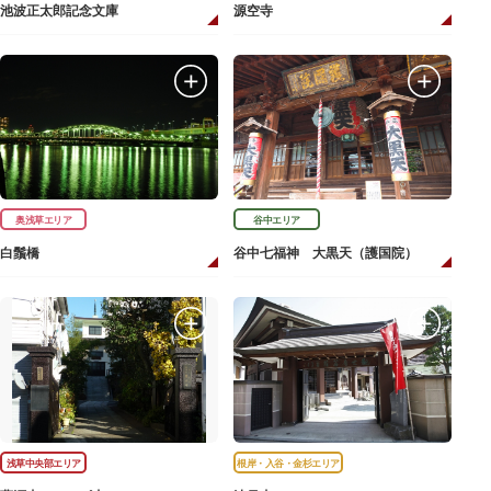
池波正太郎記念文庫
源空寺
奥浅草エリア
谷中エリア
白鬚橋
谷中七福神 大黒天（護国院）
浅草中央部エリア
根岸・入谷・金杉エリア