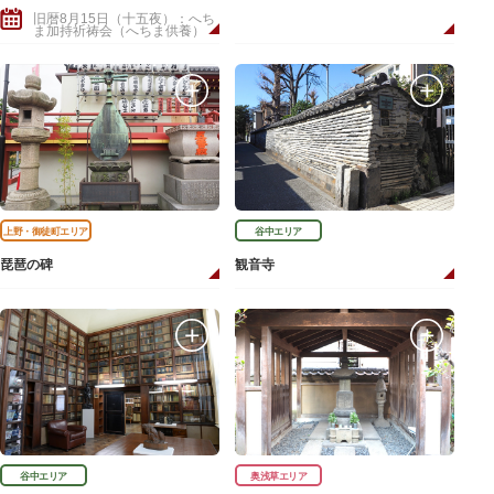
旧暦8月15日（十五夜）：へち
ま加持祈祷会（へちま供養）
上野・御徒町エリア
谷中エリア
琵琶の碑
観音寺
谷中エリア
奥浅草エリア