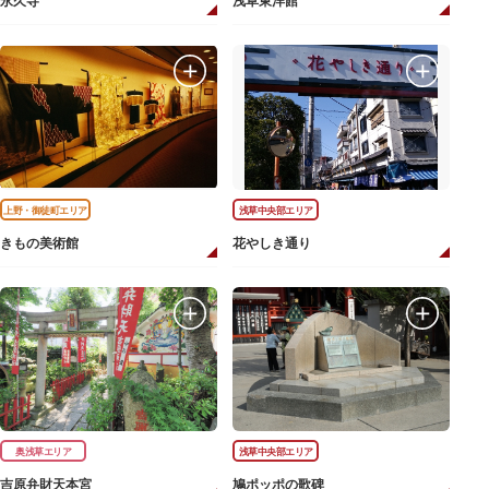
永久寺
浅草東洋館
上野・御徒町エリア
浅草中央部エリア
きもの美術館
花やしき通り
奥浅草エリア
浅草中央部エリア
吉原弁財天本宮
鳩ポッポの歌碑