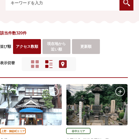
該当件数320件
現在地から
並び順
アクセス数順
更新順
近い順
表示切替
上野・御徒町エリア
谷中エリア