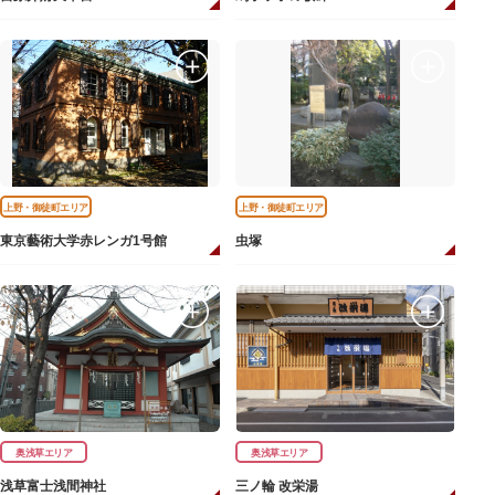
上野・御徒町エリア
上野・御徒町エリア
東京藝術大学赤レンガ1号館
虫塚
奥浅草エリア
奥浅草エリア
浅草富士浅間神社
三ノ輪 改栄湯