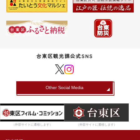
台東区観光課公式SNS
Other Social Media
（外部サイトに遷移します）
（外部サイトに遷移します）