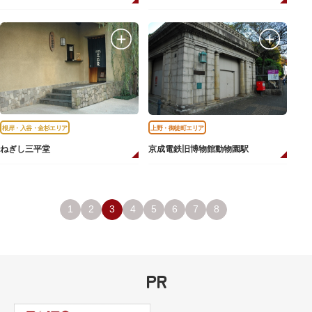
根岸・入谷・金杉エリア
上野・御徒町エリア
ねぎし三平堂
京成電鉄旧博物館動物園駅
1
2
3
4
5
6
7
8
PR