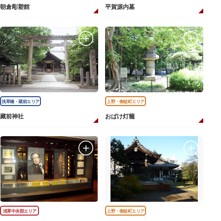
朝倉彫塑館
平賀源内墓
浅草橋・蔵前エリア
上野・御徒町エリア
藏前神社
おばけ灯籠
浅草中央部エリア
上野・御徒町エリア