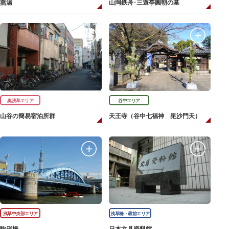
燕湯
山岡鉄舟･三遊亭圓朝の墓
奥浅草エリア
谷中エリア
山谷の簡易宿泊所群
天王寺（谷中七福神 毘沙門天）
浅草中央部エリア
浅草橋・蔵前エリア