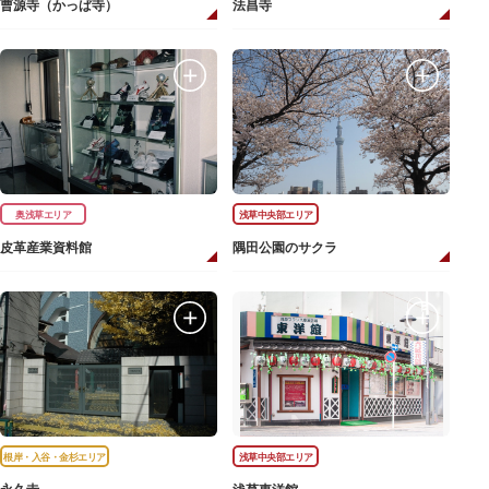
曹源寺（かっぱ寺）
法昌寺
奥浅草エリア
浅草中央部エリア
皮革産業資料館
隅田公園のサクラ
根岸・入谷・金杉エリア
浅草中央部エリア