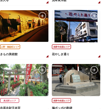
永久寺
浅草東洋館
上野・御徒町エリア
浅草中央部エリア
きもの美術館
花やしき通り
奥浅草エリア
浅草中央部エリア
吉原弁財天本宮
鳩ポッポの歌碑