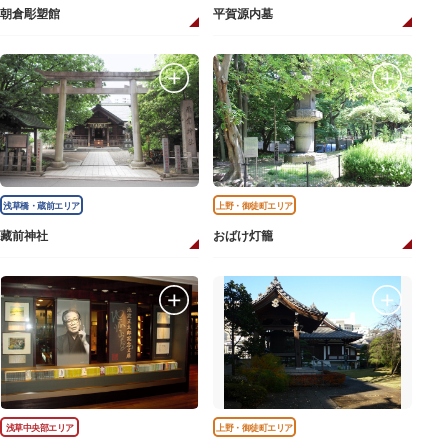
朝倉彫塑館
平賀源内墓
浅草橋・蔵前エリア
上野・御徒町エリア
藏前神社
おばけ灯籠
浅草中央部エリア
上野・御徒町エリア