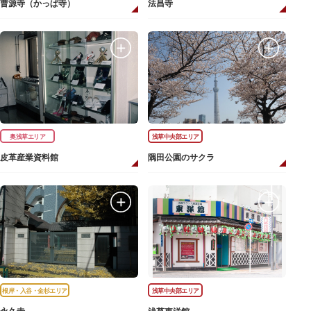
曹源寺（かっぱ寺）
法昌寺
奥浅草エリア
浅草中央部エリア
皮革産業資料館
隅田公園のサクラ
根岸・入谷・金杉エリア
浅草中央部エリア