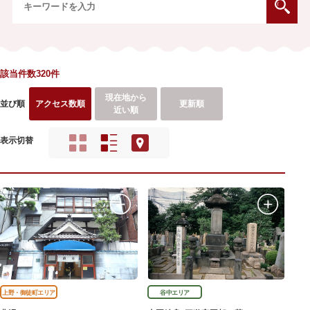
該当件数320件
現在地から
並び順
アクセス数順
更新順
近い順
表示切替
上野・御徒町エリア
谷中エリア