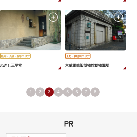
根岸・入谷・金杉エリア
上野・御徒町エリア
ねぎし三平堂
京成電鉄旧博物館動物園駅
1
2
3
4
5
6
7
8
PR