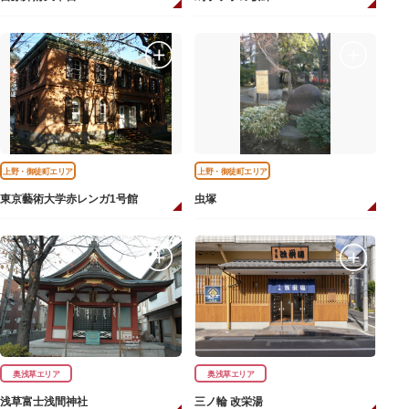
上野・御徒町エリア
上野・御徒町エリア
東京藝術大学赤レンガ1号館
虫塚
奥浅草エリア
奥浅草エリア
浅草富士浅間神社
三ノ輪 改栄湯