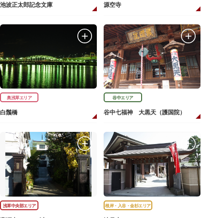
池波正太郎記念文庫
源空寺
奥浅草エリア
谷中エリア
白鬚橋
谷中七福神 大黒天（護国院）
浅草中央部エリア
根岸・入谷・金杉エリア