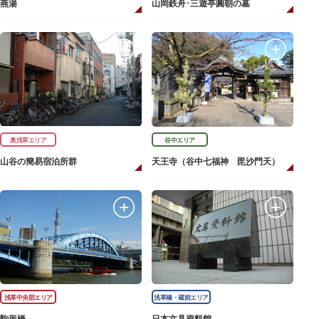
燕湯
山岡鉄舟･三遊亭圓朝の墓
奥浅草エリア
谷中エリア
山谷の簡易宿泊所群
天王寺（谷中七福神 毘沙門天）
浅草中央部エリア
浅草橋・蔵前エリア