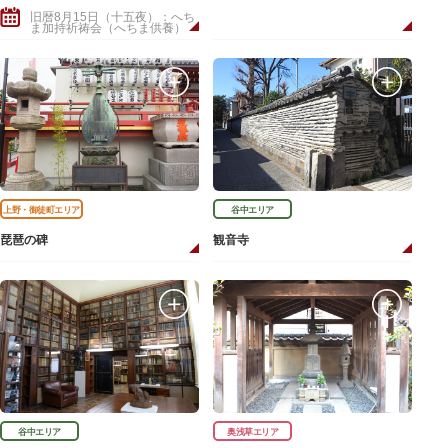
旧暦8月15日（十五夜）：へち
ま加持祈祷会（へちま供養）
上野・御徒町エリア
谷中エリア
琵琶の碑
観音寺
谷中エリア
奥浅草エリア