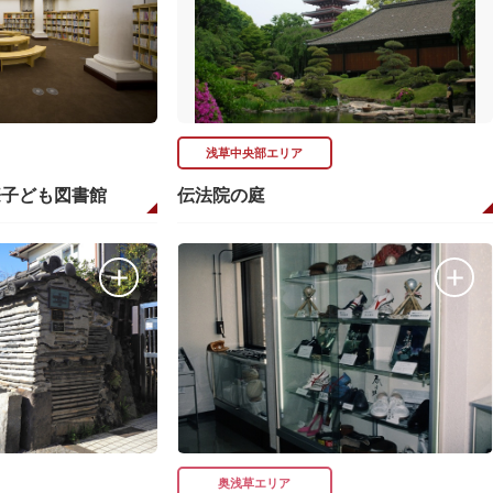
浅草中央部エリア
際子ども図書館
伝法院の庭
奥浅草エリア