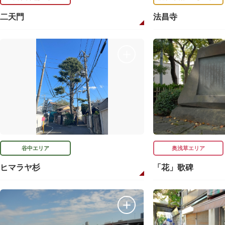
二天門
法昌寺
谷中エリア
奥浅草エリア
ヒマラヤ杉
「花」歌碑