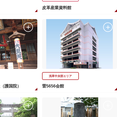
皮革産業資料館
浅草中央部エリア
天（護国院）
雷5656会館