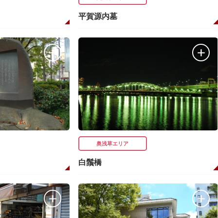
平賀源内墓
奥浅草エリア
白鬚橋