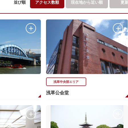
並び順
アクセス数順
現在地から
近い順
更
浅草中央部エリア
浅草公会堂