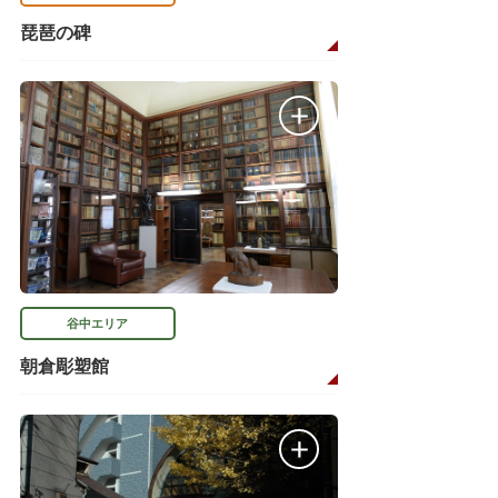
琵琶の碑
谷中エリア
朝倉彫塑館