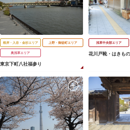
根岸・入谷・金杉エリア
上野・御徒町エリア
浅草中央部エリア
奥浅草エリア
花川戸靴・はきも
東京下町八社福参り