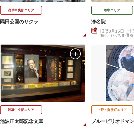
浅草中央部エリア
谷中エリア
隅田公園のサクラ
浄名院
旧暦8月15日（
祷会（へちま供養
浅草中央部エリア
上野・御徒町エリア
池波正太郎記念文庫
ブルーピリオドマ