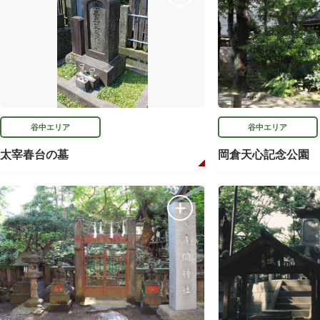
谷中エリア
谷中エリア
太宰春台の墓
岡倉天心記念公園