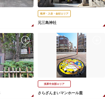
根岸・入谷・金杉エリア
元三島神社
浅草中央部エリア
碑
さらざんまいマンホール蓋