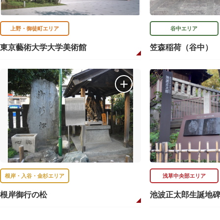
上野・御徒町エリア
谷中エリア
東京藝術大学大学美術館
笠森稲荷（谷中）
根岸・入谷・金杉エリア
浅草中央部エリア
根岸御行の松
池波正太郎生誕地