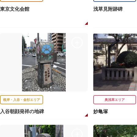
東京文化会館
浅草見附跡碑
根岸・入谷・金杉エリア
奥浅草エリア
入谷朝顔発祥の地碑
妙亀塚