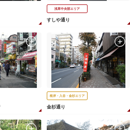
浅草中央部エリア
すしや通り
根岸・入谷・金杉エリア
街
金杉通り