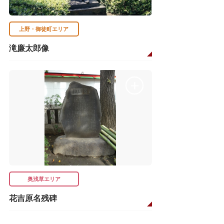
上野・御徒町エリア
滝廉太郎像
奥浅草エリア
花吉原名残碑