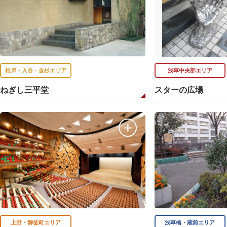
根岸・入谷・金杉エリア
浅草中央部エリア
ねぎし三平堂
スターの広場
上野・御徒町エリア
浅草橋・蔵前エリア