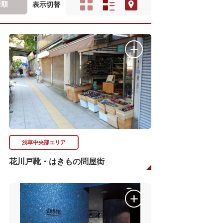
新順
表示切替
浅草中央部エリア
花川戸靴・はきもの問屋街