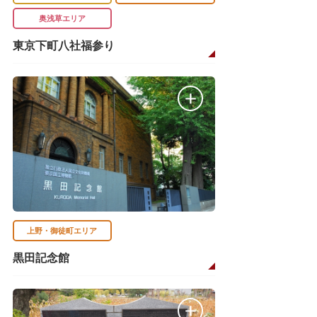
奥浅草エリア
東京下町八社福参り
上野・御徒町エリア
黒田記念館