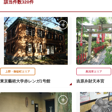
該当件数320件
上野・御徒町エリア
奥浅草エリア
東京藝術大学赤レンガ1号館
吉原弁財天本宮