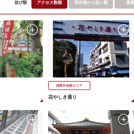
並び順
アクセス数順
現在地から
近い順
更
浅草中央部エリア
花やしき通り