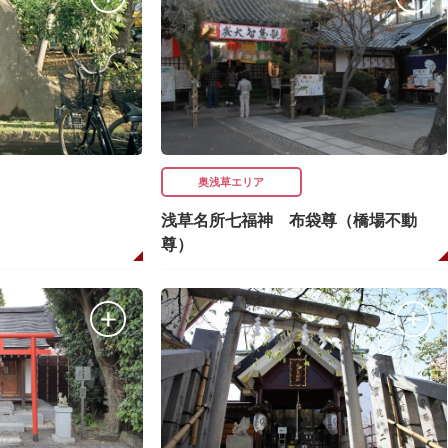
奥浅草エリア
浅草名所七福神 布袋尊（橋場不動
尊）