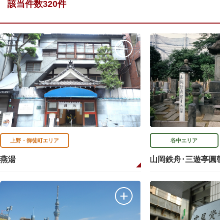
該当件数320件
上野・御徒町エリア
谷中エリア
燕湯
山岡鉄舟･三遊亭圓