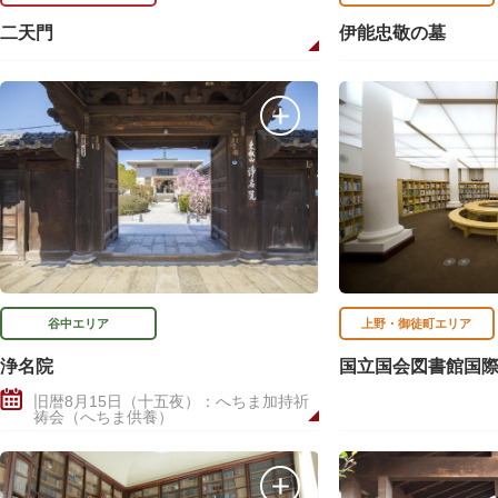
二天門
伊能忠敬の墓
谷中エリア
上野・御徒町エリア
浄名院
国立国会図書館国
旧暦8月15日（十五夜）：へちま加持祈
祷会（へちま供養）