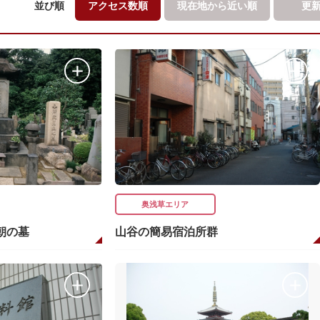
並び順
アクセス数順
現在地から
近い順
更
奥浅草エリア
朝の墓
山谷の簡易宿泊所群