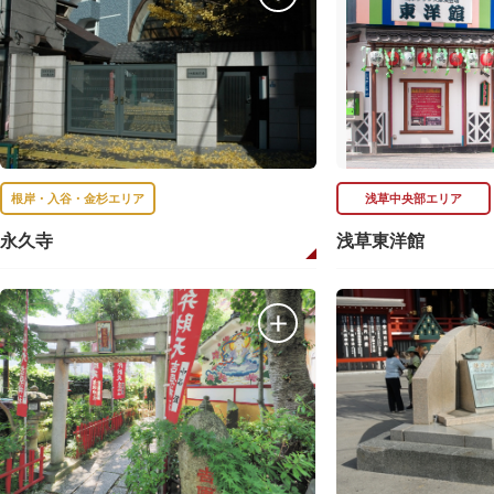
根岸・入谷・金杉エリア
浅草中央部エリア
永久寺
浅草東洋館