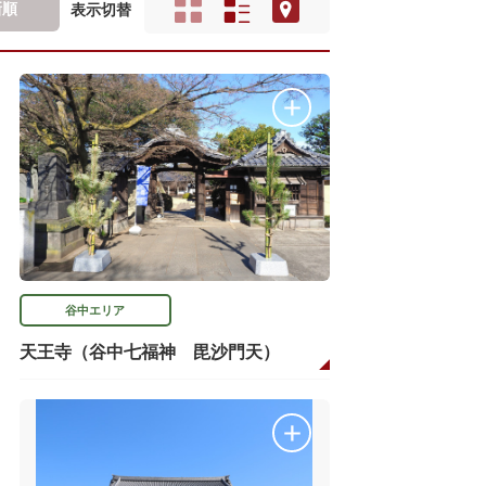
新順
表示切替
谷中エリア
天王寺（谷中七福神 毘沙門天）