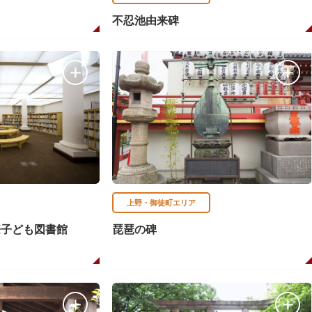
不忍池由来碑
上野・御徒町エリア
際子ども図書館
琵琶の碑