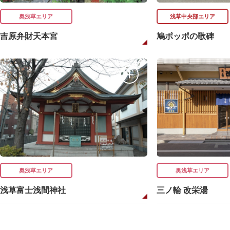
奥浅草エリア
浅草中央部エリア
吉原弁財天本宮
鳩ポッポの歌碑
奥浅草エリア
奥浅草エリア
浅草富士浅間神社
三ノ輪 改栄湯