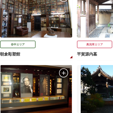
谷中エリア
奥浅草エリア
朝倉彫塑館
平賀源内墓