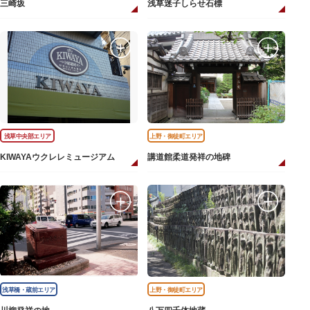
三崎坂
浅草迷子しらせ石標
浅草中央部エリア
上野・御徒町エリア
KIWAYAウクレレミュージアム
講道館柔道発祥の地碑
浅草橋・蔵前エリア
上野・御徒町エリア