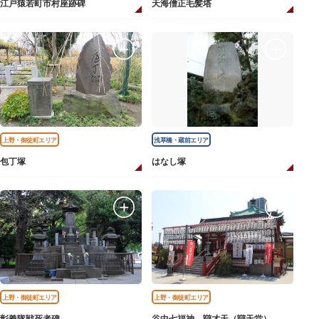
江戸猿若町市村座跡碑
天海僧正毛髪塔
上野・御徒町エリア
浅草橋・蔵前エリア
包丁塚
はなし塚
上野・御徒町エリア
上野・御徒町エリア