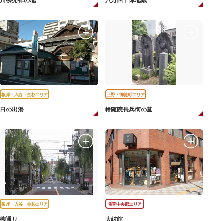
川柳発祥の地
八万四千体地蔵
根岸・入谷・金杉エリア
上野・御徒町エリア
日の出湯
幡随院長兵衛の墓
根岸・入谷・金杉エリア
浅草中央部エリア
柳通り
太皷館