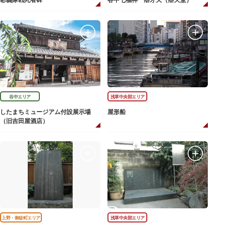
彰義隊戦死者碑
谷中七福神 辯才天（辯天堂）
谷中エリア
浅草中央部エリア
したまちミュージアム付設展示場
屋形船
（旧吉田屋酒店）
上野・御徒町エリア
浅草中央部エリア