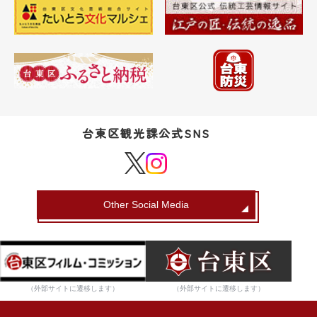
台東区観光課公式SNS
Other Social Media
（外部サイトに遷移します）
（外部サイトに遷移します）