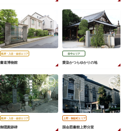
根岸・入谷・金杉エリア
谷中エリア
書道博物館
愛染かつらゆかりの地
根岸・入谷・金杉エリア
上野・御徒町エリア
御隠殿跡碑
国会図書館上野分室