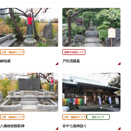
上野・御徒町エリア
浅草中央部エリア
銅地蔵
戸田茂睡墓
上野・御徒町エリア
上野・御徒町エリア
谷中エリア
八橋検校顕彰碑
谷中七福神詣り