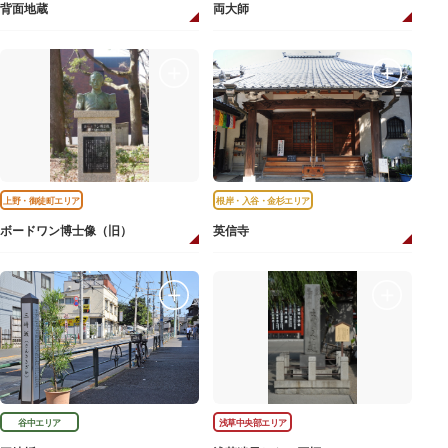
背面地蔵
両大師
上野・御徒町エリア
根岸・入谷・金杉エリア
ボードワン博士像（旧）
英信寺
谷中エリア
浅草中央部エリア