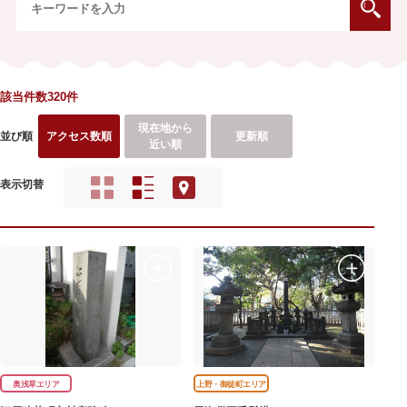
該当件数320件
現在地から
並び順
アクセス数順
更新順
近い順
表示切替
奥浅草エリア
上野・御徒町エリア