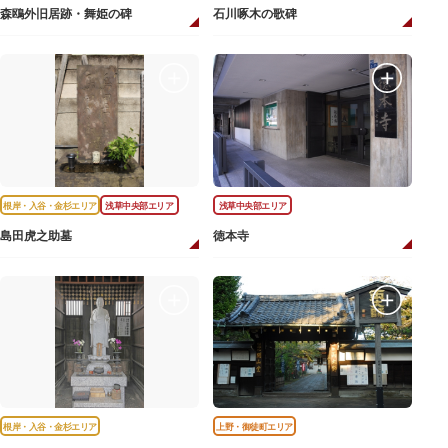
森鴎外旧居跡・舞姫の碑
石川啄木の歌碑
根岸・入谷・金杉エリア
浅草中央部エリア
浅草中央部エリア
島田虎之助墓
徳本寺
根岸・入谷・金杉エリア
上野・御徒町エリア