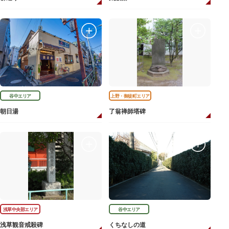
谷中エリア
上野・御徒町エリア
朝日湯
了翁禅師塔碑
浅草中央部エリア
谷中エリア
浅草観音戒殺碑
くちなしの道