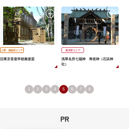
上野・御徒町エリア
奥浅草エリア
旧東京音楽学校奏楽堂
浅草名所七福神 寿老神（石浜神
社）
1
2
3
4
5
6
7
8
PR