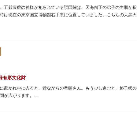
、五穀豊穣の神様が祀られている護国院は、天海僧正の弟子の生順が釈迦堂
時は現在の東京国立博物館右手裏に位置していました。こちらの大黒天
の大黒天木像は台東区文化財に指定されています。
録有形文化財
に惹かれ中に入ると、昔ながらの番頭さん。もう少し進むと、格子状の
間が広がります。
おり、すべての浴槽で46度のお湯が提供されています。常連の方々を
ょうか。
天井等も昭和から引き継がれてきている歴史あるものです。お立ち寄り
ださい。