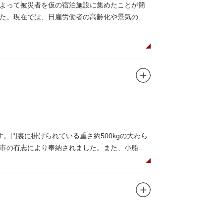
よって被災者を仮の宿泊施設に集めたことが簡
た。現在では、日雇労働者の高齢化や景気の低
。門裏に掛けられている重さ約500kgの大わら
市の有志により奉納されました。また、小船町
礼として942年に建立されました。数度の火災を
再建された（2007年チタン瓦に葺き替え）楼門
されています。