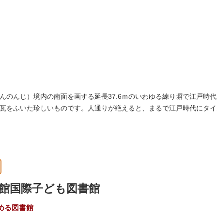
んのんじ）境内の南面を画する延長37.6ｍのいわゆる練り塀で江戸時
瓦をふいた珍しいものです。人通りが絶えると、まるで江戸時代にタイ
区まちかど賞」を受賞しました。
館国際子ども図書館
める図書館