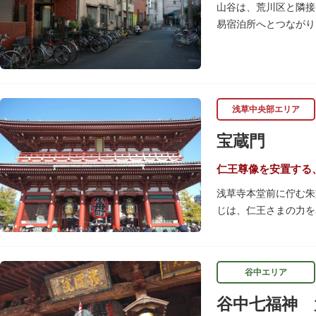
山谷は、荒川区と隣接
易宿泊所へとつながり
迷により、従来の労働
浅草中央部エリア
宝蔵門
仁王尊像を安置する
浅草寺本堂前に佇む朱
じは、仁王さまの力を
の大提灯や重厚感あふ
宝蔵門は、平安時代、
谷中エリア
経て、現在の門は19
です。上層部には仏教
谷中七福神 