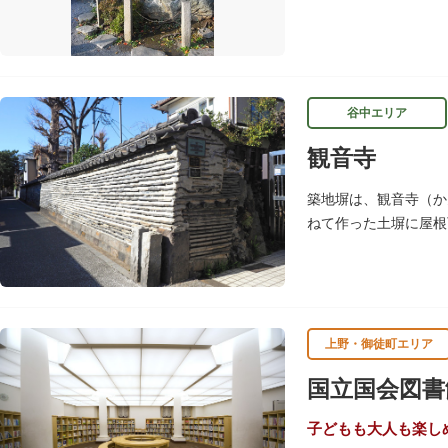
す。
谷中エリア
観音寺
築地塀は、観音寺（か
ねて作った土塀に屋根
（1992）に「台東
上野・御徒町エリア
国立国会図書
子どもも大人も楽し