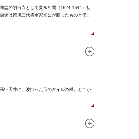
の別当寺として寛永年間（1624-1644）初
画像は徳川三代将軍家光公が贈ったものと伝え
高い天井に、波打った形のタイル浴槽。どこか
魅了するのは早朝のこの少し熱めの温度のお湯と昔
の際は、有形文化財に指定されたその景観も、