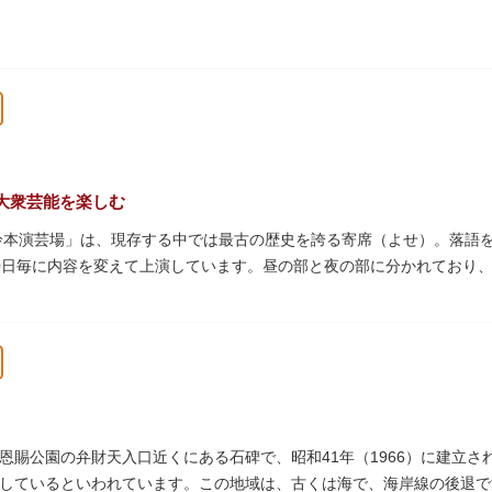
大衆芸能を楽しむ
「鈴本演芸場」は、現存する中では最古の歴史を誇る寄席（よせ）。落語
0日毎に内容を変えて上演しています。昼の部と夜の部に分かれており
す。おすすめは売店で購入できる、お箸で切れるやわらかさで有名な「
みながら、演目をお楽しみください。
恩賜公園の弁財天入口近くにある石碑で、昭和41年（1966）に建立
しているといわれています。この地域は、古くは海で、海岸線の後退で