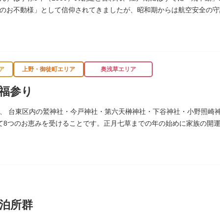
のお不動様」として信仰されてきましたが、昭和期からは航空安全の守
多く参拝に訪れます。
ア
上野・御徒町エリア
奥浅草エリア
福参り
、 台東区内の鷲神社・今戸神社・第六天榊神社・下谷神社・小野照崎
て8つのお恵みを受けることです。正月七草までの年の始めに家族の開
通じます。
泊所群