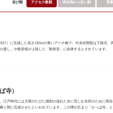
並び順
アクセス数順
現在地から
近い順
更
1927）に完成した長さ150mの青いアーチ橋で、中央径間部は下路式
の渡し」や観音様が上陸した「駒形堂」に由来するとされています。
ぱ寺）
、江戸時代には大雨のたびに掘割の溢れた水に苦しむ住民のために雨合
瞬く間に完成させたといわれています。この噂が広まり「かっぱ寺」と