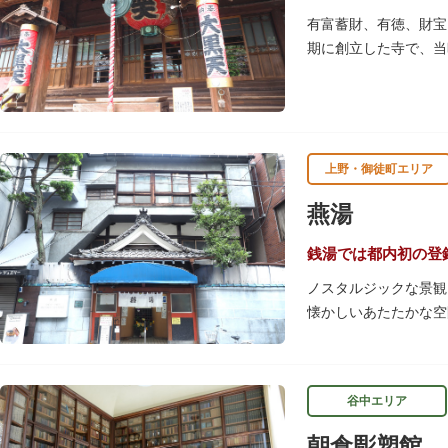
有富蓄財、有徳、財宝
期に創立した寺で、当
られています。御前立
上野・御徒町エリア
燕湯
銭湯では都内初の登
ノスタルジックな景観
懐かしいあたたかな空
早朝6時から営業して
ながらの懐かしさでし
店頭の屋根瓦や格子型
谷中エリア
ぜひゆったりとご覧く
朝倉彫塑館