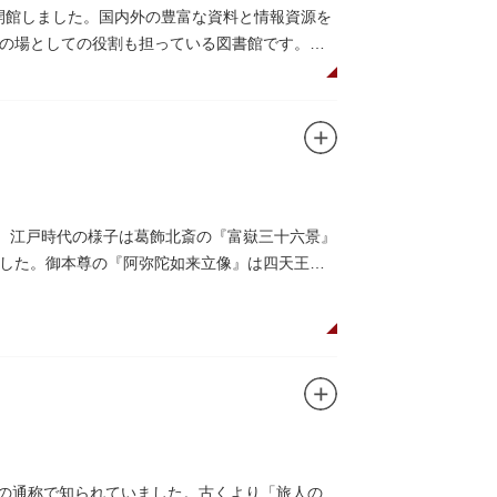
に開館しました。国内外の豊富な資料と情報資源を
の場としての役割も担っている図書館です。
した。江戸時代の様子は葛飾北斎の『富嶽三十六景』
した。御本尊の『阿弥陀如来立像』は四天王寺
0）以後のものと推定され、都内に現存する梵鐘の中
」の通称で知られていました。古くより「旅人の