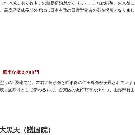
した地域にあり数多くの簡易宿泊所があります。これは戦後、東京都に
、高度経済成長期の頃には日本有数の日雇労働者の滞在場所となりまし
者に代わって、外国人の利用が増えています。
、堅牢な構えの山門
塗りの2階建て門。左右に阿形像と吽形像の仁王尊像が安置されています
表し魔除けとして伝わるもの。台東区の友好都市のひとつ、山形県村山
れる吊灯篭も存在感を放ち、参拝客を迎えてくれます。
武蔵守に任命された平公雅（たいらのきみまさ）により、祈願成就の御
64年にホテルニューオオタニ創始者・大谷米太郎の寄進により本瓦葺きで
の経典である『元版⼀切経（げんばんいっさいきょう）』や寺宝が収蔵
大黒天（護国院）