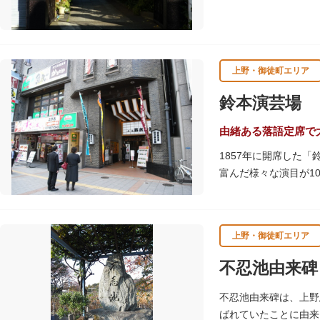
れています。
上野・御徒町エリア
鈴本演芸場
由緒ある落語定席で
1857年に開席した
富んだ様々な演目が1
魅力のひとつ。
上演中は飲食も可能で
を食べたりビールを飲
上野・御徒町エリア
不忍池由来碑
不忍池由来碑は、上野
ばれていたことに由来