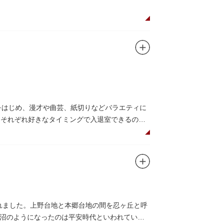
をはじめ、漫才や曲芸、紙切りなどバラエティに
、それぞれ好きなタイミングで入退室できるのも
上野 井泉本店」のかつサンド。お弁当やお菓子
されました。上野台地と本郷台地の間を忍ヶ丘と呼
沼のようになったのは平安時代といわれていま