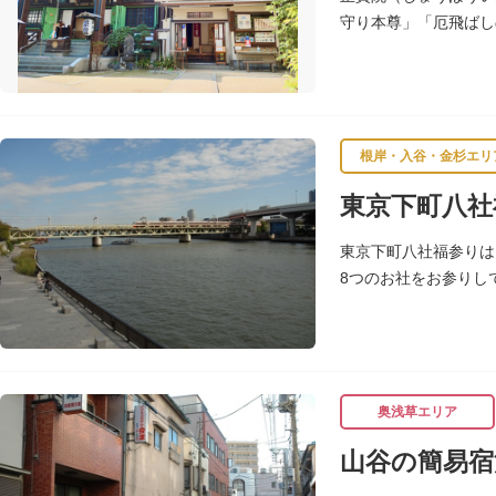
守り本尊」「厄飛ばし
係者などが海外からも
根岸・入谷・金杉エリ
東京下町八社
東京下町八社福参りは
8つのお社をお参りし
除け、八方開き」にも
奥浅草エリア
山谷の簡易宿