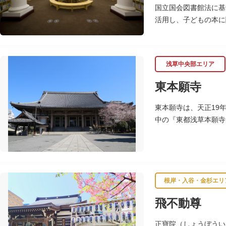
国立国会図書館法に基
活用し、子どもの本に
レンガ棟は、明治39
浅草中央部エリア
東本願寺
東本願寺は、天正19
中の『東都浅草本願寺
の心柱を使用し、嘉禄
では有数の風格を誇り
根岸・入谷・金杉エリ
飛不動尊
正寶院（しょうぼうい