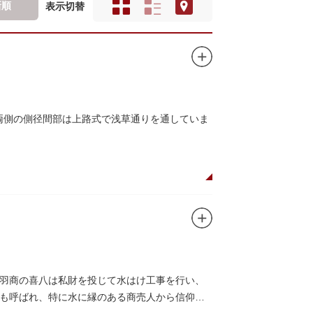
新順
表示切替
、両側の側径間部は上路式で浅草通りを通していま
羽商の喜八は私財を投じて水はけ工事を行い、
も呼ばれ、特に水に縁のある商売人から信仰さ