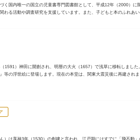
づく国内唯一の国立の児童書専門図書館として、平成12年（2000）
関わる活動や調査研究を支援しています。また、子どもと本のふれあい
年（1906）に建てられた帝国図書館の建物を保存・再利用しています。
年（1591）神田に開創され、明暦の大火（1657）で浅草に移転しま
』等の浮世絵に登場します。現在の本堂は、関東大震災後に再建されま
2年（1226）頃の作と伝わっています。また、梵鐘は寛永7年（163
、毎年大晦日に除夜の鐘で一般開放します。（要予約）
ア
ん）は享禄3年（1530）の創建と言われ、江戸期にはすでに「飛不動