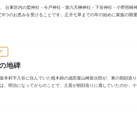
、 台東区内の鷲神社・今戸神社・第六天榊神社・下谷神社・小野照崎
て8つのお恵みを受けることです。正月七草までの年の始めに家族の開
通じます。
ア
の地碑
坂本村字入谷に住んでいた植木師の成田屋山崎留次郎が、東の朝顔造り
は、明治になってからのことで、土質が朝顔造りに適していたのか、十数
りをはじめました。