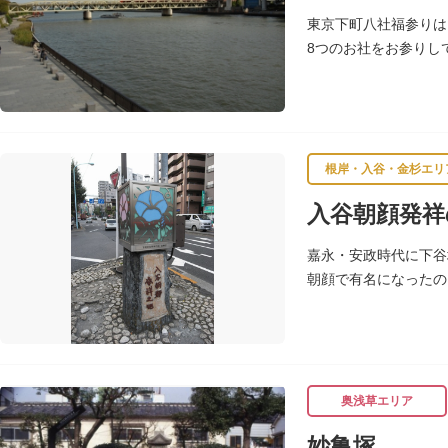
東京下町八社福参りは
8つのお社をお参りし
除け、八方開き」にも
根岸・入谷・金杉エリ
入谷朝顔発祥
嘉永・安政時代に下谷
朝顔で有名になったの
し、軒を連ねて朝顔造
奥浅草エリア
妙亀塚