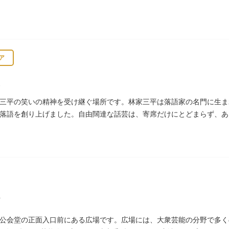
ア
三平の笑いの精神を受け継ぐ場所です。林家三平は落語家の名門に生ま
落語を創り上げました。自由闊達な話芸は、寄席だけにとどまらず、あ
て、いつまでも日本人の心に残っています。
公会堂の正面入口前にある広場です。広場には、大衆芸能の分野で多く