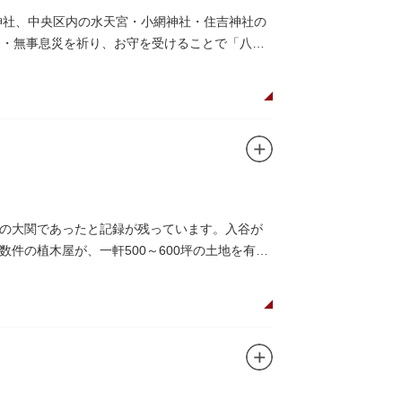
神社、中央区内の水天宮・小網神社・住吉神社の
運・無事息災を祈り、お守を受けることで「八方
の大関であったと記録が残っています。入谷が
件の植木屋が、一軒500～600坪の土地を有