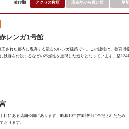
並び順
アクセス数順
現在地から
近い順
更
赤レンガ1号館
）に竣工された都内に現存する最古のレンガ建築です。この建物は、教育
に鉄扉を付設するなどの不燃性を重視した造りとなっています。築124年
が施されました。
宮
丁目にある花園公園にあります。昭和10年吉原神社に合祀されたため
ております。