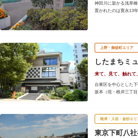
神田川に架かる浅草橋
置かれたのは寛永13
浅草観音や遠くは奥州
上野・御徒町エリア
したまちミ
来て、見て、触れて
台東区を中心とした下
坂本（現・根岸三丁目
め、下町地域の歴史や
きるしたまち情報コー
根岸・入谷・金杉エリ
東京下町八社