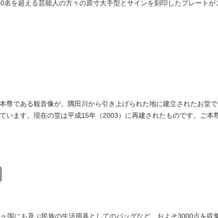
00名を超える芸能人の方々の原寸大手型とサインを刻印したプレート
しまれています。
本尊である観音像が、隅田川から引き上げられた地に建立されたお堂で
ています。現在の堂は平成15年（2003）に再建されたものです。ご
戒殺碑が建立されました。
0ヶ国にも及ぶ民族の生活用具としてのバッグなど、およそ3000点を