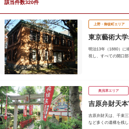
該当件数320件
上野・御徒町エリア
東京藝術大学
明治13年（1880
視し、すべての開口部
の一環により全面改修
奥浅草エリア
吉原弁財天本
吉原弁財天は、千束三
など多くの遺構を残し