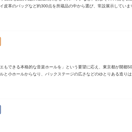
イ皮革のバッグなど約300点を所蔵品の中から選び、常設展示していま
エもできる本格的な音楽ホールを」という要望に応え、東京都が開都500
ルと小ホールからなり、バックステージの広さなどのゆとりある造りは
いホールです。