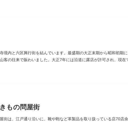
り
寺境内と六区興行街を結んでいます。最盛期の大正末期から昭和初期に
山客の往来で賑わいました。大正7年には沿道に露店が許可され、現在
続いています。
きもの問屋街
屋街は、江戸通り沿いに、靴や鞄など革製品を取り扱っている店70店