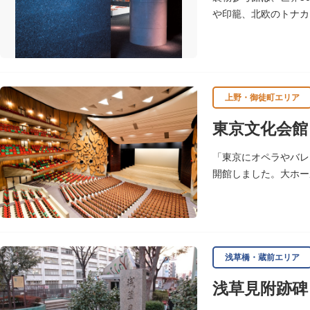
や印籠、北欧のトナカ
上野・御徒町エリア
東京文化会館
「東京にオペラやバレ
開館しました。大ホー
に使用されることが多
浅草橋・蔵前エリア
浅草見附跡碑