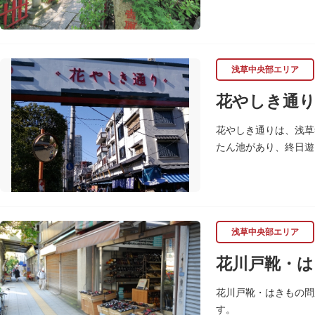
浅草中央部エリア
花やしき通
花やしき通りは、浅草
たん池があり、終日遊
まで趣のある町並みが
浅草中央部エリア
花川戸靴・は
花川戸靴・はきもの問
す。