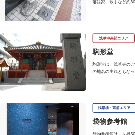
落語家、歌手など約3
れ、多くのファンに親
浅草中央部エリア
駒形堂
駒形堂は、浅草寺のご
の地名の由緒ともなっ
魚介殺生禁断となり、
浅草橋・蔵前エリア
袋物参考館
袋物参考館は、世界5