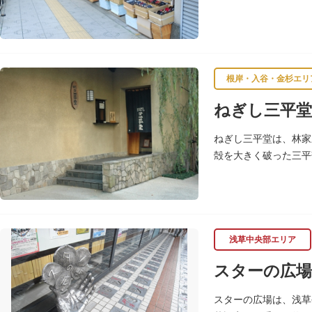
根岸・入谷・金杉エリ
ねぎし三平堂
ねぎし三平堂は、林家
殻を大きく破った三平
号、昭和の爆笑王とし
浅草中央部エリア
スターの広場
スターの広場は、浅草