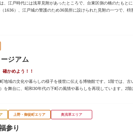
は、江戸時代には浅草見附があったところで、台東区側の橋のたもとに
年（1636）、江戸城の警護のため36箇所に設けられた見附の一つで、
へ往来する人々を取り締まりました。
ュージアム
、確かめよう！！
町地域の文化や暮らしの様子を後世に伝える博物館です。1階では、古
）を舞台に、昭和30年代の下町の風情や暮らしを再現しています。2
出来事をたどることのできる資料を展示しています。また3階には企画
ナーがあります。
ア
上野・御徒町エリア
奥浅草エリア
福参り