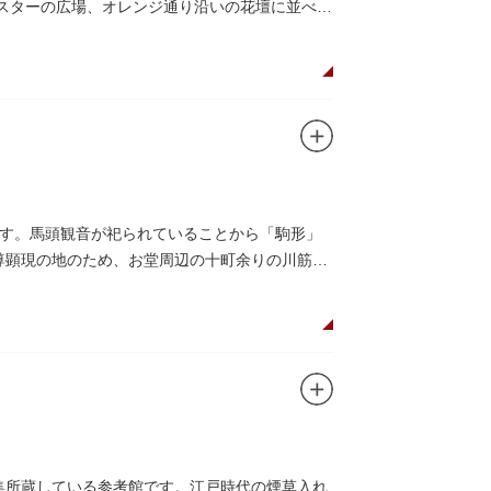
がスターの広場、オレンジ通り沿いの花壇に並べら
す。馬頭観音が祀られていることから「駒形」
本尊顕現の地のため、お堂周辺の十町余りの川筋は
収集所蔵している参考館です。江戸時代の煙草入れ