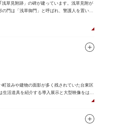
｢浅草見附跡」の碑が建っています。浅草見附が
枡形の門は「浅草御門」と呼ばれ、警護人を置いて
い町並みや建物の面影が多く残されていた台東区
階は生活道具を紹介する導入展示と大型映像をはじ
展示室と、道具や玩具を体験し、調べることがで