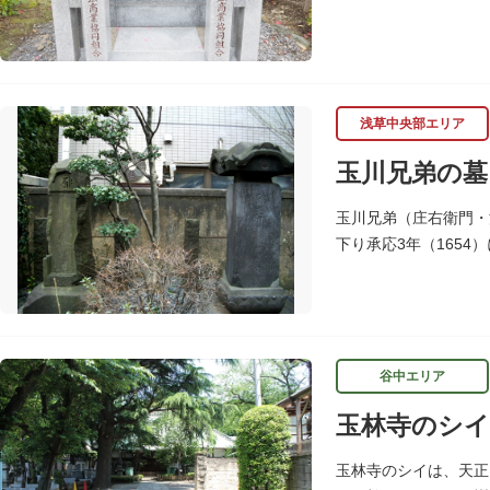
めこの塚を建立します
浅草中央部エリア
玉川兄弟の墓
玉川兄弟（庄右衛門・
下り承応3年（165
聖徳寺（しょうとくじ
谷中エリア
玉林寺のシイ
玉林寺のシイは、天正