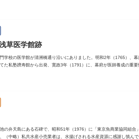
1978）に建てられました。
浅草医学館跡
門学校の医学館が清洲橋通り沿いにありました。明和2年（1765）、
てた私塾躋寿館から出発、寛政3年（1791）に、幕府が医師養成の重
（1806）、大火に遭い焼失しましたが、同年に旧向柳原一丁目に移転
トル、代々多紀家がその監督に当たり、天保14年（1843）には寄宿舎
など、江戸時代後期から明治維新に至る日本の医学振興に貢献しまし
旧躋寿館跡 浅草医学館跡」に関する案内板や説明版等は設置されてお
池の弁天島にある石碑で、昭和51年（1976）に「東京魚商業協同組
、（中略）私共水産小売業者は、水揚げされる水産資源に感謝し慎んで