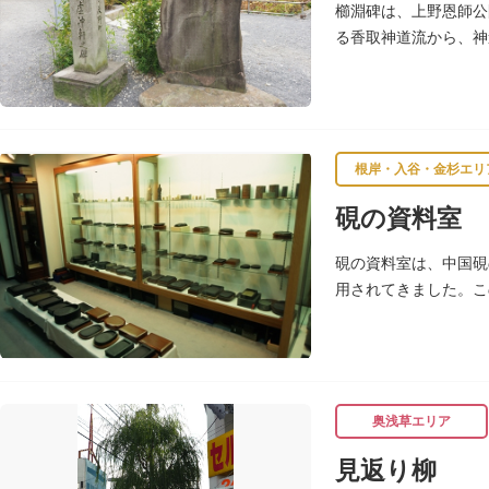
櫛淵碑は、上野恩師公
る香取神道流から、神
て徳川将軍直々の護衛
根岸・入谷・金杉エリ
硯の資料室
硯の資料室は、中国硯
用されてきました。こ
奥浅草エリア
見返り柳