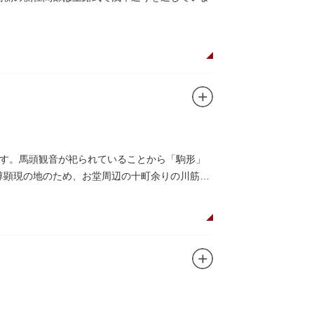
す。馬頭観音が祀られていることから「駒形」
本尊顕現の地のため、お堂周辺の十町余りの川筋は