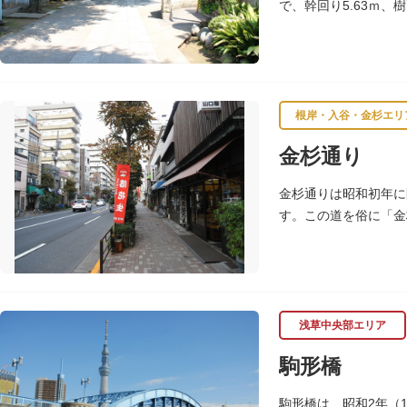
で、幹回り5.63ｍ、
方と見学します。
根岸・入谷・金杉エリ
金杉通り
金杉通りは昭和初年に
す。この道を俗に「金
物の姓から、初めは金
浅草中央部エリア
駒形橋
駒形橋は、昭和2年（