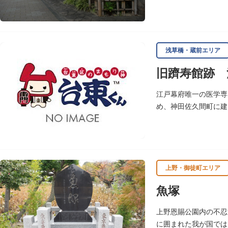
座跡之碑は昭和53年（
浅草橋・蔵前エリア
旧躋寿館跡 
江戸幕府唯一の医学専
め、神田佐久間町に建
大しました。文化3年
敷地は約7千平方メー
し、子弟育成をはかる
※現在、この場所に「
上野・御徒町エリア
魚塚
上野恩賜公園内の不忍
に囲まれた我が国では