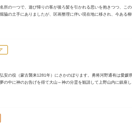
名所の一つで、遊び帰りの客が後ろ髪を引かれる思いを抱きつつ、この
堀脇の土手にありましたが、区画整理に伴い現在地に移され、今ある柳
ア
弘安の役（蒙古襲来1281年）にさかのぼります。勇将河野通有は愛媛
夢の中に神のお告げを得て大山～神の分霊を観請して上野山内に鎮座し
御用地となったために上野から浅草へ移転し、現在の地に至ります。