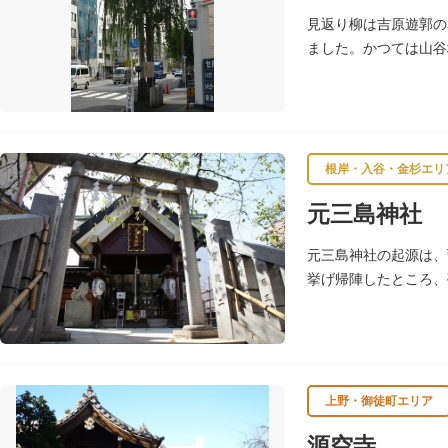
見返り柳は吉原遊郭の
ました。かつては山谷
根岸・入谷・金杉エリ
元三島神社
元三島神社の起源は、
挙げ帰陣したところ、
ら社領を受けますが、
上野・御徒町エリア
源空寺