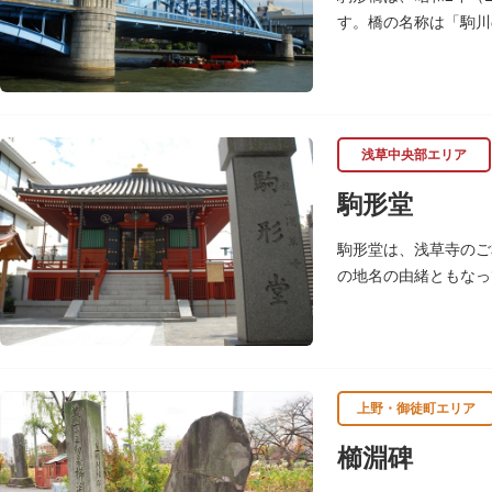
す。橋の名称は「駒川
浅草中央部エリア
駒形堂
駒形堂は、浅草寺のご
の地名の由緒ともなっ
魚介殺生禁断となり、
上野・御徒町エリア
櫛淵碑