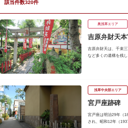
該当件数320件
奥浅草エリア
吉原弁財天本
吉原弁財天は、千束三
など多くの遺構を残し
浅草中央部エリア
宮戸座跡碑
宮戸座は明治29年（
され、昭和12年（1