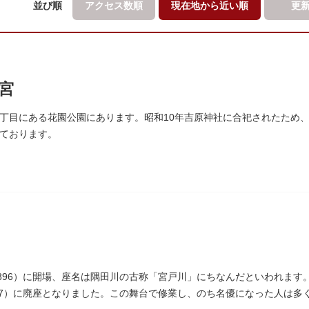
並び順
アクセス数順
現在地から
近い順
更
宮
丁目にある花園公園にあります。昭和10年吉原神社に合祀されたため
ております。
1896）に開場、座名は隅田川の古称「宮戸川」にちなんだといわれます。
937）に廃座となりました。この舞台で修業し、のち名優になった人は