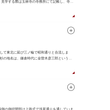
ます。見学する際は玉林寺の寺務所にて記帳し、寺の
して東北に延び三ノ輪で昭和通りと合流しま
杉の地名は、鎌倉時代に金曽木彦三郎という人
、両側の側径間部は上路式で浅草通りを通していま