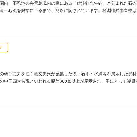
園内、不忍池の弁天島境内の裏にある「虚沖軒先生碑」と刻まれた石碑
道一心流を興すに至るまで、簡略に記されています。櫛淵彌兵衛宣根は
役として仕えました。
ア
の研究に力を注ぐ楠文夫氏が蒐集した硯・石印・水滴等を展示した資料
の中国四大名硯といわれる硯等300点以上が展示され、手にとって観賞