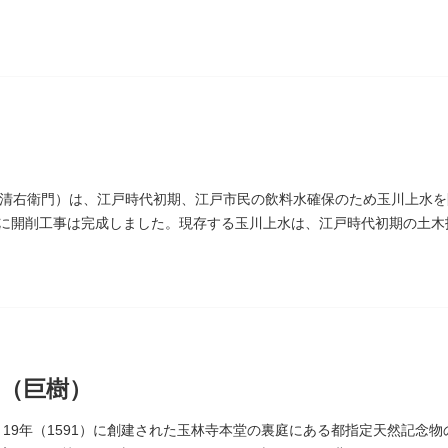
」とあります。
清右衛門）は、江戸時代初期、江戸市民の飲料水確保のため玉川上水を
4）に開削工事は完成しました。現存する玉川上水は、江戸時代初期の土
）にあります。
（巨樹）
 19年（1591）に創建された玉林寺本堂の裏庭にある都指定天然記念