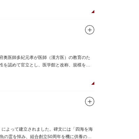
幕府奥医師多紀元孝が医師（漢方医）の教育のた
要性を認めて官立とし、医学館と改称、規模を拡
、再建されました。
を設けて全寮制とし、広く一般からも入学を許可
た。
りません。
合」によって建立されました。碑文には「四海を海
魚の霊を悼み、組合創立50周年を機に供養のた