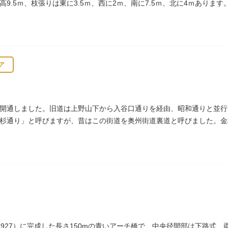
樹高9.5ｍ、枝張りは東に3.5ｍ、西に2ｍ、南に7.5ｍ、北に4ｍあり
ア
開通しました。旧道は上野山下から入谷口通りを経由、昭和通りと並行
杉通り」と呼びますが、昔はこの街道を奥州街道裏道と呼びました。金
曽木、それが金杉に変わったものとされています。
1927）に完成した長さ150mの青いアーチ橋で、中央径間部は下路式