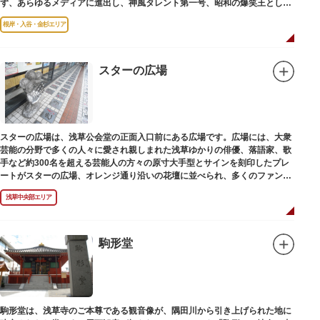
ず、あらゆるメディアに進出し、神風タレント第一号、昭和の爆笑王とし
て、いつまでも日本人の心に残っています。
根岸・入谷・金杉エリア
スターの広場
スターの広場は、浅草公会堂の正面入口前にある広場です。広場には、大衆
芸能の分野で多くの人々に愛され親しまれた浅草ゆかりの俳優、落語家、歌
手など約300名を超える芸能人の方々の原寸大手型とサインを刻印したプレ
ートがスターの広場、オレンジ通り沿いの花壇に並べられ、多くのファンに
親しまれています。
浅草中央部エリア
駒形堂
駒形堂は、浅草寺のご本尊である観音像が、隅田川から引き上げられた地に