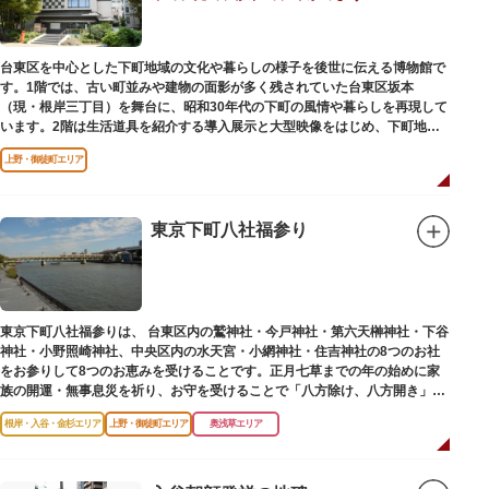
台東区を中心とした下町地域の文化や暮らしの様子を後世に伝える博物館で
す。1階では、古い町並みや建物の面影が多く残されていた台東区坂本
（現・根岸三丁目）を舞台に、昭和30年代の下町の風情や暮らしを再現して
います。2階は生活道具を紹介する導入展示と大型映像をはじめ、下町地域
の歴史や出来事をたどることのできる資料を展示しています。また3階には
上野・御徒町エリア
企画展示室と、道具や玩具を体験し、調べることができるしたまち情報コー
ナーがあります。
東京下町八社福参り
東京下町八社福参りは、 台東区内の鷲神社・今戸神社・第六天榊神社・下谷
神社・小野照崎神社、中央区内の水天宮・小網神社・住吉神社の8つのお社
をお参りして8つのお恵みを受けることです。正月七草までの年の始めに家
族の開運・無事息災を祈り、お守を受けることで「八方除け、八方開き」に
も通じます。
根岸・入谷・金杉エリア
上野・御徒町エリア
奥浅草エリア