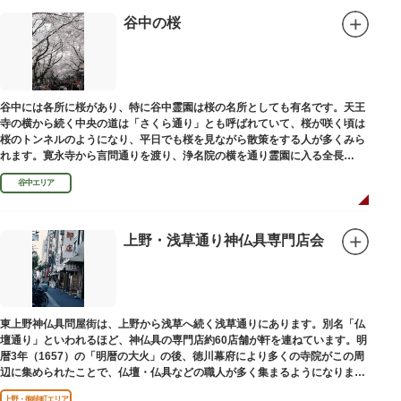
谷中の桜
谷中には各所に桜があり、特に谷中霊園は桜の名所としても有名です。天王
寺の横から続く中央の道は「さくら通り」とも呼ばれていて、桜が咲く頃は
桜のトンネルのようになり、平日でも桜を見ながら散策をする人が多くみら
れます。寛永寺から言問通りを渡り、浄名院の横を通り霊園に入る全長
100mの桜並木や、霊園内に点在する大木なども見事です。
谷中エリア
上野・浅草通り神仏具専門店会
東上野神仏具問屋街は、上野から浅草へ続く浅草通りにあります。別名「仏
壇通り」といわれるほど、神仏具の専門店約60店舗が軒を連ねています。明
暦3年（1657）の「明暦の大火」の後、徳川幕府により多くの寺院がこの周
辺に集められたことで、仏壇・仏具などの職人が多く集まるようになりまし
た。
上野・御徒町エリア