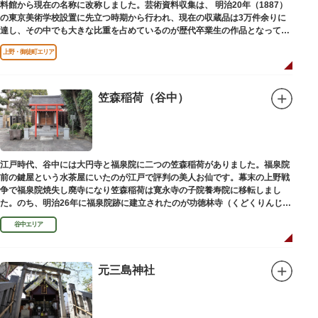
料館から現在の名称に改称しました。芸術資料収集は、 明治20年（1887）
の東京美術学校設置に先立つ時期から行われ、現在の収蔵品は3万件余りに
達し、その中でも大きな比重を占めているのが歴代卒業生の作品となってい
ます。
上野・御徒町エリア
笠森稲荷（谷中）
江戸時代、谷中には大円寺と福泉院に二つの笠森稲荷がありました。福泉院
前の鍵屋という水茶屋にいたのが江戸で評判の美人お仙です。幕末の上野戦
争で福泉院焼失し廃寺になり笠森稲荷は寛永寺の子院養寿院に移転しまし
た。のち、明治26年に福泉院跡に建立されたのが功徳林寺（くどくりんじ）
で、明治末期には稲荷社が祀られました。
谷中エリア
元三島神社