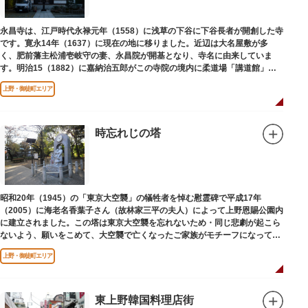
永昌寺は、江戸時代永禄元年（1558）に浅草の下谷に下谷長者が開創した寺
です。寛永14年（1637）に現在の地に移りました。近辺は大名屋敷が多
く、肥前藩主松浦壱岐守の妻、永昌院が開基となり、寺名に由来していま
す。明治15（1882）に嘉納治五郎がこの寺院の境内に柔道場「講道館」を
設立しました。
上野・御徒町エリア
時忘れじの塔
昭和20年（1945）の「東京大空襲」の犠牲者を悼む慰霊碑で平成17年
（2005）に海老名香葉子さん（故林家三平の夫人）によって上野恩賜公園内
に建立されました。この塔は東京大空襲を忘れないため・同じ悲劇が起こら
ないよう、願いをこめて、大空襲で亡くなったご家族がモチーフになってい
る平和祈念母子像・時計塔です。
上野・御徒町エリア
東上野韓国料理店街