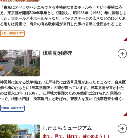
「東京にオペラやバレエもできる本格的な音楽ホールを」という要望に応
え、東京都が開都500年事業として建設し、昭和36年（1961）年に開館しま
した。大ホールと小ホールからなり、バックステージの広さなどのゆとりあ
る造りは貴重で、海外の有名歌劇場が来日した際の公演に使用されることが
多いホールです。
上野・御徒町エリア
浅草見附跡碑
神田川に架かる浅草橋は、江戸時代には浅草見附があったところで、台東区
側の橋のたもとに｢浅草見附跡」の碑が建っています。浅草見附が置かれた
のは寛永13年（1636）、江戸城の警護のため36箇所に設けられた見附の一
つで、枡形の門は「浅草御門」と呼ばれ、警護人を置いて浅草観音や遠くは
奥州へ往来する人々を取り締まりました。
浅草橋・蔵前エリア
したまちミュージアム
来て、見て、触れて、確かめよう！！