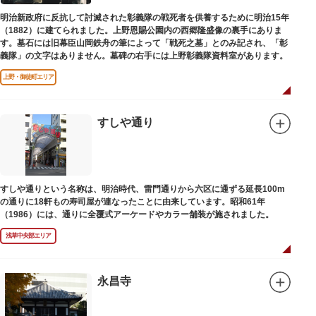
明治新政府に反抗して討滅された彰義隊の戦死者を供養するために明治15年
（1882）に建てられました。上野恩賜公園内の西郷隆盛像の裏手にありま
す。墓石には旧幕臣山岡鉄舟の筆によって「戦死之墓」とのみ記され、「彰
義隊」の文字はありません。墓碑の右手には上野彰義隊資料室があります。
上野・御徒町エリア
すしや通り
すしや通りという名称は、明治時代、雷門通りから六区に通ずる延長100m
の通りに18軒もの寿司屋が連なったことに由来しています。昭和61年
（1986）には、通りに全覆式アーケードやカラー舗装が施されました。
浅草中央部エリア
永昌寺