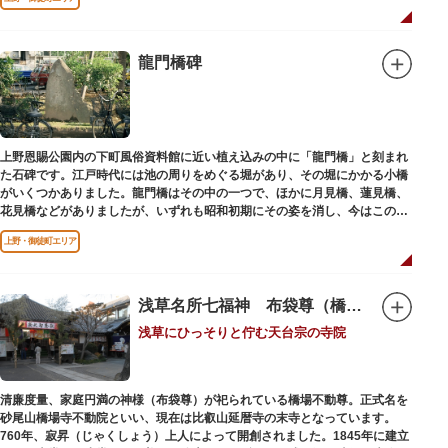
龍門橋碑
上野恩賜公園内の下町風俗資料館に近い植え込みの中に「龍門橋」と刻まれ
た石碑です。江戸時代には池の周りをめぐる堀があり、その堀にかかる小橋
がいくつかありました。龍門橋はその中の一つで、ほかに月見橋、蓮見橋、
花見橋などがありましたが、いずれも昭和初期にその姿を消し、今はこの石
碑にその名残がわずかに残るだけです。
上野・御徒町エリア
浅草名所七福神 布袋尊（橋場不動尊）
浅草にひっそりと佇む天台宗の寺院
清廉度量、家庭円満の神様（布袋尊）が祀られている橋場不動尊。正式名を
砂尾山橋場寺不動院といい、現在は比叡山延暦寺の末寺となっています。
760年、寂昇（じゃくしょう）上人によって開創されました。1845年に建立