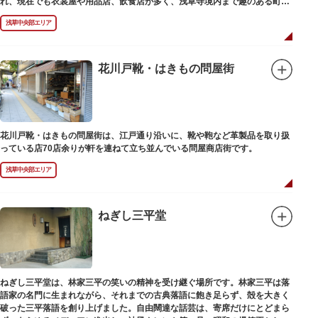
れ、現在でも衣裳屋や用品店、飲食店が多く、浅草寺境内まで趣のある町並
みが続いています。
浅草中央部エリア
花川戸靴・はきもの問屋街
花川戸靴・はきもの問屋街は、江戸通り沿いに、靴や鞄など革製品を取り扱
っている店70店余りが軒を連ねて立ち並んでいる問屋商店街です。
浅草中央部エリア
ねぎし三平堂
ねぎし三平堂は、林家三平の笑いの精神を受け継ぐ場所です。林家三平は落
語家の名門に生まれながら、それまでの古典落語に飽き足らず、殻を大きく
破った三平落語を創り上げました。自由闊達な話芸は、寄席だけにとどまら