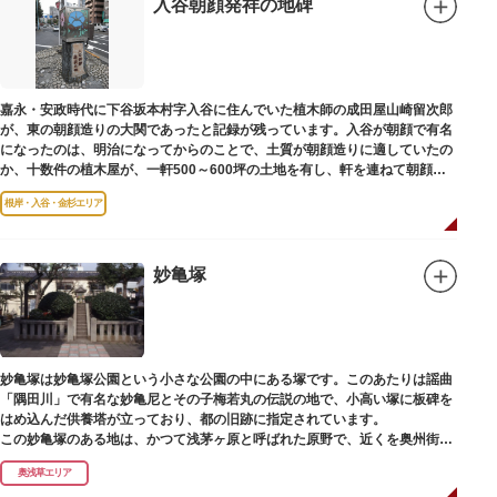
入谷朝顔発祥の地碑
嘉永・安政時代に下谷坂本村字入谷に住んでいた植木師の成田屋山崎留次郎
が、東の朝顔造りの大関であったと記録が残っています。入谷が朝顔で有名
になったのは、明治になってからのことで、土質が朝顔造りに適していたの
か、十数件の植木屋が、一軒500～600坪の土地を有し、軒を連ねて朝顔造
りをはじめました。
根岸・入谷・金杉エリア
妙亀塚
妙亀塚は妙亀塚公園という小さな公園の中にある塚です。このあたりは謡曲
「隅田川」で有名な妙亀尼とその子梅若丸の伝説の地で、小高い塚に板碑を
はめ込んだ供養塔が立っており、都の旧跡に指定されています。
この妙亀塚のある地は、かつて浅茅ヶ原と呼ばれた原野で、近くを奥州街道
が通じていました。妙亀塚は「梅若伝説」にちなんだ名称です。「梅若伝
奥浅草エリア
説」とは平安時代、吉田少将惟房の子・梅若が、信夫藤太という人買いにさ