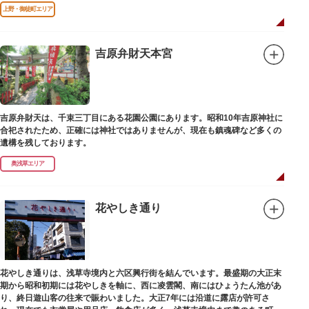
改修が施されました。
上野・御徒町エリア
吉原弁財天本宮
吉原弁財天は、千束三丁目にある花園公園にあります。昭和10年吉原神社に
合祀されたため、正確には神社ではありませんが、現在も鎮魂碑など多くの
遺構を残しております。
奥浅草エリア
花やしき通り
花やしき通りは、浅草寺境内と六区興行街を結んでいます。最盛期の大正末
期から昭和初期には花やしきを軸に、西に凌雲閣、南にはひょうたん池があ
り、終日遊山客の往来で賑わいました。大正7年には沿道に露店が許可さ