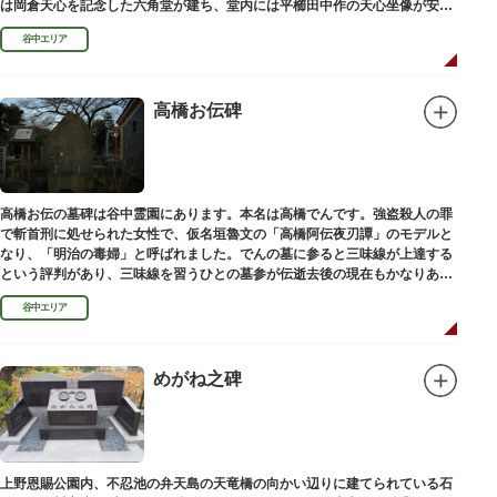
は岡倉天心を記念した六角堂が建ち、堂内には平櫛田中作の天心坐像が安置
されています。
谷中エリア
高橋お伝碑
高橋お伝の墓碑は谷中霊園にあります。本名は高橋でんです。強盗殺人の罪
で斬首刑に処せられた女性で、仮名垣魯文の「高橋阿伝夜刃譚」のモデルと
なり、「明治の毒婦」と呼ばれました。でんの墓に参ると三味線が上達する
という評判があり、三味線を習うひとの墓参が伝逝去後の現在もかなりある
といわれています。
谷中エリア
めがね之碑
上野恩賜公園内、不忍池の弁天島の天竜橋の向かい辺りに建てられている石