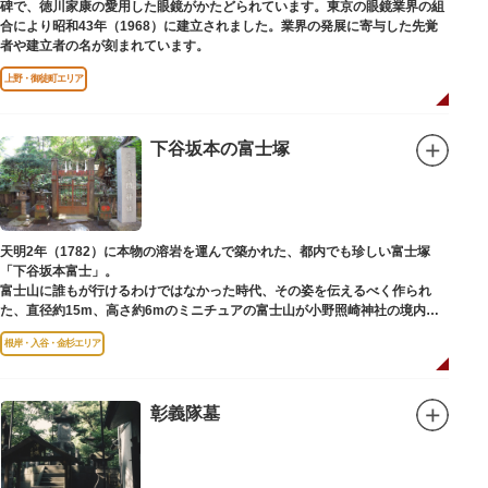
碑で、徳川家康の愛用した眼鏡がかたどられています。東京の眼鏡業界の組
合により昭和43年（1968）に建立されました。業界の発展に寄与した先覚
者や建立者の名が刻まれています。
上野・御徒町エリア
下谷坂本の富士塚
天明2年（1782）に本物の溶岩を運んで築かれた、都内でも珍しい富士塚
「下谷坂本富士」。
富士山に誰もが行けるわけではなかった時代、その姿を伝えるべく作られ
た、直径約15m、高さ約6mのミニチュアの富士山が小野照崎神社の境内に
あります。
根岸・入谷・金杉エリア
一合目から順に十合目まで記されており、南無妙法と書かれた石碑や修験道
の開祖である役小角の像も残る等、神仏習合の名残が見て取れます。
先人の山守りの知恵によって今も当時の荘厳な姿を残していて、国の重要有
形民俗文化財に指定されています。
彰義隊墓
富士山に合わせて、お山開きが行われ、6月30日と1日には富士塚に登ること
ができます。
【Twitter】https://twitter.com/onoterupr