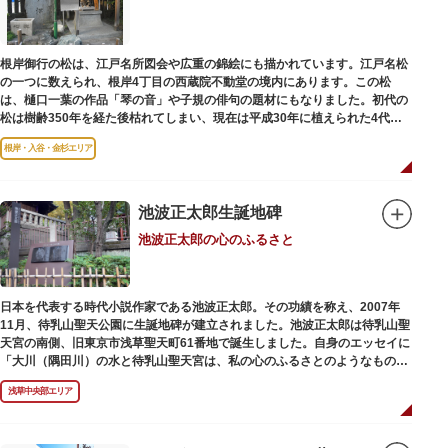
根岸御行の松は、江戸名所図会や広重の錦絵にも描かれています。江戸名松
の一つに数えられ、根岸4丁目の西蔵院不動堂の境内にあります。この松
は、樋口一葉の作品「琴の音」や子規の俳句の題材にもなりました。初代の
松は樹齢350年を経た後枯れてしまい、現在は平成30年に植えられた4代目
の松になります。
根岸・入谷・金杉エリア
池波正太郎生誕地碑
池波正太郎の心のふるさと
日本を代表する時代小説作家である池波正太郎。その功績を称え、2007年
11月、待乳山聖天公園に生誕地碑が建立されました。池波正太郎は待乳山聖
天宮の南側、旧東京市浅草聖天町61番地で誕生しました。自身のエッセイに
「大川（隅田川）の水と待乳山聖天宮は、私の心のふるさとのようなもの
だ」（『東京の情景「大川と待乳山聖天宮」』より）と記しており、小説の
浅草中央部エリア
舞台にも待乳山や近くの今戸、橋場などをたびたび登場させています。