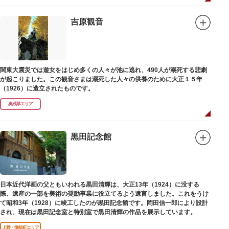
らわれ、都から奥州へつれて行かれる途中、重い病にかかりこの地に捨てら
れ世を去りました。我が子を探し求めてはるばるこの地まで来た母親は、隅
田川岸で里人から梅若の死を知らされ、髪をおろして妙亀尼と称し庵を結ん
吉原観音
だ、という説話です。謡曲『隅田川』はこの伝説をもとにしています。
塚の上には板碑が祀られています。この板碑には「弘安十一年戊子五月二十
二日孝子敬白」と刻まれており、区内でも古いものです。しかし妙亀塚と板
碑との関係は、明らかではありません。
なお、隅田川の対岸、木母寺（墨田区堤通）境内には梅若にちなむ梅若塚
関東大震災では遊女をはじめ多くの人々が池に逃れ、490人が溺死する悲劇
（都旧跡）があり、この妙亀塚と相対するものと考えられています。
が起こりました。この観音さまは溺死した人々の供養のために大正１５年
（1926）に造立されたものです。
奥浅草エリア
黒田記念館
日本近代洋画の父ともいわれる黒田清輝は、大正13年（1924）に没する
際、遺産の一部を美術の奨励事業に役立てるよう遺言しました。これをうけ
て昭和3年（1928）に竣工したのが黒田記念館です。岡田信一郎により設計
され、現在は黒田記念室と特別室で黒田清輝の作品を展示しています。
上野・御徒町エリア