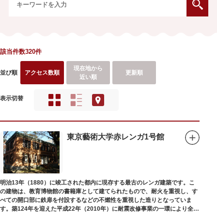
該当件数320件
現在地から
並び順
アクセス数順
更新順
近い順
表示切替
東京藝術大学赤レンガ1号館
明治13年（1880）に竣工された都内に現存する最古のレンガ建築です。こ
の建物は、教育博物館の書籍庫として建てられたもので、耐火を重視し、す
べての開口部に鉄扉を付設するなどの不燃性を重視した造りとなっていま
す。築124年を迎えた平成22年（2010年）に耐震改修事業の一環により全面