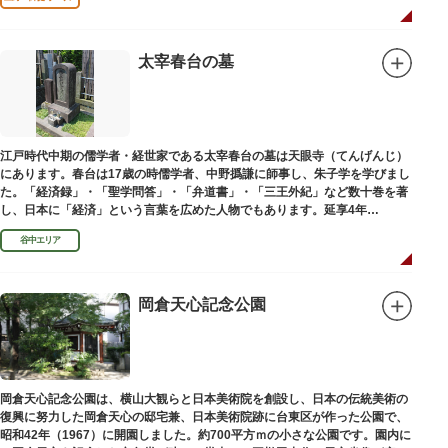
太宰春台の墓
江戸時代中期の儒学者・経世家である太宰春台の墓は天眼寺（てんげんじ）
にあります。春台は17歳の時儒学者、中野撝謙に師事し、朱子学を学びまし
た。「経済録」・「聖学問答」・「弁道書」・「三王外紀」など数十巻を著
し、日本に「経済」という言葉を広めた人物でもあります。延享4年
（1747）に没しました。
谷中エリア
岡倉天心記念公園
岡倉天心記念公園は、横山大観らと日本美術院を創設し、日本の伝統美術の
復興に努力した岡倉天心の邸宅兼、日本美術院跡に台東区が作った公園で、
昭和42年（1967）に開園しました。約700平方ｍの小さな公園です。園内に