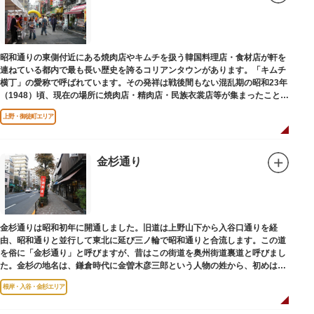
昭和通りの東側付近にある焼肉店やキムチを扱う韓国料理店・食材店が軒を
連ねている都内で最も長い歴史を誇るコリアンタウンがあります。「キムチ
横丁」の愛称で呼ばれています。その発祥は戦後間もない混乱期の昭和23年
（1948）頃、現在の場所に焼肉店・精肉店・民族衣裳店等が集まったことに
端を発しています。
上野・御徒町エリア
金杉通り
金杉通りは昭和初年に開通しました。旧道は上野山下から入谷口通りを経
由、昭和通りと並行して東北に延び三ノ輪で昭和通りと合流します。この道
を俗に「金杉通り」と呼びますが、昔はこの街道を奥州街道裏道と呼びまし
た。金杉の地名は、鎌倉時代に金曽木彦三郎という人物の姓から、初めは金
曽木、それが金杉に変わったものとされています。
根岸・入谷・金杉エリア