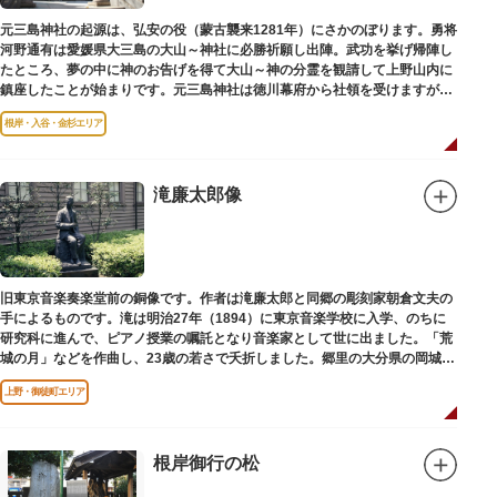
元三島神社の起源は、弘安の役（蒙古襲来1281年）にさかのぼります。勇将
河野通有は愛媛県大三島の大山～神社に必勝祈願し出陣。武功を挙げ帰陣し
たところ、夢の中に神のお告げを得て大山～神の分霊を観請して上野山内に
鎮座したことが始まりです。元三島神社は徳川幕府から社領を受けますが、
御用地となったために上野から浅草へ移転し、現在の地に至ります。
根岸・入谷・金杉エリア
滝廉太郎像
旧東京音楽奏楽堂前の銅像です。作者は滝廉太郎と同郷の彫刻家朝倉文夫の
手によるものです。滝は明治27年（1894）に東京音楽学校に入学、のちに
研究科に進んで、ピアノ授業の嘱託となり音楽家として世に出ました。「荒
城の月」などを作曲し、23歳の若さで夭折しました。郷里の大分県の岡城趾
にも同じ像が置かれています。
上野・御徒町エリア
根岸御行の松