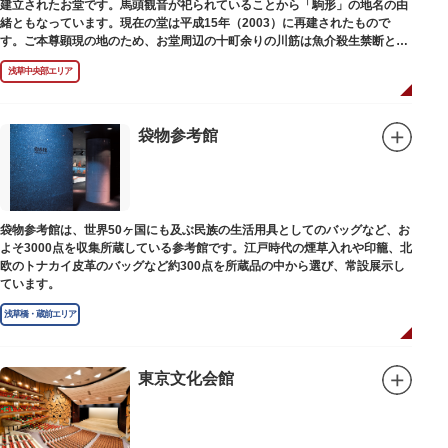
建立されたお堂です。馬頭観音が祀られていることから「駒形」の地名の由
緒ともなっています。現在の堂は平成15年（2003）に再建されたもので
す。ご本尊顕現の地のため、お堂周辺の十町余りの川筋は魚介殺生禁断とな
り、戒殺碑が建立されました。
浅草中央部エリア
袋物参考館
袋物参考館は、世界50ヶ国にも及ぶ民族の生活用具としてのバッグなど、お
よそ3000点を収集所蔵している参考館です。江戸時代の煙草入れや印籠、北
欧のトナカイ皮革のバッグなど約300点を所蔵品の中から選び、常設展示し
ています。
浅草橋・蔵前エリア
東京文化会館