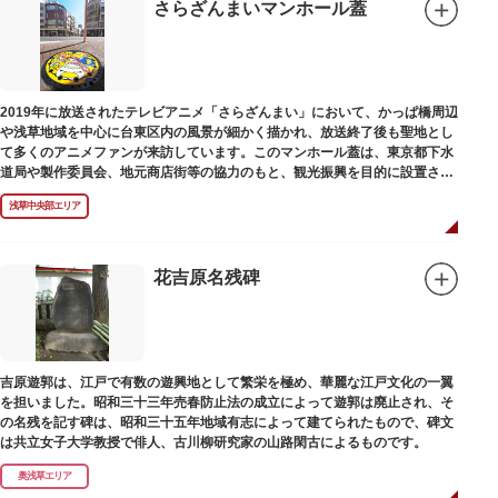
さらざんまいマンホール蓋
2019年に放送されたテレビアニメ「さらざんまい」において、かっぱ橋周辺
や浅草地域を中心に台東区内の風景が細かく描かれ、放送終了後も聖地とし
て多くのアニメファンが来訪しています。このマンホール蓋は、東京都下水
道局や製作委員会、地元商店街等の協力のもと、観光振興を目的に設置され
ました。
浅草中央部エリア
描かれているのは、主人公である矢逆一稀、久慈悠、陣内燕太の3人が、か
っぱ橋に封印されていた謎のカッパ型生命体“ケッピ”によって河童の姿に変
身させられた姿です。
花吉原名残碑
設置年月日：令和3年4月13日
吉原遊郭は、江戸で有数の遊興地として繁栄を極め、華麗な江戸文化の一翼
を担いました。昭和三十三年売春防止法の成立によって遊郭は廃止され、そ
の名残を記す碑は、昭和三十五年地域有志によって建てられたもので、碑文
は共立女子大学教授で俳人、古川柳研究家の山路閑古によるものです。
奥浅草エリア