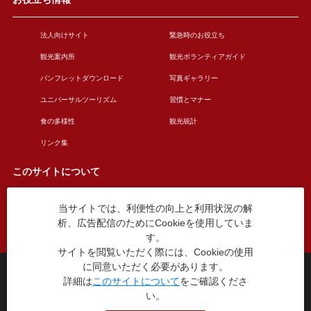
法人向けサイト
緊急時のお役立ち
観光案内所
観光ボランティアガイド
パンフレットダウンロード
写真ギャラリー
ユニバーサルツーリズム
習慣とマナー
食の多様性
観光統計
リンク集
このサイトについて
当サイトでは、利便性の向上と利用状況の解
このサイトについて
広告掲載について
析、広告配信のためにCookieを使用していま
お問い合わせ
す。
サイトを閲覧いただく際には、Cookieの使用
に同意いただく必要があります。
台東区役所観光課
詳細は
このサイトについて
をご確認くださ
〒110-8615 東京都台東区東上野4丁目5番6号
い。
TEL：03-5246-1151
（平日8:30〜17:15 土日祝休み）