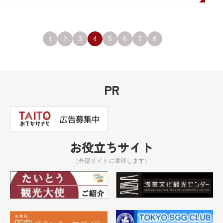
1
2
3
4
5
6
7
8
PR
お役立ちサイト
（外部サイトに遷移します）