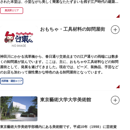
された本堂は、小堂ながら美しく簡素なたたずまいを残す江戸時代の建築様
式です。明治の大火、関東大震災、第二次大戦の戦災でも周辺を災禍から守
奥浅草エリア
ったことから「火伏せの不動尊」とも呼ばれています。
本堂の右前には、樹齢約700年の大銀杏が見事な枝葉を伸ばしています。そ
の昔、すぐ近くを流れる隅田川を往来して参拝する人の目印となったのがこ
おもちゃ・工具材料の卸問屋街
の銀杏で、今なおそのパワーを授かりに来る人も多いそうです。
また、江戸時代から伝わる布袋尊像が祀られています。その姿は肩に袋がな
くお腹が袋代わりの形をしている珍しいもので、古くから庶民に尊信されて
います。（御開帳期間 1月1日～7日）
神田川にかかる浅草橋から、春日通り交差点までの江戸通りの両端には数多
くの卸問屋が並んでいます。ここは、主に、おもちゃや工具材料などの卸問
屋街として、発展を遂げてきました。現在では、ビーズ、装飾品、手芸など
のお店も加わって個性豊かな特色のある卸問屋街となっています。
浅草橋・蔵前エリア
東京藝術大学大学美術館
東京藝術大学美術学部構内にある美術館です。平成10年（1998）に芸術資