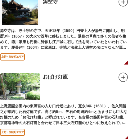
源空寺
創建当初の社号は「石清水八幡宮」でしたが、1951年に「藏前神社」へと改
称しました。江戸城鬼門除の守護神ならびに徳川将軍家祈願所の一社として
尊崇され、社地は200石の朱印地を賜り、江戸を代表する名社のひとつに数
えられています。赤穂義士討ち入りの成功祈願や、落語の演目にある「元
犬」ゆかりの神社としても知られるパワースポットです。
源空寺は、浄土宗の寺で、天正18年（1590）円誉上人が湯島に開山し、明
暦3年（1657）の大火で浅草に移転しました。湯島の草庵で多くの信者を集
めて、徳川家康も円誉に帰依し江戸城に召して法を聞いていたといわれてい
ます。慶長9年（1604）に家康は、寺地と法然上人源空の名にちなんだ源空
寺の号を円誉に与えました。
上野・御徒町エリア
おばけ灯籠
上野恩賜公園内の東照宮の入り口付近にあり、寛永8年（1631）、佐久間勝
之が奉納した石灯籠です。高さ約6ｍ、笠石の周囲約4ｍとあまりにも巨大な
灯籠のため「お化け灯籠」と呼ばれています。名古屋の熱田神宮の石灯籠、
京都南禅寺の大石灯籠と合わせて日本三大石灯籠のひとつに数えられていま
す。
上野・御徒町エリア