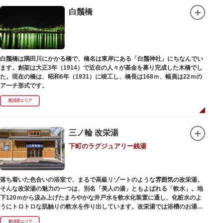
白鬚橋
白鬚橋は隅田川にかかる橋で、橋名は東岸にある「白鬚神社」にちなんでい
ます。創架は大正3年（1914）で近在の人々が基金を募り完成した木橋でし
た。現在の橋は、昭和6年（1931）に竣工し、橋長は168ｍ、幅員は22ｍの
アーチ形式です。
奥浅草エリア
三ノ輪 改栄湯
下町のラグジュアリー銭湯
落ち着いた色合いの浴室で、まるで高級リゾートのような雰囲気の改栄湯。
そんな改栄湯の魅力の一つは、別名「美人の湯」ともよばれる「軟水」。地
下120ｍから汲み上げたまろやかな井戸水を軟水化装置に通し、化粧水のよ
うにトロトロな肌触りの軟水を作り出しています。改栄湯では浴槽のお湯か
らカランのお湯まですべてが軟水。お風呂上がりにはお肌しっとり、髪の毛
奥浅草エリア