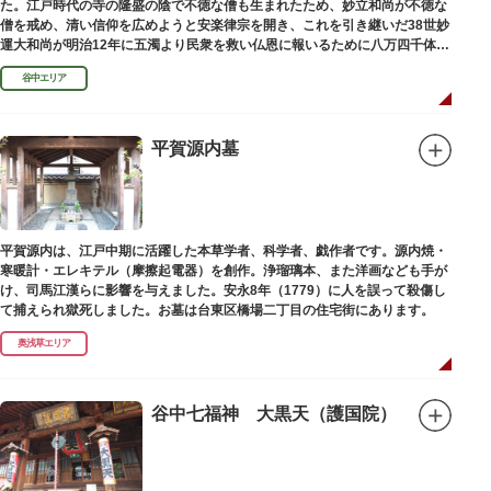
た。江戸時代の寺の隆盛の陰で不徳な僧も生まれたため、妙立和尚が不徳な
僧を戒め、清い信仰を広めようと安楽律宗を開き、これを引き継いだ38世妙
運大和尚が明治12年に五濁より民衆を救い仏恩に報いるために八万四千体の
石地蔵建立を発願しました。現在では2万５千体を超える像が造立されてい
谷中エリア
ます。
平賀源内墓
平賀源内は、江戸中期に活躍した本草学者、科学者、戯作者です。源内焼・
寒暖計・エレキテル（摩擦起電器）を創作。浄瑠璃本、また洋画なども手が
け、司馬江漢らに影響を与えました。安永8年（1779）に人を誤って殺傷し
て捕えられ獄死しました。お墓は台東区橋場二丁目の住宅街にあります。
奥浅草エリア
谷中七福神 大黒天（護国院）