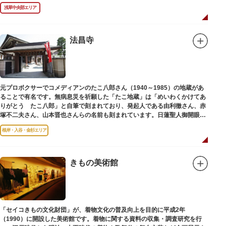
浅草中央部エリア
法昌寺
元プロボクサーでコメディアンのたこ八郎さん（1940～1985）の地蔵があ
ることで有名です。無病息災を祈願した「たこ地蔵」は「めいわくかけてあ
りがとう たこ八郎」と自筆で刻まれており、発起人である由利徹さん、赤
塚不二夫さん、山本晋也さんらの名前も刻まれています。日蓮聖人御開眼の
毘沙門天を奉安しています。
根岸・入谷・金杉エリア
きもの美術館
「セイコきもの文化財団」が、着物文化の普及向上を目的に平成2年
（1990）に開設した美術館です。着物に関する資料の収集・調査研究を行