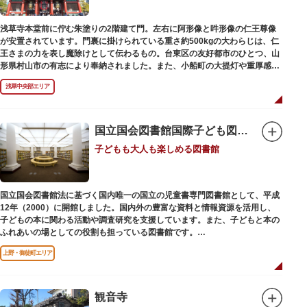
浅草寺本堂前に佇む朱塗りの2階建て門。左右に阿形像と吽形像の仁王尊像
が安置されています。門裏に掛けられている重さ約500kgの大わらじは、仁
王さまの力を表し魔除けとして伝わるもの。台東区の友好都市のひとつ、山
形県村山市の有志により奉納されました。また、小船町の大提灯や重厚感あ
ふれる吊灯篭も存在感を放ち、参拝客を迎えてくれます。
浅草中央部エリア
宝蔵門は、平安時代、武蔵守に任命された平公雅（たいらのきみまさ）によ
り、祈願成就の御礼として942年に建立されました。数度の火災を経て、現
在の門は1964年にホテルニューオオタニ創始者・大谷米太郎の寄進により本
国立国会図書館国際子ども図書館
瓦葺きで再建された（2007年チタン瓦に葺き替え）楼門です。上層部には仏
子どもも大人も楽しめる図書館
教の経典である『元版⼀切経（げんばんいっさいきょう）』や寺宝が収蔵さ
れています。
国立国会図書館法に基づく国内唯一の国立の児童書専門図書館として、平成
12年（2000）に開館しました。国内外の豊富な資料と情報資源を活用し、
子どもの本に関わる活動や調査研究を支援しています。また、子どもと本の
ふれあいの場としての役割も担っている図書館です。
レンガ棟は、明治39年（1906）に建てられた帝国図書館の建物を保存・再
上野・御徒町エリア
利用しています。
観音寺