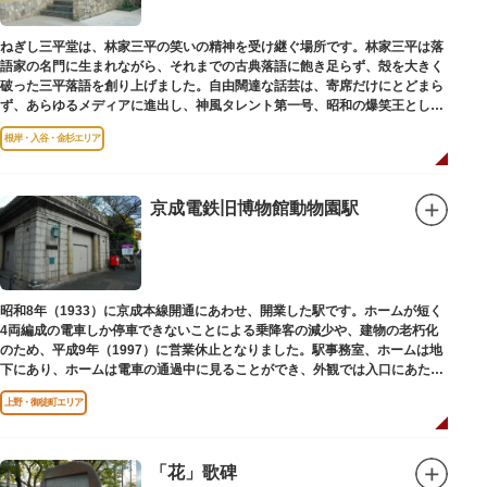
ねぎし三平堂は、林家三平の笑いの精神を受け継ぐ場所です。林家三平は落
語家の名門に生まれながら、それまでの古典落語に飽き足らず、殻を大きく
破った三平落語を創り上げました。自由闊達な話芸は、寄席だけにとどまら
ず、あらゆるメディアに進出し、神風タレント第一号、昭和の爆笑王とし
て、いつまでも日本人の心に残っています。
根岸・入谷・金杉エリア
京成電鉄旧博物館動物園駅
昭和8年（1933）に京成本線開通にあわせ、開業した駅です。ホームが短く
4両編成の電車しか停車できないことによる乗降客の減少や、建物の老朽化
のため、平成9年（1997）に営業休止となりました。駅事務室、ホームは地
下にあり、ホームは電車の通過中に見ることができ、外観では入口にあたる
建物を見ることができます。
上野・御徒町エリア
「花」歌碑