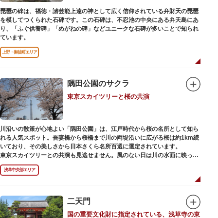
犬」ゆかりの神社としても知られるパワースポットです。
琵琶の碑は、福徳・諸芸能上達の神として広く信仰されている弁財天の琵琶
を模してつくられた石碑です。この石碑は、不忍池の中央にある弁天島にあ
り、「ふぐ供養碑」「めがねの碑」などユニークな石碑が多いことで知られ
ています。
上野・御徒町エリア
隅田公園のサクラ
東京スカイツリーと桜の共演
川沿いの散策が心地よい「隅田公園」は、江戸時代から桜の名所として知ら
れる人気スポット。吾妻橋から桜橋まで川の両堤沿いに広がる桜は約1km続
いており、その美しさから日本さくら名所百選に選定されています。
東京スカイツリーとの共演も見逃せません。風のない日は川の水面に映った
「逆さスカイツリー」と桜のコラボレーションも楽しめます。シーズン中は
浅草中央部エリア
夜桜がライトアップされ、日中とは異なる幻想的な雰囲気に包まれるのも魅
力のひとつ。屋形船や水上バスも運航しているので、いつもと違った目線の
お花見もおすすめです。
二天門
国の重要文化財に指定されている、浅草寺の東