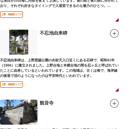
な演目が10日毎に内容を変えて上演しています。昼の部と夜の部に分かれて
おり、それぞれ好きなタイミングで入退室できるのも魅力のひとつ。
上演中は飲食も可能です。おすすめは売店で購入できる、お箸で切れるやわ
上野・御徒町エリア
らかさで有名な「上野 井泉本店」のかつサンド。お弁当やお菓子を食べたり
ビールを飲みながら、演目をお楽しみください。
不忍池由来碑
不忍池由来碑は、上野恩賜公園の弁財天入口近くにある石碑で、昭和41年
（1966）に建立されました。上野台地と本郷台地の間を忍ヶ丘と呼ばれてい
たことに由来しているといわれています。この地域は、古くは海で、海岸線
の後退で沼のようになったのは平安時代といわれています。
上野・御徒町エリア
観音寺