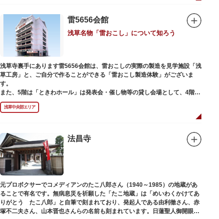
雷5656会館
浅草名物「雷おこし」について知ろう
浅草寺裏手にあります雷5656会館は、雷おこしの実際の製造を見学施設「浅
草工房」と、ご自分で作ることができる「雷おこし製造体験」がございま
す。
また、5階は「ときわホール」は発表会・催し物等の貸し会場として、4階は
打合せなどでご利用いただける「貸しスペース」がございます。
浅草中央部エリア
法昌寺
元プロボクサーでコメディアンのたこ八郎さん（1940～1985）の地蔵があ
ることで有名です。無病息災を祈願した「たこ地蔵」は「めいわくかけてあ
りがとう たこ八郎」と自筆で刻まれており、発起人である由利徹さん、赤
塚不二夫さん、山本晋也さんらの名前も刻まれています。日蓮聖人御開眼の