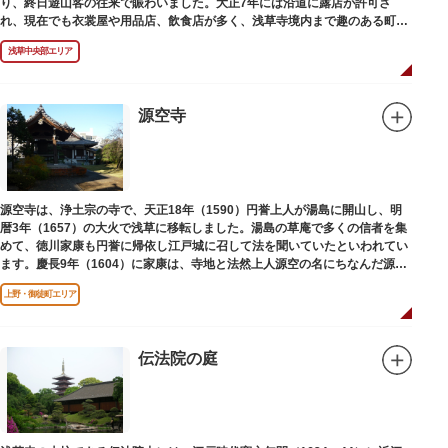
り、終日遊山客の往来で賑わいました。大正7年には沿道に露店が許可さ
れ、現在でも衣裳屋や用品店、飲食店が多く、浅草寺境内まで趣のある町並
みが続いています。
浅草中央部エリア
源空寺
源空寺は、浄土宗の寺で、天正18年（1590）円誉上人が湯島に開山し、明
暦3年（1657）の大火で浅草に移転しました。湯島の草庵で多くの信者を集
めて、徳川家康も円誉に帰依し江戸城に召して法を聞いていたといわれてい
ます。慶長9年（1604）に家康は、寺地と法然上人源空の名にちなんだ源空
寺の号を円誉に与えました。
上野・御徒町エリア
伝法院の庭