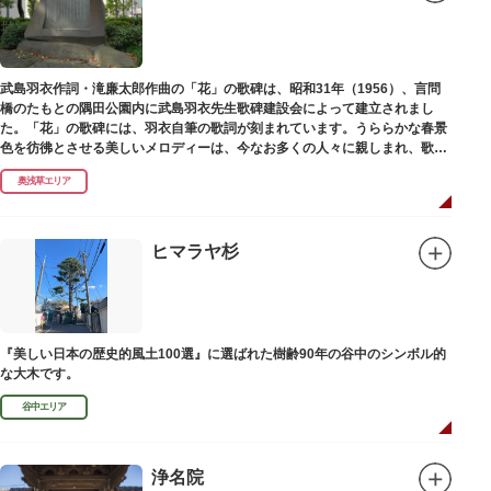
武島羽衣作詞・滝廉太郎作曲の「花」の歌碑は、昭和31年（1956）、言問
橋のたもとの隅田公園内に武島羽衣先生歌碑建設会によって建立されまし
た。「花」の歌碑には、羽衣自筆の歌詞が刻まれています。うららかな春景
色を彷彿とさせる美しいメロディーは、今なお多くの人々に親しまれ、歌い
つがれています。
奥浅草エリア
ヒマラヤ杉
『美しい日本の歴史的風土100選』に選ばれた樹齢90年の谷中のシンボル的
な大木です。
谷中エリア
浄名院