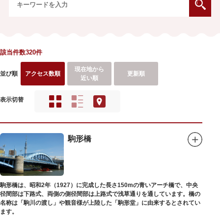
該当件数320件
現在地から
並び順
アクセス数順
更新順
近い順
表示切替
駒形橋
駒形橋は、昭和2年（1927）に完成した長さ150mの青いアーチ橋で、中央
径間部は下路式、両側の側径間部は上路式で浅草通りを通しています。橋の
名称は「駒川の渡し」や観音様が上陸した「駒形堂」に由来するとされてい
ます。