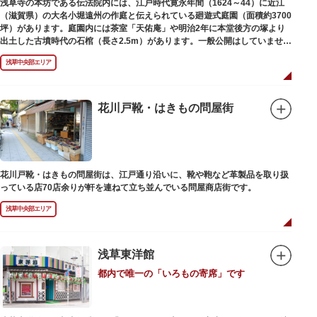
浅草寺の本坊である伝法院内には、江戸時代寛永年間（1624～44）に近江
（滋賀県）の大名小堀遠州の作庭と伝えられている廻遊式庭園（面積約3700
坪）があります。庭園内には茶室「天佑庵」や明治2年に本堂後方の塚より
出土した古墳時代の石棺（長さ2.5m）があります。一般公開はしていません
が、不定期で特別公開されることがあります。
浅草中央部エリア
花川戸靴・はきもの問屋街
花川戸靴・はきもの問屋街は、江戸通り沿いに、靴や鞄など革製品を取り扱
っている店70店余りが軒を連ねて立ち並んでいる問屋商店街です。
浅草中央部エリア
浅草東洋館
都内で唯一の「いろもの寄席」です