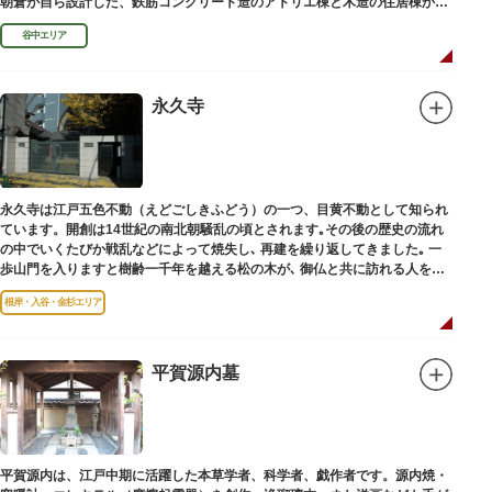
朝倉が自ら設計した、鉄筋コンクリート造のアトリエ棟と木造の住居棟から
なる建物は、異なる素材が違和感なく調和しています。広く門戸を開放し弟
谷中エリア
子を育成した「朝倉彫塑塾」の教育の場としても使われました。巨石と樹木
が濃密な空間を作り出す「五典の池」を中心とした中庭、日本における屋上
緑化の先駆けともいえる屋上庭園など、朝倉独自の美学や哲学、教育論も、
この建物に色濃く反映されています。
永久寺
彫刻作品や芸術品を鑑賞する美術館という側面だけでなく、庭園や建築の価
値も感じられる施設です。朝倉の芸術思想の特質である自然観を表す庭園
は、その芸術上・観賞上の価値が評価され、敷地全体が「旧朝倉文夫氏庭
園」として国の名勝に指定されています。
永久寺は江戸五色不動（えどごしきふどう）の一つ、目黄不動として知られ
ています。開創は14世紀の南北朝騒乱の頃とされます｡その後の歴史の流れ
の中でいくたびか戦乱などによって焼失し､ 再建を繰り返してきました｡ 一
歩山門を入りますと樹齢一千年を越える松の木が､ 御仏と共に訪れる人を静
かに迎えています｡
根岸・入谷・金杉エリア
平賀源内墓
平賀源内は、江戸中期に活躍した本草学者、科学者、戯作者です。源内焼・