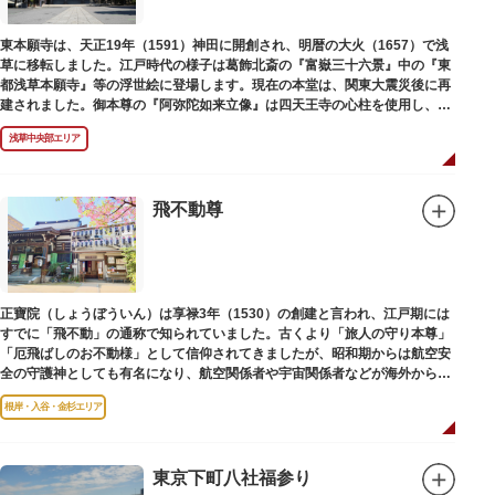
東本願寺は、天正19年（1591）神田に開創され、明暦の大火（1657）で浅
草に移転しました。江戸時代の様子は葛飾北斎の『富嶽三十六景』中の『東
都浅草本願寺』等の浮世絵に登場します。現在の本堂は、関東大震災後に再
建されました。御本尊の『阿弥陀如来立像』は四天王寺の心柱を使用し、嘉
禄2年（1226）頃の作と伝わっています。また、梵鐘は寛永7年（1630）以
浅草中央部エリア
後のものと推定され、都内に現存する梵鐘の中では有数の風格を誇り、毎年
大晦日に除夜の鐘で一般開放します。（要予約）
飛不動尊
正寶院（しょうぼういん）は享禄3年（1530）の創建と言われ、江戸期には
すでに「飛不動」の通称で知られていました。古くより「旅人の守り本尊」
「厄飛ばしのお不動様」として信仰されてきましたが、昭和期からは航空安
全の守護神としても有名になり、航空関係者や宇宙関係者などが海外からも
多く参拝に訪れます。
根岸・入谷・金杉エリア
東京下町八社福参り