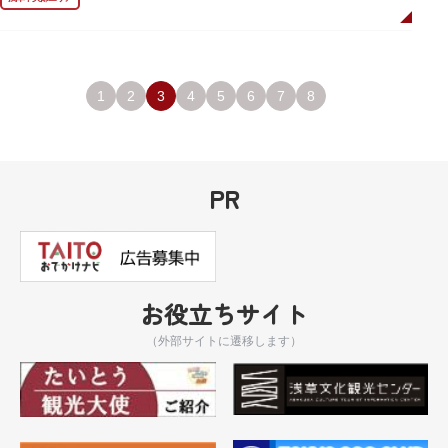
1
2
3
4
5
6
7
8
PR
お役立ちサイト
（外部サイトに遷移します）