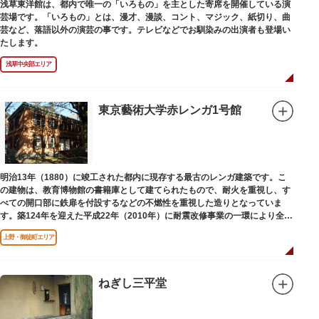
浅草東洋館は、都内で唯一の「いろもの」を主とした寄席を開催している演
芸場です。「いろもの」とは、漫才、漫談、コント、マジック、紙切り、曲
芸など、落語以外の演芸の事です。テレビなどでお馴染みの出演者も登場い
たします。
浅草中央部エリア
東京藝術大学赤レンガ1号館
明治13年（1880）に竣工された都内に現存する最古のレンガ建築です。こ
の建物は、教育博物館の書籍庫として建てられたもので、耐火を重視し、す
べての開口部に鉄扉を付設するなどの不燃性を重視した造りとなっていま
す。築124年を迎えた平成22年（2010年）に耐震改修事業の一環により全面
改修が施されました。
上野・御徒町エリア
ねぎし三平堂