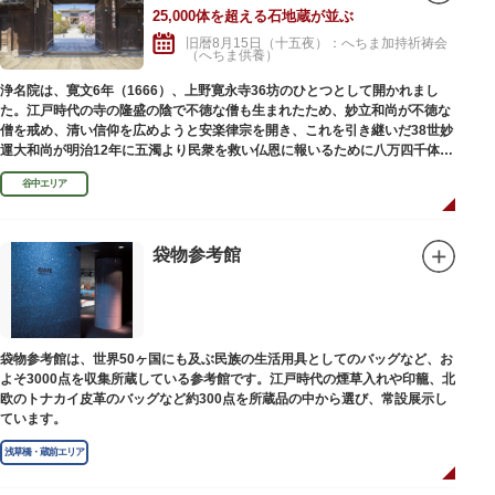
25,000体を超える石地蔵が並ぶ
旧暦8月15日（十五夜）：へちま加持祈祷会
（へちま供養）
浄名院は、寛文6年（1666）、上野寛永寺36坊のひとつとして開かれまし
た。江戸時代の寺の隆盛の陰で不徳な僧も生まれたため、妙立和尚が不徳な
僧を戒め、清い信仰を広めようと安楽律宗を開き、これを引き継いだ38世妙
運大和尚が明治12年に五濁より民衆を救い仏恩に報いるために八万四千体の
石地蔵建立を発願しました。現在では2万５千体を超える像が造立されてい
谷中エリア
ます。
袋物参考館
袋物参考館は、世界50ヶ国にも及ぶ民族の生活用具としてのバッグなど、お
よそ3000点を収集所蔵している参考館です。江戸時代の煙草入れや印籠、北
欧のトナカイ皮革のバッグなど約300点を所蔵品の中から選び、常設展示し
ています。
浅草橋・蔵前エリア