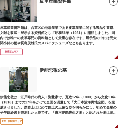
皮革産業資料館
皮革産業資料館は、台東区の地場産業である皮革産業に関する製品や書籍、
文献を収蔵・展示する資料館として昭和56年（1981）に開館しました。国
内では唯一の皮革専門の資料館として貴重な存在です。展示品の中には元大
関小錦の靴や長島茂雄氏のスパイクシューズなどもあります。
奥浅草エリア
伊能忠敬の墓
伊能忠敬は、江戸時代の商人・測量家で、寛政12年（1800）から文化13年
（1816）までの17年をかけて全国を測量して「大日本沿海輿地全図」を完
成させました。歴史上はじめて国土の正確な姿を明らかにし、初めて金星の
子午線経過を観測した人物です。「東河伊能先生之墓」と記された墓は源空
寺（げんくうじ）にあります。
上野・御徒町エリア