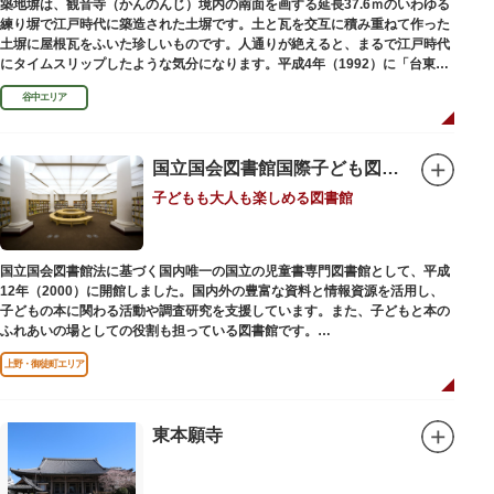
築地塀は、観音寺（かんのんじ）境内の南面を画する延長37.6ｍのいわゆる
練り塀で江戸時代に築造された土塀です。土と瓦を交互に積み重ねて作った
土塀に屋根瓦をふいた珍しいものです。人通りが絶えると、まるで江戸時代
にタイムスリップしたような気分になります。平成4年（1992）に「台東区
まちかど賞」を受賞しました。
谷中エリア
国立国会図書館国際子ども図書館
子どもも大人も楽しめる図書館
国立国会図書館法に基づく国内唯一の国立の児童書専門図書館として、平成
12年（2000）に開館しました。国内外の豊富な資料と情報資源を活用し、
子どもの本に関わる活動や調査研究を支援しています。また、子どもと本の
ふれあいの場としての役割も担っている図書館です。
レンガ棟は、明治39年（1906）に建てられた帝国図書館の建物を保存・再
上野・御徒町エリア
利用しています。
東本願寺