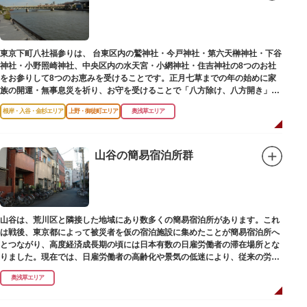
東京下町八社福参りは、 台東区内の鷲神社・今戸神社・第六天榊神社・下谷
神社・小野照崎神社、中央区内の水天宮・小網神社・住吉神社の8つのお社
をお参りして8つのお恵みを受けることです。正月七草までの年の始めに家
族の開運・無事息災を祈り、お守を受けることで「八方除け、八方開き」に
も通じます。
根岸・入谷・金杉エリア
上野・御徒町エリア
奥浅草エリア
山谷の簡易宿泊所群
山谷は、荒川区と隣接した地域にあり数多くの簡易宿泊所があります。これ
は戦後、東京都によって被災者を仮の宿泊施設に集めたことが簡易宿泊所へ
とつながり、高度経済成長期の頃には日本有数の日雇労働者の滞在場所とな
りました。現在では、日雇労働者の高齢化や景気の低迷により、従来の労働
者に代わって、外国人の利用が増えています。
奥浅草エリア