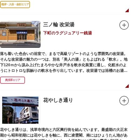
毘沙門天を奉安しています。
根岸・入谷・金杉エリア
三ノ輪 改栄湯
下町のラグジュアリー銭湯
落ち着いた色合いの浴室で、まるで高級リゾートのような雰囲気の改栄湯。
そんな改栄湯の魅力の一つは、別名「美人の湯」ともよばれる「軟水」。地
下120ｍから汲み上げたまろやかな井戸水を軟水化装置に通し、化粧水のよ
うにトロトロな肌触りの軟水を作り出しています。改栄湯では浴槽のお湯か
らカランのお湯まですべてが軟水。お風呂上がりにはお肌しっとり、髪の毛
奥浅草エリア
さらさらになれることまちがいなしです。お風呂の種類も多く、高濃度浸透
炭酸泉、シルキーバス、ジェットバス、サウナなど気分によって様々なお風
呂を楽しめます。
そしてお風呂上がりには、キンキンに冷えた生ビールやレモンサワーで乾杯
花やしき通り
するもよし、改栄湯名物こだわりの生乳ソフトクリームを食べるのもよし、
どの年代の方々も、身も心も温まる幸せな空間となっています。オリジナル
グッズの販売もありますのでお立ち寄りの際にはぜひ覗いてみてください
ね。
花やしき通りは、浅草寺境内と六区興行街を結んでいます。最盛期の大正末
期から昭和初期には花やしきを軸に、西に凌雲閣、南にはひょうたん池があ