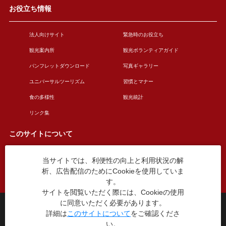
お役立ち情報
法人向けサイト
緊急時のお役立ち
観光案内所
観光ボランティアガイド
パンフレットダウンロード
写真ギャラリー
ユニバーサルツーリズム
習慣とマナー
食の多様性
観光統計
リンク集
このサイトについて
当サイトでは、利便性の向上と利用状況の解
このサイトについて
広告掲載について
析、広告配信のためにCookieを使用していま
お問い合わせ
す。
サイトを閲覧いただく際には、Cookieの使用
に同意いただく必要があります。
台東区役所観光課
詳細は
このサイトについて
をご確認くださ
〒110-8615 東京都台東区東上野4丁目5番6号
い。
TEL：03-5246-1151