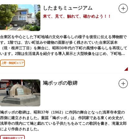
したまちミュージアム
来て、見て、触れて、確かめよう！！
台東区を中心とした下町地域の文化や暮らしの様子を後世に伝える博物館で
す。1階では、古い町並みや建物の面影が多く残されていた台東区坂本
（現・根岸三丁目）を舞台に、昭和30年代の下町の風情や暮らしを再現して
います。2階は生活道具を紹介する導入展示と大型映像をはじめ、下町地域
の歴史や出来事をたどることのできる資料を展示しています。また3階には
上野・御徒町エリア
企画展示室と、道具や玩具を体験し、調べることができるしたまち情報コー
ナーがあります。
鳩ポッポの歌碑
鳩ポッポの歌碑は、昭和37年（1962）に作詞の舞台となった浅草寺本堂の
西側に建立されました。童謡「鳩ポッポ」は、作詞家である東くめ女史が、
浅草寺の境内にて鳩と戯れている子供たちをみてこの歌詞を書き、滝蓮太郎
により作曲されました。
浅草中央部エリア