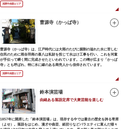
浅草中央部エリア
曹源寺（かっぱ寺）
曹源寺（かっぱ寺）は、江戸時代には大雨のたびに掘割の溢れた水に苦しむ
住民のために雨合羽商の喜八は私財を投じて水はけ工事を行い、これを河童
が手伝って瞬く間に完成させたといわれています。この噂が広まり「かっぱ
寺」とも呼ばれ、特に水に縁のある商売人から信仰されています。
浅草中央部エリア
鈴本演芸場
由緒ある落語定席で大衆芸能を楽しむ
1857年に開席した「鈴本演芸場」は、現存する中では最古の歴史を誇る寄席
（よせ）。落語をはじめ、漫才や曲芸、紙切りなどバラエティに富んだ様々