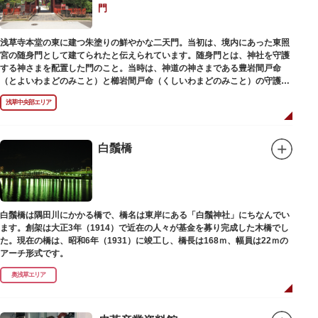
門
浅草寺本堂の東に建つ朱塗りの鮮やかな二天門。当初は、境内にあった東照
宮の随身門として建てられたと伝えられています。随身門とは、神社を守護
する神さまを配置した門のこと。当時は、神道の神さまである豊岩間戸命
（とよいわまどのみこと）と櫛岩間戸命（くしいわまどのみこと）の守護神
像が左右に祀られていました。
浅草中央部エリア
しかし、1868年（明治元年）に明治政府が発令した神仏分離令により、仏教
寺院である浅草寺には、この2柱の神さまの像を祀ることができなくなりま
した。そこで、浅草寺はこの2柱の像を浅草神社に遷座し、代わりに鎌倉の
鶴岡八幡宮にあった仏教の守護神である広目天（こうもくてん）と持国天
白鬚橋
（じこくてん）の像を二天門に安置。これに伴い、正式名称が随身門から二
天門に変更されました。
その後、第二次世界大戦により2柱の像は焼失。現在は、上野の寛永寺（か
んえいじ）の四代将軍徳川家綱霊廟にあった持国天と増長天（ぞうちょうて
ん）の像が祀られています。持国天と増長天は、四天王と呼ばれる仏さまと
白鬚橋は隅田川にかかる橋で、橋名は東岸にある「白鬚神社」にちなんでい
して知られていますが、四天王は仏教の守護神であることから武装した姿。
ます。創架は大正3年（1914）で近在の人々が基金を募り完成した木橋でし
どちらも、鎌倉時代以降に流行した複数の木材を組み合わせる技法「寄木
た。現在の橋は、昭和6年（1931）に竣工し、橋長は168ｍ、幅員は22ｍの
造」により造られています。
アーチ形式です。
奥浅草エリア