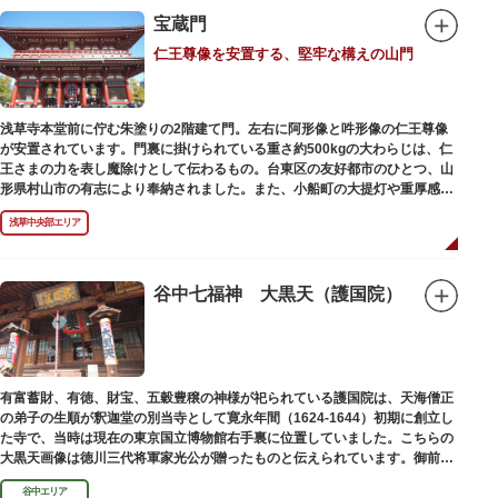
宝蔵門
仁王尊像を安置する、堅牢な構えの山門
浅草寺本堂前に佇む朱塗りの2階建て門。左右に阿形像と吽形像の仁王尊像
が安置されています。門裏に掛けられている重さ約500kgの大わらじは、仁
王さまの力を表し魔除けとして伝わるもの。台東区の友好都市のひとつ、山
形県村山市の有志により奉納されました。また、小船町の大提灯や重厚感あ
ふれる吊灯篭も存在感を放ち、参拝客を迎えてくれます。
浅草中央部エリア
宝蔵門は、平安時代、武蔵守に任命された平公雅（たいらのきみまさ）によ
り、祈願成就の御礼として942年に建立されました。数度の火災を経て、現
在の門は1964年にホテルニューオオタニ創始者・大谷米太郎の寄進により本
谷中七福神 大黒天（護国院）
瓦葺きで再建された（2007年チタン瓦に葺き替え）楼門です。上層部には仏
教の経典である『元版⼀切経（げんばんいっさいきょう）』や寺宝が収蔵さ
れています。
有富蓄財、有徳、財宝、五穀豊穣の神様が祀られている護国院は、天海僧正
の弟子の生順が釈迦堂の別当寺として寛永年間（1624-1644）初期に創立し
た寺で、当時は現在の東京国立博物館右手裏に位置していました。こちらの
大黒天画像は徳川三代将軍家光公が贈ったものと伝えられています。御前立
の大黒天木像は台東区文化財に指定されています。
谷中エリア