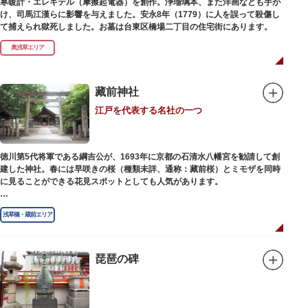
寒暖計・エレキテル（摩擦起電器）を創作。浄瑠璃本、また洋画なども手が
け、司馬江漢らに影響を与えました。安永8年（1779）に人を誤って殺傷し
て捕えられ獄死しました。お墓は台東区橋場二丁目の住宅街にあります。
奥浅草エリア
藏前神社
江戸を代表する名社の一つ
徳川第5代将軍である綱吉公が、1693年に京都の石清水八幡宮を勧請して創
建した神社。春には早咲きの桜（種類未詳、通称：藏前桜）とミモザを同時
に見ることができる花見スポットとしても人気があります。
江戸時代には勧進大相撲の開催地としても知られ、3大強豪力士の谷風、小
浅草橋・蔵前エリア
野川、雷電などの名力士による幾多の名勝負が繰り広げられ大いに賑わいを
見せました。また、御神輿は昭和の名工・志布景彩（しふけいさい）による
もので、その華麗さから御神輿として初めて意匠登録されています。
琵琶の碑
創建当初の社号は「石清水八幡宮」でしたが、1951年に「藏前神社」へと改
称しました。江戸城鬼門除の守護神ならびに徳川将軍家祈願所の一社として
尊崇され、社地は200石の朱印地を賜り、江戸を代表する名社のひとつに数
えられています。赤穂義士討ち入りの成功祈願や、落語の演目にある「元