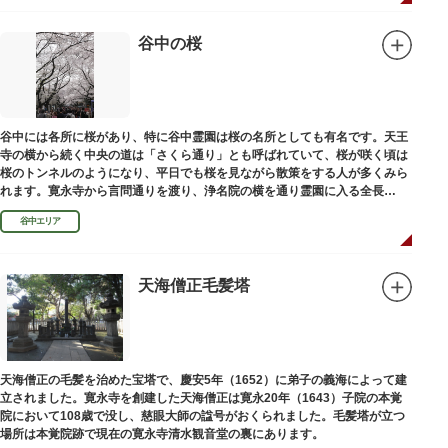
谷中の桜
谷中には各所に桜があり、特に谷中霊園は桜の名所としても有名です。天王
寺の横から続く中央の道は「さくら通り」とも呼ばれていて、桜が咲く頃は
桜のトンネルのようになり、平日でも桜を見ながら散策をする人が多くみら
れます。寛永寺から言問通りを渡り、浄名院の横を通り霊園に入る全長
100mの桜並木や、霊園内に点在する大木なども見事です。
谷中エリア
天海僧正毛髪塔
天海僧正の毛髪を治めた宝塔で、慶安5年（1652）に弟子の義海によって建
立されました。寛永寺を創建した天海僧正は寛永20年（1643）子院の本覚
院において108歳で没し、慈眼大師の諡号がおくられました。毛髪塔が立つ
場所は本覚院跡で現在の寛永寺清水観音堂の裏にあります。