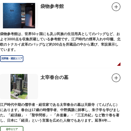
袋物参考館
袋物参考館は、世界50ヶ国にも及ぶ民族の生活用具としてのバッグなど、お
よそ3000点を収集所蔵している参考館です。江戸時代の煙草入れや印籠、北
欧のトナカイ皮革のバッグなど約300点を所蔵品の中から選び、常設展示し
ています。
浅草橋・蔵前エリア
太宰春台の墓
江戸時代中期の儒学者・経世家である太宰春台の墓は天眼寺（てんげんじ）
にあります。春台は17歳の時儒学者、中野撝謙に師事し、朱子学を学びまし
た。「経済録」・「聖学問答」・「弁道書」・「三王外紀」など数十巻を著
し、日本に「経済」という言葉を広めた人物でもあります。延享4年
（1747）に没しました。
谷中エリア