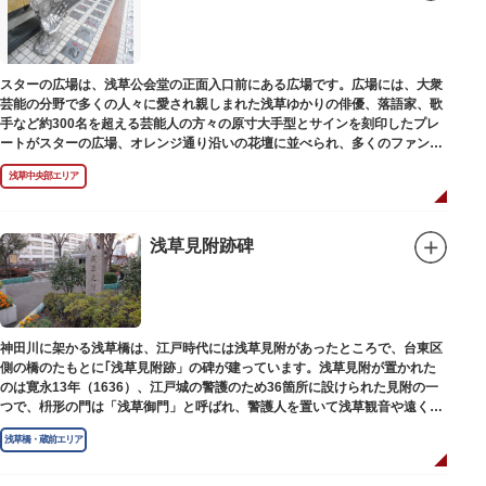
スターの広場は、浅草公会堂の正面入口前にある広場です。広場には、大衆
芸能の分野で多くの人々に愛され親しまれた浅草ゆかりの俳優、落語家、歌
手など約300名を超える芸能人の方々の原寸大手型とサインを刻印したプレ
ートがスターの広場、オレンジ通り沿いの花壇に並べられ、多くのファンに
親しまれています。
浅草中央部エリア
浅草見附跡碑
神田川に架かる浅草橋は、江戸時代には浅草見附があったところで、台東区
側の橋のたもとに｢浅草見附跡」の碑が建っています。浅草見附が置かれた
のは寛永13年（1636）、江戸城の警護のため36箇所に設けられた見附の一
つで、枡形の門は「浅草御門」と呼ばれ、警護人を置いて浅草観音や遠くは
奥州へ往来する人々を取り締まりました。
浅草橋・蔵前エリア