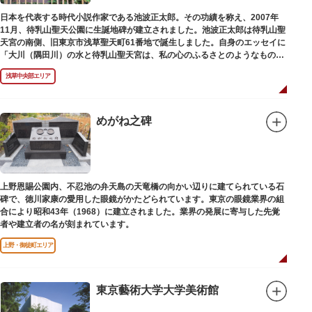
日本を代表する時代小説作家である池波正太郎。その功績を称え、2007年
11月、待乳山聖天公園に生誕地碑が建立されました。池波正太郎は待乳山聖
天宮の南側、旧東京市浅草聖天町61番地で誕生しました。自身のエッセイに
「大川（隅田川）の水と待乳山聖天宮は、私の心のふるさとのようなもの
だ」（『東京の情景「大川と待乳山聖天宮」』より）と記しており、小説の
浅草中央部エリア
舞台にも待乳山や近くの今戸、橋場などをたびたび登場させています。
めがね之碑
上野恩賜公園内、不忍池の弁天島の天竜橋の向かい辺りに建てられている石
碑で、徳川家康の愛用した眼鏡がかたどられています。東京の眼鏡業界の組
合により昭和43年（1968）に建立されました。業界の発展に寄与した先覚
者や建立者の名が刻まれています。
上野・御徒町エリア
東京藝術大学大学美術館