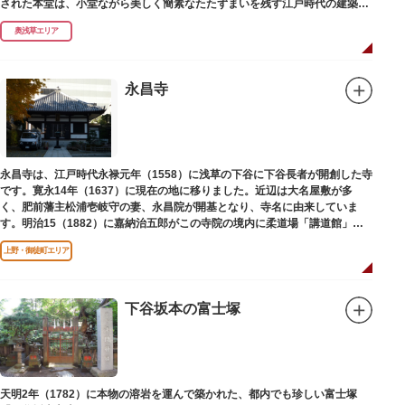
された本堂は、小堂ながら美しく簡素なたたずまいを残す江戸時代の建築様
式です。明治の大火、関東大震災、第二次大戦の戦災でも周辺を災禍から守
奥浅草エリア
ったことから「火伏せの不動尊」とも呼ばれています。
本堂の右前には、樹齢約700年の大銀杏が見事な枝葉を伸ばしています。そ
の昔、すぐ近くを流れる隅田川を往来して参拝する人の目印となったのがこ
永昌寺
の銀杏で、今なおそのパワーを授かりに来る人も多いそうです。
また、江戸時代から伝わる布袋尊像が祀られています。その姿は肩に袋がな
くお腹が袋代わりの形をしている珍しいもので、古くから庶民に尊信されて
います。（御開帳期間 1月1日～7日）
永昌寺は、江戸時代永禄元年（1558）に浅草の下谷に下谷長者が開創した寺
です。寛永14年（1637）に現在の地に移りました。近辺は大名屋敷が多
く、肥前藩主松浦壱岐守の妻、永昌院が開基となり、寺名に由来していま
す。明治15（1882）に嘉納治五郎がこの寺院の境内に柔道場「講道館」を
設立しました。
上野・御徒町エリア
下谷坂本の富士塚
天明2年（1782）に本物の溶岩を運んで築かれた、都内でも珍しい富士塚