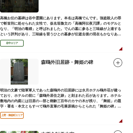
高橋お伝の墓碑は谷中霊園にあります。本名は高橋でんです。強盗殺人の罪
で斬首刑に処せられた女性で、仮名垣魯文の「高橋阿伝夜刃譚」のモデルと
なり、「明治の毒婦」と呼ばれました。でんの墓に参ると三味線が上達する
という評判があり、三味線を習うひとの墓参が伝逝去後の現在もかなりある
といわれています。
谷中エリア
森鴎外旧居跡・舞姫の碑
明治の文豪で陸軍軍人であった森鴎外の旧居跡には水月ホテル鴎外荘が建っ
ており、ホテルの前に「森鴎外居住之跡」と刻まれた石があります。ホテル
敷地内の内庭には旧居の―部と樹齢三百年のカヤの木が残り、「舞姫」の題
字・署名・本文ともすべて鴎外直筆の毛筆原稿からとられた「舞姫の碑」の
文学碑も建っています。
上野・御徒町エリア