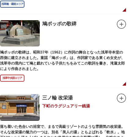
浅草橋・蔵前エリア
鳩ポッポの歌碑
鳩ポッポの歌碑は、昭和37年（1962）に作詞の舞台となった浅草寺本堂の
西側に建立されました。童謡「鳩ポッポ」は、作詞家である東くめ女史が、
浅草寺の境内にて鳩と戯れている子供たちをみてこの歌詞を書き、滝蓮太郎
により作曲されました。
浅草中央部エリア
三ノ輪 改栄湯
下町のラグジュアリー銭湯
落ち着いた色合いの浴室で、まるで高級リゾートのような雰囲気の改栄湯。
そんな改栄湯の魅力の一つは、別名「美人の湯」ともよばれる「軟水」。地