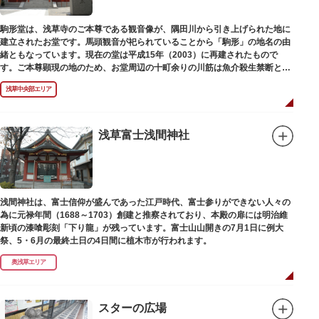
駒形堂は、浅草寺のご本尊である観音像が、隅田川から引き上げられた地に
建立されたお堂です。馬頭観音が祀られていることから「駒形」の地名の由
緒ともなっています。現在の堂は平成15年（2003）に再建されたもので
す。ご本尊顕現の地のため、お堂周辺の十町余りの川筋は魚介殺生禁断とな
り、戒殺碑が建立されました。
浅草中央部エリア
浅草富士浅間神社
浅間神社は、富士信仰が盛んであった江戸時代、富士参りができない人々の
為に元禄年間（1688～1703）創建と推察されており、本殿の扉には明治維
新頃の漆喰彫刻「下り龍」が残っています。富士山山開きの7月1日に例大
祭、5・6月の最終土日の4日間に植木市が行われます。
奥浅草エリア
スターの広場