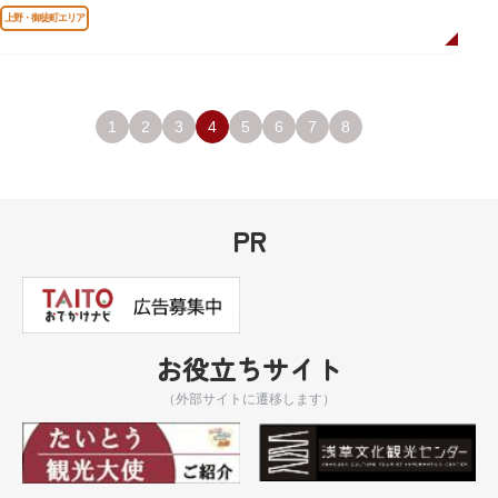
上野・御徒町エリア
1
2
3
4
5
6
7
8
PR
お役立ちサイト
（外部サイトに遷移します）