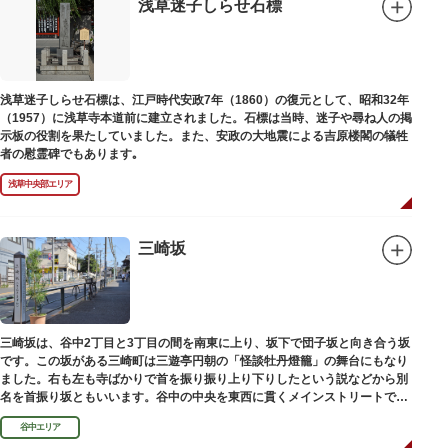
浅草迷子しらせ石標
浅草迷子しらせ石標は、江戸時代安政7年（1860）の復元として、昭和32年
（1957）に浅草寺本道前に建立されました。石標は当時、迷子や尋ね人の掲
示板の役割を果たしていました。また、安政の大地震による吉原楼閣の犠牲
者の慰霊碑でもあります｡
浅草中央部エリア
三崎坂
三崎坂は、谷中2丁目と3丁目の間を南東に上り、坂下で団子坂と向き合う坂
です。この坂がある三崎町は三遊亭円朝の「怪談牡丹燈籠」の舞台にもなり
ました。右も左も寺ばかりで首を振り振り上り下りしたという説などから別
名を首振り坂ともいいます。谷中の中央を東西に貫くメインストリートで
す。
谷中エリア