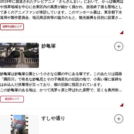
2019年に放送されたテレビアニメ「さらざんまい」において、かっぱ橋周辺
や浅草地域を中心に台東区内の風景が細かく描かれ、放送終了後も聖地とし
て多くのアニメファンが来訪しています。このマンホール蓋は、東京都下水
道局や製作委員会、地元商店街等の協力のもと、観光振興を目的に設置され
ました。
浅草中央部エリア
描かれているのは、主人公である矢逆一稀、久慈悠、陣内燕太の3人が、か
っぱ橋に封印されていた謎のカッパ型生命体“ケッピ”によって河童の姿に変
身させられた姿です。
妙亀塚
設置年月日：令和3年4月13日
妙亀塚は妙亀塚公園という小さな公園の中にある塚です。このあたりは謡曲
「隅田川」で有名な妙亀尼とその子梅若丸の伝説の地で、小高い塚に板碑を
はめ込んだ供養塔が立っており、都の旧跡に指定されています。
この妙亀塚のある地は、かつて浅茅ヶ原と呼ばれた原野で、近くを奥州街道
が通じていました。妙亀塚は「梅若伝説」にちなんだ名称です。「梅若伝
奥浅草エリア
説」とは平安時代、吉田少将惟房の子・梅若が、信夫藤太という人買いにさ
らわれ、都から奥州へつれて行かれる途中、重い病にかかりこの地に捨てら
れ世を去りました。我が子を探し求めてはるばるこの地まで来た母親は、隅
田川岸で里人から梅若の死を知らされ、髪をおろして妙亀尼と称し庵を結ん
すしや通り
だ、という説話です。謡曲『隅田川』はこの伝説をもとにしています。
塚の上には板碑が祀られています。この板碑には「弘安十一年戊子五月二十
二日孝子敬白」と刻まれており、区内でも古いものです。しかし妙亀塚と板