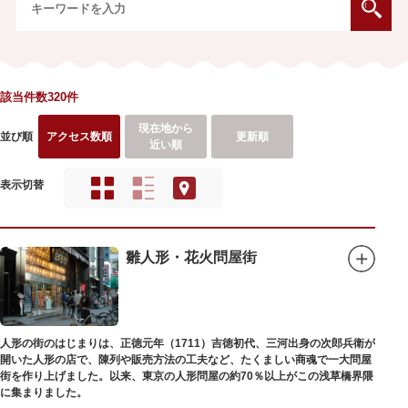
該当件数320件
現在地から
並び順
アクセス数順
更新順
近い順
表示切替
雛人形・花火問屋街
人形の街のはじまりは、正徳元年（1711）吉徳初代、三河出身の次郎兵衛が
開いた人形の店で、陳列や販売方法の工夫など、たくましい商魂で一大問屋
街を作り上げました。以来、東京の人形問屋の約70％以上がこの浅草橋界隈
に集まりました。