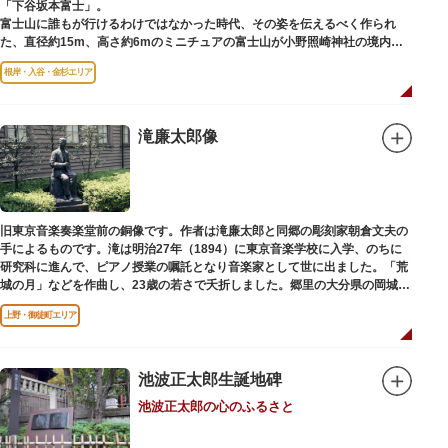
「下谷坂本富士」。
富士山に誰もが行けるわけではなかった時代、その姿を伝えるべく作られ
た、直径約15m、高さ約6mのミニチュアの富士山が小野照崎神社の境内に
あります。
根岸・入谷・金杉エリア
一合目から順に十合目まで記されており、南無妙法と書かれた石碑や修験道
の開祖である役小角の像も残る等、神仏習合の名残が見て取れます。
先人の山守りの知恵によって今も当時の荘厳な姿を残していて、国の重要有
形民俗文化財に指定されています。
滝廉太郎像
富士山に合わせて、お山開きが行われ、6月30日と1日には富士塚に登ること
ができます。
【Twitter】https://twitter.com/onoterupr
旧東京音楽奏楽堂前の銅像です。作者は滝廉太郎と同郷の彫刻家朝倉文夫の
手によるものです。滝は明治27年（1894）に東京音楽学校に入学、のちに
研究科に進んで、ピアノ授業の嘱託となり音楽家として世に出ました。「荒
城の月」などを作曲し、23歳の若さで夭折しました。郷里の大分県の岡城趾
にも同じ像が置かれています。
上野・御徒町エリア
池波正太郎生誕地碑
池波正太郎の心のふるさと