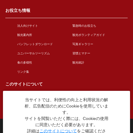
お役立ち情報
法人向けサイト
緊急時のお役立ち
観光案内所
観光ボランティアガイド
パンフレットダウンロード
写真ギャラリー
ユニバーサルツーリズム
習慣とマナー
食の多様性
観光統計
リンク集
このサイトについて
当サイトでは、利便性の向上と利用状況の解
このサイトについて
広告掲載について
析、広告配信のためにCookieを使用していま
お問い合わせ
す。
サイトを閲覧いただく際には、Cookieの使用
に同意いただく必要があります。
台東区役所観光課
詳細は
このサイトについて
をご確認くださ
〒110-8615 東京都台東区東上野4丁目5番6号