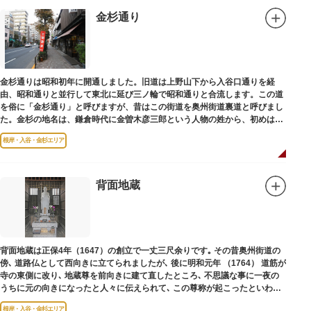
金杉通り
金杉通りは昭和初年に開通しました。旧道は上野山下から入谷口通りを経
由、昭和通りと並行して東北に延び三ノ輪で昭和通りと合流します。この道
を俗に「金杉通り」と呼びますが、昔はこの街道を奥州街道裏道と呼びまし
た。金杉の地名は、鎌倉時代に金曽木彦三郎という人物の姓から、初めは金
曽木、それが金杉に変わったものとされています。
根岸・入谷・金杉エリア
背面地蔵
背面地蔵は正保4年（1647）の創立で一丈三尺余りです｡ その昔奥州街道の
傍､ 道路仏として西向きに立てられましたが､ 後に明和元年 （1764） 道筋が
寺の東側に改り､ 地蔵尊を前向きに建て直したところ､ 不思議な事に一夜の
うちに元の向きになったと人々に伝えられて､ この尊称が起こったといわれ
ています｡薬王寺（やくおうじ）にあります。
根岸・入谷・金杉エリア