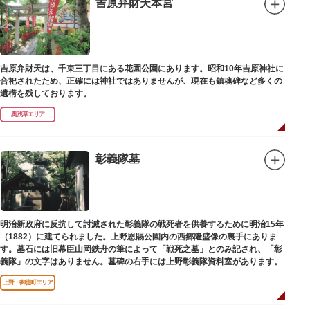
吉原弁財天本宮
吉原弁財天は、千束三丁目にある花園公園にあります。昭和10年吉原神社に
合祀されたため、正確には神社ではありませんが、現在も鎮魂碑など多くの
遺構を残しております。
奥浅草エリア
彰義隊墓
明治新政府に反抗して討滅された彰義隊の戦死者を供養するために明治15年
（1882）に建てられました。上野恩賜公園内の西郷隆盛像の裏手にありま
す。墓石には旧幕臣山岡鉄舟の筆によって「戦死之墓」とのみ記され、「彰
義隊」の文字はありません。墓碑の右手には上野彰義隊資料室があります。
上野・御徒町エリア