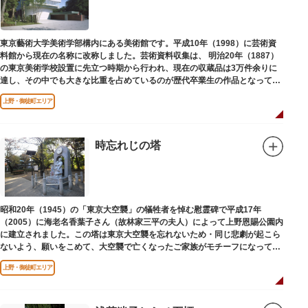
東京藝術大学美術学部構内にある美術館です。平成10年（1998）に芸術資
料館から現在の名称に改称しました。芸術資料収集は、 明治20年（1887）
の東京美術学校設置に先立つ時期から行われ、現在の収蔵品は3万件余りに
達し、その中でも大きな比重を占めているのが歴代卒業生の作品となってい
ます。
上野・御徒町エリア
時忘れじの塔
昭和20年（1945）の「東京大空襲」の犠牲者を悼む慰霊碑で平成17年
（2005）に海老名香葉子さん（故林家三平の夫人）によって上野恩賜公園内
に建立されました。この塔は東京大空襲を忘れないため・同じ悲劇が起こら
ないよう、願いをこめて、大空襲で亡くなったご家族がモチーフになってい
る平和祈念母子像・時計塔です。
上野・御徒町エリア