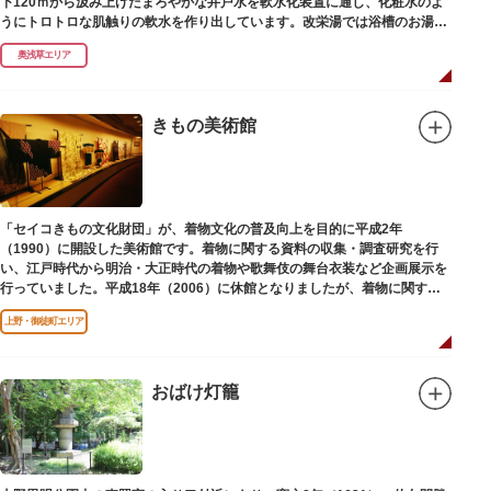
下120ｍから汲み上げたまろやかな井戸水を軟水化装置に通し、化粧水のよ
うにトロトロな肌触りの軟水を作り出しています。改栄湯では浴槽のお湯か
らカランのお湯まですべてが軟水。お風呂上がりにはお肌しっとり、髪の毛
奥浅草エリア
さらさらになれることまちがいなしです。お風呂の種類も多く、高濃度浸透
炭酸泉、シルキーバス、ジェットバス、サウナなど気分によって様々なお風
呂を楽しめます。
そしてお風呂上がりには、キンキンに冷えた生ビールやレモンサワーで乾杯
きもの美術館
するもよし、改栄湯名物こだわりの生乳ソフトクリームを食べるのもよし、
どの年代の方々も、身も心も温まる幸せな空間となっています。オリジナル
グッズの販売もありますのでお立ち寄りの際にはぜひ覗いてみてください
ね。
「セイコきもの文化財団」が、着物文化の普及向上を目的に平成2年
（1990）に開設した美術館です。着物に関する資料の収集・調査研究を行
い、江戸時代から明治・大正時代の着物や歌舞伎の舞台衣装など企画展示を
行っていました。平成18年（2006）に休館となりましたが、着物に関する
調査研究等は引き続き本財団で行っています。
上野・御徒町エリア
平成18年（2006）に休館
おばけ灯籠