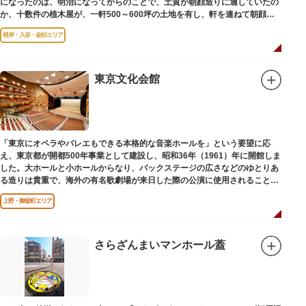
になったのは、明治になってからのことで、土質が朝顔造りに適していたの
か、十数件の植木屋が、一軒500～600坪の土地を有し、軒を連ねて朝顔造
りをはじめました。
根岸・入谷・金杉エリア
東京文化会館
「東京にオペラやバレエもできる本格的な音楽ホールを」という要望に応
え、東京都が開都500年事業として建設し、昭和36年（1961）年に開館しま
した。大ホールと小ホールからなり、バックステージの広さなどのゆとりあ
る造りは貴重で、海外の有名歌劇場が来日した際の公演に使用されることが
多いホールです。
上野・御徒町エリア
さらざんまいマンホール蓋