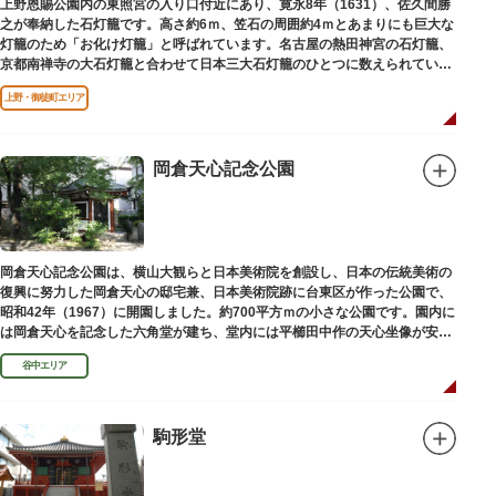
上野恩賜公園内の東照宮の入り口付近にあり、寛永8年（1631）、佐久間勝
之が奉納した石灯籠です。高さ約6ｍ、笠石の周囲約4ｍとあまりにも巨大な
灯籠のため「お化け灯籠」と呼ばれています。名古屋の熱田神宮の石灯籠、
京都南禅寺の大石灯籠と合わせて日本三大石灯籠のひとつに数えられていま
す。
上野・御徒町エリア
岡倉天心記念公園
岡倉天心記念公園は、横山大観らと日本美術院を創設し、日本の伝統美術の
復興に努力した岡倉天心の邸宅兼、日本美術院跡に台東区が作った公園で、
昭和42年（1967）に開園しました。約700平方ｍの小さな公園です。園内に
は岡倉天心を記念した六角堂が建ち、堂内には平櫛田中作の天心坐像が安置
されています。
谷中エリア
駒形堂