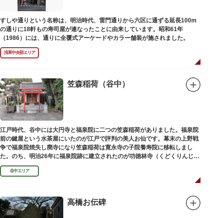
碑との関係は、明らかではありません。
なお、隅田川の対岸、木母寺（墨田区堤通）境内には梅若にちなむ梅若塚
すしや通りという名称は、明治時代、雷門通りから六区に通ずる延長100m
（都旧跡）があり、この妙亀塚と相対するものと考えられています。
の通りに18軒もの寿司屋が連なったことに由来しています。昭和61年
（1986）には、通りに全覆式アーケードやカラー舗装が施されました。
浅草中央部エリア
笠森稲荷（谷中）
江戸時代、谷中には大円寺と福泉院に二つの笠森稲荷がありました。福泉院
前の鍵屋という水茶屋にいたのが江戸で評判の美人お仙です。幕末の上野戦
争で福泉院焼失し廃寺になり笠森稲荷は寛永寺の子院養寿院に移転しまし
た。のち、明治26年に福泉院跡に建立されたのが功徳林寺（くどくりんじ）
で、明治末期には稲荷社が祀られました。
谷中エリア
高橋お伝碑