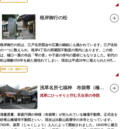
根岸御行の松
根岸御行の松は、江戸名所図会や広重の錦絵にも描かれています。江戸名松
の一つに数えられ、根岸4丁目の西蔵院不動堂の境内にあります。この松
は、樋口一葉の作品「琴の音」や子規の俳句の題材にもなりました。初代の
松は樹齢350年を経た後枯れてしまい、現在は平成30年に植えられた4代目
の松になります。
根岸・入谷・金杉エリア
浅草名所七福神 布袋尊（橋場不動尊）
浅草にひっそりと佇む天台宗の寺院
清廉度量、家庭円満の神様（布袋尊）が祀られている橋場不動尊。正式名を
砂尾山橋場寺不動院といい、現在は比叡山延暦寺の末寺となっています。
760年、寂昇（じゃくしょう）上人によって開創されました。1845年に建立