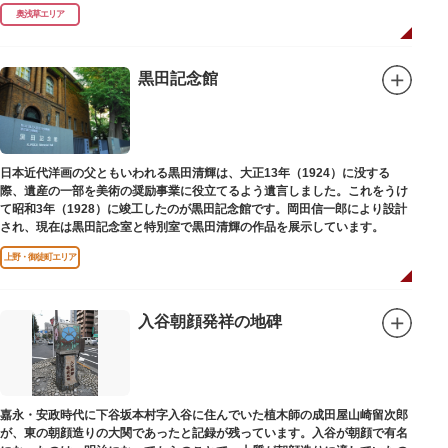
奥浅草エリア
黒田記念館
日本近代洋画の父ともいわれる黒田清輝は、大正13年（1924）に没する
際、遺産の一部を美術の奨励事業に役立てるよう遺言しました。これをうけ
て昭和3年（1928）に竣工したのが黒田記念館です。岡田信一郎により設計
され、現在は黒田記念室と特別室で黒田清輝の作品を展示しています。
上野・御徒町エリア
入谷朝顔発祥の地碑
嘉永・安政時代に下谷坂本村字入谷に住んでいた植木師の成田屋山崎留次郎
が、東の朝顔造りの大関であったと記録が残っています。入谷が朝顔で有名