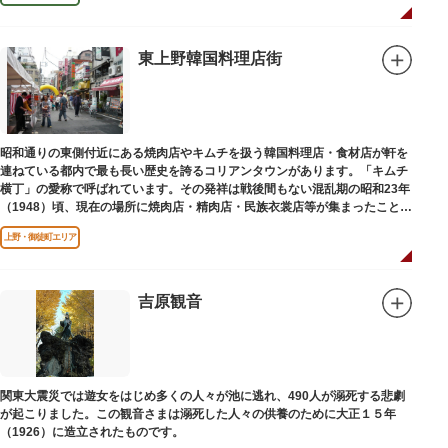
東上野韓国料理店街
昭和通りの東側付近にある焼肉店やキムチを扱う韓国料理店・食材店が軒を
連ねている都内で最も長い歴史を誇るコリアンタウンがあります。「キムチ
横丁」の愛称で呼ばれています。その発祥は戦後間もない混乱期の昭和23年
（1948）頃、現在の場所に焼肉店・精肉店・民族衣裳店等が集まったことに
端を発しています。
上野・御徒町エリア
吉原観音
関東大震災では遊女をはじめ多くの人々が池に逃れ、490人が溺死する悲劇
が起こりました。この観音さまは溺死した人々の供養のために大正１５年
（1926）に造立されたものです。