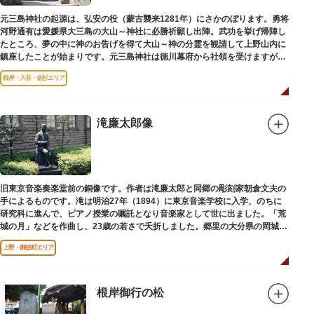
元三島神社の起源は、弘安の役（蒙古襲来1281年）にさかのぼります。勇将
河野通有は愛媛県大三島の大山～神社に必勝祈願し出陣。武功を挙げ帰陣し
たところ、夢の中に神のお告げを得て大山～神の分霊を観請して上野山内に
鎮座したことが始まりです。元三島神社は徳川幕府から社領を受けますが、
御用地となったために上野から浅草へ移転し、現在の地に至ります。
根岸・入谷・金杉エリア
滝廉太郎像
旧東京音楽奏楽堂前の銅像です。作者は滝廉太郎と同郷の彫刻家朝倉文夫の
手によるものです。滝は明治27年（1894）に東京音楽学校に入学、のちに
研究科に進んで、ピアノ授業の嘱託となり音楽家として世に出ました。「荒
城の月」などを作曲し、23歳の若さで夭折しました。郷里の大分県の岡城趾
にも同じ像が置かれています。
上野・御徒町エリア
根岸御行の松