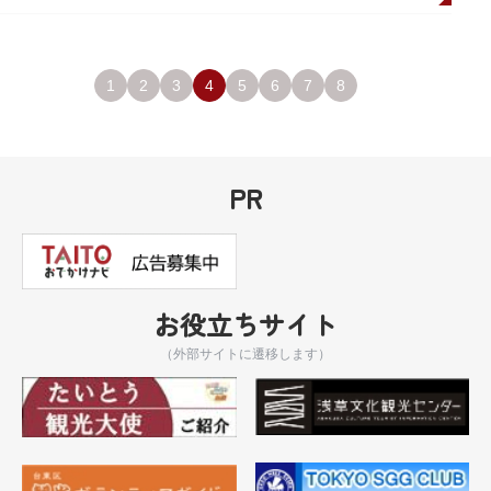
1
2
3
4
5
6
7
8
PR
お役立ちサイト
（外部サイトに遷移します）