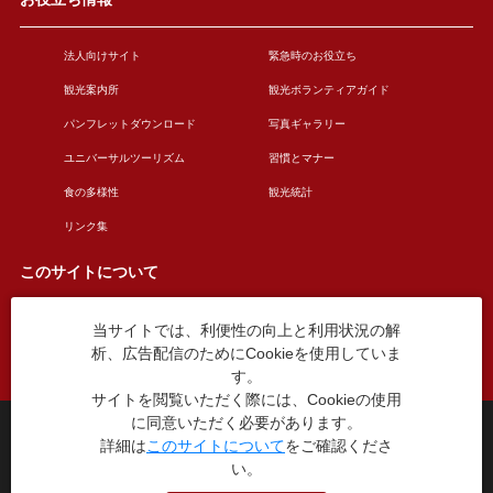
法人向けサイト
緊急時のお役立ち
観光案内所
観光ボランティアガイド
パンフレットダウンロード
写真ギャラリー
ユニバーサルツーリズム
習慣とマナー
食の多様性
観光統計
リンク集
このサイトについて
当サイトでは、利便性の向上と利用状況の解
このサイトについて
広告掲載について
析、広告配信のためにCookieを使用していま
お問い合わせ
す。
サイトを閲覧いただく際には、Cookieの使用
に同意いただく必要があります。
台東区役所観光課
詳細は
このサイトについて
をご確認くださ
〒110-8615 東京都台東区東上野4丁目5番6号
い。
TEL：03-5246-1151
（平日8:30〜17:15 土日祝休み）