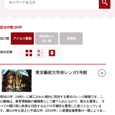
該当件数320件
現在地から
並び順
アクセス数順
更新順
近い順
表示切替
東京藝術大学赤レンガ1号館
明治13年（1880）に竣工された都内に現存する最古のレンガ建築です。こ
の建物は、教育博物館の書籍庫として建てられたもので、耐火を重視し、す
べての開口部に鉄扉を付設するなどの不燃性を重視した造りとなっていま
す。築124年を迎えた平成22年（2010年）に耐震改修事業の一環により全面