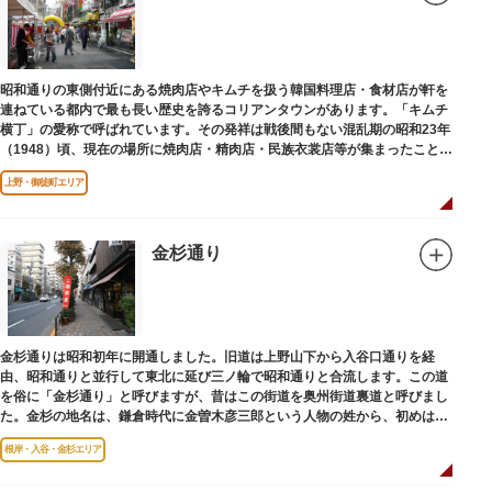
昭和通りの東側付近にある焼肉店やキムチを扱う韓国料理店・食材店が軒を
連ねている都内で最も長い歴史を誇るコリアンタウンがあります。「キムチ
横丁」の愛称で呼ばれています。その発祥は戦後間もない混乱期の昭和23年
（1948）頃、現在の場所に焼肉店・精肉店・民族衣裳店等が集まったことに
端を発しています。
上野・御徒町エリア
金杉通り
金杉通りは昭和初年に開通しました。旧道は上野山下から入谷口通りを経
由、昭和通りと並行して東北に延び三ノ輪で昭和通りと合流します。この道
を俗に「金杉通り」と呼びますが、昔はこの街道を奥州街道裏道と呼びまし
た。金杉の地名は、鎌倉時代に金曽木彦三郎という人物の姓から、初めは金
曽木、それが金杉に変わったものとされています。
根岸・入谷・金杉エリア