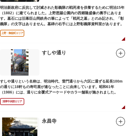
明治新政府に反抗して討滅された彰義隊の戦死者を供養するために明治15年
（1882）に建てられました。上野恩賜公園内の西郷隆盛像の裏手にありま
す。墓石には旧幕臣山岡鉄舟の筆によって「戦死之墓」とのみ記され、「彰
義隊」の文字はありません。墓碑の右手には上野彰義隊資料室があります。
上野・御徒町エリア
すしや通り
すしや通りという名称は、明治時代、雷門通りから六区に通ずる延長100m
の通りに18軒もの寿司屋が連なったことに由来しています。昭和61年
（1986）には、通りに全覆式アーケードやカラー舗装が施されました。
浅草中央部エリア
永昌寺