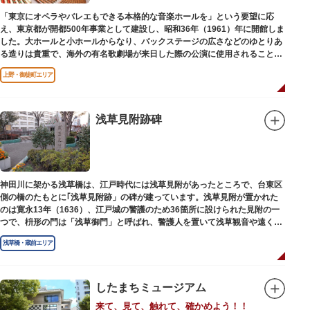
「東京にオペラやバレエもできる本格的な音楽ホールを」という要望に応
え、東京都が開都500年事業として建設し、昭和36年（1961）年に開館しま
した。大ホールと小ホールからなり、バックステージの広さなどのゆとりあ
る造りは貴重で、海外の有名歌劇場が来日した際の公演に使用されることが
多いホールです。
上野・御徒町エリア
浅草見附跡碑
神田川に架かる浅草橋は、江戸時代には浅草見附があったところで、台東区
側の橋のたもとに｢浅草見附跡」の碑が建っています。浅草見附が置かれた
のは寛永13年（1636）、江戸城の警護のため36箇所に設けられた見附の一
つで、枡形の門は「浅草御門」と呼ばれ、警護人を置いて浅草観音や遠くは
奥州へ往来する人々を取り締まりました。
浅草橋・蔵前エリア
したまちミュージアム
来て、見て、触れて、確かめよう！！