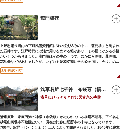
龍門橋碑
上野恩賜公園内の下町風俗資料館に近い植え込みの中に「龍門橋」と刻まれ
た石碑です。江戸時代には池の周りをめぐる堀があり、その堀にかかる小橋
がいくつかありました。龍門橋はその中の一つで、ほかに月見橋、蓮見橋、
花見橋などがありましたが、いずれも昭和初期にその姿を消し、今はこの石
碑にその名残がわずかに残るだけです。
上野・御徒町エリア
浅草名所七福神 布袋尊（橋場不動尊）
浅草にひっそりと佇む天台宗の寺院
清廉度量、家庭円満の神様（布袋尊）が祀られている橋場不動尊。正式名を
砂尾山橋場寺不動院といい、現在は比叡山延暦寺の末寺となっています。
760年、寂昇（じゃくしょう）上人によって開創されました。1845年に建立