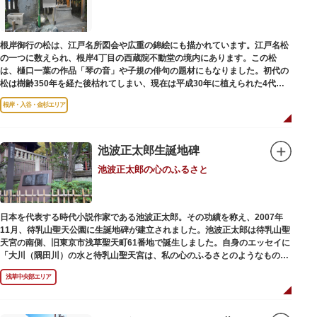
根岸御行の松は、江戸名所図会や広重の錦絵にも描かれています。江戸名松
の一つに数えられ、根岸4丁目の西蔵院不動堂の境内にあります。この松
は、樋口一葉の作品「琴の音」や子規の俳句の題材にもなりました。初代の
松は樹齢350年を経た後枯れてしまい、現在は平成30年に植えられた4代目
の松になります。
根岸・入谷・金杉エリア
池波正太郎生誕地碑
池波正太郎の心のふるさと
日本を代表する時代小説作家である池波正太郎。その功績を称え、2007年
11月、待乳山聖天公園に生誕地碑が建立されました。池波正太郎は待乳山聖
天宮の南側、旧東京市浅草聖天町61番地で誕生しました。自身のエッセイに
「大川（隅田川）の水と待乳山聖天宮は、私の心のふるさとのようなもの
だ」（『東京の情景「大川と待乳山聖天宮」』より）と記しており、小説の
浅草中央部エリア
舞台にも待乳山や近くの今戸、橋場などをたびたび登場させています。