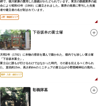
碑で、徳川家康の愛用した眼鏡がかたどられています。東京の眼鏡業界の組
合により昭和43年（1968）に建立されました。業界の発展に寄与した先覚
者や建立者の名が刻まれています。
上野・御徒町エリア
下谷坂本の富士塚
天明2年（1782）に本物の溶岩を運んで築かれた、都内でも珍しい富士塚
「下谷坂本富士」。
富士山に誰もが行けるわけではなかった時代、その姿を伝えるべく作られ
た、直径約15m、高さ約6mのミニチュアの富士山が小野照崎神社の境内に
あります。
根岸・入谷・金杉エリア
一合目から順に十合目まで記されており、南無妙法と書かれた石碑や修験道
の開祖である役小角の像も残る等、神仏習合の名残が見て取れます。
先人の山守りの知恵によって今も当時の荘厳な姿を残していて、国の重要有
形民俗文化財に指定されています。
彰義隊墓
富士山に合わせて、お山開きが行われ、6月30日と1日には富士塚に登ること
ができます。
【Twitter】https://twitter.com/onoterupr