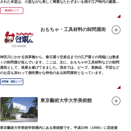
された本堂は、小堂ながら美しく簡素なたたずまいを残す江戸時代の建築様
式です。明治の大火、関東大震災、第二次大戦の戦災でも周辺を災禍から守
奥浅草エリア
ったことから「火伏せの不動尊」とも呼ばれています。
本堂の右前には、樹齢約700年の大銀杏が見事な枝葉を伸ばしています。そ
の昔、すぐ近くを流れる隅田川を往来して参拝する人の目印となったのがこ
おもちゃ・工具材料の卸問屋街
の銀杏で、今なおそのパワーを授かりに来る人も多いそうです。
また、江戸時代から伝わる布袋尊像が祀られています。その姿は肩に袋がな
くお腹が袋代わりの形をしている珍しいもので、古くから庶民に尊信されて
います。（御開帳期間 1月1日～7日）
神田川にかかる浅草橋から、春日通り交差点までの江戸通りの両端には数多
くの卸問屋が並んでいます。ここは、主に、おもちゃや工具材料などの卸問
屋街として、発展を遂げてきました。現在では、ビーズ、装飾品、手芸など
のお店も加わって個性豊かな特色のある卸問屋街となっています。
浅草橋・蔵前エリア
東京藝術大学大学美術館
東京藝術大学美術学部構内にある美術館です。平成10年（1998）に芸術資