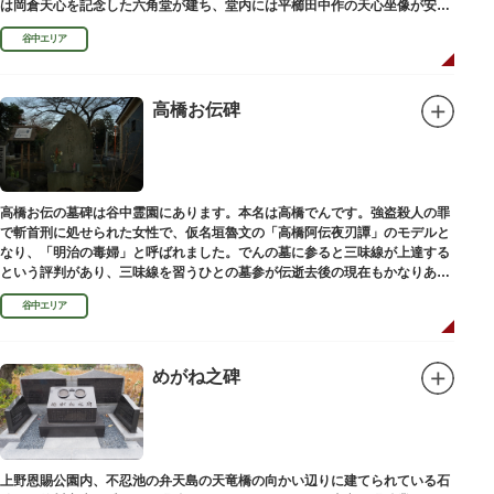
は岡倉天心を記念した六角堂が建ち、堂内には平櫛田中作の天心坐像が安置
されています。
谷中エリア
高橋お伝碑
高橋お伝の墓碑は谷中霊園にあります。本名は高橋でんです。強盗殺人の罪
で斬首刑に処せられた女性で、仮名垣魯文の「高橋阿伝夜刃譚」のモデルと
なり、「明治の毒婦」と呼ばれました。でんの墓に参ると三味線が上達する
という評判があり、三味線を習うひとの墓参が伝逝去後の現在もかなりある
といわれています。
谷中エリア
めがね之碑
上野恩賜公園内、不忍池の弁天島の天竜橋の向かい辺りに建てられている石