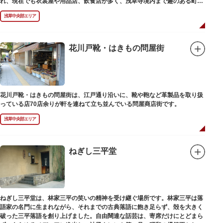
れ、現在でも衣裳屋や用品店、飲食店が多く、浅草寺境内まで趣のある町並
みが続いています。
浅草中央部エリア
花川戸靴・はきもの問屋街
花川戸靴・はきもの問屋街は、江戸通り沿いに、靴や鞄など革製品を取り扱
っている店70店余りが軒を連ねて立ち並んでいる問屋商店街です。
浅草中央部エリア
ねぎし三平堂
ねぎし三平堂は、林家三平の笑いの精神を受け継ぐ場所です。林家三平は落
語家の名門に生まれながら、それまでの古典落語に飽き足らず、殻を大きく
破った三平落語を創り上げました。自由闊達な話芸は、寄席だけにとどまら