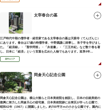
太宰春台の墓
江戸時代中期の儒学者・経世家である太宰春台の墓は天眼寺（てんげんじ）
にあります。春台は17歳の時儒学者、中野撝謙に師事し、朱子学を学びまし
た。「経済録」・「聖学問答」・「弁道書」・「三王外紀」など数十巻を著
し、日本に「経済」という言葉を広めた人物でもあります。延享4年
（1747）に没しました。
谷中エリア
岡倉天心記念公園
岡倉天心記念公園は、横山大観らと日本美術院を創設し、日本の伝統美術の
復興に努力した岡倉天心の邸宅兼、日本美術院跡に台東区が作った公園で、
昭和42年（1967）に開園しました。約700平方ｍの小さな公園です。園内に