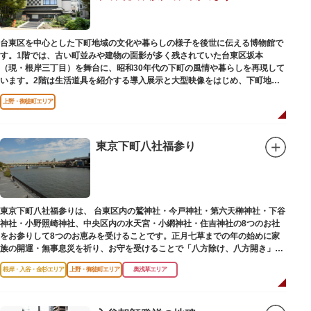
台東区を中心とした下町地域の文化や暮らしの様子を後世に伝える博物館で
す。1階では、古い町並みや建物の面影が多く残されていた台東区坂本
（現・根岸三丁目）を舞台に、昭和30年代の下町の風情や暮らしを再現して
います。2階は生活道具を紹介する導入展示と大型映像をはじめ、下町地域
の歴史や出来事をたどることのできる資料を展示しています。また3階には
上野・御徒町エリア
企画展示室と、道具や玩具を体験し、調べることができるしたまち情報コー
ナーがあります。
東京下町八社福参り
東京下町八社福参りは、 台東区内の鷲神社・今戸神社・第六天榊神社・下谷
神社・小野照崎神社、中央区内の水天宮・小網神社・住吉神社の8つのお社
をお参りして8つのお恵みを受けることです。正月七草までの年の始めに家
族の開運・無事息災を祈り、お守を受けることで「八方除け、八方開き」に
も通じます。
根岸・入谷・金杉エリア
上野・御徒町エリア
奥浅草エリア