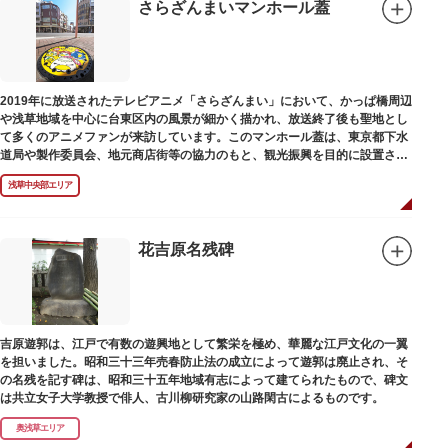
さらざんまいマンホール蓋
2019年に放送されたテレビアニメ「さらざんまい」において、かっぱ橋周辺
や浅草地域を中心に台東区内の風景が細かく描かれ、放送終了後も聖地とし
て多くのアニメファンが来訪しています。このマンホール蓋は、東京都下水
道局や製作委員会、地元商店街等の協力のもと、観光振興を目的に設置され
ました。
浅草中央部エリア
描かれているのは、主人公である矢逆一稀、久慈悠、陣内燕太の3人が、か
っぱ橋に封印されていた謎のカッパ型生命体“ケッピ”によって河童の姿に変
身させられた姿です。
花吉原名残碑
設置年月日：令和3年4月13日
吉原遊郭は、江戸で有数の遊興地として繁栄を極め、華麗な江戸文化の一翼
を担いました。昭和三十三年売春防止法の成立によって遊郭は廃止され、そ
の名残を記す碑は、昭和三十五年地域有志によって建てられたもので、碑文
は共立女子大学教授で俳人、古川柳研究家の山路閑古によるものです。
奥浅草エリア