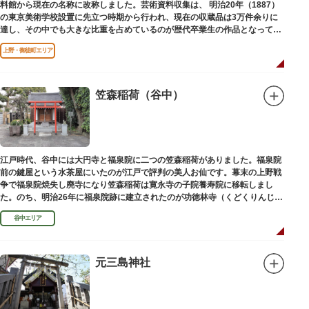
料館から現在の名称に改称しました。芸術資料収集は、 明治20年（1887）
の東京美術学校設置に先立つ時期から行われ、現在の収蔵品は3万件余りに
達し、その中でも大きな比重を占めているのが歴代卒業生の作品となってい
ます。
上野・御徒町エリア
笠森稲荷（谷中）
江戸時代、谷中には大円寺と福泉院に二つの笠森稲荷がありました。福泉院
前の鍵屋という水茶屋にいたのが江戸で評判の美人お仙です。幕末の上野戦
争で福泉院焼失し廃寺になり笠森稲荷は寛永寺の子院養寿院に移転しまし
た。のち、明治26年に福泉院跡に建立されたのが功徳林寺（くどくりんじ）
で、明治末期には稲荷社が祀られました。
谷中エリア
元三島神社