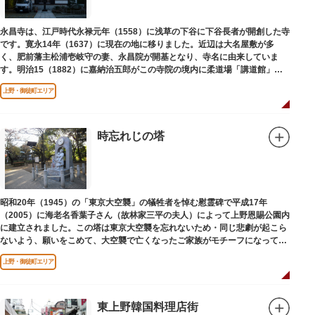
永昌寺は、江戸時代永禄元年（1558）に浅草の下谷に下谷長者が開創した寺
です。寛永14年（1637）に現在の地に移りました。近辺は大名屋敷が多
く、肥前藩主松浦壱岐守の妻、永昌院が開基となり、寺名に由来していま
す。明治15（1882）に嘉納治五郎がこの寺院の境内に柔道場「講道館」を
設立しました。
上野・御徒町エリア
時忘れじの塔
昭和20年（1945）の「東京大空襲」の犠牲者を悼む慰霊碑で平成17年
（2005）に海老名香葉子さん（故林家三平の夫人）によって上野恩賜公園内
に建立されました。この塔は東京大空襲を忘れないため・同じ悲劇が起こら
ないよう、願いをこめて、大空襲で亡くなったご家族がモチーフになってい
る平和祈念母子像・時計塔です。
上野・御徒町エリア
東上野韓国料理店街