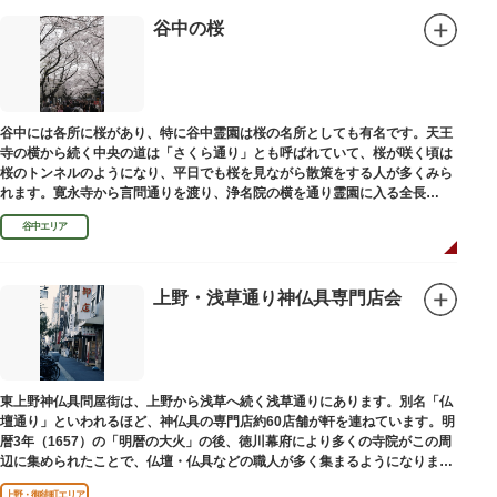
谷中の桜
谷中には各所に桜があり、特に谷中霊園は桜の名所としても有名です。天王
寺の横から続く中央の道は「さくら通り」とも呼ばれていて、桜が咲く頃は
桜のトンネルのようになり、平日でも桜を見ながら散策をする人が多くみら
れます。寛永寺から言問通りを渡り、浄名院の横を通り霊園に入る全長
100mの桜並木や、霊園内に点在する大木なども見事です。
谷中エリア
上野・浅草通り神仏具専門店会
東上野神仏具問屋街は、上野から浅草へ続く浅草通りにあります。別名「仏
壇通り」といわれるほど、神仏具の専門店約60店舗が軒を連ねています。明
暦3年（1657）の「明暦の大火」の後、徳川幕府により多くの寺院がこの周
辺に集められたことで、仏壇・仏具などの職人が多く集まるようになりまし
た。
上野・御徒町エリア