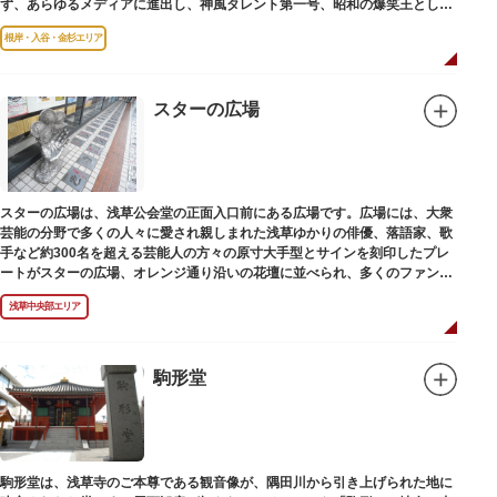
ず、あらゆるメディアに進出し、神風タレント第一号、昭和の爆笑王とし
て、いつまでも日本人の心に残っています。
根岸・入谷・金杉エリア
スターの広場
スターの広場は、浅草公会堂の正面入口前にある広場です。広場には、大衆
芸能の分野で多くの人々に愛され親しまれた浅草ゆかりの俳優、落語家、歌
手など約300名を超える芸能人の方々の原寸大手型とサインを刻印したプレ
ートがスターの広場、オレンジ通り沿いの花壇に並べられ、多くのファンに
親しまれています。
浅草中央部エリア
駒形堂
駒形堂は、浅草寺のご本尊である観音像が、隅田川から引き上げられた地に