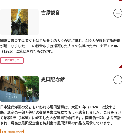
らわれ、都から奥州へつれて行かれる途中、重い病にかかりこの地に捨てら
れ世を去りました。我が子を探し求めてはるばるこの地まで来た母親は、隅
田川岸で里人から梅若の死を知らされ、髪をおろして妙亀尼と称し庵を結ん
吉原観音
だ、という説話です。謡曲『隅田川』はこの伝説をもとにしています。
塚の上には板碑が祀られています。この板碑には「弘安十一年戊子五月二十
二日孝子敬白」と刻まれており、区内でも古いものです。しかし妙亀塚と板
碑との関係は、明らかではありません。
なお、隅田川の対岸、木母寺（墨田区堤通）境内には梅若にちなむ梅若塚
関東大震災では遊女をはじめ多くの人々が池に逃れ、490人が溺死する悲劇
（都旧跡）があり、この妙亀塚と相対するものと考えられています。
が起こりました。この観音さまは溺死した人々の供養のために大正１５年
（1926）に造立されたものです。
奥浅草エリア
黒田記念館
日本近代洋画の父ともいわれる黒田清輝は、大正13年（1924）に没する
際、遺産の一部を美術の奨励事業に役立てるよう遺言しました。これをうけ
て昭和3年（1928）に竣工したのが黒田記念館です。岡田信一郎により設計
され、現在は黒田記念室と特別室で黒田清輝の作品を展示しています。
上野・御徒町エリア