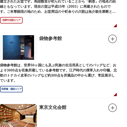
建立されたお堂です。馬頭観音が祀られていることから「駒形」の地名の由
緒ともなっています。現在の堂は平成15年（2003）に再建されたもので
す。ご本尊顕現の地のため、お堂周辺の十町余りの川筋は魚介殺生禁断とな
り、戒殺碑が建立されました。
浅草中央部エリア
袋物参考館
袋物参考館は、世界50ヶ国にも及ぶ民族の生活用具としてのバッグなど、お
よそ3000点を収集所蔵している参考館です。江戸時代の煙草入れや印籠、北
欧のトナカイ皮革のバッグなど約300点を所蔵品の中から選び、常設展示し
ています。
浅草橋・蔵前エリア
東京文化会館