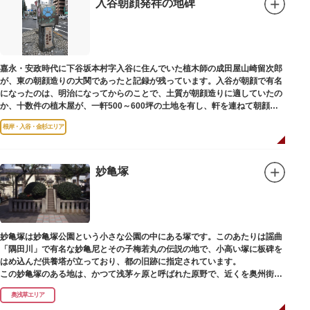
入谷朝顔発祥の地碑
嘉永・安政時代に下谷坂本村字入谷に住んでいた植木師の成田屋山崎留次郎
が、東の朝顔造りの大関であったと記録が残っています。入谷が朝顔で有名
になったのは、明治になってからのことで、土質が朝顔造りに適していたの
か、十数件の植木屋が、一軒500～600坪の土地を有し、軒を連ねて朝顔造
りをはじめました。
根岸・入谷・金杉エリア
妙亀塚
妙亀塚は妙亀塚公園という小さな公園の中にある塚です。このあたりは謡曲
「隅田川」で有名な妙亀尼とその子梅若丸の伝説の地で、小高い塚に板碑を
はめ込んだ供養塔が立っており、都の旧跡に指定されています。
この妙亀塚のある地は、かつて浅茅ヶ原と呼ばれた原野で、近くを奥州街道
が通じていました。妙亀塚は「梅若伝説」にちなんだ名称です。「梅若伝
奥浅草エリア
説」とは平安時代、吉田少将惟房の子・梅若が、信夫藤太という人買いにさ