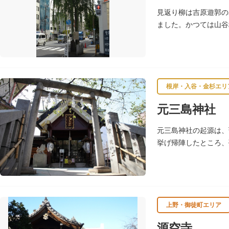
見返り柳は吉原遊郭の
ました。かつては山谷
根岸・入谷・金杉エリ
元三島神社
元三島神社の起源は、
挙げ帰陣したところ、
ら社領を受けますが、
上野・御徒町エリア
源空寺