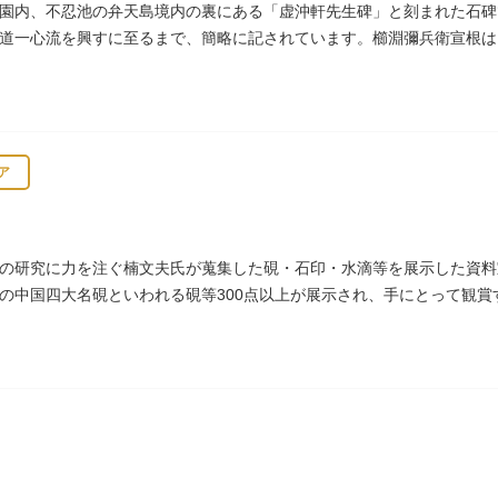
園内、不忍池の弁天島境内の裏にある「虚沖軒先生碑」と刻まれた石碑
道一心流を興すに至るまで、簡略に記されています。櫛淵彌兵衛宣根は
役として仕えました。
ア
の研究に力を注ぐ楠文夫氏が蒐集した硯・石印・水滴等を展示した資料
の中国四大名硯といわれる硯等300点以上が展示され、手にとって観賞