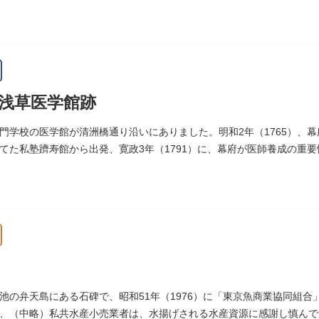
1978）に建てられました。
浅草医学館跡
門学校の医学館が清洲橋通り沿いにありました。明和2年（1765）、
てた私塾躋寿館から出発、寛政3年（1791）に、幕府が医師養成の重
（1806）、大火に遭い焼失しましたが、同年に旧向柳原一丁目に移転
トル、代々多紀家がその監督に当たり、天保14年（1843）には寄宿舎
など、江戸時代後期から明治維新に至る日本の医学振興に貢献しまし
旧躋寿館跡 浅草医学館跡」に関する案内板や説明版等は設置されてお
池の弁天島にある石碑で、昭和51年（1976）に「東京魚商業協同組
、（中略）私共水産小売業者は、水揚げされる水産資源に感謝し慎んで