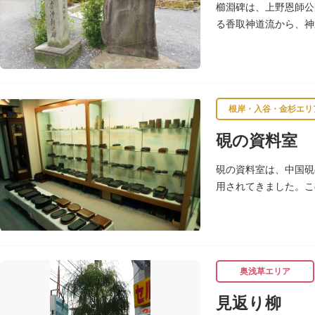
櫛淵碑は、上野恩師公
る香取神道流から、神
て徳川将軍直々の護衛
根岸・入谷・金杉エリ
硯の資料室
硯の資料室は、中国硯
用されてきました。こ
奥浅草エリア
見返り柳