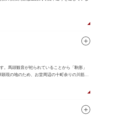
す。馬頭観音が祀られていることから「駒形」
本尊顕現の地のため、お堂周辺の十町余りの川筋は