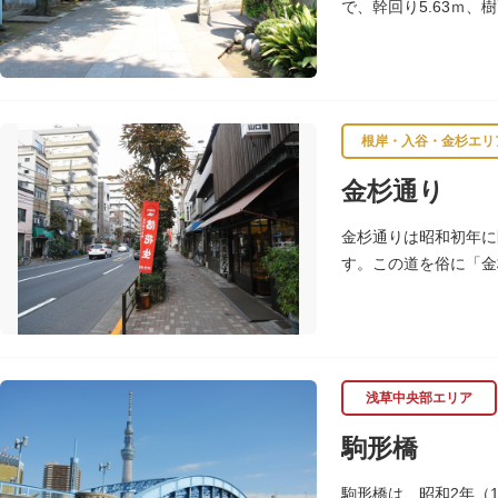
で、幹回り5.63ｍ、
方と見学します。
根岸・入谷・金杉エリ
金杉通り
金杉通りは昭和初年に
す。この道を俗に「金
物の姓から、初めは金
浅草中央部エリア
駒形橋
駒形橋は、昭和2年（