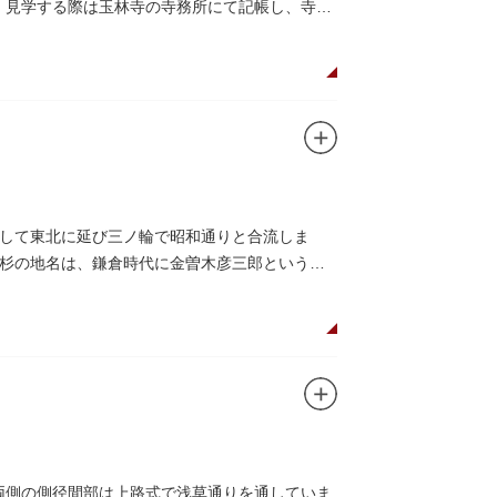
ます。見学する際は玉林寺の寺務所にて記帳し、寺の
して東北に延び三ノ輪で昭和通りと合流しま
杉の地名は、鎌倉時代に金曽木彦三郎という人
、両側の側径間部は上路式で浅草通りを通していま