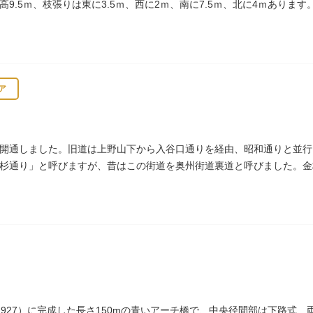
樹高9.5ｍ、枝張りは東に3.5ｍ、西に2ｍ、南に7.5ｍ、北に4ｍあり
ア
開通しました。旧道は上野山下から入谷口通りを経由、昭和通りと並行
杉通り」と呼びますが、昔はこの街道を奥州街道裏道と呼びました。金
曽木、それが金杉に変わったものとされています。
1927）に完成した長さ150mの青いアーチ橋で、中央径間部は下路式