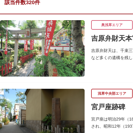
該当件数320件
奥浅草エリア
吉原弁財天本
吉原弁財天は、千束三
など多くの遺構を残し
浅草中央部エリア
宮戸座跡碑
宮戸座は明治29年（
され、昭和12年（1