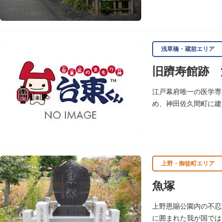
座跡之碑は昭和53年（
浅草橋・蔵前エリア
旧躋寿館跡 
江戸幕府唯一の医学専
め、神田佐久間町に建
大しました。文化3年
敷地は約7千平方メー
し、子弟育成をはかる
※現在、この場所に「
上野・御徒町エリア
魚塚
上野恩賜公園内の不忍
に囲まれた我が国では