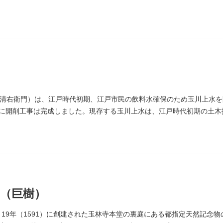
」とあります。
清右衛門）は、江戸時代初期、江戸市民の飲料水確保のため玉川上水を
4）に開削工事は完成しました。現存する玉川上水は、江戸時代初期の土
）にあります。
（巨樹）
 19年（1591）に創建された玉林寺本堂の裏庭にある都指定天然記念