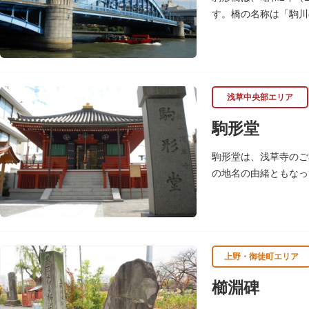
す。橋の名称は「駒川
浅草中央部エリア
駒形堂
駒形堂は、浅草寺のご
の地名の由緒ともなっ
魚介殺生禁断となり、
上野・御徒町エリア
櫛淵碑