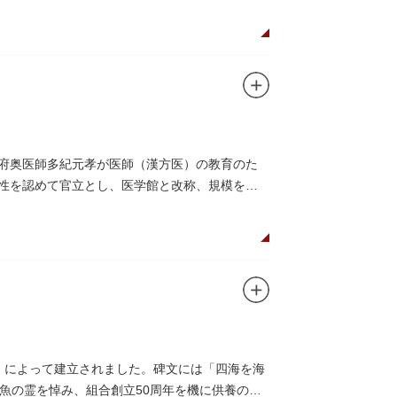
幕府奥医師多紀元孝が医師（漢方医）の教育のた
要性を認めて官立とし、医学館と改称、規模を拡
、再建されました。
を設けて全寮制とし、広く一般からも入学を許可
た。
りません。
合」によって建立されました。碑文には「四海を海
魚の霊を悼み、組合創立50周年を機に供養のた