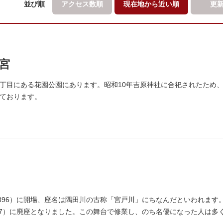
並び順
アクセス数順
現在地から
近い順
更
宮
丁目にある花園公園にあります。昭和10年吉原神社に合祀されたため
ております。
1896）に開場、座名は隅田川の古称「宮戸川」にちなんだといわれます。
937）に廃座となりました。この舞台で修業し、のち名優になった人は