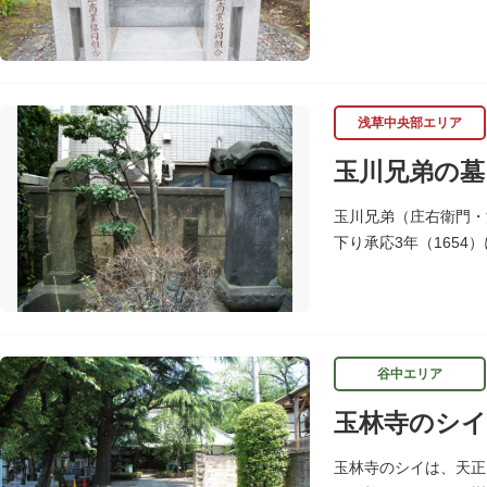
めこの塚を建立します
浅草中央部エリア
玉川兄弟の墓
玉川兄弟（庄右衛門・
下り承応3年（165
聖徳寺（しょうとくじ
谷中エリア
玉林寺のシイ
玉林寺のシイは、天正