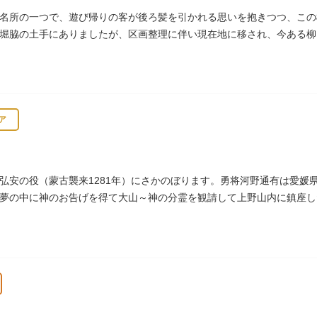
名所の一つで、遊び帰りの客が後ろ髪を引かれる思いを抱きつつ、この
堀脇の土手にありましたが、区画整理に伴い現在地に移され、今ある柳
ア
弘安の役（蒙古襲来1281年）にさかのぼります。勇将河野通有は愛媛
夢の中に神のお告げを得て大山～神の分霊を観請して上野山内に鎮座し
御用地となったために上野から浅草へ移転し、現在の地に至ります。