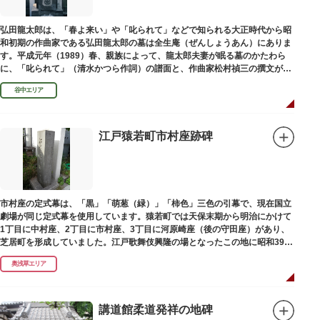
弘田龍太郎は、「春よ来い」や「叱られて」などで知られる大正時代から昭
和初期の作曲家である弘田龍太郎の墓は全生庵（ぜんしょうあん）にありま
す。平成元年（1989）春、親族によって、龍太郎夫妻が眠る墓のかたわら
に、「叱られて」（清水かつら作詞）の譜面と、作曲家松村禎三の撰文が浮
き彫りされる碑が建立されました。
谷中エリア
江戸猿若町市村座跡碑
市村座の定式幕は、「黒」「萌葱（緑）」「柿色」三色の引幕で、現在国立
劇場が同じ定式幕を使用しています。猿若町では天保末期から明治にかけて
1丁目に中村座、2丁目に市村座、3丁目に河原崎座（後の守田座）があり、
芝居町を形成していました。江戸歌舞伎興隆の場となったこの地に昭和39年
（1964）に跡碑が建てられました。
奥浅草エリア
講道館柔道発祥の地碑