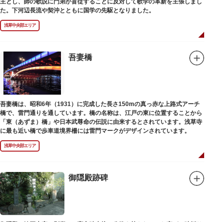
主とし、師の歌説に門弟が盲従することに反対して歌学の革新を主張しまし
た。下河辺長流や契沖とともに国学の先駆となりました。
浅草中央部エリア
吾妻橋
吾妻橋は、昭和6年（1931）に完成した長さ150mの真っ赤な上路式アーチ
橋で、雷門通りを通しています。橋の名称は、江戸の東に位置することから
「東（あずま）橋」や日本武尊命の伝説に由来するとされています。浅草寺
に最も近い橋で歩車道境界柵には雷門マークがデザインされています。
浅草中央部エリア
御隠殿跡碑