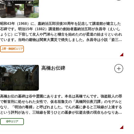
昭和43年（1968）に、嘉納治五郎没後30周年を記念して講道館が建立した
石碑です。明治15年（1882）講道館の創始者嘉納治五郎が永昌寺（えいし
ょうじ）に下宿して友人や門弟らと稽古を始めたのが柔道の始まりといわれ
ています。当時の建物は関東大震災で焼失しました。永昌寺は小説「姿三四
郎」に登場する隆昌寺のモデルでもあります。
上野・御徒町エリア
高橋お伝碑
高橋お伝の墓碑は谷中霊園にあります。本名は高橋でんです。強盗殺人の罪
で斬首刑に処せられた女性で、仮名垣魯文の「高橋阿伝夜刃譚」のモデルと
なり、「明治の毒婦」と呼ばれました。でんの墓に参ると三味線が上達する
という評判があり、三味線を習うひとの墓参が伝逝去後の現在もかなりある
といわれています。
谷中エリア