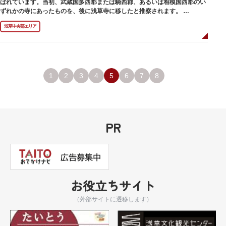
ばれています。当初、武蔵国多西郡または騎西郡、あるいは相模国西郡のい
ずれかの寺にあったものを、後に浅草寺に移したと推察されます。
現在は、五重塔北側の絵馬堂内に保管されています。絵馬堂は通常非公開と
浅草中央部エリア
なっていますが、不定期で行われる「伝法院庭園拝観と絵馬展」が開催され
る際は、展示されている至徳の古鐘を見ることができます。
1
2
3
4
5
6
7
8
PR
お役立ちサイト
（外部サイトに遷移します）