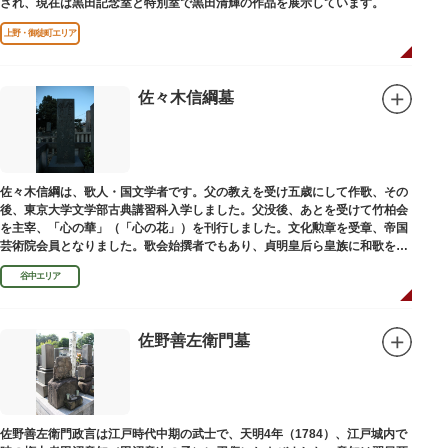
され、現在は黒田記念室と特別室で黒田清輝の作品を展示しています。
上野・御徒町エリア
佐々木信綱墓
佐々木信綱は、歌人・国文学者です。父の教えを受け五歳にして作歌、その
後、東京大学文学部古典講習科入学しました。父没後、あとを受けて竹柏会
を主宰、「心の華」（「心の花」）を刊行しました。文化勲章を受章、帝国
芸術院会員となりました。歌会始撰者でもあり、貞明皇后ら皇族に和歌を指
導しました。そのお墓は谷中霊園にあります。
谷中エリア
佐野善左衛門墓
佐野善左衛門政言は江戸時代中期の武士で、天明4年（1784）、江戸城内で