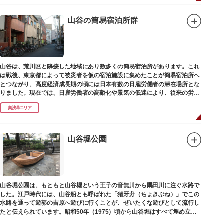
山谷の簡易宿泊所群
山谷は、荒川区と隣接した地域にあり数多くの簡易宿泊所があります。これ
は戦後、東京都によって被災者を仮の宿泊施設に集めたことが簡易宿泊所へ
とつながり、高度経済成長期の頃には日本有数の日雇労働者の滞在場所とな
りました。現在では、日雇労働者の高齢化や景気の低迷により、従来の労働
者に代わって、外国人の利用が増えています。
奥浅草エリア
山谷堀公園
山谷堀公園は、もともと山谷堀という王子の音無川から隅田川に注ぐ水路で
した。江戸時代には、山谷船とも呼ばれた「猪牙舟（ちょきぶね）」でこの
水路を通って遊郭の吉原へ遊びに行くことが、ぜいたくな遊びとして流行し
たと伝えられています。昭和50年（1975）頃から山谷堀はすべて埋め立て