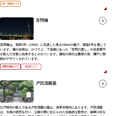
寺の号を円誉に与えました。
上野・御徒町エリア
言問橋
言問橋は、昭和3年（1928）に完成した長さ240mの橋で、国道6号を通して
います。橋の名称は、かつて上・下流側にあった「言問の渡し」や在原業平
が詠んだ古歌に由来するとされています。橋柱の街灯は瓢箪の形、欄干に朝
顔がデザインされています。
浅草中央部エリア
奥浅草エリア
戸田茂睡墓
江戸時代の歌人である戸田茂睡の墓は、浅草寺境内にあります。戸田茂睡
は、古典の研究を行い、公家の間に伝えられた伝統的な歌学が、秘事口伝を