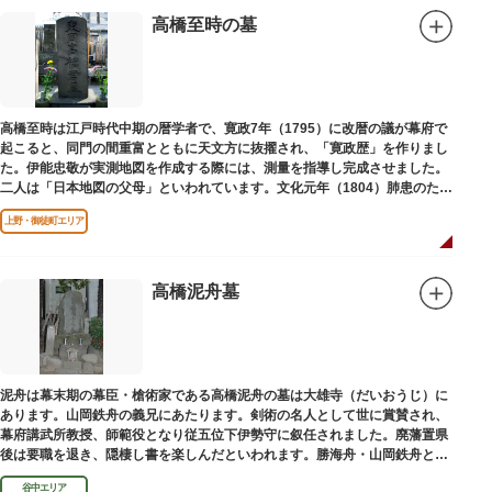
高橋至時の墓
高橋至時は江戸時代中期の暦学者で、寛政7年（1795）に改暦の議が幕府で
起こると、同門の間重富とともに天文方に抜擢され、「寛政歴」を作りまし
た。伊能忠敬が実測地図を作成する際には、測量を指導し完成させました。
二人は「日本地図の父母」といわれています。文化元年（1804）肺患のため
没しました。お墓は源空寺（げんくうじ）にあります。
上野・御徒町エリア
高橋泥舟墓
泥舟は幕末期の幕臣・槍術家である高橋泥舟の墓は大雄寺（だいおうじ）に
あります。山岡鉄舟の義兄にあたります。剣術の名人として世に賞賛され、
幕府講武所教授、師範役となり従五位下伊勢守に叙任されました。廃藩置県
後は要職を退き、隠棲し書を楽しんだといわれます。勝海舟・山岡鉄舟と共
に幕末の三舟といわれています。
谷中エリア