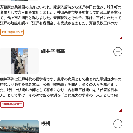
斉藤家は美濃国の出身といわれ、家康入府時から江戸神田に住み、雉子町の
名主として六ヶ町を支配しました。神田果物市場を監督して野菜上納を掌っ
て、代々市左衛門と称しました。斉藤長秋とその子、孫は、三代にわたって
江戸の地誌を調べ「江戸名所図会」を完成させました。齋藤長秋三代のお墓
は法善寺（ほうぜんじ）にあります。
上野・御徒町エリア
細井平洲墓
細井平洲は江戸時代の儒学者です。農家の次男として生まれた平洲は少年の
時代より勉学を積み重ね、私塾「嚶鳴館」を開き、多くの人々を教えまし
た。特に上杉鷹山の師として有名になり、内村鑑三は鷹山を「代表的日本
人」として挙げ、その師である平洲を「当代最大の学者の一人」として紹介
しています。お墓は天嶽院（てんがくいん）境内にあります。
浅草中央部エリア
桜橋