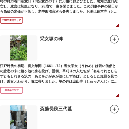
時の権力者田沼意知（田沼意次の子）に刃傷におよびました。意知は翌日死
亡し、政言は切腹となり、28歳で一生を閉じました。この刃傷事件の翌日か
ら高価の米価が下落し、老中田沼意次も失脚しました。お墓は徳本寺（とく
ほんじ）境内にあります。
浅草中央部エリア
采女塚の碑
江戸時代の初期、寛文年間（1661～72）遊女采女（うねめ）は若い僧侶と
の悲恋の末に鏡ヶ池に身を投げ、翌朝、草刈りの人たちが「名をそれとしら
ずともしれさる沢の あとをかがみが池にしずめば」としるした短冊を見つ
け、采女とわかり、塚に葬りました。塚の碑は出山寺（しゅっさんじ）にあ
ります。
奥浅草エリア
斎藤長秋三代墓