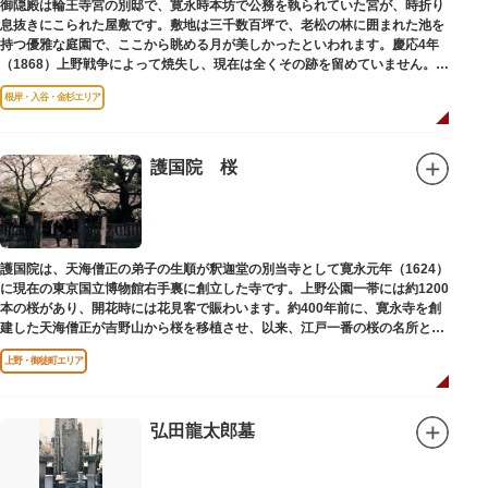
御隠殿は輪王寺宮の別邸で、寛永時本坊で公務を執られていた宮が、時折り
息抜きにこられた屋敷です。敷地は三千数百坪で、老松の林に囲まれた池を
持つ優雅な庭園で、ここから眺める月が美しかったといわれます。慶応4年
（1868）上野戦争によって焼失し、現在は全くその跡を留めていません。根
岸薬師堂（ねぎしやくしどう）にあります。
根岸・入谷・金杉エリア
護国院 桜
護国院は、天海僧正の弟子の生順が釈迦堂の別当寺として寛永元年（1624）
に現在の東京国立博物館右手裏に創立した寺です。上野公園一帯には約1200
本の桜があり、開花時には花見客で賑わいます。約400年前に、寛永寺を創
建した天海僧正が吉野山から桜を移植させ、以来、江戸一番の桜の名所とし
て今日に及んでいます。
上野・御徒町エリア
弘田龍太郎墓