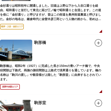
金杉通りは昭和初年に開通しました。旧道は上野山下から入谷口通りを経
由、昭和通りと並行して東北に延び三ノ輪で昭和通りと合流します。この道
を俗に「金杉通り」と呼びますが、昔はこの街道を奥州街道裏道と呼びまし
た。金杉の地名は、鎌倉時代に金曽木彦三郎という人物の姓から、初めは金
曽木、それが金杉に変わったものとされています。
根岸・入谷・金杉エリア
駒形橋
駒形橋は、昭和2年（1927）に完成した長さ150mの青いアーチ橋で、中央
径間部は下路式、両側の側径間部は上路式で浅草通りを通しています。橋の
名称は「駒川の渡し」や観音様が上陸した「駒形堂」に由来するとされてい
ます。
浅草中央部エリア
駒形堂