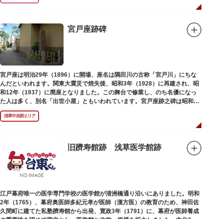
宮戸座跡碑
宮戸座は明治29年（1896）に開場、座名は隅田川の古称「宮戸川」にちな
んだといわれます。関東大震災で焼失後、昭和3年（1928）に再建され、昭
和12年（1937）に廃座となりました。この舞台で修業し、のち名優になっ
た人は多く、別名「出世小屋」ともいわれています。宮戸座跡之碑は昭和53
年（1978）に建てられました。
浅草中央部エリア
旧躋寿館跡 浅草医学館跡
江戸幕府唯一の医学専門学校の医学館が清洲橋通り沿いにありました。明和
2年（1765）、幕府奥医師多紀元孝が医師（漢方医）の教育のため、神田佐
久間町に建てた私塾躋寿館から出発、寛政3年（1791）に、幕府が医師養成