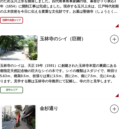
のため玉川上水を開発しました。四代将軍将軍家綱の頃、幕命が下り承応3
年（1654）に開削工事は完成しました。現存する玉川上水は、江戸時代初期
の土木技術を今日に伝える貴重な文化財です。お墓は聖徳寺（しょうとく
じ）にあります。
浅草中央部エリア
玉林寺のシイ（巨樹）
玉林寺のシイは、天正 19年（1591）に創建された玉林寺本堂の裏庭にある
都指定天然記念物の巨大なシイの木です。シイの種類はスダジイで、幹回り
5.63ｍ、樹高9.5ｍ、枝張りは東に3.5ｍ、西に2ｍ、南に7.5ｍ、北に4ｍあ
ります。見学する際は玉林寺の寺務所にて記帳し、寺の方と見学します。
谷中エリア
金杉通り