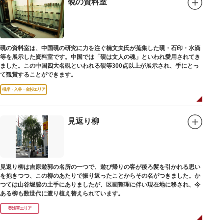
硯の資料室
硯の資料室は、中国硯の研究に力を注ぐ楠文夫氏が蒐集した硯・石印・水滴
等を展示した資料室です。中国では「硯は文人の魂」といわれ愛用されてき
ました。この中国四大名硯といわれる硯等300点以上が展示され、手にとっ
て観賞することができます。
根岸・入谷・金杉エリア
見返り柳
見返り柳は吉原遊郭の名所の一つで、遊び帰りの客が後ろ髪を引かれる思い
を抱きつつ、この柳のあたりで振り返ったことからその名がつきました。か
つては山谷堀脇の土手にありましたが、区画整理に伴い現在地に移され、今
ある柳も数世代に渡り植え替えられています。
奥浅草エリア