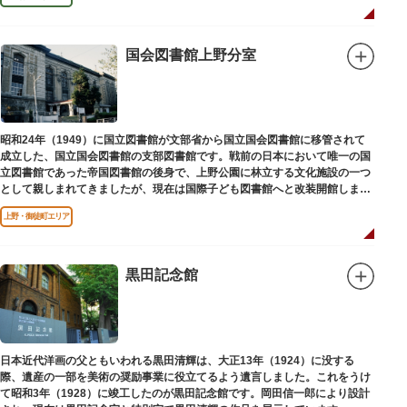
国会図書館上野分室
昭和24年（1949）に国立図書館が文部省から国立国会図書館に移管されて
成立した、国立国会図書館の支部図書館です。戦前の日本において唯一の国
立図書館であった帝国図書館の後身で、上野公園に林立する文化施設の一つ
として親しまれてきましたが、現在は国際子ども図書館へと改装開館しまし
た。
上野・御徒町エリア
黒田記念館
日本近代洋画の父ともいわれる黒田清輝は、大正13年（1924）に没する
際、遺産の一部を美術の奨励事業に役立てるよう遺言しました。これをうけ
て昭和3年（1928）に竣工したのが黒田記念館です。岡田信一郎により設計