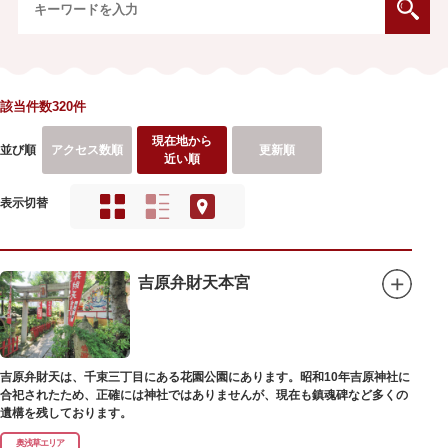
該当件数320件
現在地から
並び順
アクセス数順
更新順
近い順
表示切替
吉原弁財天本宮
吉原弁財天は、千束三丁目にある花園公園にあります。昭和10年吉原神社に
合祀されたため、正確には神社ではありませんが、現在も鎮魂碑など多くの
遺構を残しております。
奥浅草エリア