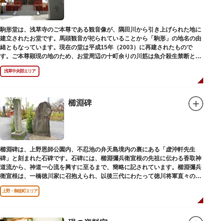
駒形堂は、浅草寺のご本尊である観音像が、隅田川から引き上げられた地に
建立されたお堂です。馬頭観音が祀られていることから「駒形」の地名の由
緒ともなっています。現在の堂は平成15年（2003）に再建されたもので
す。ご本尊顕現の地のため、お堂周辺の十町余りの川筋は魚介殺生禁断とな
り、戒殺碑が建立されました。
浅草中央部エリア
櫛淵碑
櫛淵碑は、上野恩師公園内、不忍池の弁天島境内の裏にある「虚沖軒先生
碑」と刻まれた石碑です。石碑には、櫛淵彌兵衛宣根の先祖に伝わる香取神
道流から、神道一心流を興すに至るまで、簡略に記されています。櫛淵彌兵
衛宣根は、一橋徳川家に召抱えられ、以後三代にわたって徳川将軍直々の護
衛役として仕えました。
上野・御徒町エリア