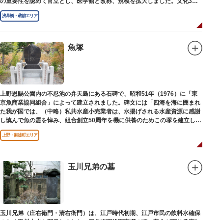
の重要性を認めて官立とし、医学館と改称、規模を拡大しました。文化3年
（1806）、大火に遭い焼失しましたが、同年に旧向柳原一丁目に移転、再建
浅草橋・蔵前エリア
されました。
敷地は約7千平方メートル、代々多紀家がその監督に当たり、天保14年
（1843）には寄宿舎を設けて全寮制とし、広く一般からも入学を許可し、子
弟育成をはかるなど、江戸時代後期から明治維新に至る日本の医学振興に貢
魚塚
献しました。
※現在、この場所に「旧躋寿館跡 浅草医学館跡」に関する案内板や説明版
等は設置されておりません。
上野恩賜公園内の不忍池の弁天島にある石碑で、昭和51年（1976）に「東
京魚商業協同組合」によって建立されました。碑文には「四海を海に囲まれ
た我が国では、（中略）私共水産小売業者は、水揚げされる水産資源に感謝
し慎んで魚の霊を悼み、組合創立50周年を機に供養のためこの塚を建立しま
す」とあります。
上野・御徒町エリア
玉川兄弟の墓
玉川兄弟（庄右衛門・清右衛門）は、江戸時代初期、江戸市民の飲料水確保