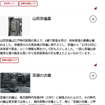
られて暗渠となり、細長い公園として生まれ変わりました。山谷堀公園に
奥浅草エリア
浅草中央部エリア
は、猪牙舟についての説明板も設置されています。
山田宗偏墓
山田宗偏は江戸時代前期の茶人で、6歳で茶道を学び、利休茶道の奥義を極
めました。赤穂浪士の大高忠雄が宗偏に弟子入りし、宗偏から「12月14日に
吉良邸で茶会」という情報を聞きだして討ち入りしました。一説に宗偏は赤
穂浪士達の無念を思いやり吉良邸茶会の日を教えたともいわれています。お
墓は願竜寺（がんりゅうじ）境内にあります。
浅草中央部エリア
至徳の古鐘
至徳の古鐘は、南北朝時代至徳4年（1387）に鋳造されたもので、その時代
の鐘は東京都では珍しく、都内有数の古鐘として、特に「至徳の古鐘」と呼