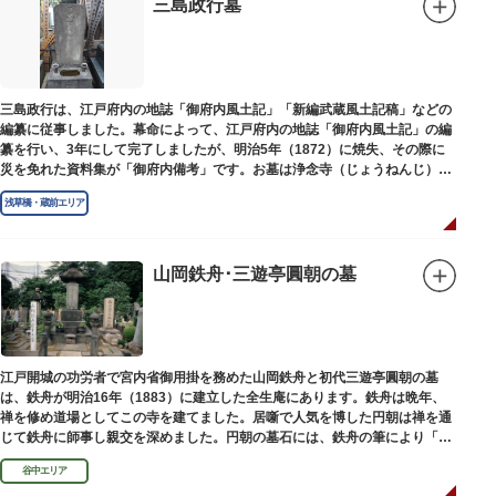
三島政行墓
三島政行は、江戸府内の地誌「御府内風土記」「新編武蔵風土記稿」などの
編纂に従事しました。幕命によって、江戸府内の地誌「御府内風土記」の編
纂を行い、3年にして完了しましたが、明治5年（1872）に焼失、その際に
災を免れた資料集が「御府内備考」です。お墓は浄念寺（じょうねんじ）境
内にあります。
浅草橋・蔵前エリア
山岡鉄舟･三遊亭圓朝の墓
江戸開城の功労者で宮内省御用掛を務めた山岡鉄舟と初代三遊亭圓朝の墓
は、鉄舟が明治16年（1883）に建立した全生庵にあります。鉄舟は晩年、
禅を修め道場としてこの寺を建てました。居噺で人気を博した円朝は禅を通
じて鉄舟に師事し親交を深めました。円朝の墓石には、鉄舟の筆により「三
遊亭円朝無舌居士」とあります。
谷中エリア