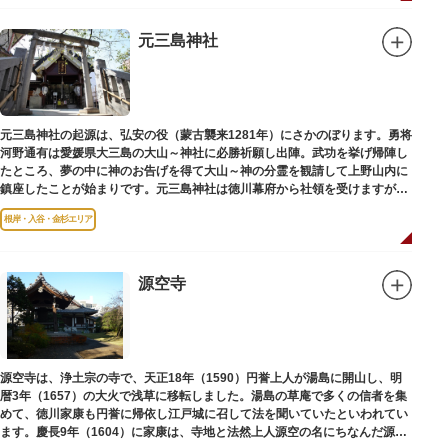
元三島神社
元三島神社の起源は、弘安の役（蒙古襲来1281年）にさかのぼります。勇将
河野通有は愛媛県大三島の大山～神社に必勝祈願し出陣。武功を挙げ帰陣し
たところ、夢の中に神のお告げを得て大山～神の分霊を観請して上野山内に
鎮座したことが始まりです。元三島神社は徳川幕府から社領を受けますが、
御用地となったために上野から浅草へ移転し、現在の地に至ります。
根岸・入谷・金杉エリア
源空寺
源空寺は、浄土宗の寺で、天正18年（1590）円誉上人が湯島に開山し、明
暦3年（1657）の大火で浅草に移転しました。湯島の草庵で多くの信者を集
めて、徳川家康も円誉に帰依し江戸城に召して法を聞いていたといわれてい
ます。慶長9年（1604）に家康は、寺地と法然上人源空の名にちなんだ源空