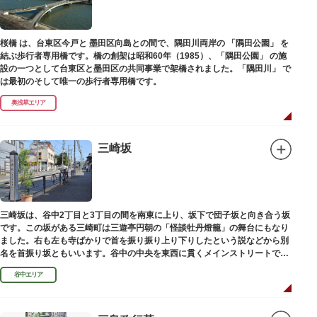
桜橋 は、台東区今戸と 墨田区向島との間で、隅田川両岸の 「隅田公園」 を
結ぶ歩行者専用橋です。橋の創架は昭和60年（1985）、「隅田公園」 の施
設の一つとして台東区と墨田区の共同事業で架橋されました。「隅田川」 で
は最初のそして唯一の歩行者専用橋です。
奥浅草エリア
三崎坂
三崎坂は、谷中2丁目と3丁目の間を南東に上り、坂下で団子坂と向き合う坂
です。この坂がある三崎町は三遊亭円朝の「怪談牡丹燈籠」の舞台にもなり
ました。右も左も寺ばかりで首を振り振り上り下りしたという説などから別
名を首振り坂ともいいます。谷中の中央を東西に貫くメインストリートで
す。
谷中エリア