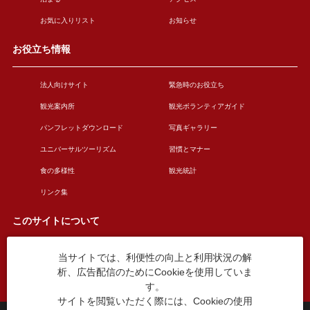
お気に入りリスト
お知らせ
お役立ち情報
法人向けサイト
緊急時のお役立ち
観光案内所
観光ボランティアガイド
パンフレットダウンロード
写真ギャラリー
ユニバーサルツーリズム
習慣とマナー
食の多様性
観光統計
リンク集
このサイトについて
当サイトでは、利便性の向上と利用状況の解
このサイトについて
広告掲載について
析、広告配信のためにCookieを使用していま
お問い合わせ
す。
サイトを閲覧いただく際には、Cookieの使用