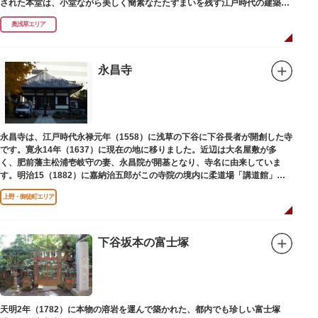
された本堂は、小堂ながら美しく簡素なたたずまいを残す江戸時代の建築様
式です。明治の大火、関東大震災、第二次大戦の戦災でも周辺を災禍から守
奥浅草エリア
ったことから「火伏せの不動尊」とも呼ばれています。
本堂の右前には、樹齢約700年の大銀杏が見事な枝葉を伸ばしています。そ
の昔、すぐ近くを流れる隅田川を往来して参拝する人の目印となったのがこ
永昌寺
の銀杏で、今なおそのパワーを授かりに来る人も多いそうです。
また、江戸時代から伝わる布袋尊像が祀られています。その姿は肩に袋がな
くお腹が袋代わりの形をしている珍しいもので、古くから庶民に尊信されて
います。（御開帳期間 1月1日～7日）
永昌寺は、江戸時代永禄元年（1558）に浅草の下谷に下谷長者が開創した寺
です。寛永14年（1637）に現在の地に移りました。近辺は大名屋敷が多
く、肥前藩主松浦壱岐守の妻、永昌院が開基となり、寺名に由来していま
す。明治15（1882）に嘉納治五郎がこの寺院の境内に柔道場「講道館」を
設立しました。
上野・御徒町エリア
下谷坂本の富士塚
天明2年（1782）に本物の溶岩を運んで築かれた、都内でも珍しい富士塚