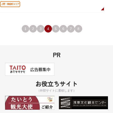
上野・御徒町エリア
1
2
3
4
5
6
7
8
PR
お役立ちサイト
（外部サイトに遷移します）