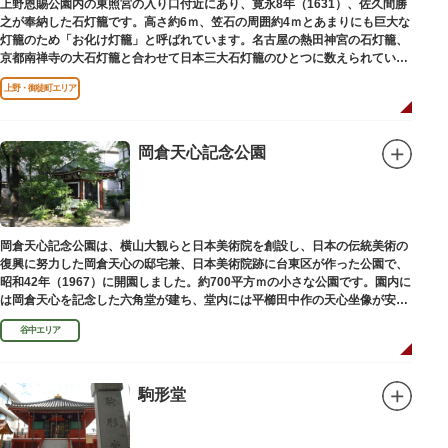
上野恩賜公園内の東照宮の入り口付近にあり、寛永8年（1631）、佐久間勝
之が奉納した石灯籠です。高さ約6ｍ、笠石の周囲約4ｍとあまりにも巨大な
灯籠のため「お化け灯籠」と呼ばれています。名古屋の熱田神宮の石灯籠、
京都南禅寺の大石灯籠と合わせて日本三大石灯籠のひとつに数えられていま
す。
上野・御徒町エリア
岡倉天心記念公園
岡倉天心記念公園は、横山大観らと日本美術院を創設し、日本の伝統美術の
復興に努力した岡倉天心の邸宅兼、日本美術院跡に台東区が作った公園で、
昭和42年（1967）に開園しました。約700平方ｍの小さな公園です。園内に
は岡倉天心を記念した六角堂が建ち、堂内には平櫛田中作の天心坐像が安置
されています。
谷中エリア
駒形堂