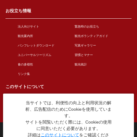
お役立ち情報
法人向けサイト
緊急時のお役立ち
観光案内所
観光ボランティアガイド
パンフレットダウンロード
写真ギャラリー
ユニバーサルツーリズム
習慣とマナー
食の多様性
観光統計
リンク集
このサイトについて
当サイトでは、利便性の向上と利用状況の解
このサイトについて
広告掲載について
析、広告配信のためにCookieを使用していま
お問い合わせ
す。
サイトを閲覧いただく際には、Cookieの使用
に同意いただく必要があります。
台東区役所観光課
詳細は
このサイトについて
をご確認くださ
〒110-8615 東京都台東区東上野4丁目5番6号