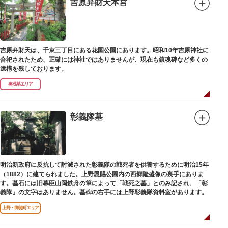
吉原弁財天本宮
吉原弁財天は、千束三丁目にある花園公園にあります。昭和10年吉原神社に
合祀されたため、正確には神社ではありませんが、現在も鎮魂碑など多くの
遺構を残しております。
奥浅草エリア
彰義隊墓
明治新政府に反抗して討滅された彰義隊の戦死者を供養するために明治15年
（1882）に建てられました。上野恩賜公園内の西郷隆盛像の裏手にありま
す。墓石には旧幕臣山岡鉄舟の筆によって「戦死之墓」とのみ記され、「彰
義隊」の文字はありません。墓碑の右手には上野彰義隊資料室があります。
上野・御徒町エリア