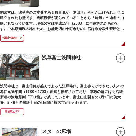
駒形堂は、浅草寺のご本尊である観音像が、隅田川から引き上げられた地に
建立されたお堂です。馬頭観音が祀られていることから「駒形」の地名の由
緒ともなっています。現在の堂は平成15年（2003）に再建されたもので
す。ご本尊顕現の地のため、お堂周辺の十町余りの川筋は魚介殺生禁断とな
り、戒殺碑が建立されました。
浅草中央部エリア
浅草富士浅間神社
浅間神社は、富士信仰が盛んであった江戸時代、富士参りができない人々の
為に元禄年間（1688～1703）創建と推察されており、本殿の扉には明治維
新頃の漆喰彫刻「下り龍」が残っています。富士山山開きの7月1日に例大
祭、5・6月の最終土日の4日間に植木市が行われます。
奥浅草エリア
スターの広場