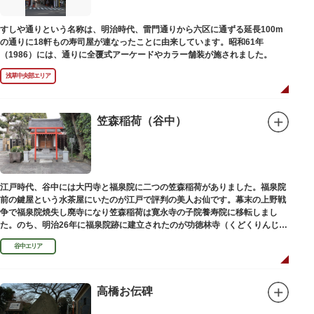
碑との関係は、明らかではありません。
なお、隅田川の対岸、木母寺（墨田区堤通）境内には梅若にちなむ梅若塚
すしや通りという名称は、明治時代、雷門通りから六区に通ずる延長100m
（都旧跡）があり、この妙亀塚と相対するものと考えられています。
の通りに18軒もの寿司屋が連なったことに由来しています。昭和61年
（1986）には、通りに全覆式アーケードやカラー舗装が施されました。
浅草中央部エリア
笠森稲荷（谷中）
江戸時代、谷中には大円寺と福泉院に二つの笠森稲荷がありました。福泉院
前の鍵屋という水茶屋にいたのが江戸で評判の美人お仙です。幕末の上野戦
争で福泉院焼失し廃寺になり笠森稲荷は寛永寺の子院養寿院に移転しまし
た。のち、明治26年に福泉院跡に建立されたのが功徳林寺（くどくりんじ）
で、明治末期には稲荷社が祀られました。
谷中エリア
高橋お伝碑