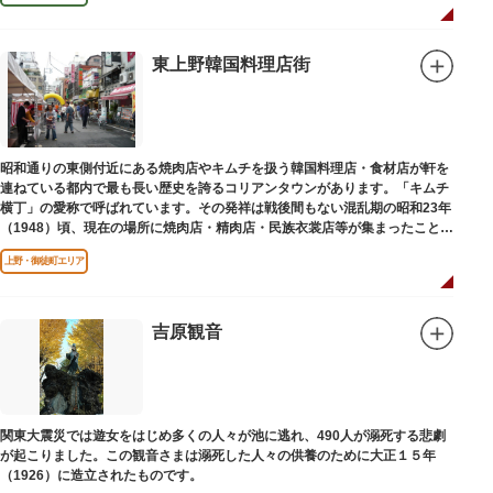
東上野韓国料理店街
昭和通りの東側付近にある焼肉店やキムチを扱う韓国料理店・食材店が軒を
連ねている都内で最も長い歴史を誇るコリアンタウンがあります。「キムチ
横丁」の愛称で呼ばれています。その発祥は戦後間もない混乱期の昭和23年
（1948）頃、現在の場所に焼肉店・精肉店・民族衣裳店等が集まったことに
端を発しています。
上野・御徒町エリア
吉原観音
関東大震災では遊女をはじめ多くの人々が池に逃れ、490人が溺死する悲劇
が起こりました。この観音さまは溺死した人々の供養のために大正１５年
（1926）に造立されたものです。