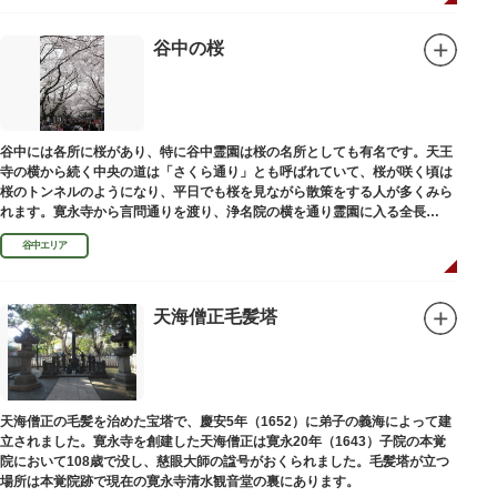
谷中の桜
谷中には各所に桜があり、特に谷中霊園は桜の名所としても有名です。天王
寺の横から続く中央の道は「さくら通り」とも呼ばれていて、桜が咲く頃は
桜のトンネルのようになり、平日でも桜を見ながら散策をする人が多くみら
れます。寛永寺から言問通りを渡り、浄名院の横を通り霊園に入る全長
100mの桜並木や、霊園内に点在する大木なども見事です。
谷中エリア
天海僧正毛髪塔
天海僧正の毛髪を治めた宝塔で、慶安5年（1652）に弟子の義海によって建
立されました。寛永寺を創建した天海僧正は寛永20年（1643）子院の本覚
院において108歳で没し、慈眼大師の諡号がおくられました。毛髪塔が立つ
場所は本覚院跡で現在の寛永寺清水観音堂の裏にあります。