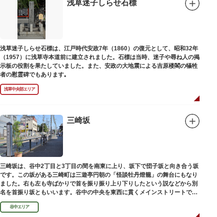
浅草迷子しらせ石標
浅草迷子しらせ石標は、江戸時代安政7年（1860）の復元として、昭和32年
（1957）に浅草寺本道前に建立されました。石標は当時、迷子や尋ね人の掲
示板の役割を果たしていました。また、安政の大地震による吉原楼閣の犠牲
者の慰霊碑でもあります｡
浅草中央部エリア
三崎坂
三崎坂は、谷中2丁目と3丁目の間を南東に上り、坂下で団子坂と向き合う坂
です。この坂がある三崎町は三遊亭円朝の「怪談牡丹燈籠」の舞台にもなり
ました。右も左も寺ばかりで首を振り振り上り下りしたという説などから別
名を首振り坂ともいいます。谷中の中央を東西に貫くメインストリートで
す。
谷中エリア