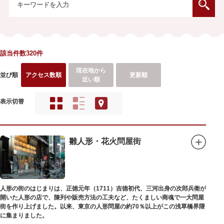
該当件数320件
現在地から
並び順
アクセス数順
更新順
近い順
表示切替
雛人形・花火問屋街
人形の街のはじまりは、正徳元年（1711）吉徳初代、三河出身の次郎兵衛が
開いた人形の店で、陳列や販売方法の工夫など、たくましい商魂で一大問屋
街を作り上げました。以来、東京の人形問屋の約70％以上がこの浅草橋界隈
に集まりました。