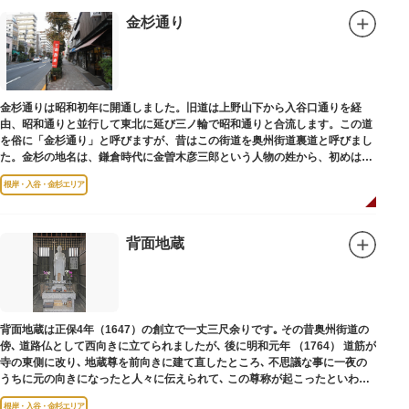
金杉通り
金杉通りは昭和初年に開通しました。旧道は上野山下から入谷口通りを経
由、昭和通りと並行して東北に延び三ノ輪で昭和通りと合流します。この道
を俗に「金杉通り」と呼びますが、昔はこの街道を奥州街道裏道と呼びまし
た。金杉の地名は、鎌倉時代に金曽木彦三郎という人物の姓から、初めは金
曽木、それが金杉に変わったものとされています。
根岸・入谷・金杉エリア
背面地蔵
背面地蔵は正保4年（1647）の創立で一丈三尺余りです｡ その昔奥州街道の
傍､ 道路仏として西向きに立てられましたが､ 後に明和元年 （1764） 道筋が
寺の東側に改り､ 地蔵尊を前向きに建て直したところ､ 不思議な事に一夜の
うちに元の向きになったと人々に伝えられて､ この尊称が起こったといわれ
ています｡薬王寺（やくおうじ）にあります。
根岸・入谷・金杉エリア