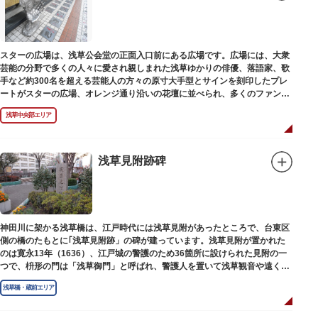
スターの広場は、浅草公会堂の正面入口前にある広場です。広場には、大衆
芸能の分野で多くの人々に愛され親しまれた浅草ゆかりの俳優、落語家、歌
手など約300名を超える芸能人の方々の原寸大手型とサインを刻印したプレ
ートがスターの広場、オレンジ通り沿いの花壇に並べられ、多くのファンに
親しまれています。
浅草中央部エリア
浅草見附跡碑
神田川に架かる浅草橋は、江戸時代には浅草見附があったところで、台東区
側の橋のたもとに｢浅草見附跡」の碑が建っています。浅草見附が置かれた
のは寛永13年（1636）、江戸城の警護のため36箇所に設けられた見附の一
つで、枡形の門は「浅草御門」と呼ばれ、警護人を置いて浅草観音や遠くは
奥州へ往来する人々を取り締まりました。
浅草橋・蔵前エリア