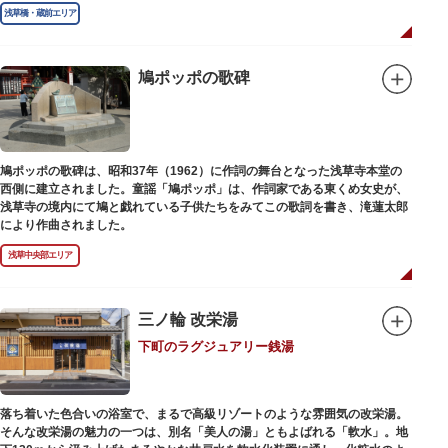
浅草橋・蔵前エリア
鳩ポッポの歌碑
鳩ポッポの歌碑は、昭和37年（1962）に作詞の舞台となった浅草寺本堂の
西側に建立されました。童謡「鳩ポッポ」は、作詞家である東くめ女史が、
浅草寺の境内にて鳩と戯れている子供たちをみてこの歌詞を書き、滝蓮太郎
により作曲されました。
浅草中央部エリア
三ノ輪 改栄湯
下町のラグジュアリー銭湯
落ち着いた色合いの浴室で、まるで高級リゾートのような雰囲気の改栄湯。
そんな改栄湯の魅力の一つは、別名「美人の湯」ともよばれる「軟水」。地