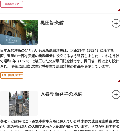
奥浅草エリア
黒田記念館
日本近代洋画の父ともいわれる黒田清輝は、大正13年（1924）に没する
際、遺産の一部を美術の奨励事業に役立てるよう遺言しました。これをうけ
て昭和3年（1928）に竣工したのが黒田記念館です。岡田信一郎により設計
され、現在は黒田記念室と特別室で黒田清輝の作品を展示しています。
上野・御徒町エリア
入谷朝顔発祥の地碑
嘉永・安政時代に下谷坂本村字入谷に住んでいた植木師の成田屋山崎留次郎
が、東の朝顔造りの大関であったと記録が残っています。入谷が朝顔で有名