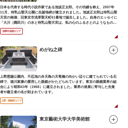
日本を代表する時代小説作家である池波正太郎。その功績を称え、2007年
11月、待乳山聖天公園に生誕地碑が建立されました。池波正太郎は待乳山聖
天宮の南側、旧東京市浅草聖天町61番地で誕生しました。自身のエッセイに
「大川（隅田川）の水と待乳山聖天宮は、私の心のふるさとのようなもの
だ」（『東京の情景「大川と待乳山聖天宮」』より）と記しており、小説の
浅草中央部エリア
舞台にも待乳山や近くの今戸、橋場などをたびたび登場させています。
めがね之碑
上野恩賜公園内、不忍池の弁天島の天竜橋の向かい辺りに建てられている石
碑で、徳川家康の愛用した眼鏡がかたどられています。東京の眼鏡業界の組
合により昭和43年（1968）に建立されました。業界の発展に寄与した先覚
者や建立者の名が刻まれています。
上野・御徒町エリア
東京藝術大学大学美術館