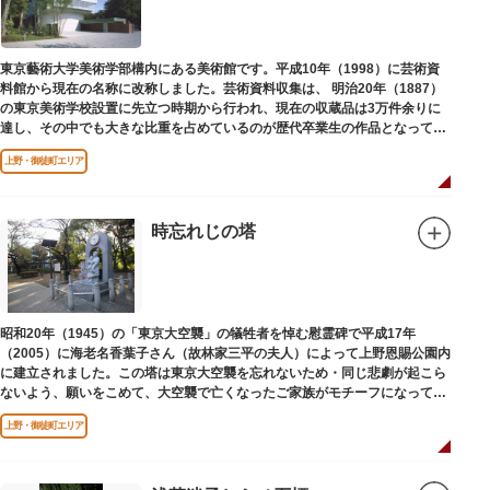
東京藝術大学美術学部構内にある美術館です。平成10年（1998）に芸術資
料館から現在の名称に改称しました。芸術資料収集は、 明治20年（1887）
の東京美術学校設置に先立つ時期から行われ、現在の収蔵品は3万件余りに
達し、その中でも大きな比重を占めているのが歴代卒業生の作品となってい
ます。
上野・御徒町エリア
時忘れじの塔
昭和20年（1945）の「東京大空襲」の犠牲者を悼む慰霊碑で平成17年
（2005）に海老名香葉子さん（故林家三平の夫人）によって上野恩賜公園内
に建立されました。この塔は東京大空襲を忘れないため・同じ悲劇が起こら
ないよう、願いをこめて、大空襲で亡くなったご家族がモチーフになってい
る平和祈念母子像・時計塔です。
上野・御徒町エリア