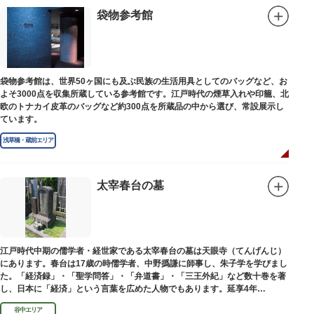
袋物参考館
袋物参考館は、世界50ヶ国にも及ぶ民族の生活用具としてのバッグなど、お
よそ3000点を収集所蔵している参考館です。江戸時代の煙草入れや印籠、北
欧のトナカイ皮革のバッグなど約300点を所蔵品の中から選び、常設展示し
ています。
浅草橋・蔵前エリア
太宰春台の墓
江戸時代中期の儒学者・経世家である太宰春台の墓は天眼寺（てんげんじ）
にあります。春台は17歳の時儒学者、中野撝謙に師事し、朱子学を学びまし
た。「経済録」・「聖学問答」・「弁道書」・「三王外紀」など数十巻を著
し、日本に「経済」という言葉を広めた人物でもあります。延享4年
（1747）に没しました。
谷中エリア