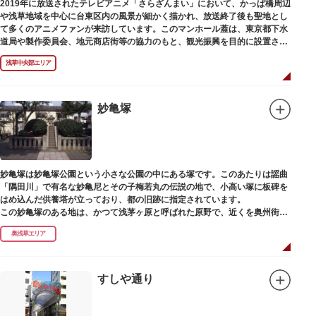
2019年に放送されたテレビアニメ「さらざんまい」において、かっぱ橋周辺
や浅草地域を中心に台東区内の風景が細かく描かれ、放送終了後も聖地とし
て多くのアニメファンが来訪しています。このマンホール蓋は、東京都下水
道局や製作委員会、地元商店街等の協力のもと、観光振興を目的に設置され
ました。
浅草中央部エリア
描かれているのは、主人公である矢逆一稀、久慈悠、陣内燕太の3人が、か
っぱ橋に封印されていた謎のカッパ型生命体“ケッピ”によって河童の姿に変
身させられた姿です。
妙亀塚
設置年月日：令和3年4月13日
妙亀塚は妙亀塚公園という小さな公園の中にある塚です。このあたりは謡曲
「隅田川」で有名な妙亀尼とその子梅若丸の伝説の地で、小高い塚に板碑を
はめ込んだ供養塔が立っており、都の旧跡に指定されています。
この妙亀塚のある地は、かつて浅茅ヶ原と呼ばれた原野で、近くを奥州街道
が通じていました。妙亀塚は「梅若伝説」にちなんだ名称です。「梅若伝
奥浅草エリア
説」とは平安時代、吉田少将惟房の子・梅若が、信夫藤太という人買いにさ
らわれ、都から奥州へつれて行かれる途中、重い病にかかりこの地に捨てら
れ世を去りました。我が子を探し求めてはるばるこの地まで来た母親は、隅
田川岸で里人から梅若の死を知らされ、髪をおろして妙亀尼と称し庵を結ん
すしや通り
だ、という説話です。謡曲『隅田川』はこの伝説をもとにしています。
塚の上には板碑が祀られています。この板碑には「弘安十一年戊子五月二十
二日孝子敬白」と刻まれており、区内でも古いものです。しかし妙亀塚と板