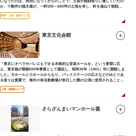
になったのは、明治になってからのことで、土質が朝顔造りに適していたの
か、十数件の植木屋が、一軒500～600坪の土地を有し、軒を連ねて朝顔造
りをはじめました。
根岸・入谷・金杉エリア
東京文化会館
「東京にオペラやバレエもできる本格的な音楽ホールを」という要望に応
え、東京都が開都500年事業として建設し、昭和36年（1961）年に開館しま
した。大ホールと小ホールからなり、バックステージの広さなどのゆとりあ
る造りは貴重で、海外の有名歌劇場が来日した際の公演に使用されることが
多いホールです。
上野・御徒町エリア
さらざんまいマンホール蓋