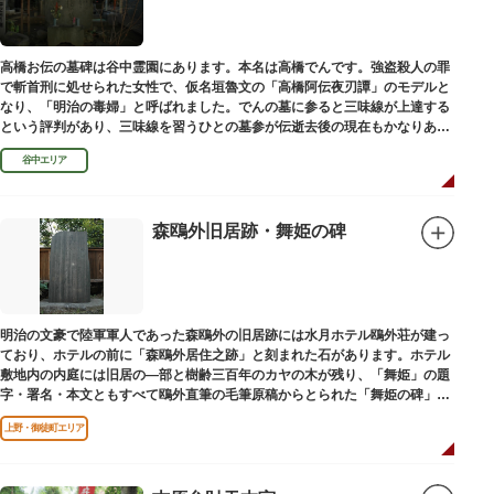
高橋お伝の墓碑は谷中霊園にあります。本名は高橋でんです。強盗殺人の罪
で斬首刑に処せられた女性で、仮名垣魯文の「高橋阿伝夜刃譚」のモデルと
なり、「明治の毒婦」と呼ばれました。でんの墓に参ると三味線が上達する
という評判があり、三味線を習うひとの墓参が伝逝去後の現在もかなりある
といわれています。
谷中エリア
森鴎外旧居跡・舞姫の碑
明治の文豪で陸軍軍人であった森鴎外の旧居跡には水月ホテル鴎外荘が建っ
ており、ホテルの前に「森鴎外居住之跡」と刻まれた石があります。ホテル
敷地内の内庭には旧居の―部と樹齢三百年のカヤの木が残り、「舞姫」の題
字・署名・本文ともすべて鴎外直筆の毛筆原稿からとられた「舞姫の碑」の
文学碑も建っています。
上野・御徒町エリア