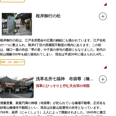
根岸御行の松
根岸御行の松は、江戸名所図会や広重の錦絵にも描かれています。江戸名松
の一つに数えられ、根岸4丁目の西蔵院不動堂の境内にあります。この松
は、樋口一葉の作品「琴の音」や子規の俳句の題材にもなりました。初代の
松は樹齢350年を経た後枯れてしまい、現在は平成30年に植えられた4代目
の松になります。
根岸・入谷・金杉エリア
浅草名所七福神 布袋尊（橋場不動尊）
浅草にひっそりと佇む天台宗の寺院
清廉度量、家庭円満の神様（布袋尊）が祀られている橋場不動尊。正式名を
砂尾山橋場寺不動院といい、現在は比叡山延暦寺の末寺となっています。
760年、寂昇（じゃくしょう）上人によって開創されました。1845年に建立