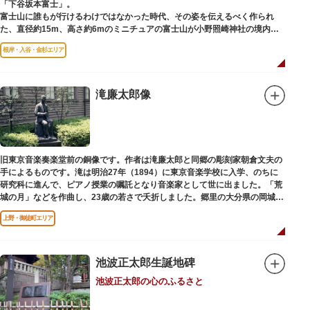
「下谷坂本富士」。
富士山に誰もが行けるわけではなかった時代、その姿を伝えるべく作られ
た、直径約15m、高さ約6mのミニチュアの富士山が小野照崎神社の境内に
あります。
根岸・入谷・金杉エリア
一合目から順に十合目まで記されており、南無妙法と書かれた石碑や修験道
の開祖である役小角の像も残る等、神仏習合の名残が見て取れます。
先人の山守りの知恵によって今も当時の荘厳な姿を残していて、国の重要有
形民俗文化財に指定されています。
滝廉太郎像
富士山に合わせて、お山開きが行われ、6月30日と1日には富士塚に登ること
ができます。
【Twitter】https://twitter.com/onoterupr
旧東京音楽奏楽堂前の銅像です。作者は滝廉太郎と同郷の彫刻家朝倉文夫の
手によるものです。滝は明治27年（1894）に東京音楽学校に入学、のちに
研究科に進んで、ピアノ授業の嘱託となり音楽家として世に出ました。「荒
城の月」などを作曲し、23歳の若さで夭折しました。郷里の大分県の岡城趾
にも同じ像が置かれています。
上野・御徒町エリア
池波正太郎生誕地碑
池波正太郎の心のふるさと