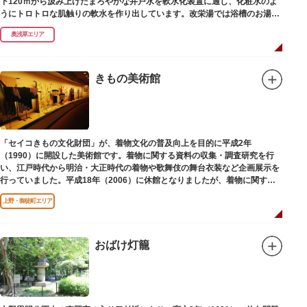
下120ｍから汲み上げたまろやかな井戸水を軟水化装置に通し、化粧水のよ
うにトロトロな肌触りの軟水を作り出しています。改栄湯では浴槽のお湯か
らカランのお湯まですべてが軟水。お風呂上がりにはお肌しっとり、髪の毛
奥浅草エリア
さらさらになれることまちがいなしです。お風呂の種類も多く、高濃度浸透
炭酸泉、シルキーバス、ジェットバス、サウナなど気分によって様々なお風
呂を楽しめます。
そしてお風呂上がりには、キンキンに冷えた生ビールやレモンサワーで乾杯
きもの美術館
するもよし、改栄湯名物こだわりの生乳ソフトクリームを食べるのもよし、
どの年代の方々も、身も心も温まる幸せな空間となっています。オリジナル
グッズの販売もありますのでお立ち寄りの際にはぜひ覗いてみてください
ね。
「セイコきもの文化財団」が、着物文化の普及向上を目的に平成2年
（1990）に開設した美術館です。着物に関する資料の収集・調査研究を行
い、江戸時代から明治・大正時代の着物や歌舞伎の舞台衣装など企画展示を
行っていました。平成18年（2006）に休館となりましたが、着物に関する
調査研究等は引き続き本財団で行っています。
上野・御徒町エリア
平成18年（2006）に休館
おばけ灯籠