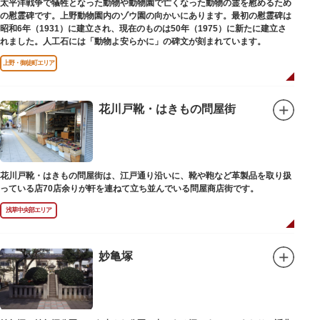
太平洋戦争で犠牲となった動物や動物園で亡くなった動物の霊を慰めるため
の慰霊碑です。上野動物園内のゾウ園の向かいにあります。最初の慰霊碑は
昭和6年（1931）に建立され、現在のものは50年（1975）に新たに建立さ
れました。人工石には「動物よ安らかに」の碑文が刻まれています。
上野・御徒町エリア
花川戸靴・はきもの問屋街
花川戸靴・はきもの問屋街は、江戸通り沿いに、靴や鞄など革製品を取り扱
っている店70店余りが軒を連ねて立ち並んでいる問屋商店街です。
浅草中央部エリア
妙亀塚