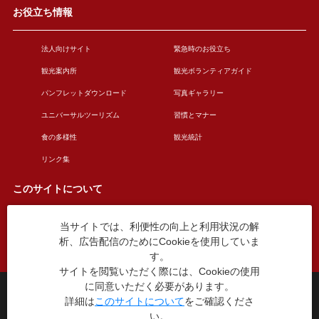
お役立ち情報
法人向けサイト
緊急時のお役立ち
観光案内所
観光ボランティアガイド
パンフレットダウンロード
写真ギャラリー
ユニバーサルツーリズム
習慣とマナー
食の多様性
観光統計
リンク集
このサイトについて
当サイトでは、利便性の向上と利用状況の解
このサイトについて
広告掲載について
析、広告配信のためにCookieを使用していま
お問い合わせ
す。
サイトを閲覧いただく際には、Cookieの使用
に同意いただく必要があります。
台東区役所観光課
詳細は
このサイトについて
をご確認くださ
〒110-8615 東京都台東区東上野4丁目5番6号
い。
TEL：03-5246-1151