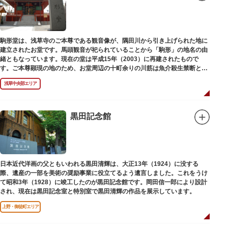
駒形堂は、浅草寺のご本尊である観音像が、隅田川から引き上げられた地に
建立されたお堂です。馬頭観音が祀られていることから「駒形」の地名の由
緒ともなっています。現在の堂は平成15年（2003）に再建されたもので
す。ご本尊顕現の地のため、お堂周辺の十町余りの川筋は魚介殺生禁断とな
り、戒殺碑が建立されました。
浅草中央部エリア
黒田記念館
日本近代洋画の父ともいわれる黒田清輝は、大正13年（1924）に没する
際、遺産の一部を美術の奨励事業に役立てるよう遺言しました。これをうけ
て昭和3年（1928）に竣工したのが黒田記念館です。岡田信一郎により設計
され、現在は黒田記念室と特別室で黒田清輝の作品を展示しています。
上野・御徒町エリア