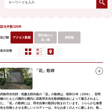
該当件数320件
現在地から
並び順
アクセス数順
更新順
近い順
表示切替
「花」歌碑
武島羽衣作詞・滝廉太郎作曲の「花」の歌碑は、昭和31年（1956）、言問
橋のたもとの隅田公園内に武島羽衣先生歌碑建設会によって建立されまし
た。「花」の歌碑には、羽衣自筆の歌詞が刻まれています。うららかな春景
色を彷彿とさせる美しいメロディーは、今なお多くの人々に親しまれ、歌い