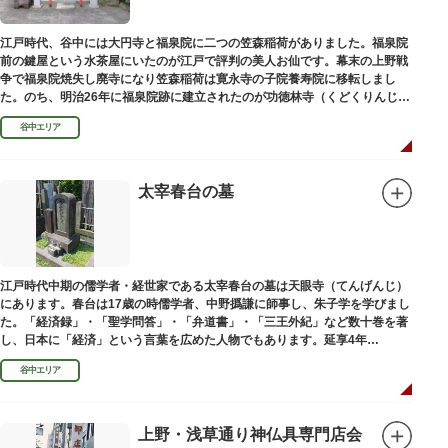
【Twitter】https://twitter.com/onoterupr
江戸時代、谷中には大円寺と福泉院に二つの笠森稲荷がありました。福泉院
前の鍵屋という水茶屋にいたのが江戸で評判の美人お仙です。幕末の上野戦
争で福泉院焼失し廃寺になり笠森稲荷は寛永寺の子院養寿院に移転しまし
た。のち、明治26年に福泉院跡に建立されたのが功徳林寺（くどくりんじ）
で、明治末期には稲荷社が祀られました。
谷中エリア
太宰春台の墓
江戸時代中期の儒学者・経世家である太宰春台の墓は天眼寺（てんげんじ）
にあります。春台は17歳の時儒学者、中野撝謙に師事し、朱子学を学びまし
た。「経済録」・「聖学問答」・「弁道書」・「三王外紀」など数十巻を著
し、日本に「経済」という言葉を広めた人物でもあります。延享4年
（1747）に没しました。
谷中エリア
上野・浅草通り神仏具専門店会