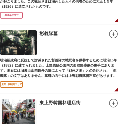
が起こりました。この観音さまは溺死した人々の供養のために大正１５年
（1926）に造立されたものです。
奥浅草エリア
彰義隊墓
明治新政府に反抗して討滅された彰義隊の戦死者を供養するために明治15年
（1882）に建てられました。上野恩賜公園内の西郷隆盛像の裏手にありま
す。墓石には旧幕臣山岡鉄舟の筆によって「戦死之墓」とのみ記され、「彰
義隊」の文字はありません。墓碑の右手には上野彰義隊資料室があります。
上野・御徒町エリア
東上野韓国料理店街