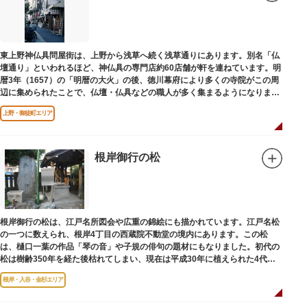
東上野神仏具問屋街は、上野から浅草へ続く浅草通りにあります。別名「仏
壇通り」といわれるほど、神仏具の専門店約60店舗が軒を連ねています。明
暦3年（1657）の「明暦の大火」の後、徳川幕府により多くの寺院がこの周
辺に集められたことで、仏壇・仏具などの職人が多く集まるようになりまし
た。
上野・御徒町エリア
根岸御行の松
根岸御行の松は、江戸名所図会や広重の錦絵にも描かれています。江戸名松
の一つに数えられ、根岸4丁目の西蔵院不動堂の境内にあります。この松
は、樋口一葉の作品「琴の音」や子規の俳句の題材にもなりました。初代の
松は樹齢350年を経た後枯れてしまい、現在は平成30年に植えられた4代目
の松になります。
根岸・入谷・金杉エリア