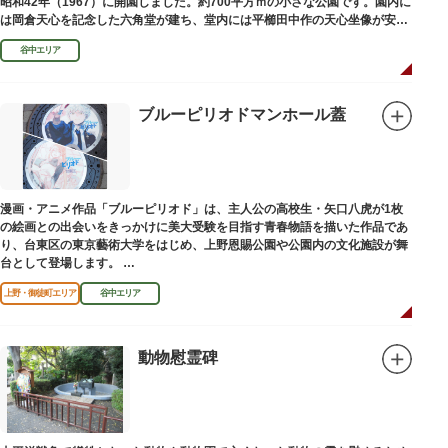
昭和42年（1967）に開園しました。約700平方ｍの小さな公園です。園内に
は岡倉天心を記念した六角堂が建ち、堂内には平櫛田中作の天心坐像が安置
されています。
谷中エリア
ブルーピリオドマンホール蓋
漫画・アニメ作品「ブルーピリオド」は、主人公の高校生・矢口八虎が1枚
の絵画との出会いをきっかけに美大受験を目指す青春物語を描いた作品であ
り、台東区の東京藝術大学をはじめ、上野恩賜公園や公園内の文化施設が舞
台として登場します。
区にゆかりのある本作品を通して、新たな観光スポット創出による誘客促進
上野・御徒町エリア
谷中エリア
と区内観光客の回遊性向上を図るため、こちらのマンホール蓋を設置しまし
た。
設置年月日：令和4年3月1日
動物慰霊碑