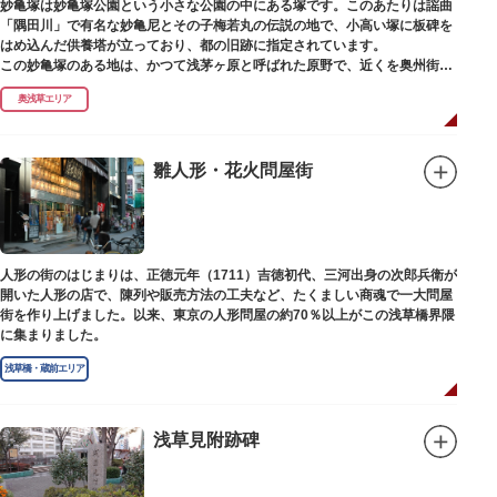
妙亀塚は妙亀塚公園という小さな公園の中にある塚です。このあたりは謡曲
「隅田川」で有名な妙亀尼とその子梅若丸の伝説の地で、小高い塚に板碑を
はめ込んだ供養塔が立っており、都の旧跡に指定されています。
この妙亀塚のある地は、かつて浅茅ヶ原と呼ばれた原野で、近くを奥州街道
が通じていました。妙亀塚は「梅若伝説」にちなんだ名称です。「梅若伝
奥浅草エリア
説」とは平安時代、吉田少将惟房の子・梅若が、信夫藤太という人買いにさ
らわれ、都から奥州へつれて行かれる途中、重い病にかかりこの地に捨てら
れ世を去りました。我が子を探し求めてはるばるこの地まで来た母親は、隅
田川岸で里人から梅若の死を知らされ、髪をおろして妙亀尼と称し庵を結ん
雛人形・花火問屋街
だ、という説話です。謡曲『隅田川』はこの伝説をもとにしています。
塚の上には板碑が祀られています。この板碑には「弘安十一年戊子五月二十
二日孝子敬白」と刻まれており、区内でも古いものです。しかし妙亀塚と板
碑との関係は、明らかではありません。
なお、隅田川の対岸、木母寺（墨田区堤通）境内には梅若にちなむ梅若塚
人形の街のはじまりは、正徳元年（1711）吉徳初代、三河出身の次郎兵衛が
（都旧跡）があり、この妙亀塚と相対するものと考えられています。
開いた人形の店で、陳列や販売方法の工夫など、たくましい商魂で一大問屋
街を作り上げました。以来、東京の人形問屋の約70％以上がこの浅草橋界隈
に集まりました。
浅草橋・蔵前エリア
浅草見附跡碑