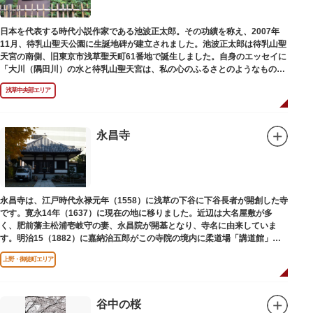
日本を代表する時代小説作家である池波正太郎。その功績を称え、2007年
11月、待乳山聖天公園に生誕地碑が建立されました。池波正太郎は待乳山聖
天宮の南側、旧東京市浅草聖天町61番地で誕生しました。自身のエッセイに
「大川（隅田川）の水と待乳山聖天宮は、私の心のふるさとのようなもの
だ」（『東京の情景「大川と待乳山聖天宮」』より）と記しており、小説の
浅草中央部エリア
舞台にも待乳山や近くの今戸、橋場などをたびたび登場させています。
永昌寺
永昌寺は、江戸時代永禄元年（1558）に浅草の下谷に下谷長者が開創した寺
です。寛永14年（1637）に現在の地に移りました。近辺は大名屋敷が多
く、肥前藩主松浦壱岐守の妻、永昌院が開基となり、寺名に由来していま
す。明治15（1882）に嘉納治五郎がこの寺院の境内に柔道場「講道館」を
設立しました。
上野・御徒町エリア
谷中の桜