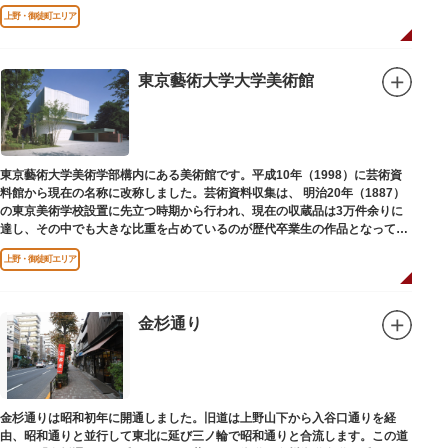
にも同じ像が置かれています。
上野・御徒町エリア
東京藝術大学大学美術館
東京藝術大学美術学部構内にある美術館です。平成10年（1998）に芸術資
料館から現在の名称に改称しました。芸術資料収集は、 明治20年（1887）
の東京美術学校設置に先立つ時期から行われ、現在の収蔵品は3万件余りに
達し、その中でも大きな比重を占めているのが歴代卒業生の作品となってい
ます。
上野・御徒町エリア
金杉通り
金杉通りは昭和初年に開通しました。旧道は上野山下から入谷口通りを経
由、昭和通りと並行して東北に延び三ノ輪で昭和通りと合流します。この道