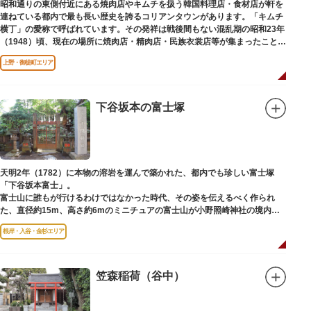
昭和通りの東側付近にある焼肉店やキムチを扱う韓国料理店・食材店が軒を
連ねている都内で最も長い歴史を誇るコリアンタウンがあります。「キムチ
横丁」の愛称で呼ばれています。その発祥は戦後間もない混乱期の昭和23年
（1948）頃、現在の場所に焼肉店・精肉店・民族衣裳店等が集まったことに
端を発しています。
上野・御徒町エリア
下谷坂本の富士塚
天明2年（1782）に本物の溶岩を運んで築かれた、都内でも珍しい富士塚
「下谷坂本富士」。
富士山に誰もが行けるわけではなかった時代、その姿を伝えるべく作られ
た、直径約15m、高さ約6mのミニチュアの富士山が小野照崎神社の境内に
あります。
根岸・入谷・金杉エリア
一合目から順に十合目まで記されており、南無妙法と書かれた石碑や修験道
の開祖である役小角の像も残る等、神仏習合の名残が見て取れます。
先人の山守りの知恵によって今も当時の荘厳な姿を残していて、国の重要有
形民俗文化財に指定されています。
笠森稲荷（谷中）
富士山に合わせて、お山開きが行われ、6月30日と1日には富士塚に登ること
ができます。