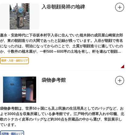
入谷朝顔発祥の地碑
嘉永・安政時代に下谷坂本村字入谷に住んでいた植木師の成田屋山崎留次郎
が、東の朝顔造りの大関であったと記録が残っています。入谷が朝顔で有名
になったのは、明治になってからのことで、土質が朝顔造りに適していたの
か、十数件の植木屋が、一軒500～600坪の土地を有し、軒を連ねて朝顔造
りをはじめました。
根岸・入谷・金杉エリア
袋物参考館
袋物参考館は、世界50ヶ国にも及ぶ民族の生活用具としてのバッグなど、お
よそ3000点を収集所蔵している参考館です。江戸時代の煙草入れや印籠、北
欧のトナカイ皮革のバッグなど約300点を所蔵品の中から選び、常設展示し
ています。
浅草橋・蔵前エリア