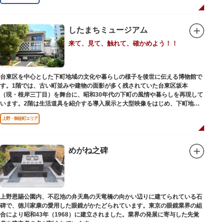
したまちミュージアム
来て、見て、触れて、確かめよう！！
台東区を中心とした下町地域の文化や暮らしの様子を後世に伝える博物館で
す。1階では、古い町並みや建物の面影が多く残されていた台東区坂本
（現・根岸三丁目）を舞台に、昭和30年代の下町の風情や暮らしを再現して
います。2階は生活道具を紹介する導入展示と大型映像をはじめ、下町地域
の歴史や出来事をたどることのできる資料を展示しています。また3階には
上野・御徒町エリア
企画展示室と、道具や玩具を体験し、調べることができるしたまち情報コー
ナーがあります。
めがね之碑
上野恩賜公園内、不忍池の弁天島の天竜橋の向かい辺りに建てられている石
碑で、徳川家康の愛用した眼鏡がかたどられています。東京の眼鏡業界の組
合により昭和43年（1968）に建立されました。業界の発展に寄与した先覚