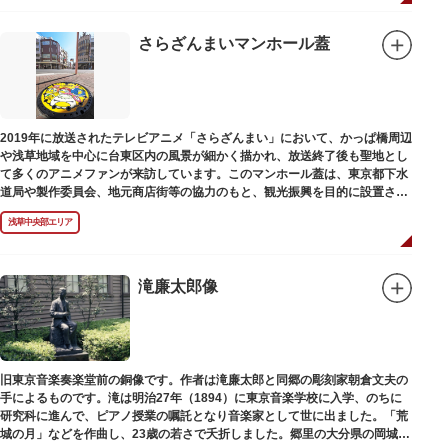
さらざんまいマンホール蓋
2019年に放送されたテレビアニメ「さらざんまい」において、かっぱ橋周辺
や浅草地域を中心に台東区内の風景が細かく描かれ、放送終了後も聖地とし
て多くのアニメファンが来訪しています。このマンホール蓋は、東京都下水
道局や製作委員会、地元商店街等の協力のもと、観光振興を目的に設置され
ました。
浅草中央部エリア
描かれているのは、主人公である矢逆一稀、久慈悠、陣内燕太の3人が、か
っぱ橋に封印されていた謎のカッパ型生命体“ケッピ”によって河童の姿に変
身させられた姿です。
滝廉太郎像
設置年月日：令和3年4月13日
旧東京音楽奏楽堂前の銅像です。作者は滝廉太郎と同郷の彫刻家朝倉文夫の
手によるものです。滝は明治27年（1894）に東京音楽学校に入学、のちに
研究科に進んで、ピアノ授業の嘱託となり音楽家として世に出ました。「荒
城の月」などを作曲し、23歳の若さで夭折しました。郷里の大分県の岡城趾