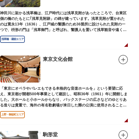
神田川に架かる浅草橋は、江戸時代には浅草見附があったところで、台東区
側の橋のたもとに｢浅草見附跡」の碑が建っています。浅草見附が置かれた
のは寛永13年（1636）、江戸城の警護のため36箇所に設けられた見附の一
つで、枡形の門は「浅草御門」と呼ばれ、警護人を置いて浅草観音や遠くは
奥州へ往来する人々を取り締まりました。
浅草橋・蔵前エリア
東京文化会館
「東京にオペラやバレエもできる本格的な音楽ホールを」という要望に応
え、東京都が開都500年事業として建設し、昭和36年（1961）年に開館しま
した。大ホールと小ホールからなり、バックステージの広さなどのゆとりあ
る造りは貴重で、海外の有名歌劇場が来日した際の公演に使用されることが
多いホールです。
上野・御徒町エリア
駒形堂