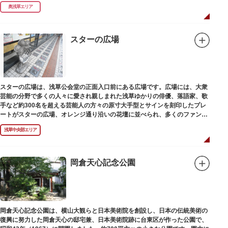
つがれています。
奥浅草エリア
スターの広場
スターの広場は、浅草公会堂の正面入口前にある広場です。広場には、大衆
芸能の分野で多くの人々に愛され親しまれた浅草ゆかりの俳優、落語家、歌
手など約300名を超える芸能人の方々の原寸大手型とサインを刻印したプレ
ートがスターの広場、オレンジ通り沿いの花壇に並べられ、多くのファンに
親しまれています。
浅草中央部エリア
岡倉天心記念公園
岡倉天心記念公園は、横山大観らと日本美術院を創設し、日本の伝統美術の
復興に努力した岡倉天心の邸宅兼、日本美術院跡に台東区が作った公園で、