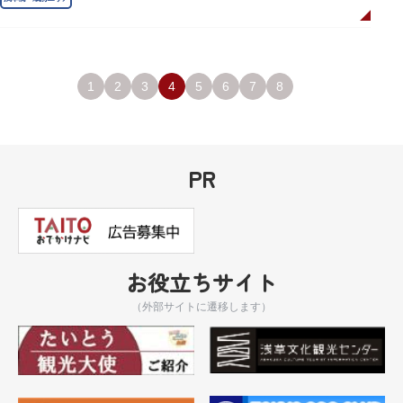
1
2
3
4
5
6
7
8
PR
お役立ちサイト
（外部サイトに遷移します）