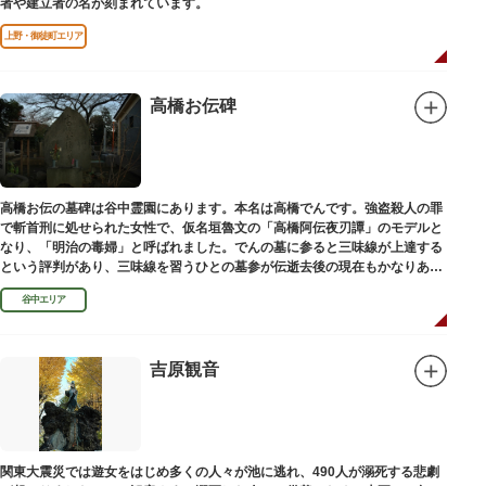
者や建立者の名が刻まれています。
上野・御徒町エリア
高橋お伝碑
高橋お伝の墓碑は谷中霊園にあります。本名は高橋でんです。強盗殺人の罪
で斬首刑に処せられた女性で、仮名垣魯文の「高橋阿伝夜刃譚」のモデルと
なり、「明治の毒婦」と呼ばれました。でんの墓に参ると三味線が上達する
という評判があり、三味線を習うひとの墓参が伝逝去後の現在もかなりある
といわれています。
谷中エリア
吉原観音
関東大震災では遊女をはじめ多くの人々が池に逃れ、490人が溺死する悲劇