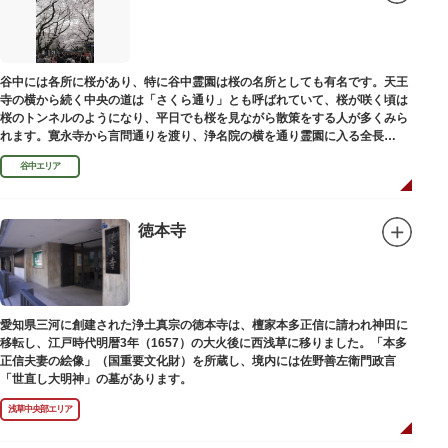
谷中には各所に桜があり、特に谷中霊園は桜の名所としても有名です。天王
寺の横から続く中央の道は「さくら通り」とも呼ばれていて、桜が咲く頃は
桜のトンネルのようになり、平日でも桜を見ながら散策をする人が多くみら
れます。寛永寺から言問通りを渡り、浄名院の横を通り霊園に入る全長
100mの桜並木や、霊園内に点在する大木なども見事です。
谷中エリア
徳本寺
愛知県三河に創建された浄土真宗の徳本寺は、檀家本多正信に請われ神田に
移転し、江戸時代明暦3年（1657）の大火後に西浅草に移りました。「本多
正信夫妻の絵像」（国重要文化財）を所蔵し、境内には佐野善左衛門政言
「世直し大明神」の墓があります。
浅草中央部エリア