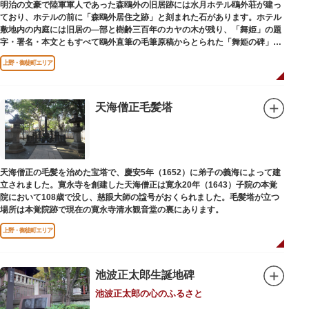
明治の文豪で陸軍軍人であった森鴎外の旧居跡には水月ホテル鴎外荘が建っ
ており、ホテルの前に「森鴎外居住之跡」と刻まれた石があります。ホテル
敷地内の内庭には旧居の―部と樹齢三百年のカヤの木が残り、「舞姫」の題
字・署名・本文ともすべて鴎外直筆の毛筆原稿からとられた「舞姫の碑」の
文学碑も建っています。
上野・御徒町エリア
天海僧正毛髪塔
天海僧正の毛髪を治めた宝塔で、慶安5年（1652）に弟子の義海によって建
立されました。寛永寺を創建した天海僧正は寛永20年（1643）子院の本覚
院において108歳で没し、慈眼大師の諡号がおくられました。毛髪塔が立つ
場所は本覚院跡で現在の寛永寺清水観音堂の裏にあります。
上野・御徒町エリア
池波正太郎生誕地碑
池波正太郎の心のふるさと