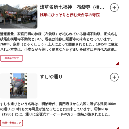
浅草名所七福神 布袋尊（橋場不動尊）
浅草にひっそりと佇む天台宗の寺院
清廉度量、家庭円満の神様（布袋尊）が祀られている橋場不動尊。正式名を
砂尾山橋場寺不動院といい、現在は比叡山延暦寺の末寺となっています。
760年、寂昇（じゃくしょう）上人によって開創されました。1845年に建立
された本堂は、小堂ながら美しく簡素なたたずまいを残す江戸時代の建築様
式です。明治の大火、関東大震災、第二次大戦の戦災でも周辺を災禍から守
奥浅草エリア
ったことから「火伏せの不動尊」とも呼ばれています。
本堂の右前には、樹齢約700年の大銀杏が見事な枝葉を伸ばしています。そ
の昔、すぐ近くを流れる隅田川を往来して参拝する人の目印となったのがこ
すしや通り
の銀杏で、今なおそのパワーを授かりに来る人も多いそうです。
また、江戸時代から伝わる布袋尊像が祀られています。その姿は肩に袋がな
くお腹が袋代わりの形をしている珍しいもので、古くから庶民に尊信されて
います。（御開帳期間 1月1日～7日）
すしや通りという名称は、明治時代、雷門通りから六区に通ずる延長100m
の通りに18軒もの寿司屋が連なったことに由来しています。昭和61年
（1986）には、通りに全覆式アーケードやカラー舗装が施されました。
浅草中央部エリア