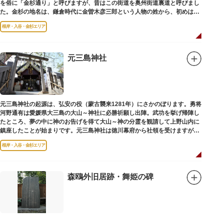
を俗に「金杉通り」と呼びますが、昔はこの街道を奥州街道裏道と呼びまし
た。金杉の地名は、鎌倉時代に金曽木彦三郎という人物の姓から、初めは金
曽木、それが金杉に変わったものとされています。
根岸・入谷・金杉エリア
元三島神社
元三島神社の起源は、弘安の役（蒙古襲来1281年）にさかのぼります。勇将
河野通有は愛媛県大三島の大山～神社に必勝祈願し出陣。武功を挙げ帰陣し
たところ、夢の中に神のお告げを得て大山～神の分霊を観請して上野山内に
鎮座したことが始まりです。元三島神社は徳川幕府から社領を受けますが、
御用地となったために上野から浅草へ移転し、現在の地に至ります。
根岸・入谷・金杉エリア
森鴎外旧居跡・舞姫の碑