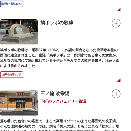
浅草橋・蔵前エリア
鳩ポッポの歌碑
鳩ポッポの歌碑は、昭和37年（1962）に作詞の舞台となった浅草寺本堂の
西側に建立されました。童謡「鳩ポッポ」は、作詞家である東くめ女史が、
浅草寺の境内にて鳩と戯れている子供たちをみてこの歌詞を書き、滝蓮太郎
により作曲されました。
浅草中央部エリア
三ノ輪 改栄湯
下町のラグジュアリー銭湯
落ち着いた色合いの浴室で、まるで高級リゾートのような雰囲気の改栄湯。
そんな改栄湯の魅力の一つは、別名「美人の湯」ともよばれる「軟水」。地