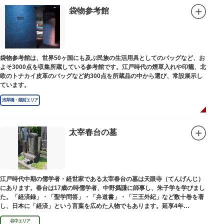
袋物参考館
袋物参考館は、世界50ヶ国にも及ぶ民族の生活用具としてのバッグなど、お
よそ3000点を収集所蔵している参考館です。江戸時代の煙草入れや印籠、北
欧のトナカイ皮革のバッグなど約300点を所蔵品の中から選び、常設展示し
ています。
浅草橋・蔵前エリア
太宰春台の墓
江戸時代中期の儒学者・経世家である太宰春台の墓は天眼寺（てんげんじ）
にあります。春台は17歳の時儒学者、中野撝謙に師事し、朱子学を学びまし
た。「経済録」・「聖学問答」・「弁道書」・「三王外紀」など数十巻を著
し、日本に「経済」という言葉を広めた人物でもあります。延享4年
（1747）に没しました。
谷中エリア