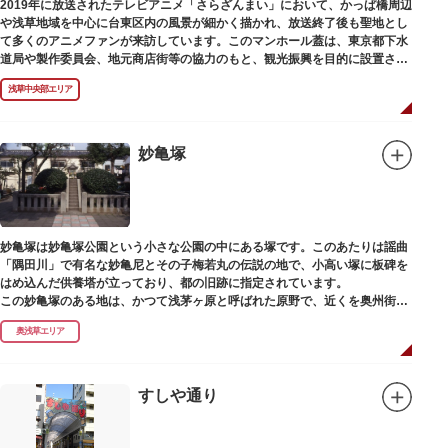
2019年に放送されたテレビアニメ「さらざんまい」において、かっぱ橋周辺
や浅草地域を中心に台東区内の風景が細かく描かれ、放送終了後も聖地とし
て多くのアニメファンが来訪しています。このマンホール蓋は、東京都下水
道局や製作委員会、地元商店街等の協力のもと、観光振興を目的に設置され
ました。
浅草中央部エリア
描かれているのは、主人公である矢逆一稀、久慈悠、陣内燕太の3人が、か
っぱ橋に封印されていた謎のカッパ型生命体“ケッピ”によって河童の姿に変
身させられた姿です。
妙亀塚
設置年月日：令和3年4月13日
妙亀塚は妙亀塚公園という小さな公園の中にある塚です。このあたりは謡曲
「隅田川」で有名な妙亀尼とその子梅若丸の伝説の地で、小高い塚に板碑を
はめ込んだ供養塔が立っており、都の旧跡に指定されています。
この妙亀塚のある地は、かつて浅茅ヶ原と呼ばれた原野で、近くを奥州街道
が通じていました。妙亀塚は「梅若伝説」にちなんだ名称です。「梅若伝
奥浅草エリア
説」とは平安時代、吉田少将惟房の子・梅若が、信夫藤太という人買いにさ
らわれ、都から奥州へつれて行かれる途中、重い病にかかりこの地に捨てら
れ世を去りました。我が子を探し求めてはるばるこの地まで来た母親は、隅
田川岸で里人から梅若の死を知らされ、髪をおろして妙亀尼と称し庵を結ん
すしや通り
だ、という説話です。謡曲『隅田川』はこの伝説をもとにしています。
塚の上には板碑が祀られています。この板碑には「弘安十一年戊子五月二十
二日孝子敬白」と刻まれており、区内でも古いものです。しかし妙亀塚と板