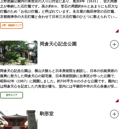
上野恩賜公園内の東照宮の入り口付近にあり、寛永8年（1631）、佐久間勝
之が奉納した石灯籠です。高さ約6ｍ、笠石の周囲約4ｍとあまりにも巨大な
灯籠のため「お化け灯籠」と呼ばれています。名古屋の熱田神宮の石灯籠、
京都南禅寺の大石灯籠と合わせて日本三大石灯籠のひとつに数えられていま
す。
上野・御徒町エリア
岡倉天心記念公園
岡倉天心記念公園は、横山大観らと日本美術院を創設し、日本の伝統美術の
復興に努力した岡倉天心の邸宅兼、日本美術院跡に台東区が作った公園で、
昭和42年（1967）に開園しました。約700平方ｍの小さな公園です。園内に
は岡倉天心を記念した六角堂が建ち、堂内には平櫛田中作の天心坐像が安置
されています。
谷中エリア
駒形堂