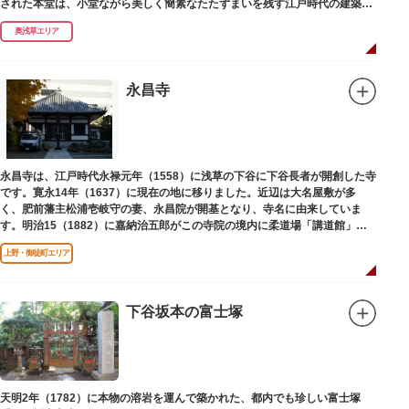
された本堂は、小堂ながら美しく簡素なたたずまいを残す江戸時代の建築様
式です。明治の大火、関東大震災、第二次大戦の戦災でも周辺を災禍から守
奥浅草エリア
ったことから「火伏せの不動尊」とも呼ばれています。
本堂の右前には、樹齢約700年の大銀杏が見事な枝葉を伸ばしています。そ
の昔、すぐ近くを流れる隅田川を往来して参拝する人の目印となったのがこ
永昌寺
の銀杏で、今なおそのパワーを授かりに来る人も多いそうです。
また、江戸時代から伝わる布袋尊像が祀られています。その姿は肩に袋がな
くお腹が袋代わりの形をしている珍しいもので、古くから庶民に尊信されて
います。（御開帳期間 1月1日～7日）
永昌寺は、江戸時代永禄元年（1558）に浅草の下谷に下谷長者が開創した寺
です。寛永14年（1637）に現在の地に移りました。近辺は大名屋敷が多
く、肥前藩主松浦壱岐守の妻、永昌院が開基となり、寺名に由来していま
す。明治15（1882）に嘉納治五郎がこの寺院の境内に柔道場「講道館」を
設立しました。
上野・御徒町エリア
下谷坂本の富士塚
天明2年（1782）に本物の溶岩を運んで築かれた、都内でも珍しい富士塚