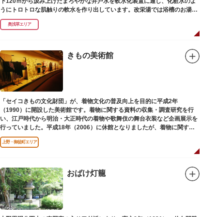
下120ｍから汲み上げたまろやかな井戸水を軟水化装置に通し、化粧水のよ
うにトロトロな肌触りの軟水を作り出しています。改栄湯では浴槽のお湯か
らカランのお湯まですべてが軟水。お風呂上がりにはお肌しっとり、髪の毛
奥浅草エリア
さらさらになれることまちがいなしです。お風呂の種類も多く、高濃度浸透
炭酸泉、シルキーバス、ジェットバス、サウナなど気分によって様々なお風
呂を楽しめます。
そしてお風呂上がりには、キンキンに冷えた生ビールやレモンサワーで乾杯
きもの美術館
するもよし、改栄湯名物こだわりの生乳ソフトクリームを食べるのもよし、
どの年代の方々も、身も心も温まる幸せな空間となっています。オリジナル
グッズの販売もありますのでお立ち寄りの際にはぜひ覗いてみてください
ね。
「セイコきもの文化財団」が、着物文化の普及向上を目的に平成2年
（1990）に開設した美術館です。着物に関する資料の収集・調査研究を行
い、江戸時代から明治・大正時代の着物や歌舞伎の舞台衣装など企画展示を
行っていました。平成18年（2006）に休館となりましたが、着物に関する
調査研究等は引き続き本財団で行っています。
上野・御徒町エリア
平成18年（2006）に休館
おばけ灯籠