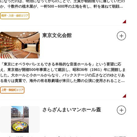
になったのは、明治になってからのことで、土質が朝顔造りに適していたの
か、十数件の植木屋が、一軒500～600坪の土地を有し、軒を連ねて朝顔造
りをはじめました。
根岸・入谷・金杉エリア
東京文化会館
「東京にオペラやバレエもできる本格的な音楽ホールを」という要望に応
え、東京都が開都500年事業として建設し、昭和36年（1961）年に開館しま
した。大ホールと小ホールからなり、バックステージの広さなどのゆとりあ
る造りは貴重で、海外の有名歌劇場が来日した際の公演に使用されることが
多いホールです。
上野・御徒町エリア
さらざんまいマンホール蓋