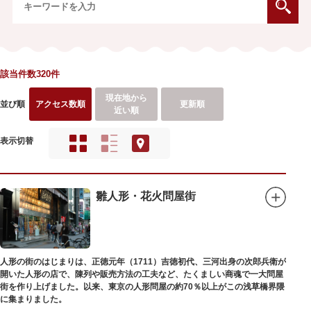
該当件数320件
現在地から
並び順
アクセス数順
更新順
近い順
表示切替
雛人形・花火問屋街
人形の街のはじまりは、正徳元年（1711）吉徳初代、三河出身の次郎兵衛が
開いた人形の店で、陳列や販売方法の工夫など、たくましい商魂で一大問屋
街を作り上げました。以来、東京の人形問屋の約70％以上がこの浅草橋界隈
に集まりました。