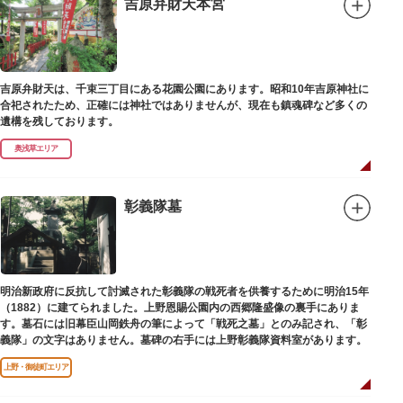
吉原弁財天本宮
吉原弁財天は、千束三丁目にある花園公園にあります。昭和10年吉原神社に
合祀されたため、正確には神社ではありませんが、現在も鎮魂碑など多くの
遺構を残しております。
奥浅草エリア
彰義隊墓
明治新政府に反抗して討滅された彰義隊の戦死者を供養するために明治15年
（1882）に建てられました。上野恩賜公園内の西郷隆盛像の裏手にありま
す。墓石には旧幕臣山岡鉄舟の筆によって「戦死之墓」とのみ記され、「彰
義隊」の文字はありません。墓碑の右手には上野彰義隊資料室があります。
上野・御徒町エリア