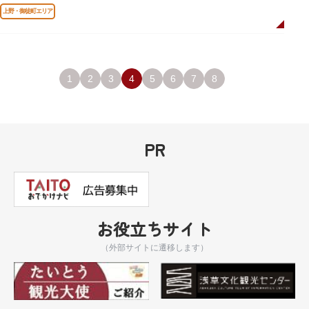
上野・御徒町エリア
1
2
3
4
5
6
7
8
PR
お役立ちサイト
（外部サイトに遷移します）