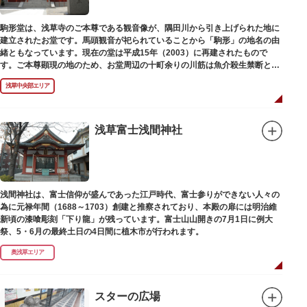
駒形堂は、浅草寺のご本尊である観音像が、隅田川から引き上げられた地に
建立されたお堂です。馬頭観音が祀られていることから「駒形」の地名の由
緒ともなっています。現在の堂は平成15年（2003）に再建されたもので
す。ご本尊顕現の地のため、お堂周辺の十町余りの川筋は魚介殺生禁断とな
り、戒殺碑が建立されました。
浅草中央部エリア
浅草富士浅間神社
浅間神社は、富士信仰が盛んであった江戸時代、富士参りができない人々の
為に元禄年間（1688～1703）創建と推察されており、本殿の扉には明治維
新頃の漆喰彫刻「下り龍」が残っています。富士山山開きの7月1日に例大
祭、5・6月の最終土日の4日間に植木市が行われます。
奥浅草エリア
スターの広場