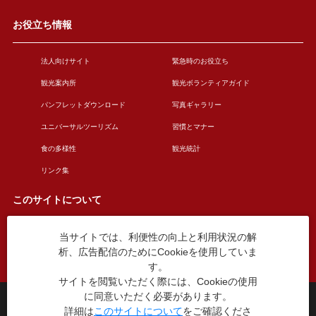
お役立ち情報
法人向けサイト
緊急時のお役立ち
観光案内所
観光ボランティアガイド
パンフレットダウンロード
写真ギャラリー
ユニバーサルツーリズム
習慣とマナー
食の多様性
観光統計
リンク集
このサイトについて
当サイトでは、利便性の向上と利用状況の解
このサイトについて
広告掲載について
析、広告配信のためにCookieを使用していま
お問い合わせ
す。
サイトを閲覧いただく際には、Cookieの使用
に同意いただく必要があります。
台東区役所観光課
詳細は
このサイトについて
をご確認くださ
〒110-8615 東京都台東区東上野4丁目5番6号