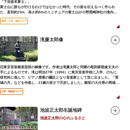
「下谷坂本富士」。
富士山に誰もが行けるわけではなかった時代、その姿を伝えるべく作られ
た、直径約15m、高さ約6mのミニチュアの富士山が小野照崎神社の境内に
あります。
根岸・入谷・金杉エリア
一合目から順に十合目まで記されており、南無妙法と書かれた石碑や修験道
の開祖である役小角の像も残る等、神仏習合の名残が見て取れます。
先人の山守りの知恵によって今も当時の荘厳な姿を残していて、国の重要有
形民俗文化財に指定されています。
滝廉太郎像
富士山に合わせて、お山開きが行われ、6月30日と1日には富士塚に登ること
ができます。
【Twitter】https://twitter.com/onoterupr
旧東京音楽奏楽堂前の銅像です。作者は滝廉太郎と同郷の彫刻家朝倉文夫の
手によるものです。滝は明治27年（1894）に東京音楽学校に入学、のちに
研究科に進んで、ピアノ授業の嘱託となり音楽家として世に出ました。「荒
城の月」などを作曲し、23歳の若さで夭折しました。郷里の大分県の岡城趾
にも同じ像が置かれています。
上野・御徒町エリア
池波正太郎生誕地碑
池波正太郎の心のふるさと