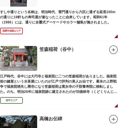
碑との関係は、明らかではありません。
なお、隅田川の対岸、木母寺（墨田区堤通）境内には梅若にちなむ梅若塚
すしや通りという名称は、明治時代、雷門通りから六区に通ずる延長100m
（都旧跡）があり、この妙亀塚と相対するものと考えられています。
の通りに18軒もの寿司屋が連なったことに由来しています。昭和61年
（1986）には、通りに全覆式アーケードやカラー舗装が施されました。
浅草中央部エリア
笠森稲荷（谷中）
江戸時代、谷中には大円寺と福泉院に二つの笠森稲荷がありました。福泉院
前の鍵屋という水茶屋にいたのが江戸で評判の美人お仙です。幕末の上野戦
争で福泉院焼失し廃寺になり笠森稲荷は寛永寺の子院養寿院に移転しまし
た。のち、明治26年に福泉院跡に建立されたのが功徳林寺（くどくりんじ）
で、明治末期には稲荷社が祀られました。
谷中エリア
高橋お伝碑