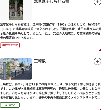
浅草迷子しらせ石標
浅草迷子しらせ石標は、江戸時代安政7年（1860）の復元として、昭和32年
（1957）に浅草寺本道前に建立されました。石標は当時、迷子や尋ね人の掲
示板の役割を果たしていました。また、安政の大地震による吉原楼閣の犠牲
者の慰霊碑でもあります｡
浅草中央部エリア
三崎坂
三崎坂は、谷中2丁目と3丁目の間を南東に上り、坂下で団子坂と向き合う坂
です。この坂がある三崎町は三遊亭円朝の「怪談牡丹燈籠」の舞台にもなり
ました。右も左も寺ばかりで首を振り振り上り下りしたという説などから別
名を首振り坂ともいいます。谷中の中央を東西に貫くメインストリートで
す。
谷中エリア