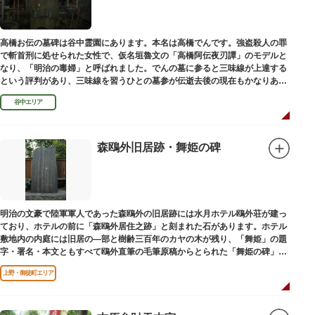
高橋お伝の墓碑は谷中霊園にあります。本名は高橋でんです。強盗殺人の罪
で斬首刑に処せられた女性で、仮名垣魯文の「高橋阿伝夜刃譚」のモデルと
なり、「明治の毒婦」と呼ばれました。でんの墓に参ると三味線が上達する
という評判があり、三味線を習うひとの墓参が伝逝去後の現在もかなりある
といわれています。
谷中エリア
森鴎外旧居跡・舞姫の碑
明治の文豪で陸軍軍人であった森鴎外の旧居跡には水月ホテル鴎外荘が建っ
ており、ホテルの前に「森鴎外居住之跡」と刻まれた石があります。ホテル
敷地内の内庭には旧居の―部と樹齢三百年のカヤの木が残り、「舞姫」の題
字・署名・本文ともすべて鴎外直筆の毛筆原稿からとられた「舞姫の碑」の
文学碑も建っています。
上野・御徒町エリア