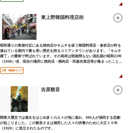
東上野韓国料理店街
昭和通りの東側付近にある焼肉店やキムチを扱う韓国料理店・食材店が軒を
連ねている都内で最も長い歴史を誇るコリアンタウンがあります。「キムチ
横丁」の愛称で呼ばれています。その発祥は戦後間もない混乱期の昭和23年
（1948）頃、現在の場所に焼肉店・精肉店・民族衣裳店等が集まったことに
端を発しています。
上野・御徒町エリア
吉原観音
関東大震災では遊女をはじめ多くの人々が池に逃れ、490人が溺死する悲劇
が起こりました。この観音さまは溺死した人々の供養のために大正１５年
（1926）に造立されたものです。