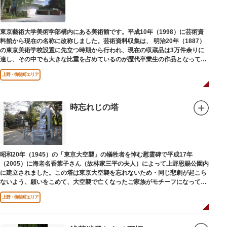
東京藝術大学美術学部構内にある美術館です。平成10年（1998）に芸術資
料館から現在の名称に改称しました。芸術資料収集は、 明治20年（1887）
の東京美術学校設置に先立つ時期から行われ、現在の収蔵品は3万件余りに
達し、その中でも大きな比重を占めているのが歴代卒業生の作品となってい
ます。
上野・御徒町エリア
時忘れじの塔
昭和20年（1945）の「東京大空襲」の犠牲者を悼む慰霊碑で平成17年
（2005）に海老名香葉子さん（故林家三平の夫人）によって上野恩賜公園内
に建立されました。この塔は東京大空襲を忘れないため・同じ悲劇が起こら
ないよう、願いをこめて、大空襲で亡くなったご家族がモチーフになってい
る平和祈念母子像・時計塔です。
上野・御徒町エリア