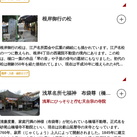
根岸御行の松
根岸御行の松は、江戸名所図会や広重の錦絵にも描かれています。江戸名松
の一つに数えられ、根岸4丁目の西蔵院不動堂の境内にあります。この松
は、樋口一葉の作品「琴の音」や子規の俳句の題材にもなりました。初代の
松は樹齢350年を経た後枯れてしまい、現在は平成30年に植えられた4代目
の松になります。
根岸・入谷・金杉エリア
浅草名所七福神 布袋尊（橋場不動尊）
浅草にひっそりと佇む天台宗の寺院
清廉度量、家庭円満の神様（布袋尊）が祀られている橋場不動尊。正式名を
砂尾山橋場寺不動院といい、現在は比叡山延暦寺の末寺となっています。
760年、寂昇（じゃくしょう）上人によって開創されました。1845年に建立