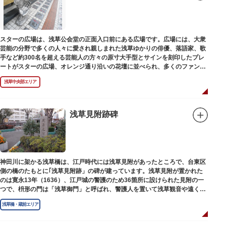
スターの広場は、浅草公会堂の正面入口前にある広場です。広場には、大衆
芸能の分野で多くの人々に愛され親しまれた浅草ゆかりの俳優、落語家、歌
手など約300名を超える芸能人の方々の原寸大手型とサインを刻印したプレ
ートがスターの広場、オレンジ通り沿いの花壇に並べられ、多くのファンに
親しまれています。
浅草中央部エリア
浅草見附跡碑
神田川に架かる浅草橋は、江戸時代には浅草見附があったところで、台東区
側の橋のたもとに｢浅草見附跡」の碑が建っています。浅草見附が置かれた
のは寛永13年（1636）、江戸城の警護のため36箇所に設けられた見附の一
つで、枡形の門は「浅草御門」と呼ばれ、警護人を置いて浅草観音や遠くは
奥州へ往来する人々を取り締まりました。
浅草橋・蔵前エリア