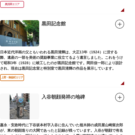
奥浅草エリア
黒田記念館
日本近代洋画の父ともいわれる黒田清輝は、大正13年（1924）に没する
際、遺産の一部を美術の奨励事業に役立てるよう遺言しました。これをうけ
て昭和3年（1928）に竣工したのが黒田記念館です。岡田信一郎により設計
され、現在は黒田記念室と特別室で黒田清輝の作品を展示しています。
上野・御徒町エリア
入谷朝顔発祥の地碑
嘉永・安政時代に下谷坂本村字入谷に住んでいた植木師の成田屋山崎留次郎
が、東の朝顔造りの大関であったと記録が残っています。入谷が朝顔で有名