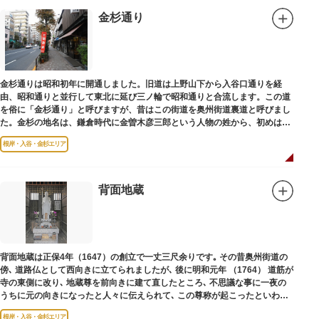
金杉通り
金杉通りは昭和初年に開通しました。旧道は上野山下から入谷口通りを経
由、昭和通りと並行して東北に延び三ノ輪で昭和通りと合流します。この道
を俗に「金杉通り」と呼びますが、昔はこの街道を奥州街道裏道と呼びまし
た。金杉の地名は、鎌倉時代に金曽木彦三郎という人物の姓から、初めは金
曽木、それが金杉に変わったものとされています。
根岸・入谷・金杉エリア
背面地蔵
背面地蔵は正保4年（1647）の創立で一丈三尺余りです｡ その昔奥州街道の
傍､ 道路仏として西向きに立てられましたが､ 後に明和元年 （1764） 道筋が
寺の東側に改り､ 地蔵尊を前向きに建て直したところ､ 不思議な事に一夜の
うちに元の向きになったと人々に伝えられて､ この尊称が起こったといわれ
ています｡薬王寺（やくおうじ）にあります。
根岸・入谷・金杉エリア