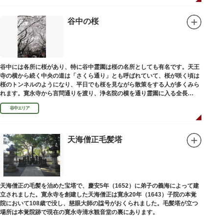
谷中の桜
谷中には各所に桜があり、特に谷中霊園は桜の名所としても有名です。天王
寺の横から続く中央の道は「さくら通り」とも呼ばれていて、桜が咲く頃は
桜のトンネルのようになり、平日でも桜を見ながら散策をする人が多くみら
れます。寛永寺から言問通りを渡り、浄名院の横を通り霊園に入る全長
100mの桜並木や、霊園内に点在する大木なども見事です。
谷中エリア
天海僧正毛髪塔
天海僧正の毛髪を治めた宝塔で、慶安5年（1652）に弟子の義海によって建
立されました。寛永寺を創建した天海僧正は寛永20年（1643）子院の本覚
院において108歳で没し、慈眼大師の諡号がおくられました。毛髪塔が立つ
場所は本覚院跡で現在の寛永寺清水観音堂の裏にあります。