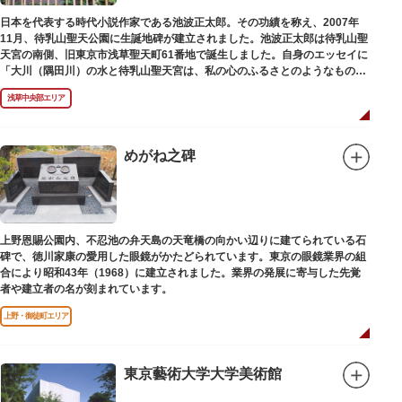
日本を代表する時代小説作家である池波正太郎。その功績を称え、2007年
11月、待乳山聖天公園に生誕地碑が建立されました。池波正太郎は待乳山聖
天宮の南側、旧東京市浅草聖天町61番地で誕生しました。自身のエッセイに
「大川（隅田川）の水と待乳山聖天宮は、私の心のふるさとのようなもの
だ」（『東京の情景「大川と待乳山聖天宮」』より）と記しており、小説の
浅草中央部エリア
舞台にも待乳山や近くの今戸、橋場などをたびたび登場させています。
めがね之碑
上野恩賜公園内、不忍池の弁天島の天竜橋の向かい辺りに建てられている石
碑で、徳川家康の愛用した眼鏡がかたどられています。東京の眼鏡業界の組
合により昭和43年（1968）に建立されました。業界の発展に寄与した先覚
者や建立者の名が刻まれています。
上野・御徒町エリア
東京藝術大学大学美術館