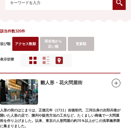
該当件数320件
現在地から
並び順
アクセス数順
更新順
近い順
表示切替
雛人形・花火問屋街
人形の街のはじまりは、正徳元年（1711）吉徳初代、三河出身の次郎兵衛が
開いた人形の店で、陳列や販売方法の工夫など、たくましい商魂で一大問屋
街を作り上げました。以来、東京の人形問屋の約70％以上がこの浅草橋界隈
に集まりました。