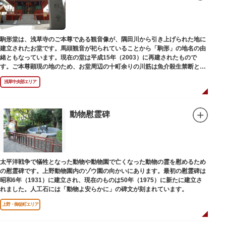
駒形堂は、浅草寺のご本尊である観音像が、隅田川から引き上げられた地に
建立されたお堂です。馬頭観音が祀られていることから「駒形」の地名の由
緒ともなっています。現在の堂は平成15年（2003）に再建されたもので
す。ご本尊顕現の地のため、お堂周辺の十町余りの川筋は魚介殺生禁断とな
り、戒殺碑が建立されました。
浅草中央部エリア
動物慰霊碑
太平洋戦争で犠牲となった動物や動物園で亡くなった動物の霊を慰めるため
の慰霊碑です。上野動物園内のゾウ園の向かいにあります。最初の慰霊碑は
昭和6年（1931）に建立され、現在のものは50年（1975）に新たに建立さ
れました。人工石には「動物よ安らかに」の碑文が刻まれています。
上野・御徒町エリア