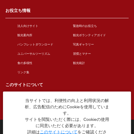
お役立ち情報
法人向けサイト
緊急時のお役立ち
観光案内所
観光ボランティアガイド
パンフレットダウンロード
写真ギャラリー
ユニバーサルツーリズム
習慣とマナー
食の多様性
観光統計
リンク集
このサイトについて
当サイトでは、利便性の向上と利用状況の解
このサイトについて
広告掲載について
析、広告配信のためにCookieを使用していま
お問い合わせ
す。
サイトを閲覧いただく際には、Cookieの使用
に同意いただく必要があります。
台東区役所観光課
詳細は
このサイトについて
をご確認くださ
〒110-8615 東京都台東区東上野4丁目5番6号