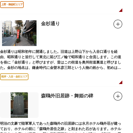
です。
上野・御徒町エリア
金杉通り
金杉通りは昭和初年に開通しました。旧道は上野山下から入谷口通りを経
由、昭和通りと並行して東北に延び三ノ輪で昭和通りと合流します。この道
を俗に「金杉通り」と呼びますが、昔はこの街道を奥州街道裏道と呼びまし
た。金杉の地名は、鎌倉時代に金曽木彦三郎という人物の姓から、初めは金
曽木、それが金杉に変わったものとされています。
根岸・入谷・金杉エリア
森鴎外旧居跡・舞姫の碑
明治の文豪で陸軍軍人であった森鴎外の旧居跡には水月ホテル鴎外荘が建っ
ており、ホテルの前に「森鴎外居住之跡」と刻まれた石があります。ホテル