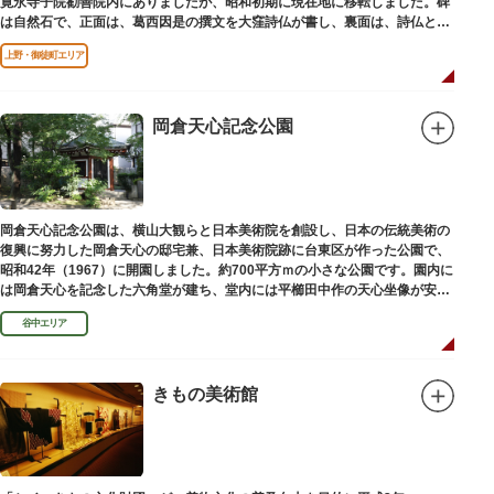
寛永寺子院勧善院内にありましたが、昭和初期に現在地に移転しました。碑
は自然石で、正面は、葛西因是の撰文を大窪詩仏が書し、裏面は、詩仏と菊
池五山の自筆の詩が刻まれています。
上野・御徒町エリア
岡倉天心記念公園
岡倉天心記念公園は、横山大観らと日本美術院を創設し、日本の伝統美術の
復興に努力した岡倉天心の邸宅兼、日本美術院跡に台東区が作った公園で、
昭和42年（1967）に開園しました。約700平方ｍの小さな公園です。園内に
は岡倉天心を記念した六角堂が建ち、堂内には平櫛田中作の天心坐像が安置
されています。
谷中エリア
きもの美術館