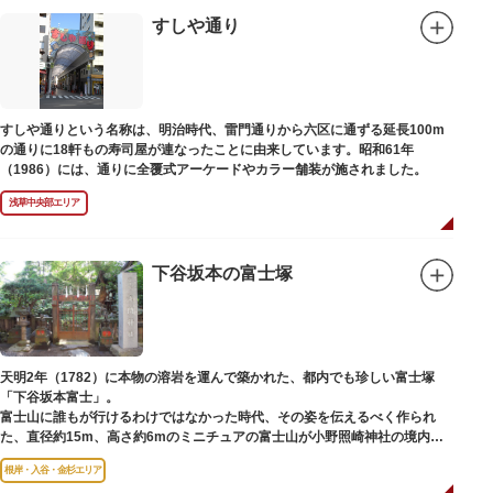
すしや通り
すしや通りという名称は、明治時代、雷門通りから六区に通ずる延長100m
の通りに18軒もの寿司屋が連なったことに由来しています。昭和61年
（1986）には、通りに全覆式アーケードやカラー舗装が施されました。
浅草中央部エリア
下谷坂本の富士塚
天明2年（1782）に本物の溶岩を運んで築かれた、都内でも珍しい富士塚
「下谷坂本富士」。
富士山に誰もが行けるわけではなかった時代、その姿を伝えるべく作られ
た、直径約15m、高さ約6mのミニチュアの富士山が小野照崎神社の境内に
あります。
根岸・入谷・金杉エリア
一合目から順に十合目まで記されており、南無妙法と書かれた石碑や修験道