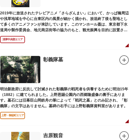
2019年に放送されたテレビアニメ「さらざんまい」において、かっぱ橋周辺
や浅草地域を中心に台東区内の風景が細かく描かれ、放送終了後も聖地とし
て多くのアニメファンが来訪しています。このマンホール蓋は、東京都下水
道局や製作委員会、地元商店街等の協力のもと、観光振興を目的に設置され
ました。
浅草中央部エリア
描かれているのは、主人公である矢逆一稀、久慈悠、陣内燕太の3人が、か
っぱ橋に封印されていた謎のカッパ型生命体“ケッピ”によって河童の姿に変
身させられた姿です。
彰義隊墓
設置年月日：令和3年4月13日
明治新政府に反抗して討滅された彰義隊の戦死者を供養するために明治15年
（1882）に建てられました。上野恩賜公園内の西郷隆盛像の裏手にありま
す。墓石には旧幕臣山岡鉄舟の筆によって「戦死之墓」とのみ記され、「彰
義隊」の文字はありません。墓碑の右手には上野彰義隊資料室があります。
上野・御徒町エリア
吉原観音