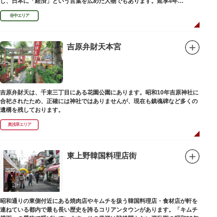
し、日本に「経済」という言葉を広めた人物でもあります。延享4年
（1747）に没しました。
谷中エリア
吉原弁財天本宮
吉原弁財天は、千束三丁目にある花園公園にあります。昭和10年吉原神社に
合祀されたため、正確には神社ではありませんが、現在も鎮魂碑など多くの
遺構を残しております。
奥浅草エリア
東上野韓国料理店街
昭和通りの東側付近にある焼肉店やキムチを扱う韓国料理店・食材店が軒を
連ねている都内で最も長い歴史を誇るコリアンタウンがあります。「キムチ