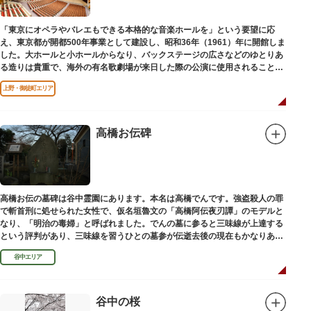
います。（御開帳期間 1月1日～7日）
「東京にオペラやバレエもできる本格的な音楽ホールを」という要望に応
え、東京都が開都500年事業として建設し、昭和36年（1961）年に開館しま
した。大ホールと小ホールからなり、バックステージの広さなどのゆとりあ
る造りは貴重で、海外の有名歌劇場が来日した際の公演に使用されることが
多いホールです。
上野・御徒町エリア
高橋お伝碑
高橋お伝の墓碑は谷中霊園にあります。本名は高橋でんです。強盗殺人の罪
で斬首刑に処せられた女性で、仮名垣魯文の「高橋阿伝夜刃譚」のモデルと
なり、「明治の毒婦」と呼ばれました。でんの墓に参ると三味線が上達する
という評判があり、三味線を習うひとの墓参が伝逝去後の現在もかなりある
といわれています。
谷中エリア
谷中の桜