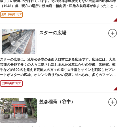
横丁」の愛称で呼ばれています。その発祥は戦後間もない混乱期の昭和23年
（1948）頃、現在の場所に焼肉店・精肉店・民族衣裳店等が集まったことに
端を発しています。
上野・御徒町エリア
スターの広場
スターの広場は、浅草公会堂の正面入口前にある広場です。広場には、大衆
芸能の分野で多くの人々に愛され親しまれた浅草ゆかりの俳優、落語家、歌
手など約300名を超える芸能人の方々の原寸大手型とサインを刻印したプレ
ートがスターの広場、オレンジ通り沿いの花壇に並べられ、多くのファンに
親しまれています。
浅草中央部エリア
笠森稲荷（谷中）