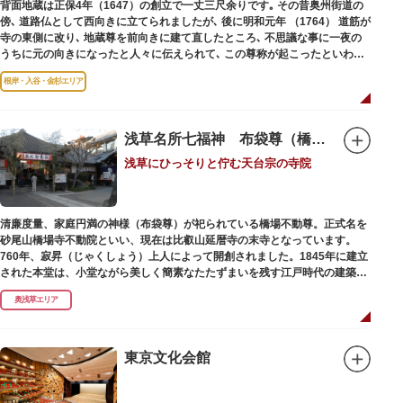
背面地蔵は正保4年（1647）の創立で一丈三尺余りです｡ その昔奥州街道の
傍､ 道路仏として西向きに立てられましたが､ 後に明和元年 （1764） 道筋が
寺の東側に改り､ 地蔵尊を前向きに建て直したところ､ 不思議な事に一夜の
うちに元の向きになったと人々に伝えられて､ この尊称が起こったといわれ
ています｡薬王寺（やくおうじ）にあります。
根岸・入谷・金杉エリア
浅草名所七福神 布袋尊（橋場不動尊）
浅草にひっそりと佇む天台宗の寺院
清廉度量、家庭円満の神様（布袋尊）が祀られている橋場不動尊。正式名を
砂尾山橋場寺不動院といい、現在は比叡山延暦寺の末寺となっています。
760年、寂昇（じゃくしょう）上人によって開創されました。1845年に建立
された本堂は、小堂ながら美しく簡素なたたずまいを残す江戸時代の建築様
式です。明治の大火、関東大震災、第二次大戦の戦災でも周辺を災禍から守
奥浅草エリア
ったことから「火伏せの不動尊」とも呼ばれています。
本堂の右前には、樹齢約700年の大銀杏が見事な枝葉を伸ばしています。そ
の昔、すぐ近くを流れる隅田川を往来して参拝する人の目印となったのがこ
東京文化会館
の銀杏で、今なおそのパワーを授かりに来る人も多いそうです。
また、江戸時代から伝わる布袋尊像が祀られています。その姿は肩に袋がな
くお腹が袋代わりの形をしている珍しいもので、古くから庶民に尊信されて