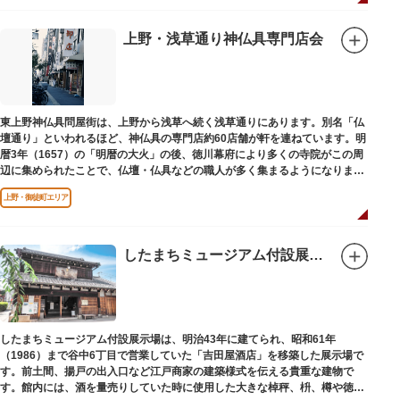
の開祖である役小角の像も残る等、神仏習合の名残が見て取れます。
先人の山守りの知恵によって今も当時の荘厳な姿を残していて、国の重要有
形民俗文化財に指定されています。
上野・浅草通り神仏具専門店会
富士山に合わせて、お山開きが行われ、6月30日と1日には富士塚に登ること
ができます。
【Twitter】https://twitter.com/onoterupr
東上野神仏具問屋街は、上野から浅草へ続く浅草通りにあります。別名「仏
壇通り」といわれるほど、神仏具の専門店約60店舗が軒を連ねています。明
暦3年（1657）の「明暦の大火」の後、徳川幕府により多くの寺院がこの周
辺に集められたことで、仏壇・仏具などの職人が多く集まるようになりまし
た。
上野・御徒町エリア
したまちミュージアム付設展示場（旧吉田屋酒店）
したまちミュージアム付設展示場は、明治43年に建てられ、昭和61年
（1986）まで谷中6丁目で営業していた「吉田屋酒店」を移築した展示場で
す。前土間、揚戸の出入口など江戸商家の建築様式を伝える貴重な建物で
す。館内には、酒を量売りしていた時に使用した大きな棹秤、枡、樽や徳