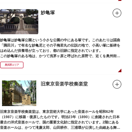
妙亀塚
妙亀塚は妙亀塚公園という小さな公園の中にある塚です。このあたりは謡曲
「隅田川」で有名な妙亀尼とその子梅若丸の伝説の地で、小高い塚に板碑を
はめ込んだ供養塔が立っており、都の旧跡に指定されています。
この妙亀塚のある地は、かつて浅茅ヶ原と呼ばれた原野で、近くを奥州街道
が通じていました。妙亀塚は「梅若伝説」にちなんだ名称です。「梅若伝
奥浅草エリア
説」とは平安時代、吉田少将惟房の子・梅若が、信夫藤太という人買いにさ
らわれ、都から奥州へつれて行かれる途中、重い病にかかりこの地に捨てら
れ世を去りました。我が子を探し求めてはるばるこの地まで来た母親は、隅
田川岸で里人から梅若の死を知らされ、髪をおろして妙亀尼と称し庵を結ん
旧東京音楽学校奏楽堂
だ、という説話です。謡曲『隅田川』はこの伝説をもとにしています。
塚の上には板碑が祀られています。この板碑には「弘安十一年戊子五月二十
二日孝子敬白」と刻まれており、区内でも古いものです。しかし妙亀塚と板
碑との関係は、明らかではありません。
なお、隅田川の対岸、木母寺（墨田区堤通）境内には梅若にちなむ梅若塚
旧東京音楽学校奏楽堂は、東京芸術大学にあった音楽ホールを昭和62年
（都旧跡）があり、この妙亀塚と相対するものと考えられています。
（1987）に移築・復原したものです。明治23年（1890）に創建された日本
最古の洋式音楽ホールで、国の重要文化財に指定されています。2階にある
音楽ホールは、かつて滝廉太郎、山田耕作、三浦環が公演した由緒ある舞台