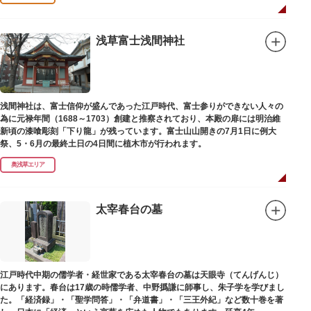
浅草富士浅間神社
浅間神社は、富士信仰が盛んであった江戸時代、富士参りができない人々の
為に元禄年間（1688～1703）創建と推察されており、本殿の扉には明治維
新頃の漆喰彫刻「下り龍」が残っています。富士山山開きの7月1日に例大
祭、5・6月の最終土日の4日間に植木市が行われます。
奥浅草エリア
太宰春台の墓
江戸時代中期の儒学者・経世家である太宰春台の墓は天眼寺（てんげんじ）
にあります。春台は17歳の時儒学者、中野撝謙に師事し、朱子学を学びまし
た。「経済録」・「聖学問答」・「弁道書」・「三王外紀」など数十巻を著