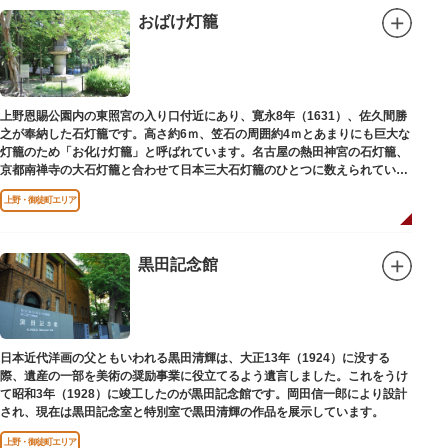
おばけ灯籠
上野恩賜公園内の東照宮の入り口付近にあり、寛永8年（1631）、佐久間勝
之が奉納した石灯籠です。高さ約6ｍ、笠石の周囲約4ｍとあまりにも巨大な
灯籠のため「お化け灯籠」と呼ばれています。名古屋の熱田神宮の石灯籠、
京都南禅寺の大石灯籠と合わせて日本三大石灯籠のひとつに数えられていま
す。
上野・御徒町エリア
黒田記念館
日本近代洋画の父ともいわれる黒田清輝は、大正13年（1924）に没する
際、遺産の一部を美術の奨励事業に役立てるよう遺言しました。これをうけ
て昭和3年（1928）に竣工したのが黒田記念館です。岡田信一郎により設計
され、現在は黒田記念室と特別室で黒田清輝の作品を展示しています。
上野・御徒町エリア