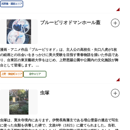
浅草橋・蔵前エリア
ブルーピリオドマンホール蓋
漫画・アニメ作品「ブルーピリオド」は、主人公の高校生・矢口八虎が1枚
の絵画との出会いをきっかけに美大受験を目指す青春物語を描いた作品であ
り、台東区の東京藝術大学をはじめ、上野恩賜公園や公園内の文化施設が舞
台として登場します。
区にゆかりのある本作品を通して、新たな観光スポット創出による誘客促進
上野・御徒町エリア
谷中エリア
と区内観光客の回遊性向上を図るため、こちらのマンホール蓋を設置しまし
た。
設置年月日：令和4年3月1日
虫塚
虫塚は、寛永寺境内にあります。伊勢長島藩主である増山雪斎の遺志で写生
に使った虫類を供養した碑で、文政4年（1821）に建てられました。当初、