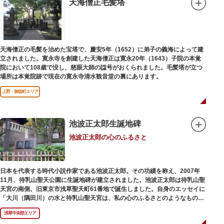
天海僧正毛髪塔
天海僧正の毛髪を治めた宝塔で、慶安5年（1652）に弟子の義海によって建
立されました。寛永寺を創建した天海僧正は寛永20年（1643）子院の本覚
院において108歳で没し、慈眼大師の諡号がおくられました。毛髪塔が立つ
場所は本覚院跡で現在の寛永寺清水観音堂の裏にあります。
上野・御徒町エリア
池波正太郎生誕地碑
池波正太郎の心のふるさと
日本を代表する時代小説作家である池波正太郎。その功績を称え、2007年
11月、待乳山聖天公園に生誕地碑が建立されました。池波正太郎は待乳山聖
天宮の南側、旧東京市浅草聖天町61番地で誕生しました。自身のエッセイに
「大川（隅田川）の水と待乳山聖天宮は、私の心のふるさとのようなもの
だ」（『東京の情景「大川と待乳山聖天宮」』より）と記しており、小説の
浅草中央部エリア
舞台にも待乳山や近くの今戸、橋場などをたびたび登場させています。