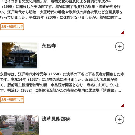
「セイコきもの文化財団」が、着物文化の普及向上を目的に平成2年
（1990）に開設した美術館です。着物に関する資料の収集・調査研究を行
い、江戸時代から明治・大正時代の着物や歌舞伎の舞台衣装など企画展示を
行っていました。平成18年（2006）に休館となりましたが、着物に関する
調査研究等は引き続き本財団で行っています。
上野・御徒町エリア
平成18年（2006）に休館
永昌寺
永昌寺は、江戸時代永禄元年（1558）に浅草の下谷に下谷長者が開創した寺
です。寛永14年（1637）に現在の地に移りました。近辺は大名屋敷が多
く、肥前藩主松浦壱岐守の妻、永昌院が開基となり、寺名に由来していま
す。明治15（1882）に嘉納治五郎がこの寺院の境内に柔道場「講道館」を
設立しました。
上野・御徒町エリア
浅草見附跡碑