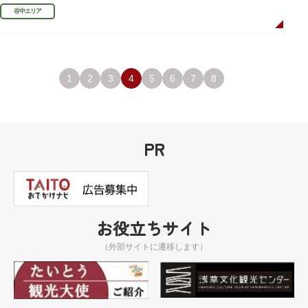
利、宣伝用ポスターなどの資料を展示しています。
谷中エリア
1
2
3
4
5
6
7
8
PR
お役立ちサイト
（外部サイトに遷移します）