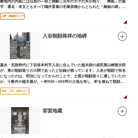
敷地内の内庭には旧居の―部と樹齢三百年のカヤの木が残り、「舞姫」の題
字・署名・本文ともすべて鴎外直筆の毛筆原稿からとられた「舞姫の碑」の
文学碑も建っています。
上野・御徒町エリア
入谷朝顔発祥の地碑
嘉永・安政時代に下谷坂本村字入谷に住んでいた植木師の成田屋山崎留次郎
が、東の朝顔造りの大関であったと記録が残っています。入谷が朝顔で有名
になったのは、明治になってからのことで、土質が朝顔造りに適していたの
か、十数件の植木屋が、一軒500～600坪の土地を有し、軒を連ねて朝顔造
りをはじめました。
根岸・入谷・金杉エリア
背面地蔵