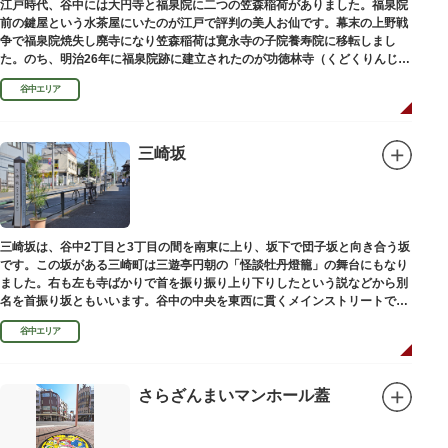
江戸時代、谷中には大円寺と福泉院に二つの笠森稲荷がありました。福泉院
前の鍵屋という水茶屋にいたのが江戸で評判の美人お仙です。幕末の上野戦
争で福泉院焼失し廃寺になり笠森稲荷は寛永寺の子院養寿院に移転しまし
た。のち、明治26年に福泉院跡に建立されたのが功徳林寺（くどくりんじ）
で、明治末期には稲荷社が祀られました。
谷中エリア
三崎坂
三崎坂は、谷中2丁目と3丁目の間を南東に上り、坂下で団子坂と向き合う坂
です。この坂がある三崎町は三遊亭円朝の「怪談牡丹燈籠」の舞台にもなり
ました。右も左も寺ばかりで首を振り振り上り下りしたという説などから別
名を首振り坂ともいいます。谷中の中央を東西に貫くメインストリートで
す。
谷中エリア
さらざんまいマンホール蓋