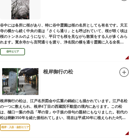
谷中には各所に桜があり、特に谷中霊園は桜の名所としても有名です。天王
寺の横から続く中央の道は「さくら通り」とも呼ばれていて、桜が咲く頃は
桜のトンネルのようになり、平日でも桜を見ながら散策をする人が多くみら
れます。寛永寺から言問通りを渡り、浄名院の横を通り霊園に入る全長
100mの桜並木や、霊園内に点在する大木なども見事です。
谷中エリア
根岸御行の松
根岸御行の松は、江戸名所図会や広重の錦絵にも描かれています。江戸名松
の一つに数えられ、根岸4丁目の西蔵院不動堂の境内にあります。この松
は、樋口一葉の作品「琴の音」や子規の俳句の題材にもなりました。初代の
松は樹齢350年を経た後枯れてしまい、現在は平成30年に植えられた4代目
の松になります。
根岸・入谷・金杉エリア