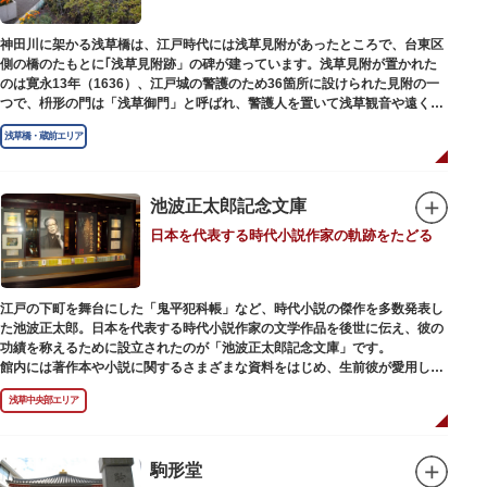
神田川に架かる浅草橋は、江戸時代には浅草見附があったところで、台東区
側の橋のたもとに｢浅草見附跡」の碑が建っています。浅草見附が置かれた
のは寛永13年（1636）、江戸城の警護のため36箇所に設けられた見附の一
つで、枡形の門は「浅草御門」と呼ばれ、警護人を置いて浅草観音や遠くは
奥州へ往来する人々を取り締まりました。
浅草橋・蔵前エリア
池波正太郎記念文庫
日本を代表する時代小説作家の軌跡をたどる
江戸の下町を舞台にした「鬼平犯科帳」など、時代小説の傑作を多数発表し
た池波正太郎。日本を代表する時代小説作家の文学作品を後世に伝え、彼の
功績を称えるために設立されたのが「池波正太郎記念文庫」です。
館内には著作本や小説に関するさまざまな資料をはじめ、生前彼が愛用して
いた万年筆やパイプ、帽子などが展示されています。書斎も復元されてお
浅草中央部エリア
り、池波正太郎をより身近に感じられるスポットです。また「池波グッズ」
とよばれる、作品の舞台を紹介した古地図やポストカード、扇子など様々な
グッズも必見。池波ファンにはたまらない空間となっています。
駒形堂