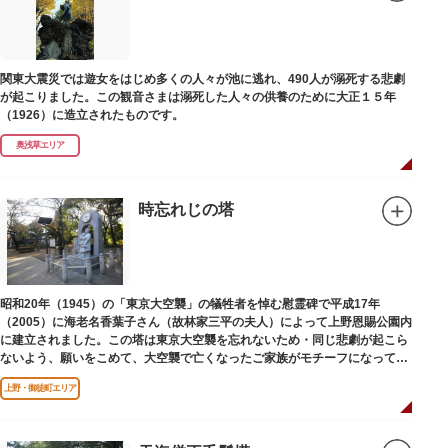
関東大震災では遊女をはじめ多くの人々が池に逃れ、490人が溺死する悲劇
が起こりました。この観音さまは溺死した人々の供養のために大正１５年
（1926）に造立されたものです。
奥浅草エリア
時忘れじの塔
昭和20年（1945）の「東京大空襲」の犠牲者を悼む慰霊碑で平成17年
（2005）に海老名香葉子さん（故林家三平の夫人）によって上野恩賜公園内
に建立されました。この塔は東京大空襲を忘れないため・同じ悲劇が起こら
ないよう、願いをこめて、大空襲で亡くなったご家族がモチーフになってい
る平和祈念母子像・時計塔です。
上野・御徒町エリア