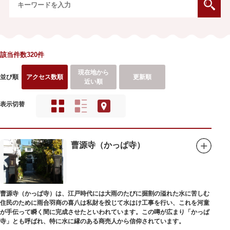
該当件数320件
現在地から
並び順
アクセス数順
更新順
近い順
表示切替
曹源寺（かっぱ寺）
曹源寺（かっぱ寺）は、江戸時代には大雨のたびに掘割の溢れた水に苦しむ
住民のために雨合羽商の喜八は私財を投じて水はけ工事を行い、これを河童
が手伝って瞬く間に完成させたといわれています。この噂が広まり「かっぱ
寺」とも呼ばれ、特に水に縁のある商売人から信仰されています。