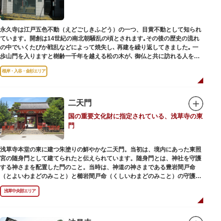
永久寺は江戸五色不動（えどごしきふどう）の一つ、目黄不動として知られ
ています。開創は14世紀の南北朝騒乱の頃とされます｡その後の歴史の流れ
の中でいくたびか戦乱などによって焼失し､ 再建を繰り返してきました｡ 一
歩山門を入りますと樹齢一千年を越える松の木が､ 御仏と共に訪れる人を静
かに迎えています｡
根岸・入谷・金杉エリア
二天門
国の重要文化財に指定されている、浅草寺の東
門
浅草寺本堂の東に建つ朱塗りの鮮やかな二天門。当初は、境内にあった東照
宮の随身門として建てられたと伝えられています。随身門とは、神社を守護
する神さまを配置した門のこと。当時は、神道の神さまである豊岩間戸命
（とよいわまどのみこと）と櫛岩間戸命（くしいわまどのみこと）の守護神
像が左右に祀られていました。
浅草中央部エリア
しかし、1868年（明治元年）に明治政府が発令した神仏分離令により、仏教
寺院である浅草寺には、この2柱の神さまの像を祀ることができなくなりま
した。そこで、浅草寺はこの2柱の像を浅草神社に遷座し、代わりに鎌倉の
鶴岡八幡宮にあった仏教の守護神である広目天（こうもくてん）と持国天