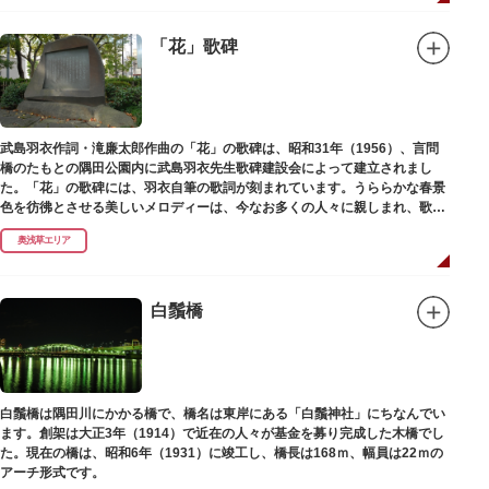
「花」歌碑
武島羽衣作詞・滝廉太郎作曲の「花」の歌碑は、昭和31年（1956）、言問
橋のたもとの隅田公園内に武島羽衣先生歌碑建設会によって建立されまし
た。「花」の歌碑には、羽衣自筆の歌詞が刻まれています。うららかな春景
色を彷彿とさせる美しいメロディーは、今なお多くの人々に親しまれ、歌い
つがれています。
奥浅草エリア
白鬚橋
白鬚橋は隅田川にかかる橋で、橋名は東岸にある「白鬚神社」にちなんでい
ます。創架は大正3年（1914）で近在の人々が基金を募り完成した木橋でし
た。現在の橋は、昭和6年（1931）に竣工し、橋長は168ｍ、幅員は22ｍの
アーチ形式です。