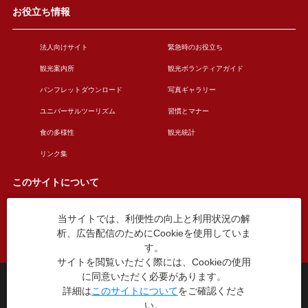
お役立ち情報
法人向けサイト
緊急時のお役立ち
観光案内所
観光ボランティアガイド
パンフレットダウンロード
写真ギャラリー
ユニバーサルツーリズム
習慣とマナー
食の多様性
観光統計
リンク集
このサイトについて
当サイトでは、利便性の向上と利用状況の解
このサイトについて
広告掲載について
析、広告配信のためにCookieを使用していま
お問い合わせ
す。
サイトを閲覧いただく際には、Cookieの使用
に同意いただく必要があります。
台東区役所観光課
詳細は
このサイトについて
をご確認くださ
〒110-8615 東京都台東区東上野4丁目5番6号
い。
TEL：03-5246-1151