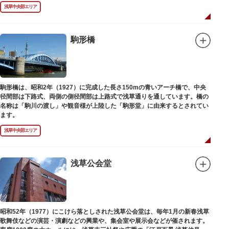
浅草中央部エリア
駒形橋
駒形橋は、昭和2年（1927）に完成した長さ150mの青いアーチ橋で、中央
径間部は下路式、両側の側径間部は上路式で浅草通りを通しています。橋の
名称は「駒川の渡し」や観音様が上陸した「駒形堂」に由来するとされてい
ます。
浅草中央部エリア
浅草公会堂
昭和52年（1977）にこけら落としされた浅草公会堂は、毎年1月の新春浅草
歌舞伎などの演芸・演劇などの興業や、集会室や展示会などが催されます。