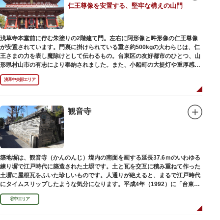
仁王尊像を安置する、堅牢な構えの山門
浅草寺本堂前に佇む朱塗りの2階建て門。左右に阿形像と吽形像の仁王尊像
が安置されています。門裏に掛けられている重さ約500kgの大わらじは、仁
王さまの力を表し魔除けとして伝わるもの。台東区の友好都市のひとつ、山
形県村山市の有志により奉納されました。また、小船町の大提灯や重厚感あ
ふれる吊灯篭も存在感を放ち、参拝客を迎えてくれます。
浅草中央部エリア
宝蔵門は、平安時代、武蔵守に任命された平公雅（たいらのきみまさ）によ
り、祈願成就の御礼として942年に建立されました。数度の火災を経て、現
在の門は1964年にホテルニューオオタニ創始者・大谷米太郎の寄進により本
観音寺
瓦葺きで再建された（2007年チタン瓦に葺き替え）楼門です。上層部には仏
教の経典である『元版⼀切経（げんばんいっさいきょう）』や寺宝が収蔵さ
れています。
築地塀は、観音寺（かんのんじ）境内の南面を画する延長37.6ｍのいわゆる
練り塀で江戸時代に築造された土塀です。土と瓦を交互に積み重ねて作った
土塀に屋根瓦をふいた珍しいものです。人通りが絶えると、まるで江戸時代
にタイムスリップしたような気分になります。平成4年（1992）に「台東区
まちかど賞」を受賞しました。
谷中エリア