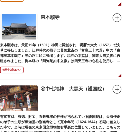
東本願寺
東本願寺は、天正19年（1591）神田に開創され、明暦の大火（1657）で浅
草に移転しました。江戸時代の様子は葛飾北斎の『富嶽三十六景』中の『東
都浅草本願寺』等の浮世絵に登場します。現在の本堂は、関東大震災後に再
建されました。御本尊の『阿弥陀如来立像』は四天王寺の心柱を使用し、嘉
禄2年（1226）頃の作と伝わっています。また、梵鐘は寛永7年（1630）以
浅草中央部エリア
後のものと推定され、都内に現存する梵鐘の中では有数の風格を誇り、毎年
大晦日に除夜の鐘で一般開放します。（要予約）
谷中七福神 大黒天（護国院）
有富蓄財、有徳、財宝、五穀豊穣の神様が祀られている護国院は、天海僧正
の弟子の生順が釈迦堂の別当寺として寛永年間（1624-1644）初期に創立し
た寺で、当時は現在の東京国立博物館右手裏に位置していました。こちらの