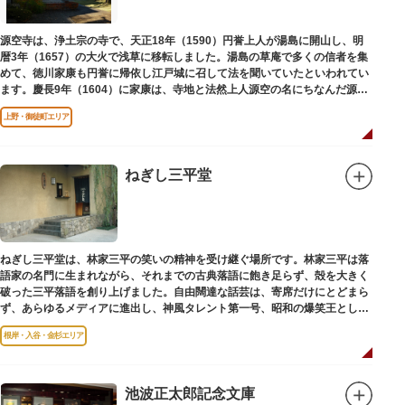
源空寺は、浄土宗の寺で、天正18年（1590）円誉上人が湯島に開山し、明
暦3年（1657）の大火で浅草に移転しました。湯島の草庵で多くの信者を集
めて、徳川家康も円誉に帰依し江戸城に召して法を聞いていたといわれてい
ます。慶長9年（1604）に家康は、寺地と法然上人源空の名にちなんだ源空
寺の号を円誉に与えました。
上野・御徒町エリア
ねぎし三平堂
ねぎし三平堂は、林家三平の笑いの精神を受け継ぐ場所です。林家三平は落
語家の名門に生まれながら、それまでの古典落語に飽き足らず、殻を大きく
破った三平落語を創り上げました。自由闊達な話芸は、寄席だけにとどまら
ず、あらゆるメディアに進出し、神風タレント第一号、昭和の爆笑王とし
て、いつまでも日本人の心に残っています。
根岸・入谷・金杉エリア
池波正太郎記念文庫