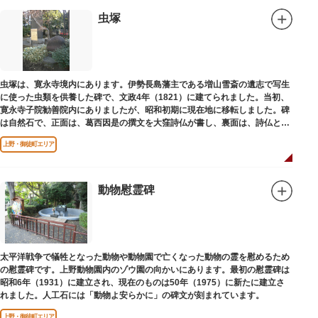
設置年月日：令和4年3月1日
虫塚
虫塚は、寛永寺境内にあります。伊勢長島藩主である増山雪斎の遺志で写生
に使った虫類を供養した碑で、文政4年（1821）に建てられました。当初、
寛永寺子院勧善院内にありましたが、昭和初期に現在地に移転しました。碑
は自然石で、正面は、葛西因是の撰文を大窪詩仏が書し、裏面は、詩仏と菊
池五山の自筆の詩が刻まれています。
上野・御徒町エリア
動物慰霊碑
太平洋戦争で犠牲となった動物や動物園で亡くなった動物の霊を慰めるため
の慰霊碑です。上野動物園内のゾウ園の向かいにあります。最初の慰霊碑は
昭和6年（1931）に建立され、現在のものは50年（1975）に新たに建立さ
れました。人工石には「動物よ安らかに」の碑文が刻まれています。
上野・御徒町エリア