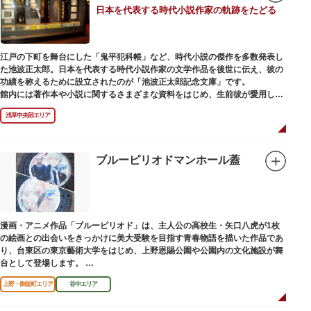
日本を代表する時代小説作家の軌跡をたどる
江戸の下町を舞台にした「鬼平犯科帳」など、時代小説の傑作を多数発表し
た池波正太郎。日本を代表する時代小説作家の文学作品を後世に伝え、彼の
功績を称えるために設立されたのが「池波正太郎記念文庫」です。
館内には著作本や小説に関するさまざまな資料をはじめ、生前彼が愛用して
いた万年筆やパイプ、帽子などが展示されています。書斎も復元されてお
浅草中央部エリア
り、池波正太郎をより身近に感じられるスポットです。また「池波グッズ」
とよばれる、作品の舞台を紹介した古地図やポストカード、扇子など様々な
グッズも必見。池波ファンにはたまらない空間となっています。
ブルーピリオドマンホール蓋
漫画・アニメ作品「ブルーピリオド」は、主人公の高校生・矢口八虎が1枚
の絵画との出会いをきっかけに美大受験を目指す青春物語を描いた作品であ
り、台東区の東京藝術大学をはじめ、上野恩賜公園や公園内の文化施設が舞
台として登場します。
区にゆかりのある本作品を通して、新たな観光スポット創出による誘客促進
上野・御徒町エリア
谷中エリア
と区内観光客の回遊性向上を図るため、こちらのマンホール蓋を設置しまし
た。