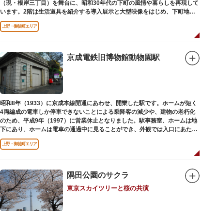
（現・根岸三丁目）を舞台に、昭和30年代の下町の風情や暮らしを再現して
います。2階は生活道具を紹介する導入展示と大型映像をはじめ、下町地域
の歴史や出来事をたどることのできる資料を展示しています。また3階には
上野・御徒町エリア
企画展示室と、道具や玩具を体験し、調べることができるしたまち情報コー
ナーがあります。
京成電鉄旧博物館動物園駅
昭和8年（1933）に京成本線開通にあわせ、開業した駅です。ホームが短く
4両編成の電車しか停車できないことによる乗降客の減少や、建物の老朽化
のため、平成9年（1997）に営業休止となりました。駅事務室、ホームは地
下にあり、ホームは電車の通過中に見ることができ、外観では入口にあたる
建物を見ることができます。
上野・御徒町エリア
隅田公園のサクラ
東京スカイツリーと桜の共演