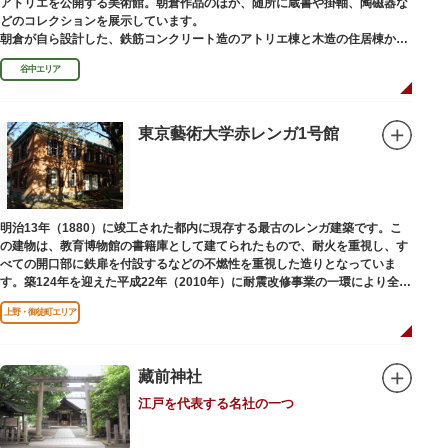
アトリエを公開する美術館。朝倉作品のほか、随所に蔵書や掛軸、陶磁器な
どのコレクションを展示しています。
朝倉が自ら設計した、鉄筋コンクリート造のアトリエ棟と木造の住居棟から
なる建物は、異なる素材が違和感なく調和しています。広く門戸を開放し弟
谷中エリア
子を育成した「朝倉彫塑塾」の教育の場としても使われました。巨石と樹木
が濃密な空間を作り出す「五典の池」を中心とした中庭、日本における屋上
緑化の先駆けともいえる屋上庭園など、朝倉独自の美学や哲学、教育論も、
この建物に色濃く反映されています。
東京藝術大学赤レンガ1号館
彫刻作品や芸術品を鑑賞する美術館という側面だけでなく、庭園や建築の価
値も感じられる施設です。朝倉の芸術思想の特質である自然観を表す庭園
は、その芸術上・観賞上の価値が評価され、敷地全体が「旧朝倉文夫氏庭
園」として国の名勝に指定されています。
明治13年（1880）に竣工された都内に現存する最古のレンガ建築です。こ
の建物は、教育博物館の書籍庫として建てられたもので、耐火を重視し、す
べての開口部に鉄扉を付設するなどの不燃性を重視した造りとなっていま
す。築124年を迎えた平成22年（2010年）に耐震改修事業の一環により全面
改修が施されました。
上野・御徒町エリア
藏前神社
江戸を代表する名社の一つ