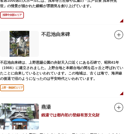
客席1000席の大ホールには、浅草寺三社祭や広重の「江戸百景 浅草仲見
世」の情景が描かれた鍛帳が雰囲気を創り上げています。
浅草中央部エリア
不忍池由来碑
不忍池由来碑は、上野恩賜公園の弁財天入口近くにある石碑で、昭和41年
（1966）に建立されました。上野台地と本郷台地の間を忍ヶ丘と呼ばれてい
たことに由来しているといわれています。この地域は、古くは海で、海岸線
の後退で沼のようになったのは平安時代といわれています。
上野・御徒町エリア
燕湯
銭湯では都内初の登録有形文化財