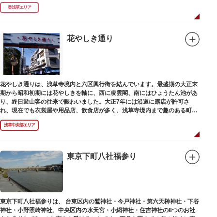
奥浅草エリア
花やしき通り
花やしき通りは、浅草寺境内と六区興行街を結んでいます。最盛期の大正末
期から昭和初期には花やしきを軸に、西に凌雲閣、南にはひょうたん池があ
り、終日遊山客の往来で賑わいました。大正7年には沿道に露店が許可さ
れ、現在でも衣裳屋や用品店、飲食店が多く、浅草寺境内まで趣のある町並
みが続いています。
浅草中央部エリア
東京下町八社福参り
東京下町八社福参りは、 台東区内の鷲神社・今戸神社・第六天榊神社・下谷
神社・小野照崎神社、中央区内の水天宮・小網神社・住吉神社の8つのお社