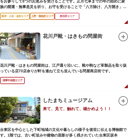
をお参りして8つのお恵みを受けることです。正月七草までの年の始めに家
族の開運・無事息災を祈り、お守を受けることで「八方除け、八方開き」に
も通じます。
根岸・入谷・金杉エリア
上野・御徒町エリア
奥浅草エリア
花川戸靴・はきもの問屋街
花川戸靴・はきもの問屋街は、江戸通り沿いに、靴や鞄など革製品を取り扱
っている店70店余りが軒を連ねて立ち並んでいる問屋商店街です。
浅草中央部エリア
したまちミュージアム
来て、見て、触れて、確かめよう！！
台東区を中心とした下町地域の文化や暮らしの様子を後世に伝える博物館で
す。1階では、古い町並みや建物の面影が多く残されていた台東区坂本