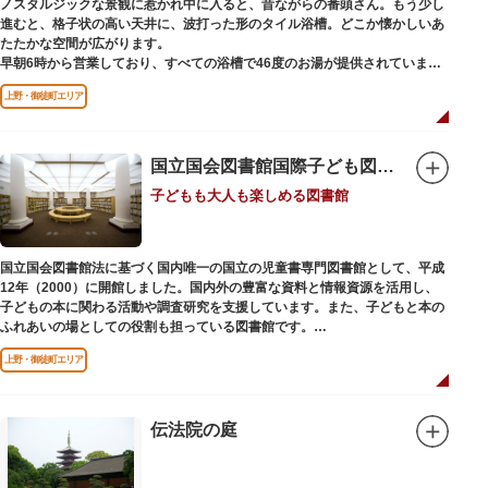
ノスタルジックな景観に惹かれ中に入ると、昔ながらの番頭さん。もう少し
進むと、格子状の高い天井に、波打った形のタイル浴槽。どこか懐かしいあ
たたかな空間が広がります。
早朝6時から営業しており、すべての浴槽で46度のお湯が提供されていま
す。常連の方々を魅了するのは早朝のこの少し熱めの温度のお湯と昔ながら
上野・御徒町エリア
の懐かしさでしょうか。
店頭の屋根瓦や格子型天井等も昭和から引き継がれてきている歴史あるもの
です。お立ち寄りの際は、有形文化財に指定されたその景観も、ぜひゆった
りとご覧ください。
国立国会図書館国際子ども図書館
子どもも大人も楽しめる図書館
国立国会図書館法に基づく国内唯一の国立の児童書専門図書館として、平成
12年（2000）に開館しました。国内外の豊富な資料と情報資源を活用し、
子どもの本に関わる活動や調査研究を支援しています。また、子どもと本の
ふれあいの場としての役割も担っている図書館です。
レンガ棟は、明治39年（1906）に建てられた帝国図書館の建物を保存・再
上野・御徒町エリア
利用しています。
伝法院の庭