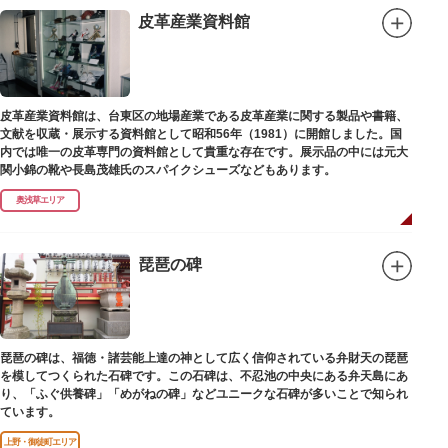
皮革産業資料館
皮革産業資料館は、台東区の地場産業である皮革産業に関する製品や書籍、
文献を収蔵・展示する資料館として昭和56年（1981）に開館しました。国
内では唯一の皮革専門の資料館として貴重な存在です。展示品の中には元大
関小錦の靴や長島茂雄氏のスパイクシューズなどもあります。
奥浅草エリア
琵琶の碑
琵琶の碑は、福徳・諸芸能上達の神として広く信仰されている弁財天の琵琶
を模してつくられた石碑です。この石碑は、不忍池の中央にある弁天島にあ
り、「ふぐ供養碑」「めがねの碑」などユニークな石碑が多いことで知られ
ています。
上野・御徒町エリア