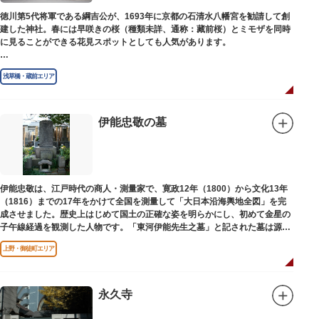
徳川第5代将軍である綱吉公が、1693年に京都の石清水八幡宮を勧請して創
建した神社。春には早咲きの桜（種類未詳、通称：藏前桜）とミモザを同時
に見ることができる花見スポットとしても人気があります。
江戸時代には勧進大相撲の開催地としても知られ、3大強豪力士の谷風、小
浅草橋・蔵前エリア
野川、雷電などの名力士による幾多の名勝負が繰り広げられ大いに賑わいを
見せました。また、御神輿は昭和の名工・志布景彩（しふけいさい）による
もので、その華麗さから御神輿として初めて意匠登録されています。
伊能忠敬の墓
創建当初の社号は「石清水八幡宮」でしたが、1951年に「藏前神社」へと改
称しました。江戸城鬼門除の守護神ならびに徳川将軍家祈願所の一社として
尊崇され、社地は200石の朱印地を賜り、江戸を代表する名社のひとつに数
えられています。赤穂義士討ち入りの成功祈願や、落語の演目にある「元
犬」ゆかりの神社としても知られるパワースポットです。
伊能忠敬は、江戸時代の商人・測量家で、寛政12年（1800）から文化13年
（1816）までの17年をかけて全国を測量して「大日本沿海輿地全図」を完
成させました。歴史上はじめて国土の正確な姿を明らかにし、初めて金星の
子午線経過を観測した人物です。「東河伊能先生之墓」と記された墓は源空
寺（げんくうじ）にあります。
上野・御徒町エリア
永久寺