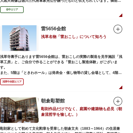
大黒天画像は徳川三代将軍家光公が贈ったものと伝えられています。御前立
の大黒天木像は台東区文化財に指定されています。
谷中エリア
雷5656会館
浅草名物「雷おこし」について知ろう
浅草寺裏手にあります雷5656会館は、雷おこしの実際の製造を見学施設「浅
草工房」と、ご自分で作ることができる「雷おこし製造体験」がございま
す。
また、5階は「ときわホール」は発表会・催し物等の貸し会場として、4階は
打合せなどでご利用いただける「貸しスペース」がございます。
浅草中央部エリア
朝倉彫塑館
彫刻作品だけでなく、庭園や建築物も必見（朝
倉流哲学を愉しむ。）
彫刻家として初めて文化勲章を受章した朝倉文夫（1883～1964）の住居兼