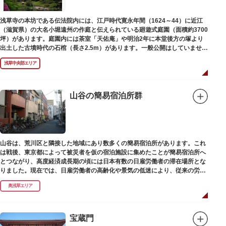
浅草寺の本坊である伝法院内には、江戸時代寛永年間（1624～44）に近江
（滋賀県）の大名小堀遠州の作庭と伝えられている廻遊式庭園（面積約3700
坪）があります。庭園内には茶室「天佑庵」や明治2年に本堂後方の塚より
出土した古墳時代の石棺（長さ2.5m）があります。一般公開はしていません
が、不定期で特別公開されることがあります。
浅草中央部エリア
山谷の簡易宿泊所群
山谷は、荒川区と隣接した地域にあり数多くの簡易宿泊所があります。これ
は戦後、東京都によって被災者を仮の宿泊施設に集めたことが簡易宿泊所へ
とつながり、高度経済成長期の頃には日本有数の日雇労働者の滞在場所とな
りました。現在では、日雇労働者の高齢化や景気の低迷により、従来の労働
者に代わって、外国人の利用が増えています。
奥浅草エリア
宝蔵門