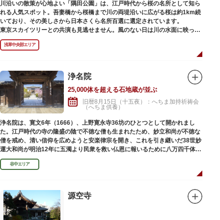
川沿いの散策が心地よい「隅田公園」は、江戸時代から桜の名所として知ら
れる人気スポット。吾妻橋から桜橋まで川の両堤沿いに広がる桜は約1km続
いており、その美しさから日本さくら名所百選に選定されています。
東京スカイツリーとの共演も見逃せません。風のない日は川の水面に映った
「逆さスカイツリー」と桜のコラボレーションも楽しめます。シーズン中は
浅草中央部エリア
夜桜がライトアップされ、日中とは異なる幻想的な雰囲気に包まれるのも魅
力のひとつ。屋形船や水上バスも運航しているので、いつもと違った目線の
お花見もおすすめです。
浄名院
25,000体を超える石地蔵が並ぶ
旧暦8月15日（十五夜）：へちま加持祈祷会
（へちま供養）
浄名院は、寛文6年（1666）、上野寛永寺36坊のひとつとして開かれまし
た。江戸時代の寺の隆盛の陰で不徳な僧も生まれたため、妙立和尚が不徳な
僧を戒め、清い信仰を広めようと安楽律宗を開き、これを引き継いだ38世妙
運大和尚が明治12年に五濁より民衆を救い仏恩に報いるために八万四千体の
石地蔵建立を発願しました。現在では2万５千体を超える像が造立されてい
谷中エリア
ます。
源空寺