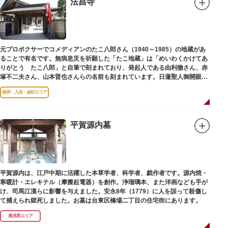
法昌寺
（じこくてん）の像を二天門に安置。これに伴い、正式名称が随身門から二
天門に変更されました。
その後、第二次世界大戦により2柱の像は焼失。現在は、上野の寛永寺（か
んえいじ）の四代将軍徳川家綱霊廟にあった持国天と増長天（ぞうちょうて
ん）の像が祀られています。持国天と増長天は、四天王と呼ばれる仏さまと
元プロボクサーでコメディアンのたこ八郎さん（1940～1985）の地蔵があ
して知られていますが、四天王は仏教の守護神であることから武装した姿。
ることで有名です。無病息災を祈願した「たこ地蔵」は「めいわくかけてあ
どちらも、鎌倉時代以降に流行した複数の木材を組み合わせる技法「寄木
りがとう たこ八郎」と自筆で刻まれており、発起人である由利徹さん、赤
造」により造られています。
塚不二夫さん、山本晋也さんらの名前も刻まれています。日蓮聖人御開眼の
毘沙門天を奉安しています。
根岸・入谷・金杉エリア
平賀源内墓
平賀源内は、江戸中期に活躍した本草学者、科学者、戯作者です。源内焼・
寒暖計・エレキテル（摩擦起電器）を創作。浄瑠璃本、また洋画なども手が
け、司馬江漢らに影響を与えました。安永8年（1779）に人を誤って殺傷し
て捕えられ獄死しました。お墓は台東区橋場二丁目の住宅街にあります。
奥浅草エリア