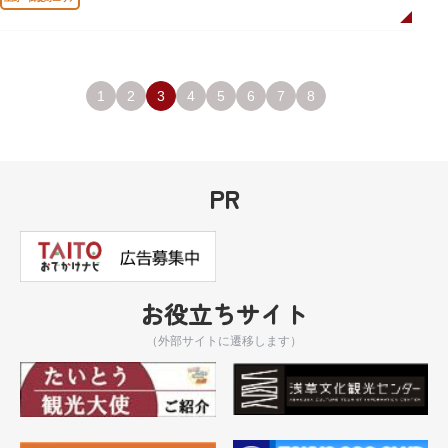
1
2
3
4
5
6
7
8
PR
お役立ちサイト
（外部サイトに遷移します）