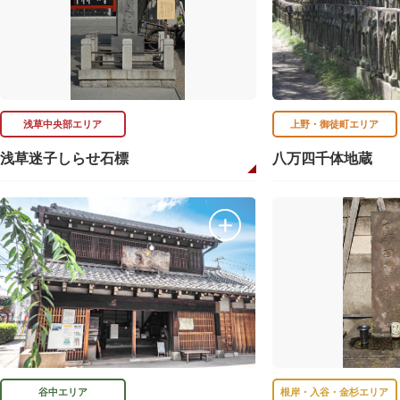
浅草中央部エリア
上野・御徒町エリア
浅草迷子しらせ石標
八万四千体地蔵
谷中エリア
根岸・入谷・金杉エリア