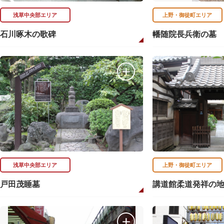
浅草中央部エリア
上野・御徒町エリア
石川啄木の歌碑
幡随院長兵衛の墓
浅草中央部エリア
上野・御徒町エリア
戸田茂睡墓
講道館柔道発祥の