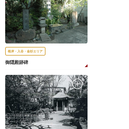
根岸・入谷・金杉エリア
御隠殿跡碑