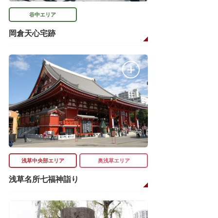
谷中エリア
岡倉天心宅跡
浅草中央部エリア
奥浅草エリア
浅草名所七福神詣り