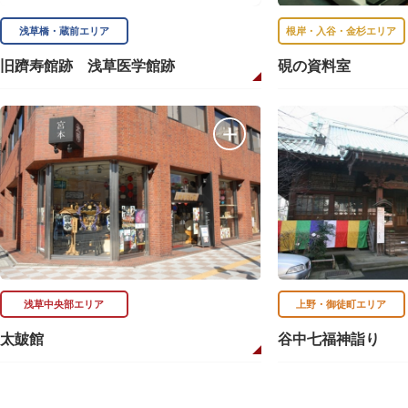
浅草橋・蔵前エリア
根岸・入谷・金杉エリア
旧躋寿館跡 浅草医学館跡
硯の資料室
浅草中央部エリア
上野・御徒町エリア
太皷館
谷中七福神詣り