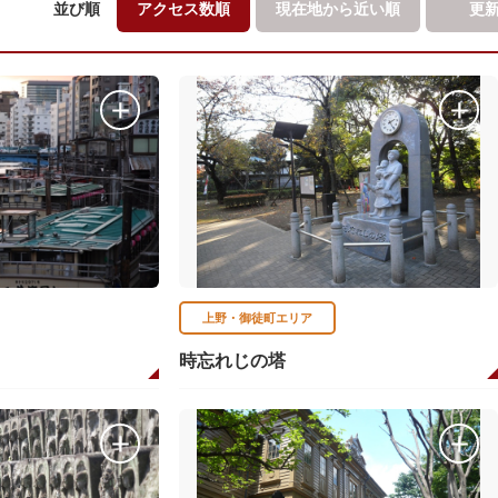
並び順
アクセス数順
現在地から
近い順
更
上野・御徒町エリア
時忘れじの塔