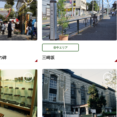
谷中エリア
の碑
三崎坂