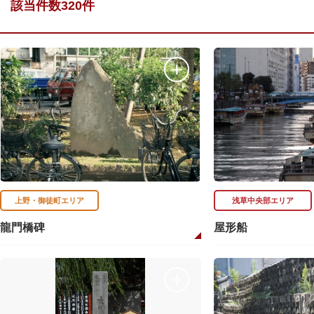
該当件数320件
上野・御徒町エリア
浅草中央部エリア
龍門橋碑
屋形船