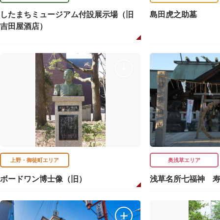
したまちミュージアム付設展示場（旧
島田虎之助墓
吉田屋酒店）
上野・御徒町エリア
奥浅草エリア
ボードワン博士像（旧）
浅草名所七福神 