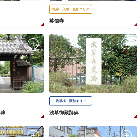
根岸・入谷・金杉エリア
英信寺
浅草橋・蔵前エリア
地碑
浅草御蔵跡碑