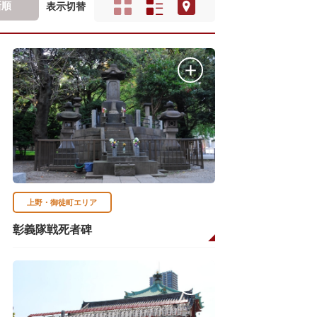
新順
表示切替
上野・御徒町エリア
彰義隊戦死者碑