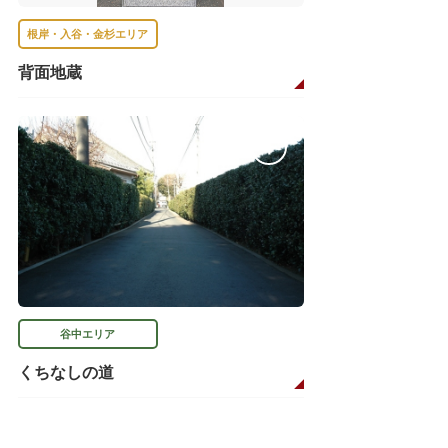
根岸・入谷・金杉エリア
背面地蔵
谷中エリア
くちなしの道