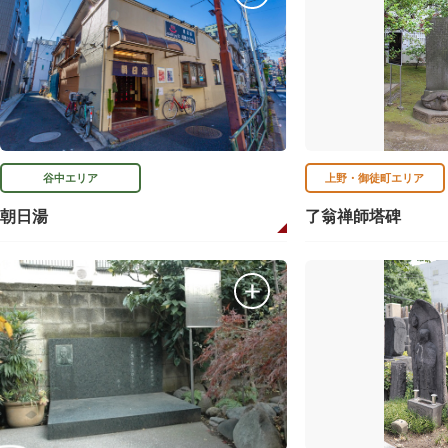
谷中エリア
上野・御徒町エリア
朝日湯
了翁禅師塔碑