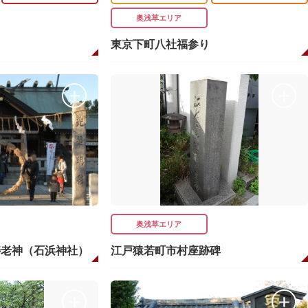
奥浅草エリア
東京下町八社福参り
奥浅草エリア
寿老神（石浜神社）
江戸猿若町市村座跡碑