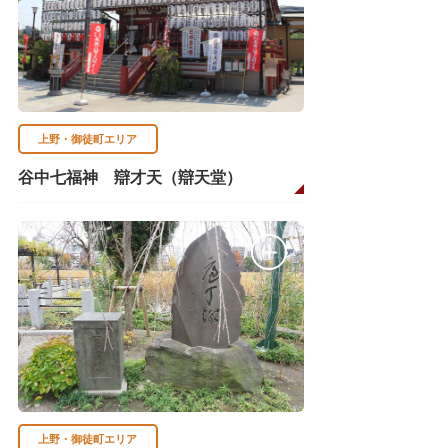
上野・御徒町エリア
谷中七福神 辯才天（辯天堂）
上野・御徒町エリア