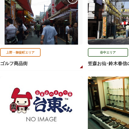
上野・御徒町エリア
谷中エリア
ゴルフ商品街
笠森お仙･鈴木春信