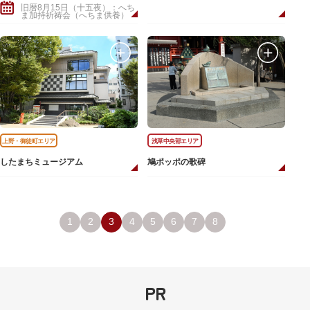
旧暦8月15日（十五夜）：へち
ま加持祈祷会（へちま供養）
上野・御徒町エリア
浅草中央部エリア
したまちミュージアム
鳩ポッポの歌碑
1
2
3
4
5
6
7
8
PR