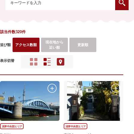
該当件数320件
現在地から
並び順
アクセス数順
更新順
近い順
表示切替
浅草中央部エリア
浅草中央部エリア