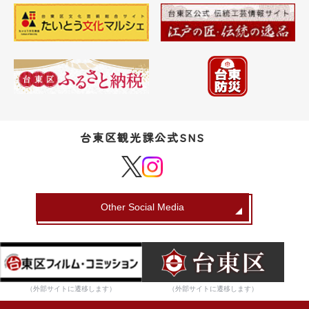
台東区観光課公式SNS
Other Social Media
（外部サイトに遷移します）
（外部サイトに遷移します）