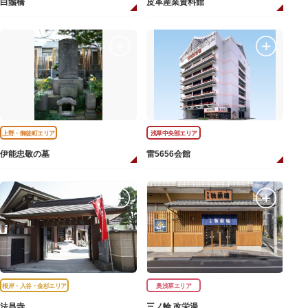
白鬚橋
皮革産業資料館
上野・御徒町エリア
浅草中央部エリア
伊能忠敬の墓
雷5656会館
根岸・入谷・金杉エリア
奥浅草エリア
法昌寺
三ノ輪 改栄湯