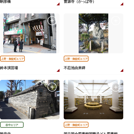
駒形橋
曹源寺（かっぱ寺）
上野・御徒町エリア
上野・御徒町エリア
鈴本演芸場
不忍池由来碑
谷中エリア
上野・御徒町エリア