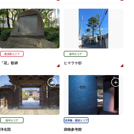
奥浅草エリア
谷中エリア
「花」歌碑
ヒマラヤ杉
谷中エリア
浅草橋・蔵前エリア
浄名院
袋物参考館