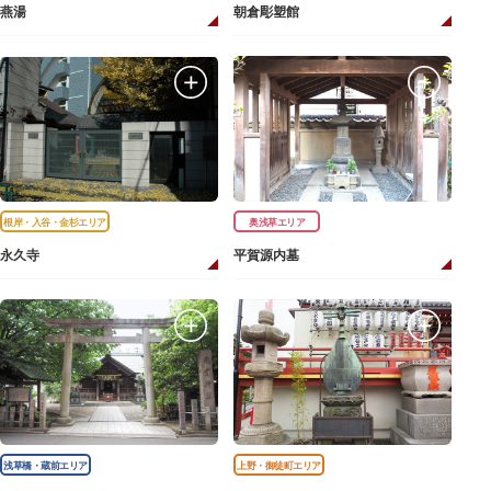
燕湯
朝倉彫塑館
根岸・入谷・金杉エリア
奥浅草エリア
永久寺
平賀源内墓
浅草橋・蔵前エリア
上野・御徒町エリア