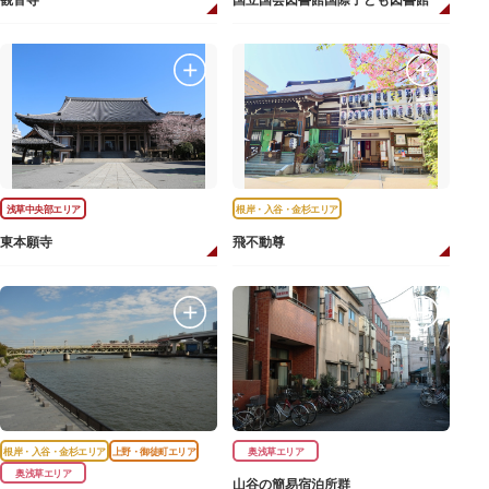
観音寺
国立国会図書館国際子ども図書館
浅草中央部エリア
根岸・入谷・金杉エリア
東本願寺
飛不動尊
根岸・入谷・金杉エリア
上野・御徒町エリア
奥浅草エリア
奥浅草エリア
山谷の簡易宿泊所群