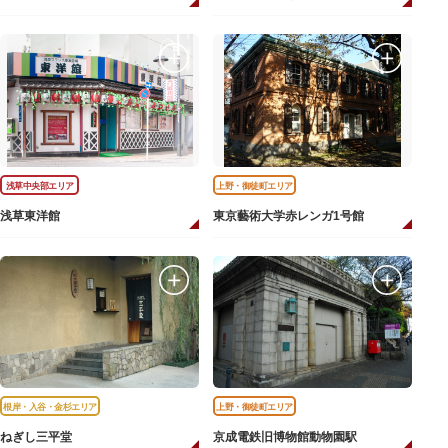
浅草中央部エリア
上野・御徒町エリア
浅草東洋館
東京藝術大学赤レンガ1号館
根岸・入谷・金杉エリア
上野・御徒町エリア
ねぎし三平堂
京成電鉄旧博物館動物園駅