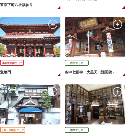
東京下町八社福参り
浅草中央部エリア
谷中エリア
宝蔵門
谷中七福神 大黒天（護国院）
上野・御徒町エリア
谷中エリア