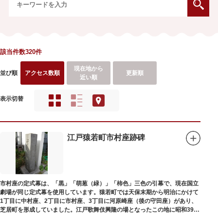
該当件数320件
現在地から
並び順
アクセス数順
更新順
近い順
表示切替
江戸猿若町市村座跡碑
市村座の定式幕は、「黒」「萌葱（緑）」「柿色」三色の引幕で、現在国立
劇場が同じ定式幕を使用しています。猿若町では天保末期から明治にかけて
1丁目に中村座、2丁目に市村座、3丁目に河原崎座（後の守田座）があり、
芝居町を形成していました。江戸歌舞伎興隆の場となったこの地に昭和39年