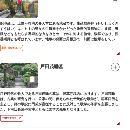
銅地蔵は、上野不忍池の弁天堂にある地蔵です。生殖器崇拝（せいしょくき
すうはい）は、ヒトの男女の生殖器をかたどった象徴的造形物に、多産、豊
穣などをもたらす呪術的な力をみとめ、それに対する信仰、崇拝であり、性
器崇拝とも呼ばれています。地蔵の背面は男根形で、前面は陰形をしていま
す。
上野・御徒町エリア
戸田茂睡墓
江戸時代の歌人である戸田茂睡の墓は、浅草寺境内にあります。戸田茂睡
は、古典の研究を行い、公家の間に伝えられた伝統的な歌学が、秘事口伝を
主とし、師の歌説に門弟が盲従することに反対して歌学の革新を主張しまし
た。下河辺長流や契沖とともに国学の先駆となりました。
浅草中央部エリア