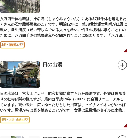
八万四千体地蔵は、浄名院（じょうみょういん）にある2万5千体を超えるた
くさんの石地蔵菩薩像のことです。明治12年に、第38世妙運大和尚が仏恩に
報い、衆生済度（迷い苦しんでいる人々を救い、悟りの境地に導くこと）の
ために、八万四千体の地蔵建立を発願されたことに始まります。「八万四
千」とは仏法で無数の意味を示します。この石地蔵尊は全国各地にも造立さ
上野・御徒町エリア
れており、これまで約5万体の石地蔵尊が造立され、今も増え続けていま
す。
日の出湯
日の出湯は、宮大工により、昭和初期に建てられた銭湯です。外観は破風造
りの社寺仏閣の様ですが、店内は平成19年（2007）に全面リニューアルし
ています。高い天井、広くゆったりとした浴室は、マイナスイオンがいっぱ
いです。男湯からは庭を眺めることができ、女湯は風呂場のタイルに水槽が
はめ込まれ、可愛い金魚が泳いでいます。
根岸・入谷・金杉エリア