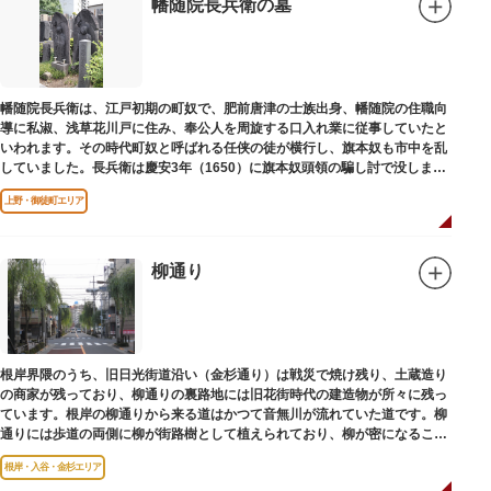
幡随院長兵衛の墓
幡随院長兵衛は、江戸初期の町奴で、肥前唐津の士族出身、幡随院の住職向
導に私淑、浅草花川戸に住み、奉公人を周旋する口入れ業に従事していたと
いわれます。その時代町奴と呼ばれる任侠の徒が横行し、旗本奴も市中を乱
していました。長兵衛は慶安3年（1650）に旗本奴頭領の騙し討で没しまし
た。お墓は源空寺（げんくうじ）にあります。
上野・御徒町エリア
柳通り
根岸界隈のうち、旧日光街道沿い（金杉通り）は戦災で焼け残り、土蔵造り
の商家が残っており、柳通りの裏路地には旧花街時代の建造物が所々に残っ
ています。根岸の柳通りから来る道はかつて音無川が流れていた道です。柳
通りには歩道の両側に柳が街路樹として植えられており、柳が密になるこの
通りがかつて花街のあった界隈です。
根岸・入谷・金杉エリア