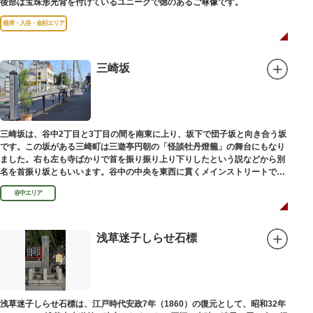
後部は宝珠形光背を付けているユニークで徳のあるご尊像です。
根岸・入谷・金杉エリア
三崎坂
三崎坂は、谷中2丁目と3丁目の間を南東に上り、坂下で団子坂と向き合う坂
です。この坂がある三崎町は三遊亭円朝の「怪談牡丹燈籠」の舞台にもなり
ました。右も左も寺ばかりで首を振り振り上り下りしたという説などから別
名を首振り坂ともいいます。谷中の中央を東西に貫くメインストリートで
す。
谷中エリア
浅草迷子しらせ石標
浅草迷子しらせ石標は、江戸時代安政7年（1860）の復元として、昭和32年