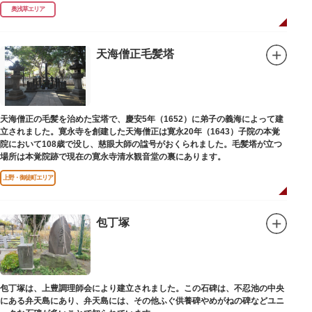
（1964）に跡碑が建てられました。
奥浅草エリア
天海僧正毛髪塔
天海僧正の毛髪を治めた宝塔で、慶安5年（1652）に弟子の義海によって建
立されました。寛永寺を創建した天海僧正は寛永20年（1643）子院の本覚
院において108歳で没し、慈眼大師の諡号がおくられました。毛髪塔が立つ
場所は本覚院跡で現在の寛永寺清水観音堂の裏にあります。
上野・御徒町エリア
包丁塚
包丁塚は、上豊調理師会により建立されました。この石碑は、不忍池の中央
にある弁天島にあり、弁天島には、その他ふぐ供養碑やめがねの碑などユニ