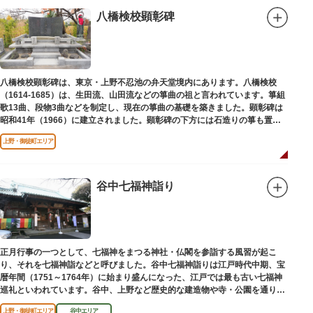
八橋検校顕彰碑
八橋検校顕彰碑は、東京・上野不忍池の弁天堂境内にあります。八橋検校
（1614-1685）は、生田流、山田流などの箏曲の祖と言われています。箏組
歌13曲、段物3曲などを制定し、現在の箏曲の基礎を築きました。顕彰碑は
昭和41年（1966）に建立されました。顕彰碑の下方には石造りの箏も置か
れています。
上野・御徒町エリア
谷中七福神詣り
正月行事の一つとして、七福神をまつる神社・仏閣を参詣する風習が起こ
り、それを七福神詣などと呼びました。谷中七福神詣りは江戸時代中期、宝
暦年間（1751～1764年）に始まり盛んになった、江戸では最も古い七福神
巡礼といわれています。谷中、上野など歴史的な建造物や寺・公園を通りな
がら、ゆっくりと一日散策が楽しめるコースになっています。
上野・御徒町エリア
谷中エリア