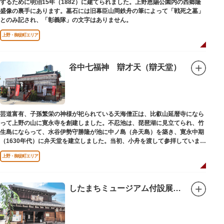
するために明治15年（1882）に建てられました。上野恩賜公園内の西郷隆
盛像の裏手にあります。墓石には旧幕臣山岡鉄舟の筆によって「戦死之墓」
とのみ記され、「彰義隊」の文字はありません。
上野・御徒町エリア
谷中七福神 辯才天（辯天堂）
芸道富有、子孫繁栄の神様が祀られている天海僧正は、比叡山延暦寺になら
って上野の山に寛永寺を創建しました。不忍池は、琵琶湖に見立てられ、竹
生島にならって、水谷伊勢守勝隆が池に中ノ島（弁天島）を築き、寛永中期
（1630年代）に弁天堂を建立しました。当初、小舟を渡して参拝していまし
たが、後に橋が架けられました。
上野・御徒町エリア
したまちミュージアム付設展示場（旧吉田屋酒店）