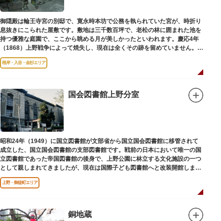
御隠殿は輪王寺宮の別邸で、寛永時本坊で公務を執られていた宮が、時折り
息抜きにこられた屋敷です。敷地は三千数百坪で、老松の林に囲まれた池を
持つ優雅な庭園で、ここから眺める月が美しかったといわれます。慶応4年
（1868）上野戦争によって焼失し、現在は全くその跡を留めていません。根
岸薬師堂（ねぎしやくしどう）にあります。
根岸・入谷・金杉エリア
国会図書館上野分室
昭和24年（1949）に国立図書館が文部省から国立国会図書館に移管されて
成立した、国立国会図書館の支部図書館です。戦前の日本において唯一の国
立図書館であった帝国図書館の後身で、上野公園に林立する文化施設の一つ
として親しまれてきましたが、現在は国際子ども図書館へと改装開館しまし
た。
上野・御徒町エリア
銅地蔵