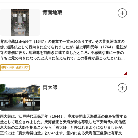
背面地蔵
背面地蔵は正保4年（1647）の創立で一丈三尺余りです｡ その昔奥州街道の
傍､ 道路仏として西向きに立てられましたが､ 後に明和元年 （1764） 道筋が
寺の東側に改り､ 地蔵尊を前向きに建て直したところ､ 不思議な事に一夜の
うちに元の向きになったと人々に伝えられて､ この尊称が起こったといわれ
ています｡薬王寺（やくおうじ）にあります。
根岸・入谷・金杉エリア
両大師
両大師は、江戸時代正保元年（1644）、寛永寺開山天海僧正の像を安置する
堂として建立されました。天海僧正と天海が最も尊敬した平安時代の高僧慈
恵大師の二大師を祀ることから「両大師」と呼ばれるようになりましたが、
正式には「寛永寺開山堂」といいます。堂内にある天海僧正坐像は有形文化