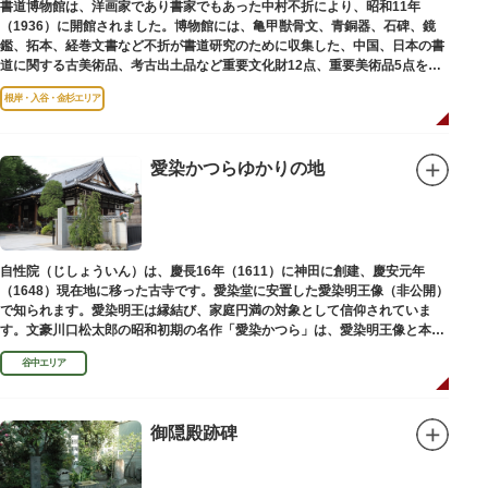
書道博物館は、洋画家であり書家でもあった中村不折により、昭和11年
（1936）に開館されました。博物館には、亀甲獣骨文、青銅器、石碑、鏡
鑑、拓本、経巻文書など不折が書道研究のために収集した、中国、日本の書
道に関する古美術品、考古出土品など重要文化財12点、重要美術品5点を含
む約16000点が収蔵されています。
根岸・入谷・金杉エリア
愛染かつらゆかりの地
自性院（じしょういん）は、慶長16年（1611）に神田に創建、慶安元年
（1648）現在地に移った古寺です。愛染堂に安置した愛染明王像（非公開）
で知られます。愛染明王は縁結び、家庭円満の対象として信仰されていま
す。文豪川口松太郎の昭和初期の名作「愛染かつら」は、愛染明王像と本堂
前にあった桂の古木にヒントを得た作品だといわれます。
谷中エリア
御隠殿跡碑