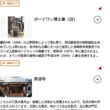
財に指定されています。
上野・御徒町エリア
ボードワン博士像（旧）
慶応4年（1868）の上野戦争によって荒れ果て、明治新政府が病院建設を決
めていた上野の山を、近代的な公園にすべきと提言した長崎医学校教官でオ
ランダ人医師ボードウィンの胸像です。昭和48（1973）年に建立されまし
たが、オランダ政府の資料の錯誤で平成18年（2006）に像を交換するまで
は博士の弟の像でした。
上野・御徒町エリア
英信寺
こちらの三面大黒天は、創建した当初から安置されたもので、弘法大師の作
と伝えられています。正面に大黒天、向かって右は弁財天、左が毘沙門天、