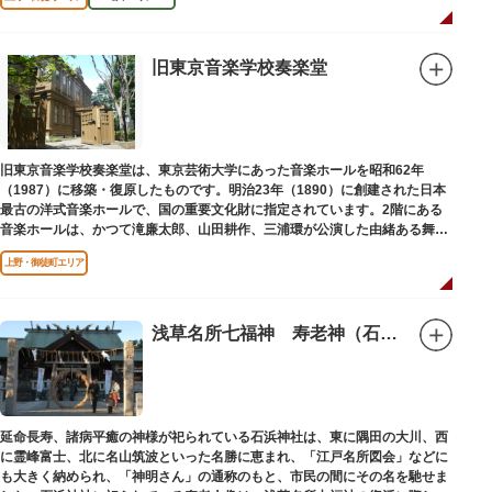
旧東京音楽学校奏楽堂
旧東京音楽学校奏楽堂は、東京芸術大学にあった音楽ホールを昭和62年
（1987）に移築・復原したものです。明治23年（1890）に創建された日本
最古の洋式音楽ホールで、国の重要文化財に指定されています。2階にある
音楽ホールは、かつて滝廉太郎、山田耕作、三浦環が公演した由緒ある舞台
です。
上野・御徒町エリア
浅草名所七福神 寿老神（石浜神社）
延命長寿、諸病平癒の神様が祀られている石浜神社は、東に隅田の大川、西
に霊峰富士、北に名山筑波といった名勝に恵まれ、「江戸名所図会」などに
も大きく納められ、「神明さん」の通称のもと、市民の間にその名を馳せま