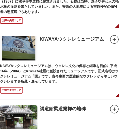
（1957）に浅草寺本道前に建立されました。石標は当時、迷子や尋ね人の掲
示板の役割を果たしていました。また、安政の大地震による吉原楼閣の犠牲
者の慰霊碑でもあります｡
浅草中央部エリア
KIWAYAウクレレミュージアム
KIWAYAウクレレミュージアムは、ウクレレ文化の保存と継承を目的に平成
16年（2004）にKIWAYA社屋に創設されたミュージアムです。正式名称はウ
クレレミュージアム「樂」です。古今東西の歴史的なウクレレから珍しいウ
クレレまでを所蔵・展示しています。
浅草中央部エリア
講道館柔道発祥の地碑