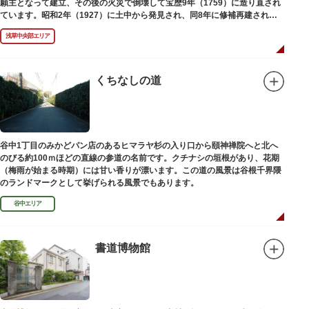
願主となって建立、その後の火災で倒壊して宝歴9年（1759）に造り直され
ています。昭和2年（1927）に土中から発見され、同8年に修補再建された
碑がどちらのものであるかは不明です。
浅草中央部エリア
くちなしの道
谷中1丁目のみかどパン店のあるヒマラヤ杉の入り口から頤神禅院へと北へ
のびる約100ｍほどの直線の参道の名前です。クチナシの垣根があり、花期
（梅雨が始まる時期）には甘い香りが漂います。この道の風景は谷根千界隈
のランドマークとして挙げられる風景でもあります。
谷中エリア
書道博物館