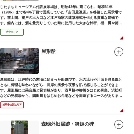
したまちミュージアム付設展示場は、明治43年に建てられ、昭和61年
（1986）まで谷中6丁目で営業していた「吉田屋酒店」を移築した展示場で
す。前土間、揚戸の出入口など江戸商家の建築様式を伝える貴重な建物で
す。館内には、酒を量売りしていた時に使用した大きな棹秤、枡、樽や徳
利、宣伝用ポスターなどの資料を展示しています。
谷中エリア
屋形船
屋形船は、江戸時代の末頃に始まった船遊びで、水の流れや川面を渡る風と
ともに料理を味わいながら、川岸の風景や夜景を肌で感じることができま
す。屋形船には乗合船と貸切船があり、浅草橋や柳橋をはじめ月島、浜松町
などの発着場から、隅田川をはじめお台場などを周遊するコースがありま
す。
浅草中央部エリア
森鴎外旧居跡・舞姫の碑