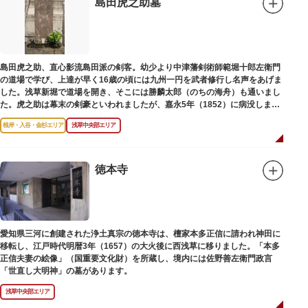
島田虎之助墓
島田虎之助、直心影流島田派の剣客。幼少より中津藩剣術師範堀十郎左衛門
の道場で学び、上達が早く16歳の頃には九州一円を武者修行し名声をあげま
した。浅草新堀で道場を開き、そこには勝麟太郎（のちの海舟）も通いまし
た。虎之助は幕末の剣豪といわれましたが、嘉永5年（1852）に病没しまし
た。お墓は正定寺（しょうじょうじ）にあります。
根岸・入谷・金杉エリア
浅草中央部エリア
徳本寺
愛知県三河に創建された浄土真宗の徳本寺は、檀家本多正信に請われ神田に
移転し、江戸時代明暦3年（1657）の大火後に西浅草に移りました。「本多
正信夫妻の絵像」（国重要文化財）を所蔵し、境内には佐野善左衛門政言
「世直し大明神」の墓があります。
浅草中央部エリア