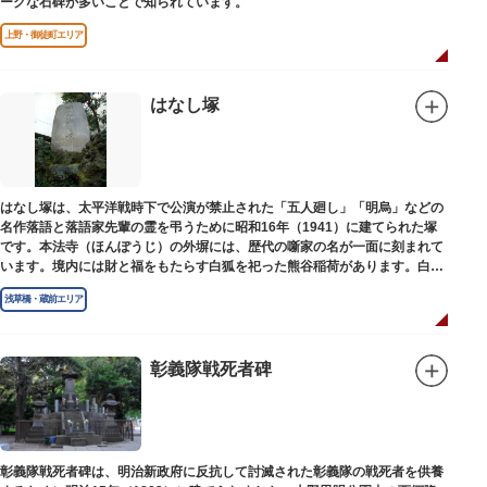
ークな石碑が多いことで知られています。
上野・御徒町エリア
はなし塚
はなし塚は、太平洋戦時下で公演が禁止された「五人廻し」「明烏」などの
名作落語と落語家先輩の霊を弔うために昭和16年（1941）に建てられた塚
です。本法寺（ほんぽうじ）の外塀には、歴代の噺家の名が一面に刻まれて
います。境内には財と福をもたらす白狐を祀った熊谷稲荷があります。白狐
を祀った稲荷は全国に2ケ所しかない非常に珍しいものです。
浅草橋・蔵前エリア
彰義隊戦死者碑
彰義隊戦死者碑は、明治新政府に反抗して討滅された彰義隊の戦死者を供養