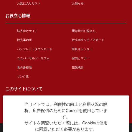
お気に入りリスト
お知らせ
お役立ち情報
法人向けサイト
緊急時のお役立ち
観光案内所
観光ボランティアガイド
パンフレットダウンロード
写真ギャラリー
ユニバーサルツーリズム
習慣とマナー
食の多様性
観光統計
リンク集
このサイトについて
当サイトでは、利便性の向上と利用状況の解
このサイトについて
広告掲載について
析、広告配信のためにCookieを使用していま
お問い合わせ
す。
サイトを閲覧いただく際には、Cookieの使用
に同意いただく必要があります。
台東区役所観光課