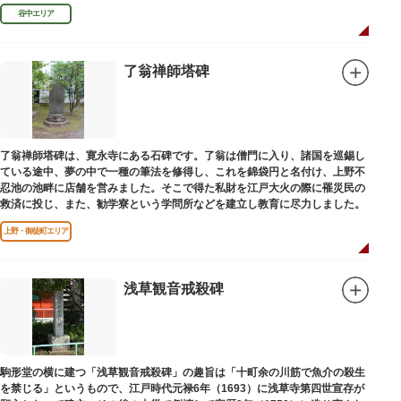
谷中エリア
了翁禅師塔碑
了翁禅師塔碑は、寛永寺にある石碑です。了翁は僧門に入り、諸国を巡錫し
ている途中、夢の中で一種の筆法を修得し、これを錦袋円と名付け、上野不
忍池の池畔に店舗を営みました。そこで得た私財を江戸大火の際に罹災民の
救済に投じ、また、勧学寮という学問所などを建立し教育に尽力しました。
上野・御徒町エリア
浅草観音戒殺碑
駒形堂の横に建つ「浅草観音戒殺碑」の趣旨は「十町余の川筋で魚介の殺生
を禁じる」というもので、江戸時代元禄6年（1693）に浅草寺第四世宣存が