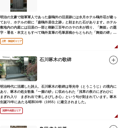
明治の文豪で陸軍軍人であった森鴎外の旧居跡には水月ホテル鴎外荘が建っ
ており、ホテルの前に「森鴎外居住之跡」と刻まれた石があります。ホテル
敷地内の内庭には旧居の―部と樹齢三百年のカヤの木が残り、「舞姫」の題
字・署名・本文ともすべて鴎外直筆の毛筆原稿からとられた「舞姫の碑」の
文学碑も建っています。
上野・御徒町エリア
石川啄木の歌碑
明治時代に活躍した詩人、石川啄木の歌碑は等光寺（とうこうじ）の境内に
あり、啄木の処女歌集「一握の砂」に収められた「浅草の夜のにぎわひに
まぎれ入り まぎれ出で来しさびしき心」という句が刻まれています。啄木
生誕70年にあたる昭和30年（1955）に建立されました。
浅草中央部エリア