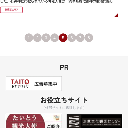
した。石浜神社に祀られている寿老人像は、浅草名所七福神の復活に際し、
延命長寿の神として奉安されたものです。
奥浅草エリア
1
2
3
4
5
6
7
8
PR
お役立ちサイト
（外部サイトに遷移します）