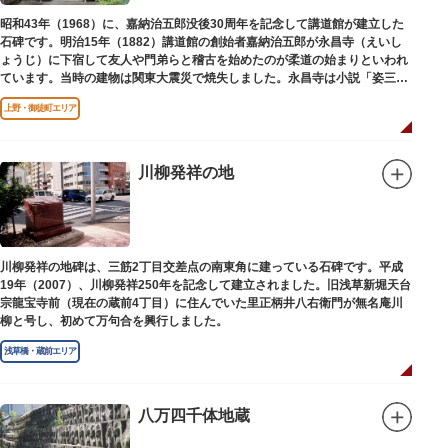
昭和43年（1968）に、嘉納治五郎没後30周年を記念して講道館が建立した
石碑です。明治15年（1882）講道館の創始者嘉納治五郎が永昌寺（えいし
ょうじ）に下宿して友人や門弟らと稽古を始めたのが柔道の始まりといわれ
ています。当時の建物は関東大震災で焼失しました。永昌寺は小説「姿三四
郎」に登場する隆昌寺のモデルでもあります。
上野・御徒町エリア
川柳発祥の地
川柳発祥の地碑は、三筋2丁目交差点の南東角に建っている石碑です。平成
19年（2007）、川柳発祥250年を記念して建立されました。旧浅草新堀天台
宗龍宝寺前（現在の蔵前4丁目）に住んでいた里正柄井八右衛門が無名庵川
柳と号し、初めて万句合を興行しました。
浅草橋・蔵前エリア
八万四千体地蔵