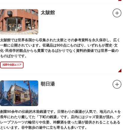
太皷館
太皷館では世界各国から収集された太鼓とその参考資料を永久保存し、広く
一般に公開されています。収蔵品は900点にものぼり、いずれもが歴史･文
化･民俗学的観点からも貴重であるばかりでなく資料的価値では世界一級の
ものばかりです。
浅草中央部エリア
朝日湯
創業90余年の伝統的木造銭湯です。日替わりの薬湯が人気で、地元の人々を
長年にわたり癒してた「下町の銭湯」です。店内にはジャズ音楽が流れ、グ
レープフルーツの輪切りや生姜、吟醸酒を使った湯が提供されることもある
といいます。谷中散歩の途中に立ち寄る人も多いです。