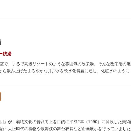
湯
ー銭湯
室で、まるで高級リゾートのような雰囲気の改栄湯。そんな改栄湯の魅
ｍから汲み上げたまろやかな井戸水を軟水化装置に通し、化粧水のよう
らカランのお湯まですべてが軟水。お風呂上がりにはお肌しっとり、髪
高濃度浸透炭酸泉、シルキーバス、ジェットバス、サウナなど気分によ
は、キンキンに冷えた生ビールやレモンサワーで乾杯するもよし、改栄
方々も、身も心も温まる幸せな空間となっています。オリジナルグッズ
。
団」が、着物文化の普及向上を目的に平成2年（1990）に開設した美
治・大正時代の着物や歌舞伎の舞台衣装など企画展示を行っていました。