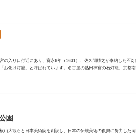
等は引き続き本財団で行っています。
休館
宮の入り口付近にあり、寛永8年（1631）、佐久間勝之が奉納した石灯
「お化け灯籠」と呼ばれています。名古屋の熱田神宮の石灯籠、京都南
す。
公園
横山大観らと日本美術院を創設し、日本の伝統美術の復興に努力した岡