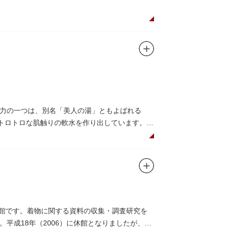
力の一つは、別名「美人の湯」ともよばれる
にトロトロな肌触りの軟水を作り出しています。改
の毛さらさらになれることまちがいなしです。
って様々なお風呂を楽しめます。
湯名物こだわりの生乳ソフトクリームを食べる
の販売もありますのでお立ち寄りの際にはぜひ
術館です。着物に関する資料の収集・調査研究を
平成18年（2006）に休館となりましたが、着