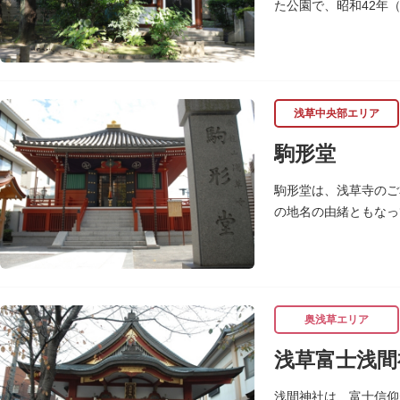
た公園で、昭和42年
中作の天心坐像が安置
浅草中央部エリア
駒形堂
駒形堂は、浅草寺のご
の地名の由緒ともなっ
魚介殺生禁断となり、
奥浅草エリア
浅草富士浅間
浅間神社は、富士信仰