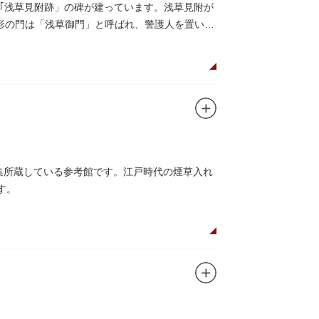
｢浅草見附跡」の碑が建っています。浅草見附が
枡形の門は「浅草御門」と呼ばれ、警護人を置いて
収集所蔵している参考館です。江戸時代の煙草入れ
す。