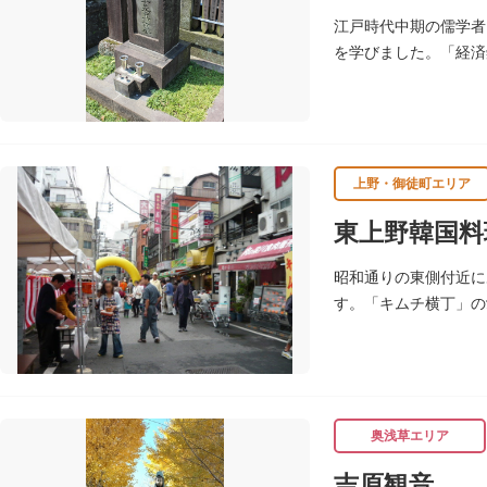
江戸時代中期の儒学者
を学びました。「経済
ます。延享4年（174
上野・御徒町エリア
東上野韓国料
昭和通りの東側付近に
す。「キムチ横丁」の
裳店等が集まったこと
奥浅草エリア
吉原観音