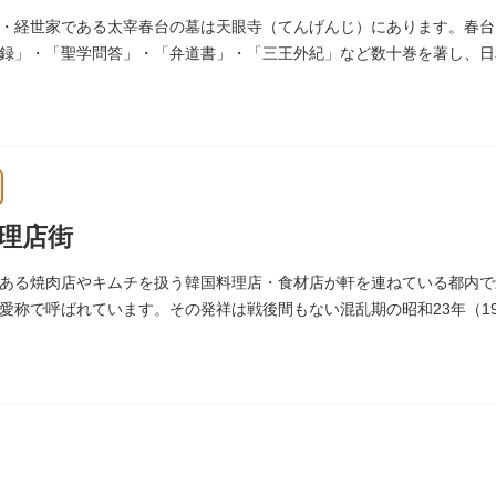
・経世家である太宰春台の墓は天眼寺（てんげんじ）にあります。春台
録」・「聖学問答」・「弁道書」・「三王外紀」など数十巻を著し、日
7）に没しました。
理店街
ある焼肉店やキムチを扱う韓国料理店・食材店が軒を連ねている都内で
愛称で呼ばれています。その発祥は戦後間もない混乱期の昭和23年（1
に端を発しています。