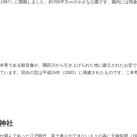
（1967）に開園しました。約700平方ｍの小さな公園です。園内には
されています。
本尊である観音像が、隅田川から引き上げられた地に建立されたお堂で
ています。現在の堂は平成15年（2003）に再建されたものです。ご
戒殺碑が建立されました。
神社
が盛んであった江戸時代、富士参りができない人々の為に元禄年間（168