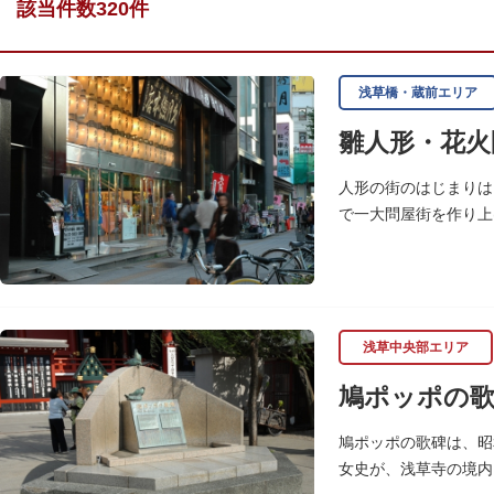
該当件数320件
浅草橋・蔵前エリア
雛人形・花火
人形の街のはじまりは
で一大問屋街を作り上
浅草中央部エリア
鳩ポッポの
鳩ポッポの歌碑は、昭
女史が、浅草寺の境内