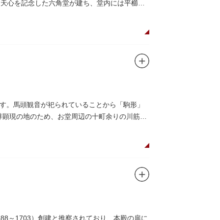
岡倉天心を記念した六角堂が建ち、堂内には平櫛田
す。馬頭観音が祀られていることから「駒形」
本尊顕現の地のため、お堂周辺の十町余りの川筋は
8～1703）創建と推察されており、本殿の扉に