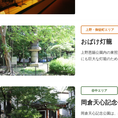
物に関する調査研究
平成18年（2006）に
上野・御徒町エリア
おばけ灯籠
上野恩賜公園内の東照
にも巨大な灯籠のため
とつに数えられていま
谷中エリア
岡倉天心記念
岡倉天心記念公園は、