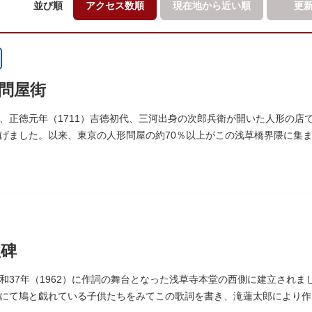
並び順
アクセス数順
現在地から
近い順
更
問屋街
、正徳元年（1711）吉徳初代、三河出身の次郎兵衛が開いた人形の店
げました。以来、東京の人形問屋の約70％以上がこの浅草橋界隈に集
歌碑
和37年（1962）に作詞の舞台となった浅草寺本堂の西側に建立され
にて鳩と戯れている子供たちをみてこの歌詞を書き、滝蓮太郎により作