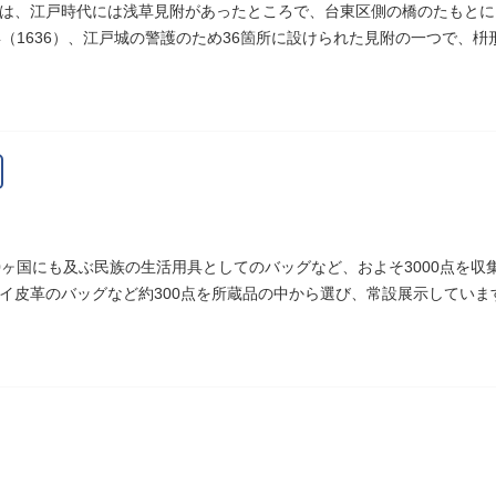
は、江戸時代には浅草見附があったところで、台東区側の橋のたもとに
年（1636）、江戸城の警護のため36箇所に設けられた見附の一つで、
へ往来する人々を取り締まりました。
0ヶ国にも及ぶ民族の生活用具としてのバッグなど、およそ3000点を
イ皮革のバッグなど約300点を所蔵品の中から選び、常設展示していま