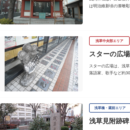
は明治維新頃の漆喰彫
浅草中央部エリア
スターの広場
スターの広場は、浅草
落語家、歌手など約3
れ、多くのファンに親
浅草橋・蔵前エリア
浅草見附跡碑