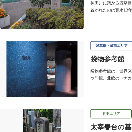
神田川に架かる浅草橋
置かれたのは寛永13
浅草観音や遠くは奥州
浅草橋・蔵前エリア
袋物参考館
袋物参考館は、世界5
や印籠、北欧のトナカ
谷中エリア
太宰春台の墓