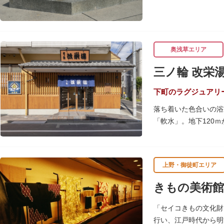
奥浅草エリア
三ノ輪 改栄
下町のラグジュアリ
落ち着いた色合いの浴
「軟水」。地下120
栄湯では浴槽のお湯か
お風呂の種類も多く、
そしてお風呂上がりに
上野・御徒町エリア
のもよし、どの年代の
覗いてみてくださいね
きもの美術館
「セイコきもの文化財
行い、江戸時代から明