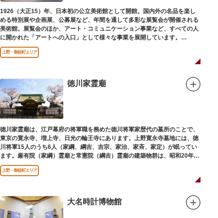
1926（大正15）年、日本初の公立美術館として開館。国内外の名品を楽し
める特別展や企画展、公募展など、年間を通して多彩な展覧会が開催される
美術館。展覧会のほか、アート・コミュニケーション事業など、すべての人
に開かれた「アートへの入口」として様々な事業を展開しています。
上野・御徒町エリア
レストランやミュージアムショップも充実。開放的なガラス張りのレストラ
ンからは、美術館のプロムナードや四季折々の公園の景色を眺めることがで
きます。入館は無料で、レストランやミュージアムショップのみの利用も可
能です（観覧料は展覧会によって異なります。展覧会のスケジュールや観覧
徳川家霊廟
料等の詳細は公式サイトをご確認ください）。
専門のスタッフに子供を預け、ゆっくりと展覧会鑑賞を楽しめる託児サービ
ス「パパママデー（事前予約制）」や、個室スペースのある授乳室、ミルク
用のお湯のサービスもあるのでファミリーにもおすすめです。
徳川家霊廟は、江戸幕府の将軍職を務めた徳川将軍家歴代の墓所のことで、
レンガ色のタイル張りの建物は、日本のモダニズム建築の巨匠・前川國男の
東京の寛永寺、増上寺、日光の輪王寺にあります。上野寛永寺墓地には、徳
設計。
川将軍15人のうち6人（家綱、綱吉、吉宗、家治、家斉、家定）が眠ってい
屋外には彫刻等の立体作品も展示されています。
ます。厳有院（家綱）霊廟と常憲院（綱吉）霊廟の建築物群は、昭和20年
（1945）の空襲で大部分を焼失しました。
上野・御徒町エリア
大名時計博物館