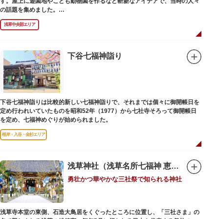
す。屋上に遊園地やこども動物園を作るなど斬新なアイデアで、当時の人々
の話題を集めました。
現在は、B1階から地上3階までが松屋浅草の売り場。2012年のリニューアル
浅草中央部エリア
で建設当時のシンボル・大時計も復活し、昭和の面影を残す百貨店は今でも
人々に親しまれています。地上1階は 浅草らしい下町銘菓をはじめ、全国か
らセレクトされた銘菓が並ぶ「浅草すいーつ小町」。東武線「浅草駅」直結
なので、お土産購入にも便利です。
下谷七福神詣り
下谷七福神詣りは比較的新しい七福神詣りで、それまでは個々に御開帳日を
定め行われいていたものを昭和52年（1977）から七社寺そろって御開帳日
を定め、七福神めぐりが始められました。
根岸・入谷・金杉エリア
浅草神社（浅草名所七福神 恵比須）
勇壮かつ華やかな三社祭で知られる神社
浅草寺本堂の東側、石造大鳥居をくぐったところに位置し、「三社さま」の