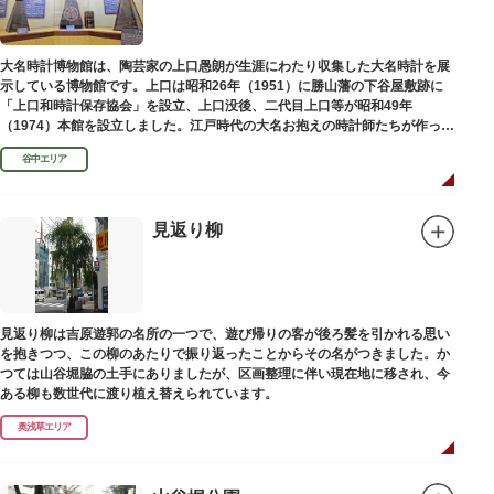
大名時計博物館は、陶芸家の上口愚朗が生涯にわたり収集した大名時計を展
示している博物館です。上口は昭和26年（1951）に勝山藩の下谷屋敷跡に
「上口和時計保存協会」を設立、上口没後、二代目上口等が昭和49年
（1974）本館を設立しました。江戸時代の大名お抱えの時計師たちが作った
櫓時計、台時計、枕時計などが並びます。
谷中エリア
見返り柳
見返り柳は吉原遊郭の名所の一つで、遊び帰りの客が後ろ髪を引かれる思い
を抱きつつ、この柳のあたりで振り返ったことからその名がつきました。か
つては山谷堀脇の土手にありましたが、区画整理に伴い現在地に移され、今
ある柳も数世代に渡り植え替えられています。
奥浅草エリア