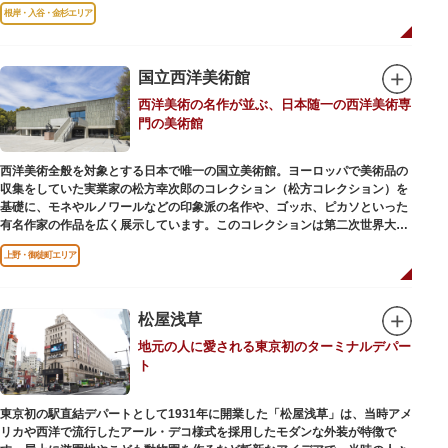
る萩の湯だよりで薬湯の予定を確認すれば、お好みの薬湯を楽しめます。
根岸・入谷・金杉エリア
また併設されたレストラン、食事処こもれびではおいしい食事だけでなく、
たくさんの種類の飲み物やおつまみが。昼からでも晩酌セットの注文がで
き、明るい時間の一杯も最高です。好きな時間にお風呂に入り、お風呂の前
後これまた好きなタイミングで、おいしい食事をいただき、心も体も整えて
国立西洋美術館
日々の生活を支えてくれる空間です。
西洋美術の名作が並ぶ、日本随一の西洋美術専
門の美術館
西洋美術全般を対象とする日本で唯一の国立美術館。ヨーロッパで美術品の
収集をしていた実業家の松方幸次郎のコレクション（松方コレクション）を
基礎に、モネやルノワールなどの印象派の名作や、ゴッホ、ピカソといった
有名作家の作品を広く展示しています。このコレクションは第二次世界大戦
中にフランス政府に接収され、戦後に専用の美術館を創設することを条件に
上野・御徒町エリア
日本へ寄贈返還されました。
本館の設計は、フランスで活躍した近代建築の巨匠ル・コルビュジエによる
もの。「ル・コルビュジエの建築作品－近代建築運動への顕著な貢献－」の
松屋浅草
構成資産の一つとして東京初の世界文化遺産に登録されています。前庭にも
地元の人に愛される東京初のターミナルデパー
ロダンの彫刻が展示されており、散策しながら美術鑑賞を楽しめるのも魅力
ト
のひとつ。 ボランティア・スタッフと一緒に鑑賞する「美術トーク」や、解
説を聞きながら本館や前庭を一緒に歩く「建築ツアー」など、初めての来館
でも気軽に楽しめるプログラムも用意されています。
東京初の駅直結デパートとして1931年に開業した「松屋浅草」は、当時アメ
リカや西洋で流行したアール・デコ様式を採用したモダンな外装が特徴で