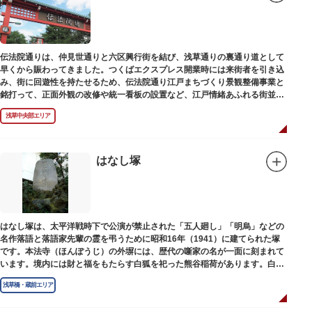
伝法院通りは、仲見世通りと六区興行街を結び、浅草通りの裏通り道として
早くから賑わってきました。つくばエクスプレス開業時には来街者を引き込
み、街に回遊性を持たせるため、伝法院通り江戸まちづくり景観整備事業と
銘打って、正面外観の改修や統一看板の設置など、江戸情緒あふれる街並み
を再現する景観整備を進めてきました。
浅草中央部エリア
はなし塚
はなし塚は、太平洋戦時下で公演が禁止された「五人廻し」「明烏」などの
名作落語と落語家先輩の霊を弔うために昭和16年（1941）に建てられた塚
です。本法寺（ほんぽうじ）の外塀には、歴代の噺家の名が一面に刻まれて
います。境内には財と福をもたらす白狐を祀った熊谷稲荷があります。白狐
を祀った稲荷は全国に2ケ所しかない非常に珍しいものです。
浅草橋・蔵前エリア