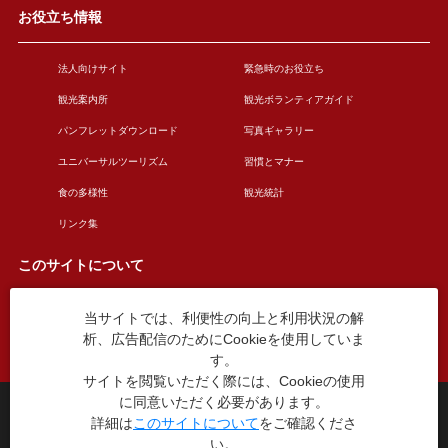
お役立ち情報
法人向けサイト
緊急時のお役立ち
観光案内所
観光ボランティアガイド
パンフレットダウンロード
写真ギャラリー
ユニバーサルツーリズム
習慣とマナー
食の多様性
観光統計
リンク集
このサイトについて
当サイトでは、利便性の向上と利用状況の解
このサイトについて
広告掲載について
析、広告配信のためにCookieを使用していま
お問い合わせ
す。
サイトを閲覧いただく際には、Cookieの使用
に同意いただく必要があります。
台東区役所観光課
詳細は
このサイトについて
をご確認くださ
〒110-8615 東京都台東区東上野4丁目5番6号
い。
TEL：03-5246-1151