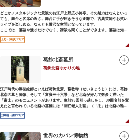
どこかノスタルジックな景観のお江戸上野広小路亭。その魅力はなんといっ
ても、舞台と客席の近さ。舞台に手が届きそうな距離で、古典芸能やお笑い
ライブを楽しめる、なんとも贅沢な空間となっています。
ここでは、落語や漫才だけでなく、講談も聞くことができます。落語は知っ
ているけど講談ってなんだろう？と思われた方も、ぜひ一度お江戸上野広小
上野・御徒町エリア
路亭をのぞいてみませんか？
葛飾北斎墓所
葛飾北斎ゆかりの地
江戸時代の浮世絵師といえば葛飾北斎。誓教寺（せいきょうじ）には、葛飾
北斎の墓と胸像、そして「富嶽三十六景」など北斎が好んで数多く描いた
「富士」のモニュメントがあります。生前93回引っ越しをし、30回名前を変
えたと言われている北斎の墓標には「画狂老人卍墓」（「卍」は北斎の雅号
の一つ）とあり、辞世の句が刻まれています。毎年命日の4月18日には「北
浅草橋・蔵前エリア
斎忌」が開かれ、法要が営まれます。
世界のカバン博物館