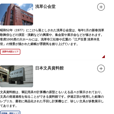
浅草公会堂
昭和52年（1977）にこけら落としされた浅草公会堂は、毎年1月の新春浅草
歌舞伎などの演芸・演劇などの興業や、集会室や展示会などが催されます。
客席1000席の大ホールには、浅草寺三社祭や広重の「江戸百景 浅草仲見
世」の情景が描かれた鍛帳が雰囲気を創り上げています。
浅草中央部エリア
日本文具資料館
文具資料館は、筆記用具や計算機の原型ともいえる品々が展示されており、
文具の発達過程を知ることができる資料館です。伊達正宗が使用した鉛筆の
レプリカ、最初に商品化された手回し計算機など、珍しい文具が多数展示し
てあります。
浅草橋・蔵前エリア