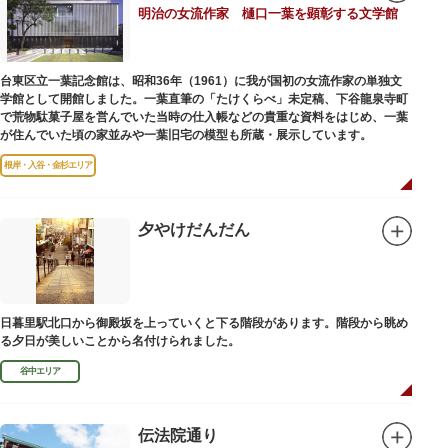
明治の女流作家 樋口一葉を顕彰する文学館
台東区立一葉記念館は、昭和36年（1961）に我が国初の女流作家の単独文
学館として開館しました。一葉直筆の「たけくらべ」未定稿、下谷龍泉寺町
で荒物駄菓子屋を営んでいた当時の仕入帳などの貴重な資料をはじめ、一葉
が住んでいた頃の家並みや一葉旧宅の模型も所蔵・展示しています。
根岸・入谷・金杉エリア
夕やけだんだん
日暮里駅北口から御殿坂を上っていくと下る階段があります。階段から眺め
る夕日が美しいことから名付けられました。
谷中エリア
伝法院通り