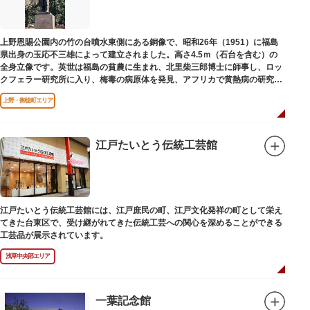
上野恩賜公園内の竹の台噴水東側にある銅像で、昭和26年（1951）に福島
県出身の玉応不三雄によって建立されました。高さ4.5ｍ（石台を含む）の
全身立像です。英世は福島の貧農に生まれ、北里柴三郎博士に師事し、ロッ
クフェラー研究所に入り、梅毒の病原体を発見、アフリカで黄熱病の研究中
感染して、死去しました。
上野・御徒町エリア
江戸たいとう伝統工芸館
江戸たいとう伝統工芸館には、江戸庶民の町、江戸文化発祥の町として栄え
てきた台東区で、受け継がれてきた伝統工芸への関心を深めることができる
工芸品が展示されています。
浅草中央部エリア
一葉記念館