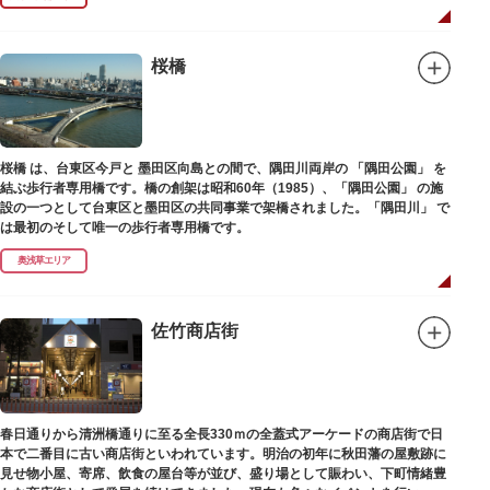
ホール内で飲食できるのも魅力のひとつ。売店でお弁当やお菓子を買ってゆ
っくり番組を楽しんではいかがでしょう。数々の著名な落語家やお笑い芸人
を輩出した笑いの殿堂で、昔ながらの下町文化を体感してみてください。
桜橋
桜橋 は、台東区今戸と 墨田区向島との間で、隅田川両岸の 「隅田公園」 を
結ぶ歩行者専用橋です。橋の創架は昭和60年（1985）、「隅田公園」 の施
設の一つとして台東区と墨田区の共同事業で架橋されました。「隅田川」 で
は最初のそして唯一の歩行者専用橋です。
奥浅草エリア
佐竹商店街
春日通りから清洲橋通りに至る全長330ｍの全蓋式アーケードの商店街で日
本で二番目に古い商店街といわれています。明治の初年に秋田藩の屋敷跡に
見せ物小屋、寄席、飲食の屋台等が並び、盛り場として賑わい、下町情緒豊