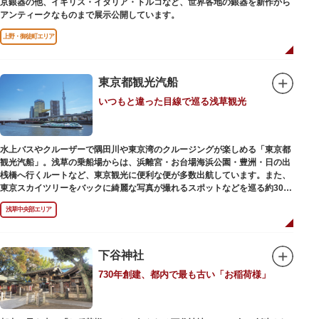
京銀器の他、イギリス・イタリア・トルコなど、世界各地の銀器を新作から
アンティークなものまで展示公開しています。
上野・御徒町エリア
東京都観光汽船
いつもと違った目線で巡る浅草観光
水上バスやクルーザーで隅田川や東京湾のクルージングが楽しめる「東京都
観光汽船」。浅草の乗船場からは、浜離宮・お台場海浜公園・豊洲・日の出
桟橋へ行くルートなど、東京観光に便利な便が多数出航しています。また、
東京スカイツリーをバックに綺麗な写真が撮れるスポットなどを巡る約30分
の「浅草周遊コース」も。初日の出やお花見、隅田川花火大会、クリスマス
浅草中央部エリア
などのイベント時は、いつもと違う目線から東京の景色を堪能できるイベン
トクルーズも企画されています。
漫画・アニメ界の巨匠、松本零士氏が宇宙船をイメージしてデザインした船
や、約300人が乗船可能なアメリカンな大型船など多種多様な船体も魅力。
下谷神社
目的や人数にあわせてコースや時間帯を選べるチャータークルーズも行われ
730年創建、都内で最も古い「お稲荷様」
ています。