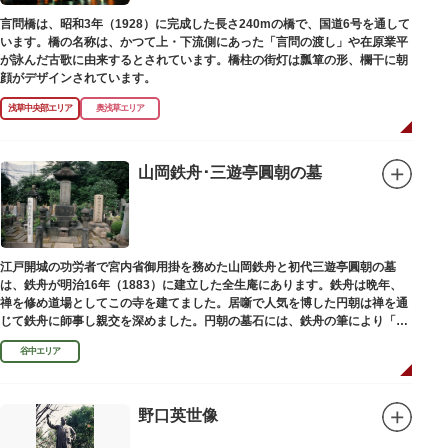
言問橋は、昭和3年（1928）に完成した長さ240mの橋で、国道6号を通して
います。橋の名称は、かつて上・下流側にあった「言問の渡し」や在原業平
が詠んだ古歌に由来するとされています。橋柱の街灯は瓢箪の形、欄干に朝
顔がデザインされています。
浅草中央部エリア
奥浅草エリア
山岡鉄舟･三遊亭圓朝の墓
江戸開城の功労者で宮内省御用掛を務めた山岡鉄舟と初代三遊亭圓朝の墓
は、鉄舟が明治16年（1883）に建立した全生庵にあります。鉄舟は晩年、
禅を修め道場としてこの寺を建てました。居噺で人気を博した円朝は禅を通
じて鉄舟に師事し親交を深めました。円朝の墓石には、鉄舟の筆により「三
遊亭円朝無舌居士」とあります。
谷中エリア
野口英世像