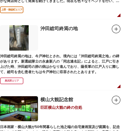
かな商店街として発展を続けてきました。現在も色々なイベントを行い、住
民から親しまれている魅力的な商店街です。
上野・御徒町エリア
沖田総司終焉の地
沖田総司終焉の地は、今戸神社とされ、境内には「沖田総司終焉之地」の碑
があります。新選組隊士の永倉新八の「同志連名記」によると、江戸に引き
上げた時、沖田総司の肺の病はかなり進んでおり、薩長軍の江戸入りに際し
て、総司を含む患者たちは今戸神社に収容されたとあります。
奥浅草エリア
横山大観記念館
巨匠横山大観の終の住処
日本画家・横山大観が50年間暮らした池之端の自宅兼画室及び庭園を、記念