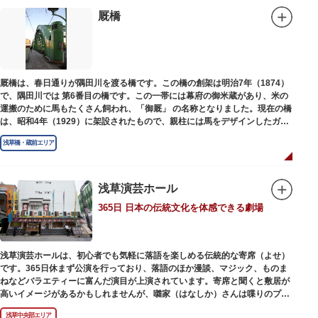
1945（昭和20）年の空襲で焼失しましたが、その5年後、当時の間取りのま
ま再建され、現在の庵は東京都指定史跡として明治の雰囲気が体感できる魅
厩橋
力的な空間となっています。
子規が病室兼書斎にしていた「病牀六尺の間」などを復元しており、明治の
暮らしだけでなく創作の様子を偲ぶことができます。現在、一般のボランテ
ィア団体により大切に維持・保存されています。
厩橋は、春日通りが隅田川を渡る橋です。この橋の創架は明治7年（1874）
で、隅田川では 第6番目の橋です。この一帯には幕府の御米蔵があり、米の
運搬のために馬もたくさん飼われ、「御厩」 の名称となりました。現在の橋
は、昭和4年（1929）に架設されたもので、親柱には馬をデザインしたガラ
ス細工が組み込まれています。
浅草橋・蔵前エリア
浅草演芸ホール
365日 日本の伝統文化を体感できる劇場
浅草演芸ホールは、初心者でも気軽に落語を楽しめる伝統的な寄席（よせ）
です。365日休まず公演を行っており、落語のほか漫談、マジック、ものま
ねなどバラエティーに富んだ演目が上演されています。寄席と聞くと敷居が
高いイメージがあるかもしれませんが、囃家（はなしか）さんは喋りのプ
ロ。すぐに巧みな話芸に引き込まれ、予備知識が無くても楽しめます。
浅草中央部エリア