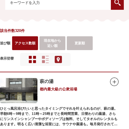
該当件数320件
現在地から
並び順
アクセス数順
更新順
近い順
表示切替
萩の湯
都内最大級の公衆浴場
ひとっ風呂浴びたいと思ったタイミングでそれを叶えられるのが、萩の湯。
早朝6時～9時まで、11時～25時までと長時間営業、日替わりの薬湯、さら
にリンスインシャンプーやボディソープは無料、そしてタオルのレンタルも
あります。明るく広い清潔な浴室には、サウナや薬湯も。毎月発行されてい