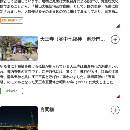
館として公開しています。建物と庭園は大観自身による設計で、貴重な文化
財であることから、「横山大観旧宅及び庭園」として、国の史跡・名勝に指
定されました。大観作品をそのまま床の間に掛けて展示しており、日本画本
来の楽しみ方を体験できる貴重な空間です。
上野・御徒町エリア
天王寺（谷中七福神 毘沙門天）
祈る者に十種福を授ける仏様が祀られている天王寺は鎌倉時代の創建といわ
れ、都内有数の古寺です。江戸時代には「富くじ」興行があり、目黒の滝泉
寺、湯島天神と共に江戸三富と呼ばれて賑わいました。幸田露伴の「五重
塔」のモデルとなった天王寺五重塔は昭和32年（1957）に焼失しました
が、その跡地は今も谷中霊園に残っています。
谷中エリア
言問橋