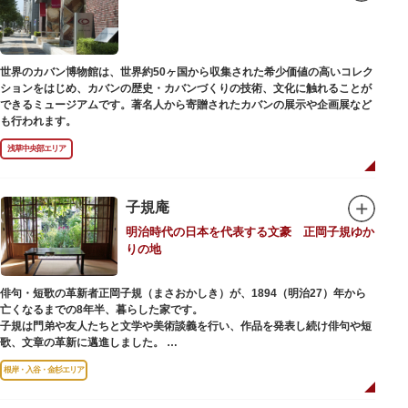
世界のカバン博物館は、世界約50ヶ国から収集された希少価値の高いコレク
ションをはじめ、カバンの歴史・カバンづくりの技術、文化に触れることが
できるミュージアムです。著名人から寄贈されたカバンの展示や企画展など
も行われます。
浅草中央部エリア
子規庵
明治時代の日本を代表する文豪 正岡子規ゆか
りの地
俳句・短歌の革新者正岡子規（まさおかしき）が、1894（明治27）年から
亡くなるまでの8年半、暮らした家です。
子規は門弟や友人たちと文学や美術談義を行い、作品を発表し続け俳句や短
歌、文章の革新に邁進しました。
故郷松山より母と妹を呼び寄せ、結核に苦しみながらも34歳で亡くなるまで
根岸・入谷・金杉エリア
精力的に文学作品を創作し続けた場所でもあります。