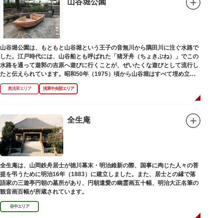
山谷堀公園
山谷堀公園は、もともと山谷堀という王子の音無川から隅田川に注ぐ水路で
した。江戸時代には、山谷船とも呼ばれた「猪牙舟（ちょきぶね）」でこの
水路を通って遊郭の吉原へ遊びに行くことが、ぜいたくな遊びとして流行し
たと伝えられています。昭和50年（1975）頃から山谷堀はすべて埋め立て
られて暗渠となり、細長い公園として生まれ変わりました。山谷堀公園に
奥浅草エリア
浅草中央部エリア
は、猪牙舟についての説明板も設置されています。
全生庵
全生庵は、山岡鉄舟居士が徳川幕末・明治維新の際、国事に殉じた人々の菩
提を弔うために明治16年（1883）に建立しました。また、居士との縁で落
語家の三遊亭円朝の墓所があり、円朝遣愛の幽霊画五十幅、明治大正名筆の
観音画百幅が所蔵されています。
谷中エリア