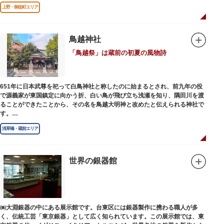
上野・御徒町エリア
鳥越神社
「鳥越祭」は蔵前の初夏の風物詩
651年に日本武尊を祀って白鳥神社と称したのに始まるとされ、前九年の役
で源義家が東国鎮定に向かう折、白い鳥が飛び立ち浅瀬を知り、隅田川を渡
ることができたことから、その名を鳥越大明神と改めたと伝えられる神社で
す。
江戸時代までは三社の神社から成り、約2万坪の広大な敷地を所領していま
浅草橋・蔵前エリア
したが、天領からの米を収蔵する蔵や、大名屋敷などを建てるために没収さ
れ、現在の鳥越神社が残りました。
毎年6月上旬に行われる鳥越祭では、都内最大級を誇る千貫神輿（約4トン）
が氏子町内を渡御し、夜の宮入道中では、提灯に照らされた神輿が荘厳かつ
世界の銀器館
幻想的な光景をつくりだします。例年、数十万人の人出があり、多くの観客
で賑わう蔵前の初夏の風物詩になっています。
社務所では、社紋の七曜紋と月星紋がデザインされた御朱印帳の販売や、鳥
越祭の開催期間中は限定御朱印も頒布されます。
㈱大淵銀器の中にある展示館です。台東区には銀器製作に携わる職人が多
く、伝統工芸「東京銀器」として広く知られています。この展示館では、東