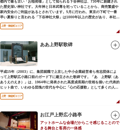
都内で最も古い「お稲荷様」として知られる下谷神社は、730年に創建され
た歴史深い神社です。大年神と日本武尊を祀っていることから、商売繁盛や
家内安全のご利益があるとされています。5月に行われ、東京の下町で一番
早い夏祭りと言われる「下谷神社大祭」は1000年以上の歴史があり、本社神
輿の渡御を行う「本祭り」と、町会神輿の渡御だけの「陰祭り」が隔年に行
上野・御徒町エリア
われています。
本殿には、日本を代表する画家 横山大観による「龍」の天井絵が掲げられて
おり、その壮大な美しさは見る者を圧倒します。俳句の大家・正岡子規の
「句碑」や、初代・三笑亭可楽の寄席が境内で初めて開かれたという「寄席
ああ上野駅歌碑
発祥之地」の石碑などの見どころも。
オリジナルの朱印帳の販売や、月や日によって限定の御朱印頒布も行ってい
ます。
平成15年（2003）に、集団就職で上京した中小企業経営者ら有志団体によ
って上野駅広小路口前のガード下に建立された歌碑です。「あゝ上野駅（あ
あうえのえき）」は、1964年に発表された高度成長期の世相を描いた代表的
ヒット曲で、いわゆる団塊の世代を中心に「心の応援歌」として多くの人々
に勇気と感動を与えました。
上野・御徒町エリア
お江戸上野広小路亭
アットホームな会場だからこそ感じることので
きる舞台と客席の一体感