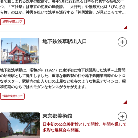
名で親しまれる浅草の総鎮守。毎年5月に行われる日本を代表する祭礼の一
つ、「三社祭」は東京の初夏の風物詩。「大行列」や無形文化財「びんざさ
ら舞」のほか、神輿を担いで浅草を巡行する「神輿渡御」が見どころです。
町を練り歩く担ぎ手たちの威勢良い掛け声が響き渡り、浅草の町がまつり一
浅草中央部エリア
色に染まります。
6月の「夏越し（なごし）の大祓」では、茅草で作られた輪の中（茅の輪）
が設置されます。それを八の字に三回通って穢れを祓うことで疫病や災厄か
ら逃れ、福徳があると伝えられる行事です。
地下鉄浅草駅出入口
本殿には浅草寺のご本尊である聖観世音菩薩像を見つけた漁師の兄弟ととも
に、尊像として奉安した郷土の文化人、土師真中知（はじのなかとも）の3
人が祀られています。江戸時代に徳川家光が寄進した社殿は本殿・幣殿と拝
殿の間が渡り廊下で繋がる建築様式。国の重要文化財に指定されています。
地下鉄浅草駅は、昭和2年（1927）に東洋初に地下鉄開業した浅草～上野間
また、浅草名所七福神のひとつとしても知られ、恵比須像が祀られていま
の始発駅として誕生しました。重厚な鋼鉄製の柱や地下鉄開業当時のレトロ
す。
なポスター、駅構内の出入り口の上屋など社寺のような和風デザインは、昭
和初期のならではのモダンなセンスがうかがえます。
浅草中央部エリア
東京都美術館
日本初の公立美術館として開館。年間を通して
多彩な展覧会を開催。