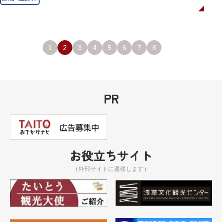
1
2
3
4
5
6
7
8
PR
お役立ちサイト
（外部サイトに遷移します）