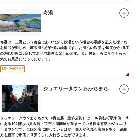
寿湯
寿湯は、上野という都会にありながら銭湯という概念の常識を超えた様々な
お風呂が楽しめ、露天風呂が自慢の銭湯です。お風呂の温度は40度から45度
の3種の湯に設定してあり老若男女楽しめます。また男女ともにサウナも人
気のお風呂になっております。
上野・御徒町エリア
ジュエリータウンおかちまち
ジュエリータウンおかちまち（貴金属・宝飾店街）は、JR御徒町駅東側一帯
にある400軒もの貴金属・宝石の卸問屋が集まっている日本有数のジュエリ
ータウンです。全国の店に卸しているほか、個人が入れる店舗も多く、品揃
えも豊富で市価より安く手に入れることができます。