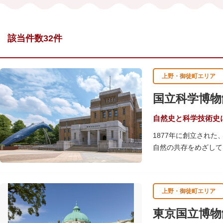
該当件数32件
上野・御徒町エリア
国立科学博物
自然史と科学技術史
1877年に創立され
自然の共存をめざして
命の歴史、科学技術の
2005年「愛・地球
の地球の100万分の
上野・御徒町エリア
しています。
楽しみながら学習でき
東京国立博物
館です。