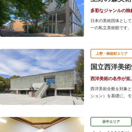
美術館や博物館で国内
見てまわりきれないほ
多彩なジャンルの独
日本の美術団体として
一の私立美術館です。
常設展示は行わず、毎
マンガから書展にいた
上野・御徒町エリア
別館の1階には、小企
熟練者を対象とした油
国立西洋美術
西洋美術の名作が並
西洋美術全般を対象と
ション）を基礎に、モ
ョンは第二次世界大戦
本館の設計は、フラン
谷中エリア
貢献－」の構成資産の
賞を楽しめるのも魅力