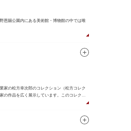
跡巡りを楽しんではいかがでしょうか。1日では
野恩賜公園内にある美術館・博物館の中では唯
の森美術館大賞展、日本の自然を描く展）のほか、
上野の森アートスクールが設置され、初心者から
どを開催しています。
業家の松方幸次郎のコレクション（松方コレク
家の作品を広く展示しています。このコレクシ
件に日本へ寄贈返還されました。
ビュジエの建築作品－近代建築運動への顕著な
の彫刻が展示されており、散策しながら美術鑑
や、解説を聞きながら本館や前庭を一緒に歩く