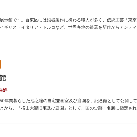
料等の詳細は公式サイトをご確認ください）。
を預け、ゆっくりと展覧会鑑賞を楽しめる託児サービス「パパママデー
サービスもあるのでファミリーにもおすすめです。
展示館です。台東区には銀器製作に携わる職人が多く、伝統工芸「東京
イギリス・イタリア・トルコなど、世界各地の銀器を新作からアンティ
の建物は、日本のモダニズム建築の巨匠・前川國男の設計。
作品も展示されています。
館
住処
50年間暮らした池之端の自宅兼画室及び庭園を、記念館として公開し
とから、「横山大観旧宅及び庭園」として、国の史跡・名勝に指定され
来の楽しみ方を体験できる貴重な空間です。