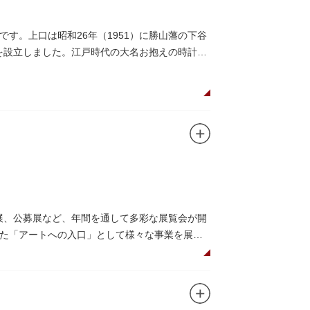
す。上口は昭和26年（1951）に勝山藩の下谷
館を設立しました。江戸時代の大名お抱えの時計師
画展、公募展など、年間を通して多彩な展覧会が開
た「アートへの入口」として様々な事業を展開
のプロムナードや四季折々の公園の景色を眺め
（観覧料は展覧会によって異なります。展覧会