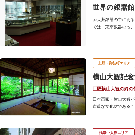
のスケジュールや観覧
世界の銀器館
専門のスタッフに子供
室、ミルク用のお湯の
㈱大淵銀器の中にある
では、東京銀器の他、
レンガ色のタイル張り
屋外には彫刻等の立体
上野・御徒町エリア
横山大観記念
巨匠横山大観の終の
日本画家・横山大観が
貴重な文化財であるこ
示しており、日本画本
浅草中央部エリア