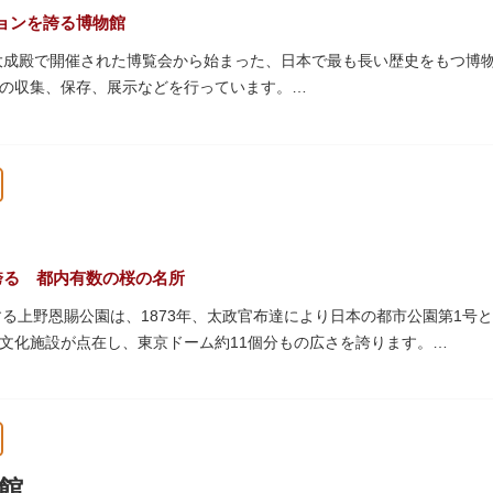
ョンを誇る博物館
では、日本およびアジアにおける科学系博物館の中核施設として、調査
の大成殿で開催された博覧会から始まった、日本で最も長い歴史をもつ博
の活動を上野の本館、白金台の附属自然教育園、茨城県つくば市の実験
の収集、保存、展示などを行っています。
物である本館をはじめとする6つの展示館（資料館）からなり、89件
プなどを実施しています。国宝や重要文化財などの名品をたどりながら
うか。
スに大理石の大階段がある本館では、壁時計やステンドグラスなど格調
限られている方などに向け提案されたコース（日本美術入門／たてもの
誇る 都内有数の桜の名所
する上野恩賜公園は、1873年、太政官布達により日本の都市公園第1号
やミュージアムショップのほか緑豊かな庭園も。季節ごとの彩りを感じ
文化施設が点在し、東京ドーム約11個分もの広さを誇ります。
クラなど約1,200本の桜が植えられた園内は、桜の名所としても有名
0万人近い人出となります。不忍池（しのばずのいけ）は江戸時代より
、バードウォッチングを楽しむ人の姿も見られるスポットです。
館