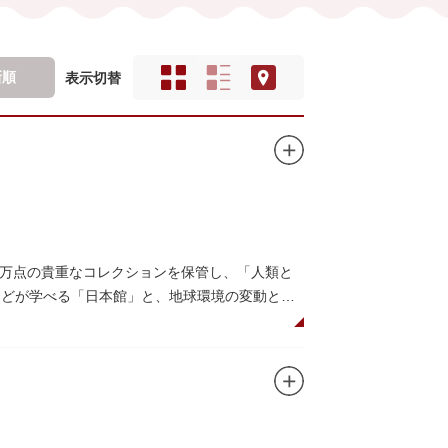
新順
表示切替
0万点の貴重なコレクションを保管し、「人類と
系などが学べる「日本館」と、地球環境の変動と生
画展などから構成されています。
6○」も見どころのひとつ。直径12.8m（実際
アターで、月ごとに変わるオリジナル映像を上映
コーナーもあり、お子様連れでも楽しめる博物