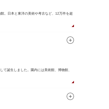
研究、標本資料の収集・保管・活用、展示・学
物館。日本と東洋の美術や考古など、12万件を超
植物園や筑波研究施設（非公開）で展開してい
の国宝を所蔵。常に貴重な文化財を公開し、講座や
、真の美術史を堪能し価値あるひと時を過ごし
高い内部装飾にも注目してみてください。初め
めぐり／仏像大好き）を参考にめぐるのも良い
として誕生しました。園内には美術館、博物館、
ながらゆったりと散策するのもおすすめです。
。シーズンにはライトアップされた夜桜が一層風情
浮世絵に描かれたほどのハスの名所。たくさんの鴨