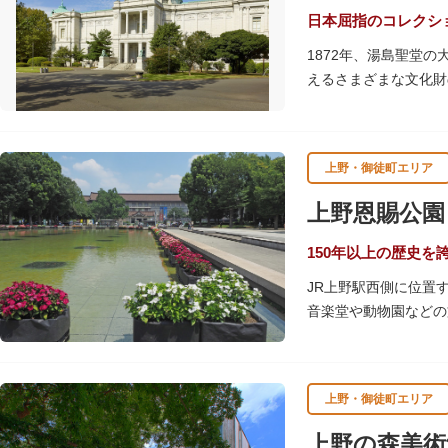
日本屈指のコレクシ
また、国立科学博物館
1872年、湯島聖堂
習支援を推進。これら
えるさまざまな文化財
ます。
帝冠様式の代表的建築
講演会、ワークショッ
てみてはいかがでしょ
上野・御徒町エリア
吹き抜けのエントラン
上野恩賜公園
て来館する方や時間が
でしょう。
150年以上の歴史を
JR上野駅西側に位置
敷地内にはレストラン
音楽堂や動物園などの
ソメイヨシノやヤマザ
を添え、例年延べ33
上野・御徒町エリア
や渡り鳥が訪れるので
上野の森美術