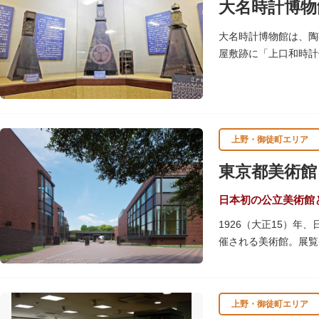
大名時計博物
「建築ツアー」など、
大名時計博物館は、陶
屋敷跡に「上口和時計
たちが作った櫓時計、
上野・御徒町エリア
東京都美術館
日本初の公立美術館
1926（大正15）
催される美術館。展覧
しています。
レストランやミュージ
上野・御徒町エリア
ることができます。入