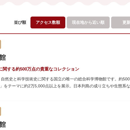
並び順
アクセス数順
現在地から
近い順
更
館
に関する約500万点の貴重なコレクション
た、自然史と科学技術史に関する国立の唯一の総合科学博物館です。約50
」をテーマに約2万5,000点以上を展示。日本列島の成り立ちや生態
進歩などが学べる「地球館」の2つの常設展示をメインに、特別展・企
博」の長久手日本館で人気を博した「地球の部屋」を移設した、「シアター3
1の大きさ）のドームの内側すべてがスクリーンになっている世界初のシ
るイベント企画や、恐竜をはじめとした様々な実物標本、子ども向けの
館