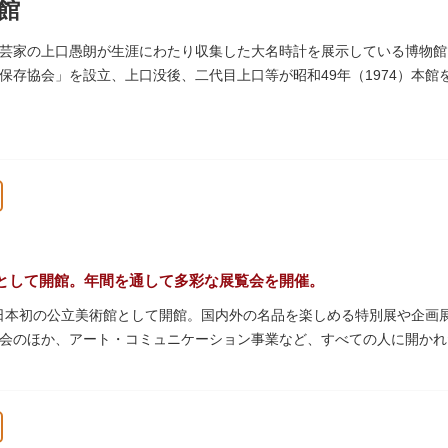
館
初めての来館でも気軽に楽しめるプログラムも用意されています。
芸家の上口愚朗が生涯にわたり収集した大名時計を展示している博物館で
保存協会」を設立、上口没後、二代目上口等が昭和49年（1974）本
台時計、枕時計などが並びます。
として開館。年間を通して多彩な展覧会を開催。
年、日本初の公立美術館として開館。国内外の名品を楽しめる特別展や企
会のほか、アート・コミュニケーション事業など、すべての人に開かれ
アムショップも充実。開放的なガラス張りのレストランからは、美術館
館は無料で、レストランやミュージアムショップのみの利用も可能です