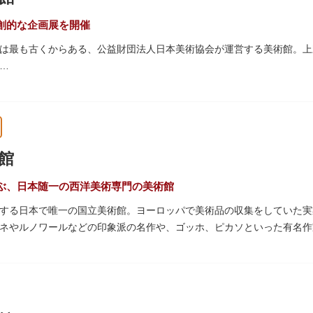
外の芸術作品や文化・自然科学に触れたり、歴史の薫りを感じながら史
どの魅力にあふれた公園です。
創的な企画展を開催
は最も古くからある、公益財団法人日本美術協会が運営する美術館。上
年開催している美術館主催の現代美術展（VOCA展）、公募展（上野
るまで定期的に多彩なジャンルの独創的な企画展を開催しています。
画展などの開催もできる上野の森美術館ギャラリー、そして、3階には
彩・アクリル、水彩、日本画のクラスや、週末に受講できる単発講座な
館
ぶ、日本随一の西洋美術専門の美術館
する日本で唯一の国立美術館。ヨーロッパで美術品の収集をしていた実
ネやルノワールなどの印象派の名作や、ゴッホ、ピカソといった有名作
中にフランス政府に接収され、戦後に専用の美術館を創設することを条
スで活躍した近代建築の巨匠ル・コルビュジエによるもの。「ル・コル
一つとして東京初の世界文化遺産に登録されています。前庭にもロダン
のひとつ。 ボランティア・スタッフと一緒に鑑賞する「美術トーク」