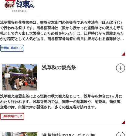
浅草熊谷稲荷眷族祭は、熊谷安左衛門の菩提寺である本法寺（ほんぽうじ）
で行われる祭りです。熊谷稲荷神社（狐から授かった盗難除けの呪文を守り
札として売り出し大繁盛したため狐を祀った）は、江戸時代から霊験あらた
かな稲荷として人気があり、熊谷稲荷眷属祭の当日に授与される盗難除けの
守り札を求めて多くの信者が集まります。
浅草橋・蔵前エリア
浅草秋の観光祭
浅草観光連盟主催による恒例の秋の観光祭として、浅草寺を舞台に1ヶ月に
わたり行われます。浅草寺境内では、関東一の菊花展や、菊茶屋、菊供養、
金竜の舞、白鷺の舞が開催され、多くの観光客が訪れます。
浅草中央部エリア
浅草神社のびんざさら舞