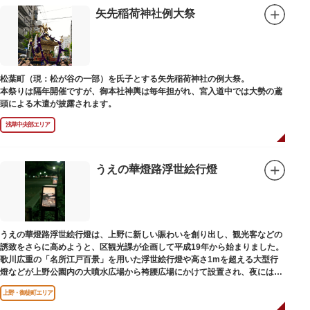
矢先稲荷神社例大祭
松葉町（現：松が谷の一部）を氏子とする矢先稲荷神社の例大祭。
本祭りは隔年開催ですが、御本社神輿は毎年担がれ、宮入道中では大勢の鳶
頭による木遣が披露されます。
浅草中央部エリア
うえの華燈路浮世絵行燈
うえの華燈路浮世絵行燈は、上野に新しい賑わいを創り出し、観光客などの
誘致をさらに高めようと、区観光課が企画して平成19年から始まりました。
歌川広重の「名所江戸百景」を用いた浮世絵行燈や高さ1mを超える大型行
燈などが上野公園内の大噴水広場から袴腰広場にかけて設置され、夜には行
燈が灯されて江戸風情を楽しむことができます。
上野・御徒町エリア