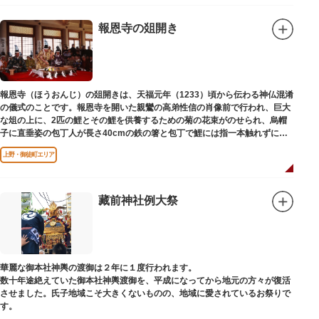
報恩寺の爼開き
報恩寺（ほうおんじ）の爼開きは、天福元年（1233）頃から伝わる神仏混淆
の儀式のことです。報恩寺を開いた親鸞の高弟性信の肖像前で行われ、巨大
な俎の上に、2匹の鯉とその鯉を供養するための菊の花束がのせられ、烏帽
子に直垂姿の包丁人が長さ40cmの鉄の箸と包丁で鯉には指一本触れずに鯉
をさばきます。さばいた鯉は観衆にふるまわれます。
上野・御徒町エリア
藏前神社例大祭
華麗な御本社神輿の渡御は２年に１度行われます。
数十年途絶えていた御本社神輿渡御を、平成になってから地元の方々が復活
させました。氏子地域こそ大きくないものの、地域に愛されているお祭りで
す。