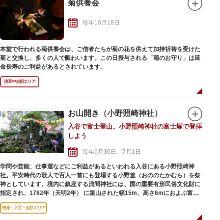
菊供養会
毎年10月18日
本堂で行われる菊供養会は、ご信者たちが菊の花を供えて加持祈祷を受けた
菊と交換し、多くの人で賑わいます。この日授与される「菊のお守り」は延
命長寿のご利益があるとされています。
浅草中央部エリア
お山開き（小野照崎神社）
入谷で富士登山。小野照崎神社の富士塚で登拝
しよう
毎年6月30日、7月1日
学問や芸能、仕事運などにご利益があるといわれる入谷にある小野照崎神
社。平安時代の歌人で百人一首にも登場する小野篁（おののたかむら）を祭
神としています。境内に鎮座する浅間神社には、国の重要有形民俗文化財に
指定され、1782年（天明2年） に築山された幅15m、高さ6mにおよぶ富士
塚「下谷坂本富士」があります。全体が富士山の溶岩石で覆われ、霊峰・富
根岸・入谷・金杉エリア
士の分身ともいえるその富士塚は、今も昔ながらの荘厳な姿のまま。富士信
仰に伴い、老若男女だれでも心安く富士に登山できるようにと築かれまし