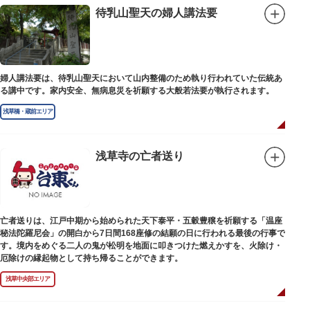
待乳山聖天の婦人講法要
婦人講法要は、待乳山聖天において山内整備のため執り行われていた伝統あ
る講中です。家内安全、無病息災を祈願する大般若法要が執行されます。
浅草橋・蔵前エリア
浅草寺の亡者送り
亡者送りは、江戸中期から始められた天下泰平・五穀豊穣を祈願する「温座
秘法陀羅尼会」の開白から7日間168座修の結願の日に行われる最後の行事で
す。境内をめぐる二人の鬼が松明を地面に叩きつけた燃えかすを、火除け・
厄除けの縁起物として持ち帰ることができます。
浅草中央部エリア