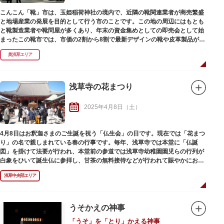
こんこん「靴」市は、玉姫稲荷神社の境内で、近隣の靴関連業者が商売繁盛
と地場産業の発展を目的として行う市のことです。この地の周辺にはもとも
と靴製造業者や靴問屋が多くあり、年末の資金集めとしての即売会として始
まったこの靴市では、市価の2割から8割で最新デザインの靴や皮革製品が即
売されています。
奥浅草エリア
浅草寺の花まつり
2025年4月8日（土）
4月8日はお釈迦さまのご生誕を祝う「仏生会」の日です。現在では「花まつ
り」の名で親しまれている春の行事です。毎年、浅草寺では本堂に「仏誕
図」を掛けて法要が行われ、本堂前の参道では浅草寺幼稚園園児らの行列が
白象をひいて誕生仏に参拝し、甘茶の無料接待などが行われて賑やかにお釈
迦さまの誕生を祝う一日となります。
浅草中央部エリア
うそかえの神事
「うそ」を「とり」かえる神事