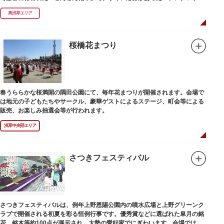
靴御輿」が登場します。
奥浅草エリア
桜橋花まつり
春うららかな桜満開の隅田公園にて、毎年花まつりが開催されます。会場で
は地元の子どもたちやサークル、豪華ゲストによるステージ、町会等による
販売、お楽しみ抽選会等が行われます。
浅草中央部エリア
さつきフェスティバル
さつきフェスティバルは、例年上野恩賜公園内の噴水広場と上野グリーンク
ラブで開催される初夏を彩る恒例行事です。優秀賞などに選ばれた皐月の銘
花、銘木等約100点が展示され、大勢の愛好家でにぎわいます。会場では、