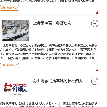
上旬からは数多くの芍薬が見頃をむかえます。苑内のお休み処では冷し甘
酒、お団子、お茶などが味わえ、参道では牡丹鉢も販売しています。東京都
上野・御徒町エリア
心にいながら江戸風情を今に残す回遊式牡丹庭苑をゆっくり鑑賞できます。
上野東照宮 冬ぼたん
「上野東照宮 冬ぼたん」開苑中は、約40品種160株以上の冬ぼたんが展示
されます。抑制栽培の技術を駆使して開花させる冬ぼたんや、着花率2割以
下と咲かせるのが極めて困難な寒ぼたんが華やかに咲き誇ります。霜よけ
の“わらぼっち”（藁囲い）で覆われる姿は冬の風物詩。日本庭園で江戸風情
を感じながら、お正月の縁起花をお楽しみいただけます。
上野・御徒町エリア
お山開き（浅草浅間神社例大祭）
浅草浅間神社（あさくさせんげんじんじゃ）は、富士山信仰のために勧請さ