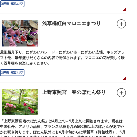
浅草橋・蔵前エリア
浅草橋紅白マロニエまつり
屋形船舟下り、にぎわいパレード・にぎわい市・にぎわい広場、キッズクラ
フト他、毎年盛りだくさんの内容で開催されます。マロニエの花が美しく咲
く浅草橋をお楽しみください。
浅草橋・蔵前エリア
上野東照宮 春のぼたん祭り
「上野東照宮 春のぼたん祭」は4月上旬～5月上旬に開催されます。現在は
中国牡丹、アメリカ品種、フランス品種を含め500株以上のぼたんがあでや
かに咲き誇ります。ぼたん以外にも4月中旬からは華鬘草（荷包牡丹）、5月