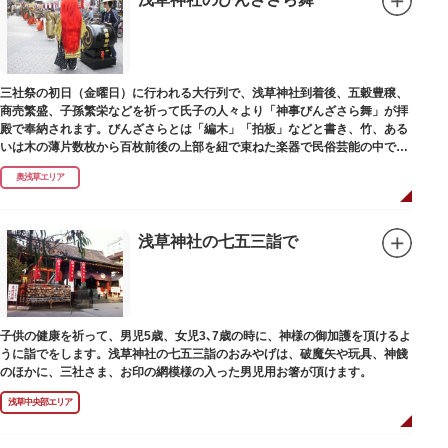
三社祭の初日（金曜日）に行われる大行列で、浅草神社到着後、五穀豊穣、
商売繁盛、子孫繁栄などを祈って氏子の人々より「神事びんざさら舞」が拝
殿で奉納されます。びんざさらとは「編木」「拍板」などと書き、竹、ある
いは木の薄片数枚から百枚前後の上部を紐で束ねた楽器で民俗芸能の中でも
田楽系統の踊りに用いられています。
奥浅草エリア
浅草神社の七五三詣で
子供の健康を祈って、男児5歳、女児3､7歳の時に、神様の御加護を頂けるよ
うに詣でをします。浅草神社の七五三詣のおみやげは、破魔矢や玩具、神餞
のほかに、三社さま、お印の網模様の入った男児用お箸が頂けます。
浅草中央部エリア