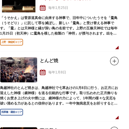
毎年1月25日
「うそかえ」は菅原道真命に由来する神事で、旧年中についたうそを「鷽鳥
（うそどり）」に託して罪を滅ぼし、新しい「鷽鳥」と受け替える神事で
す。「鷽」とは天神様と縁が深い鳥の名前です。上野の五條天神社では毎年
1月25日（初天神）に鷽鳥を模した桧製の「神符」が授与されます。凶を祓
い、吉を迎える行事で多くの方が参拝されます。
上野・御徒町エリア
※神符は神社手製の為、授与数に限りがあります。
とんど焼
毎年1月8日
鳥越神社のとんど焼きは、鳥越神社で七草あけの1月8日に行う、お正月にお
迎えした神様（歳神様）を送る伝統的な行事です。取り払われた正月飾りを
焼くお焚き上げの火や煙には、歳神様の力によって、1年間の様々な災厄を
祓い清める力があるとの信仰があります。一年中無病息災をお祈りするとい
う新春のめでたい行事です。
浅草橋・蔵前エリア