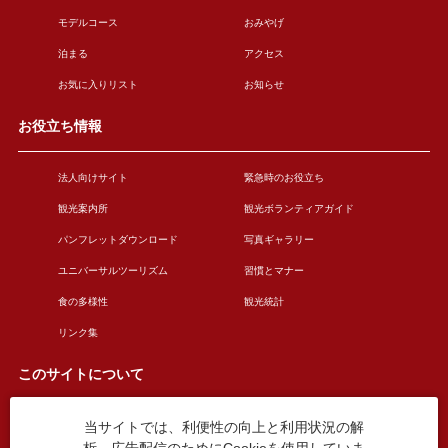
モデルコース
おみやげ
泊まる
アクセス
お気に入りリスト
お知らせ
お役立ち情報
法人向けサイト
緊急時のお役立ち
観光案内所
観光ボランティアガイド
パンフレットダウンロード
写真ギャラリー
ユニバーサルツーリズム
習慣とマナー
食の多様性
観光統計
リンク集
このサイトについて
当サイトでは、利便性の向上と利用状況の解
このサイトについて
広告掲載について