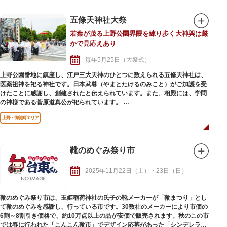
た。
その「下谷坂本富士」が、富士山の開山に合わせて、年に2日だけ開放さ
五條天神社大祭
れ、誰でも気軽に登ることが可能です。この“お山開き”は、夏越の大祓、そ
若葉が茂る上野公園界隈を練り歩く大神輿は厳
して、上半期の納めと新たな半期の息災を祈る祭礼です。富士の歴史や文化
かで見応えあり
に触れながら、子どもは夢中になって何度も登り、大人は精神的な体験を求
めて登拝を行います。年に2日しか登ることのできないこの“お山開き”を、
毎年5月25日（大祭式）
ぜひ体験してみませんか。
また、お山開き特別授与品の授与もありますので、2日間限定の特別御朱印
上野公園番地に鎮座し、江戸三大天神のひとつに数えられる五條天神社は、
なども要チェックです。
医薬祖神を祀る神社です。日本武尊（やまとたけるのみこと）がご加護を受
けたことに感謝し、創建されたと伝えられています。また、相殿には、学問
の神様である菅原道真公が祀られています。
五條天神社大祭は、毎年5月25日に行われ、3年に一度の神幸祭では、千貫神
上野・御徒町エリア
輿といわれる大神輿と鳳輦（ほうれん）行列が町内を廻ります。大太鼓の前
触れに続き、猿田彦、巫女、供奉員ら鳳輦行列が粛々と進み、その後に大神
輿が続きます。担ぎ手や見物客からの威勢のいいかけ声と熱気や活気が辺り
に広がります。上野公園から上野広小路一帯を大行列となって巡幸する光景
靴のめぐみ祭り市
は、圧巻です。神賑行事は毎年行われ、町神輿の巡行や里神楽奉納、巫女
舞・奉納弓道大会・奉納太鼓が行われ、多くの観光客でにぎわいます。
2025年11月22日（土）・23日（日）
靴のめぐみ祭り市は、玉姫稲荷神社の氏子の靴メーカーが「靴まつり」とし
て靴のめぐみを感謝し、行っている市です。30数社のメーカーにより市価の
6割～8割引き価格で、約10万点以上の品が安価で販売されます。秋のこの市
では春に行われた「こんこん靴市」でデザイン応募があった「シンデレラの