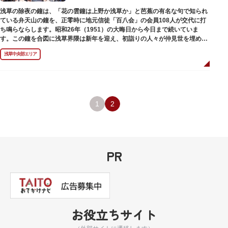
浅草の除夜の鐘は、「花の雲鐘は上野か浅草か」と芭蕉の有名な句で知られ
ている弁天山の鐘を、正零時に地元信徒「百八会」の会員108人が交代に打
ち鳴らならします。昭和26年（1951）の大晦日から今日まで続いていま
す。この鐘を合図に浅草界隈は新年を迎え、初詣りの人々が仲見世を埋めつ
くしていきます。
浅草中央部エリア
1
2
PR
お役立ちサイト