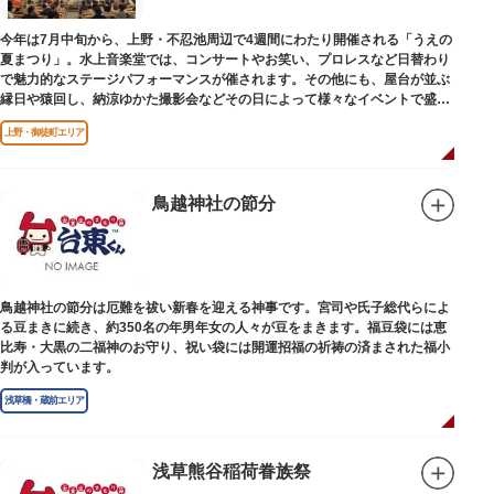
今年は7月中旬から、上野・不忍池周辺で4週間にわたり開催される「うえの
夏まつり」。水上音楽堂では、コンサートやお笑い、プロレスなど日替わり
で魅力的なステージパフォーマンスが催されます。その他にも、屋台が並ぶ
縁日や猿回し、納涼ゆかた撮影会などその日によって様々なイベントで盛り
上がります。骨董市では、掘り出し物をみつけようと多くの人々でにぎわい
上野・御徒町エリア
ます。
上野の夏の風物詩でもある不忍池の蓮がちょうど見頃を迎えますので、こち
らのチェックも忘れずに。蓮が開花する午前中から出掛けて、日中のイベン
トを楽しみ、夜までやっている縁日まで過ごせば1日たっぷり満喫できま
鳥越神社の節分
す。
※各イベント内容や日程等は公式サイトでご確認の上、お出掛けください。
鳥越神社の節分は厄難を祓い新春を迎える神事です。宮司や氏子総代らによ
る豆まきに続き、約350名の年男年女の人々が豆をまきます。福豆袋には恵
比寿・大黒の二福神のお守り、祝い袋には開運招福の祈祷の済まされた福小
判が入っています。
浅草橋・蔵前エリア
浅草熊谷稲荷眷族祭