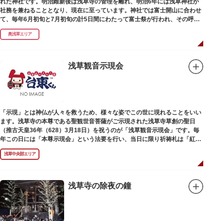
れた神社です。明治維新後は浅草寺の管理を離れ、明治6年には浅草神社が
社務を兼ねることとなり、現在に至っています。神社では富士開山に合わせ
て、毎年6月初旬と7月初旬の計5日間にわたって富士祭が行われ、その呼び
物として盛大な植木市が開催されます。
奥浅草エリア
浅草観音示現会
「示現」とは神仏が人々を救うため、様々な姿でこの世に現れることをいい
ます。浅草寺の本尊である聖観世音菩薩がご示現された浅草寺草創の聖日
（推古天皇36年（628）3月18日）を祝うのが「浅草観音示現会」です。毎
年この日には「本尊示現会」という法要を行い、当日に限り祈祷札は「紅
札」と呼ばれる赤いお札が授与されます。
浅草中央部エリア
浅草寺の除夜の鐘