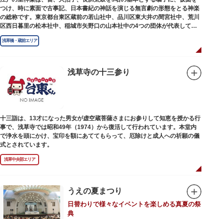
つけ、時に素面で古事記、日本書紀の神話を演じる無言劇の形態をとる神楽
の総称です。東京都台東区蔵前の若山社中、品川区東大井の間宮社中、荒川
区西日暮里の松本社中、稲城市矢野口の山本社中の4つの団体が代表して、
重要無形民俗文化財に指定されています。
浅草橋・蔵前エリア
浅草寺の十三参り
十三詣は、13才になった男女が虚空蔵菩薩さまにお参りして知恵を授かる行
事で、浅草寺では昭和49年（1974）から復活して行われています。本堂内
で浄水を頭にかけ、宝印を額にあててもらって、厄除けと成人への祈願の儀
式とされています。
浅草中央部エリア
うえの夏まつり
日替わりで様々なイベントを楽しめる真夏の祭
典