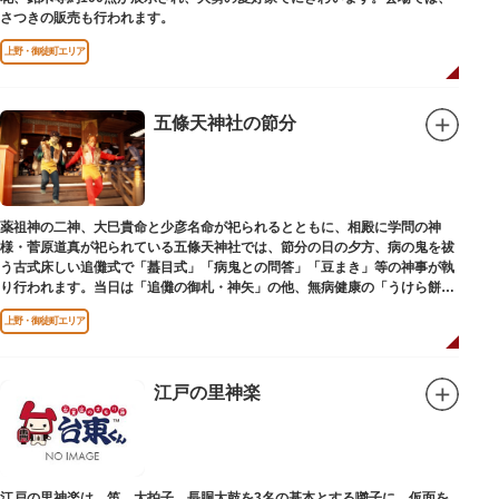
さつきの販売も行われます。
上野・御徒町エリア
五條天神社の節分
薬祖神の二神、大巳貴命と少彦名命が祀られるとともに、相殿に学問の神
様・菅原道真が祀られている五條天神社では、節分の日の夕方、病の鬼を祓
う古式床しい追儺式で「蟇目式」「病鬼との問答」「豆まき」等の神事が執
り行われます。当日は「追儺の御札・神矢」の他、無病健康の「うけら餅」
や「鬼討ち豆・福杓文字」が受けられます。
上野・御徒町エリア
江戸の里神楽
江戸の里神楽は、笛、大拍子、長胴太鼓を3名の基本とする囃子に、仮面を