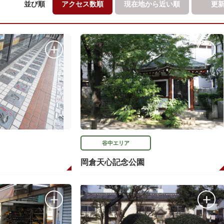
並び順
アクセス数順
現在地から
近い順
更
谷中エリア
岡倉天心記念公園