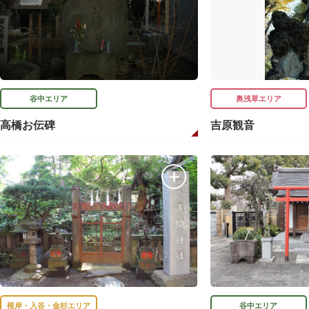
谷中エリア
奥浅草エリア
高橋お伝碑
吉原観音
根岸・入谷・金杉エリア
谷中エリア