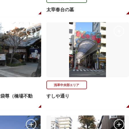
太宰春台の墓
浅草中央部エリア
布袋尊（橋場不動
すしや通り