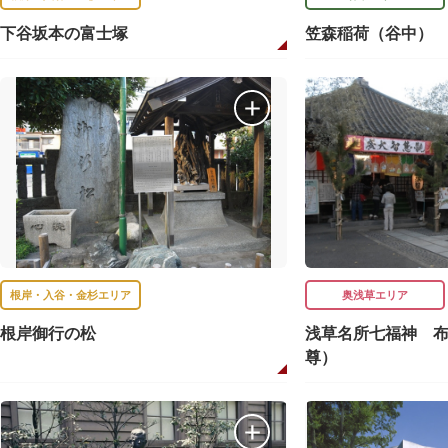
下谷坂本の富士塚
笠森稲荷（谷中）
根岸・入谷・金杉エリア
奥浅草エリア
根岸御行の松
浅草名所七福神 
尊）