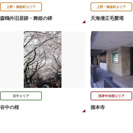
上野・御徒町エリア
上野・御徒町エリア
森鴎外旧居跡・舞姫の碑
天海僧正毛髪塔
谷中エリア
浅草中央部エリア
谷中の桜
徳本寺