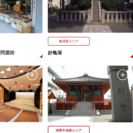
奥浅草エリア
の問屋街
妙亀塚
浅草中央部エリア