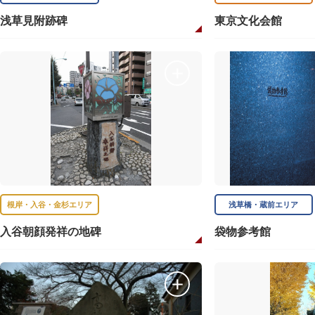
浅草見附跡碑
東京文化会館
根岸・入谷・金杉エリア
浅草橋・蔵前エリア
入谷朝顔発祥の地碑
袋物参考館