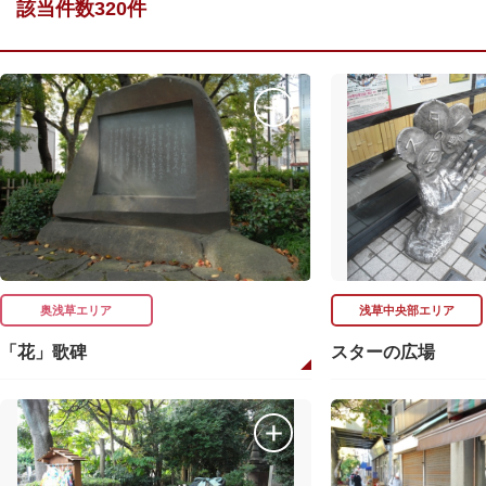
該当件数320件
奥浅草エリア
浅草中央部エリア
「花」歌碑
スターの広場