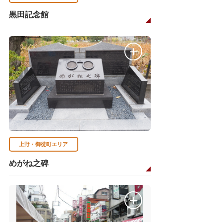
黒田記念館
上野・御徒町エリア
めがね之碑