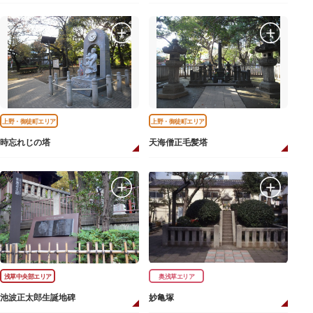
上野・御徒町エリア
上野・御徒町エリア
時忘れじの塔
天海僧正毛髪塔
浅草中央部エリア
奥浅草エリア
池波正太郎生誕地碑
妙亀塚