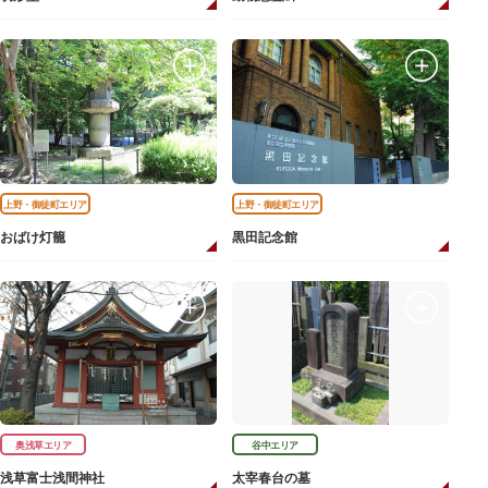
上野・御徒町エリア
上野・御徒町エリア
おばけ灯籠
黒田記念館
奥浅草エリア
谷中エリア
浅草富士浅間神社
太宰春台の墓