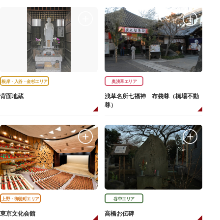
根岸・入谷・金杉エリア
奥浅草エリア
背面地蔵
浅草名所七福神 布袋尊（橋場不動
尊）
上野・御徒町エリア
谷中エリア
東京文化会館
高橋お伝碑