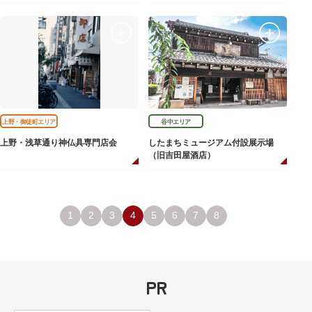
上野・御徒町エリア
谷中エリア
上野・浅草通り神仏具専門店会
したまちミュージアム付設展示場
（旧吉田屋酒店）
1
2
3
4
5
6
7
8
PR