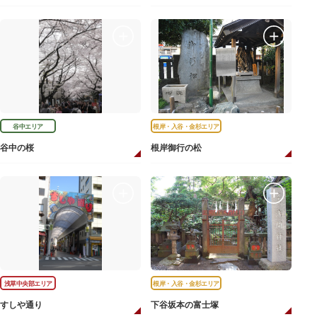
谷中エリア
根岸・入谷・金杉エリア
谷中の桜
根岸御行の松
浅草中央部エリア
根岸・入谷・金杉エリア
すしや通り
下谷坂本の富士塚