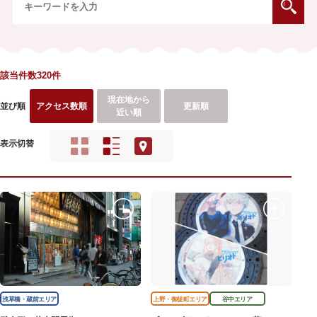
該当件数320件
現在地から
並び順
アクセス数順
更新順
近い順
表示切替
浅草橋・蔵前エリア
上野・御徒町エリア
谷中エリア