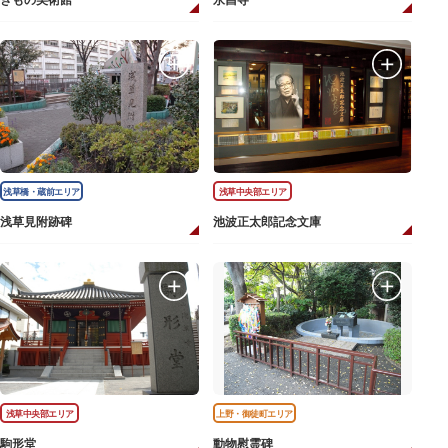
きもの美術館
永昌寺
浅草橋・蔵前エリア
浅草中央部エリア
浅草見附跡碑
池波正太郎記念文庫
浅草中央部エリア
上野・御徒町エリア
駒形堂
動物慰霊碑