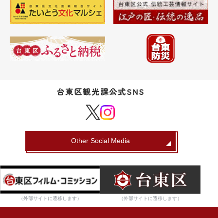
台東区観光課公式SNS
Other Social Media
（外部サイトに遷移します）
（外部サイトに遷移します）