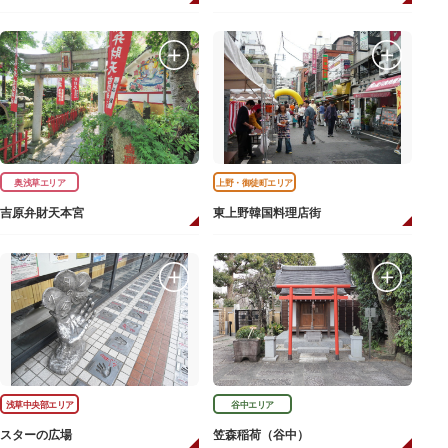
奥浅草エリア
上野・御徒町エリア
吉原弁財天本宮
東上野韓国料理店街
浅草中央部エリア
谷中エリア
スターの広場
笠森稲荷（谷中）