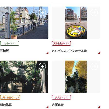
谷中エリア
浅草中央部エリア
三崎坂
さらざんまいマンホール蓋
上野・御徒町エリア
奥浅草エリア
彰義隊墓
吉原観音