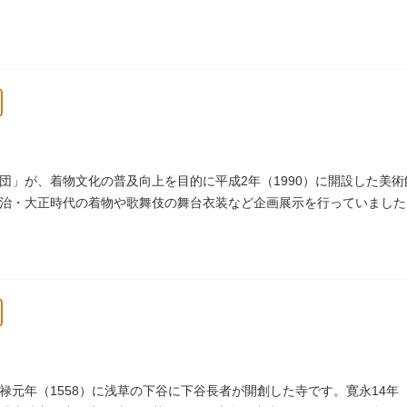
されています。
団」が、着物文化の普及向上を目的に平成2年（1990）に開設した美
治・大正時代の着物や歌舞伎の舞台衣装など企画展示を行っていました。
等は引き続き本財団で行っています。
休館
禄元年（1558）に浅草の下谷に下谷長者が開創した寺です。寛永14年