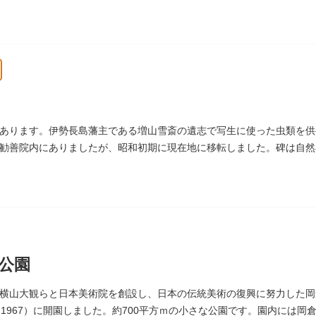
品を通して、新たな観光スポット創出による誘客促進と区内観光客の回
月1日
あります。伊勢長島藩主である増山雪斎の遺志で写生に使った虫類を供養
勧善院内にありましたが、昭和初期に現在地に移転しました。碑は自然
池五山の自筆の詩が刻まれています。
公園
横山大観らと日本美術院を創設し、日本の伝統美術の復興に努力した岡
（1967）に開園しました。約700平方ｍの小さな公園です。園内には