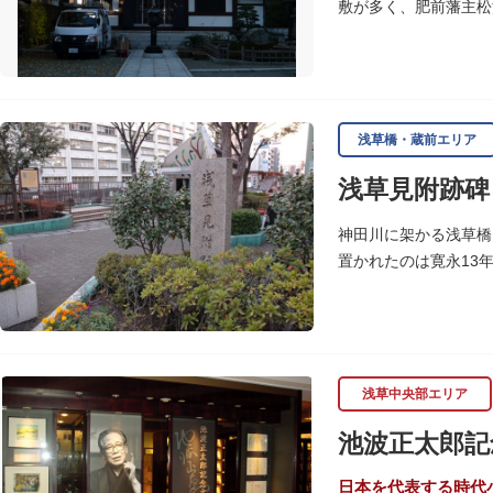
敷が多く、肥前藩主松
「講道館」を設立しま
浅草橋・蔵前エリア
浅草見附跡碑
神田川に架かる浅草橋
置かれたのは寛永13
浅草観音や遠くは奥州
浅草中央部エリア
池波正太郎記
日本を代表する時代