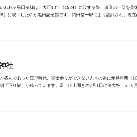
いわれる黒田清輝は、大正13年（1924）に没する際、遺産の一部を
928）に竣工したのが黒田記念館です。岡田信一郎により設計され、現
神社
が盛んであった江戸時代、富士参りができない人々の為に元禄年間（168
刻「下り龍」が残っています。富士山山開きの7月1日に例大祭、5・6