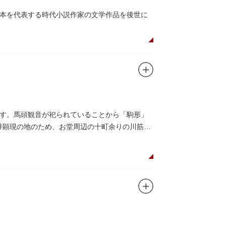
本を代表する時代小説作家の文学作品を後世に
プ、帽子などが展示されています。書斎も復元
る、作品の舞台を紹介した古地図やポストカー
す。馬頭観音が祀られていることから「駒形」
本尊顕現の地のため、お堂周辺の十町余りの川筋は