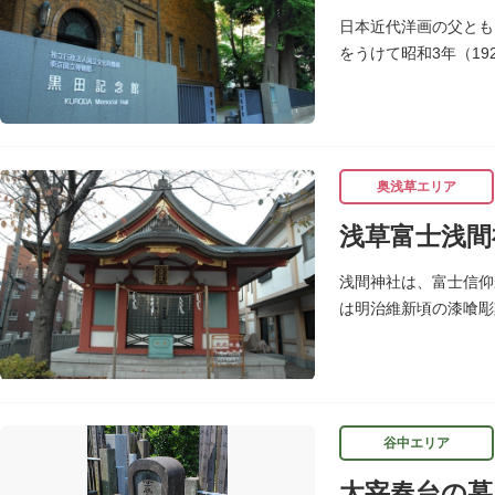
日本近代洋画の父とも
をうけて昭和3年（1
しています。
奥浅草エリア
浅草富士浅間
浅間神社は、富士信仰
は明治維新頃の漆喰彫
谷中エリア
太宰春台の墓