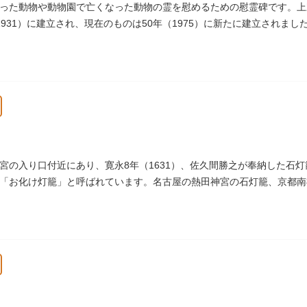
った動物や動物園で亡くなった動物の霊を慰めるための慰霊碑です。上
1931）に建立され、現在のものは50年（1975）に新たに建立されま
宮の入り口付近にあり、寛永8年（1631）、佐久間勝之が奉納した石灯
「お化け灯籠」と呼ばれています。名古屋の熱田神宮の石灯籠、京都南
す。