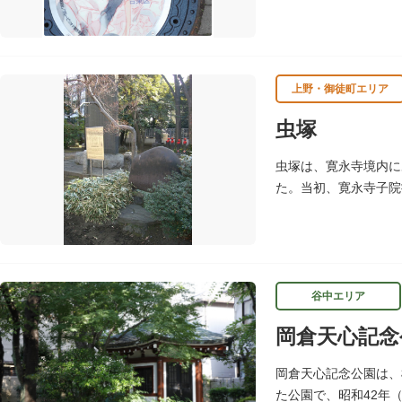
区にゆかりのある本作
設置しました。
設置年月日：令和4年3
上野・御徒町エリア
虫塚
虫塚は、寛永寺境内に
た。当初、寛永寺子院
し、裏面は、詩仏と菊
谷中エリア
岡倉天心記念
岡倉天心記念公園は、
た公園で、昭和42年