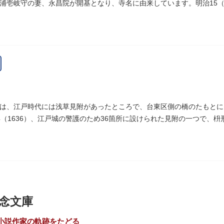
浦壱岐守の妻、永昌院が開基となり、寺名に由来しています。明治15（
した。
は、江戸時代には浅草見附があったところで、台東区側の橋のたもとに
年（1636）、江戸城の警護のため36箇所に設けられた見附の一つで、
へ往来する人々を取り締まりました。
念文庫
小説作家の軌跡をたどる