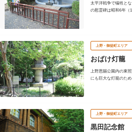
太平洋戦争で犠牲とな
の慰霊碑は昭和6年（
れています。
上野・御徒町エリア
おばけ灯籠
上野恩賜公園内の東照
にも巨大な灯籠のため
とつに数えられていま
上野・御徒町エリア
黒田記念館