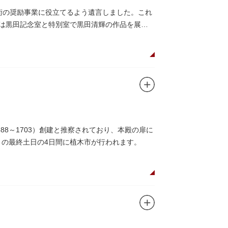
美術の奨励事業に役立てるよう遺言しました。これ
在は黒田記念室と特別室で黒田清輝の作品を展示
8～1703）創建と推察されており、本殿の扉に
月の最終土日の4日間に植木市が行われます。