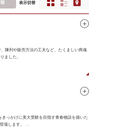
新順
表示切替
で、陳列や販売方法の工夫など、たくましい商魂
まりました。
をきっかけに美大受験を目指す青春物語を描いた
て登場します。