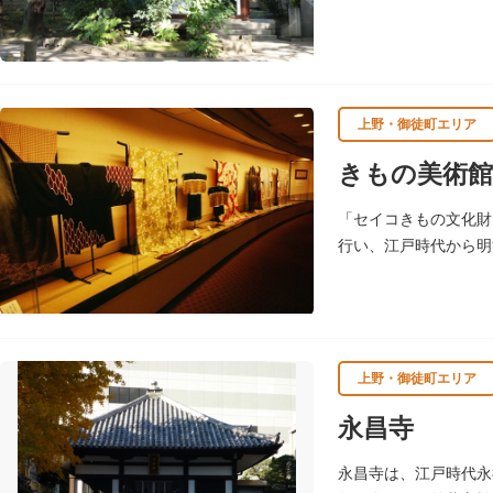
中作の天心坐像が安置
上野・御徒町エリア
きもの美術館
「セイコきもの文化財
行い、江戸時代から明
物に関する調査研究
平成18年（2006）に
上野・御徒町エリア
永昌寺
永昌寺は、江戸時代永