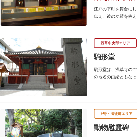
江戸の下町を舞台にし
伝え、彼の功績を称え
館内には著作本や小説
されており、池波正太
ド、扇子など様々なグ
浅草中央部エリア
駒形堂
駒形堂は、浅草寺のご
の地名の由緒ともなっ
魚介殺生禁断となり、
上野・御徒町エリア
動物慰霊碑