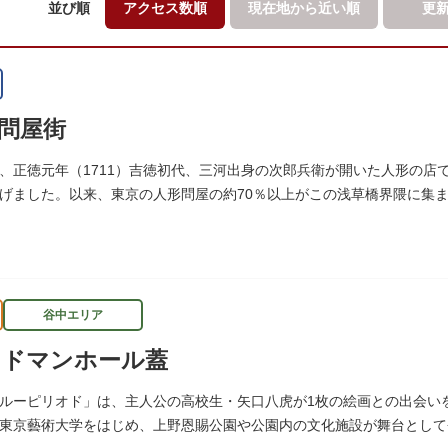
並び順
アクセス数順
現在地から
近い順
更
問屋街
、正徳元年（1711）吉徳初代、三河出身の次郎兵衛が開いた人形の店
げました。以来、東京の人形問屋の約70％以上がこの浅草橋界隈に集
谷中エリア
オドマンホール蓋
ルーピリオド」は、主人公の高校生・矢口八虎が1枚の絵画との出会い
東京藝術大学をはじめ、上野恩賜公園や公園内の文化施設が舞台とし