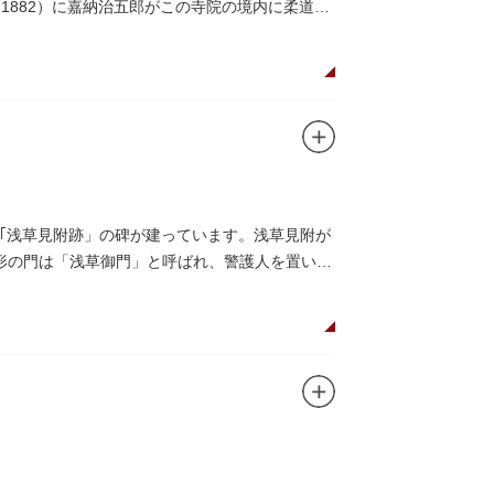
1882）に嘉納治五郎がこの寺院の境内に柔道場
｢浅草見附跡」の碑が建っています。浅草見附が
枡形の門は「浅草御門」と呼ばれ、警護人を置いて