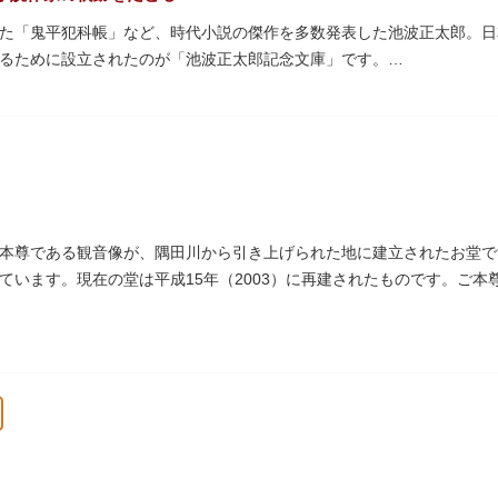
た「鬼平犯科帳」など、時代小説の傑作を多数発表した池波正太郎。日
るために設立されたのが「池波正太郎記念文庫」です。
に関するさまざまな資料をはじめ、生前彼が愛用していた万年筆やパイ
郎をより身近に感じられるスポットです。また「池波グッズ」とよばれ
ッズも必見。池波ファンにはたまらない空間となっています。
本尊である観音像が、隅田川から引き上げられた地に建立されたお堂で
ています。現在の堂は平成15年（2003）に再建されたものです。ご
戒殺碑が建立されました。