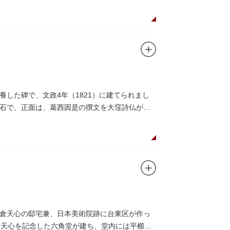
遊性向上を図るため、こちらのマンホール蓋を
した碑で、文政4年（1821）に建てられまし
石で、正面は、葛西因是の撰文を大窪詩仏が書
倉天心の邸宅兼、日本美術院跡に台東区が作っ
岡倉天心を記念した六角堂が建ち、堂内には平櫛田