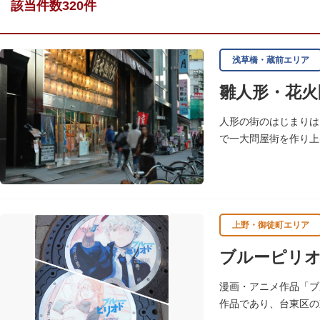
該当件数320件
浅草橋・蔵前エリア
雛人形・花火
人形の街のはじまりは
で一大問屋街を作り上
上野・御徒町エリア
ブルーピリ
漫画・アニメ作品「ブ
作品であり、台東区の