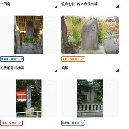
一円庵
笠森お仙･鈴木春信の碑
浅草橋・蔵前エリア
上野・御徒町エリア
初代柄井川柳墓
扇塚
浅草中央部エリア
浅草橋・蔵前エリア