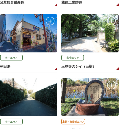
浅草観音戒殺碑
蔵前工業跡碑
谷中エリア
谷中エリア
朝日湯
玉林寺のシイ（巨樹）
谷中エリア
上野・御徒町エリア