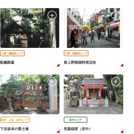
上野・御徒町エリア
上野・御徒町エリア
彰義隊墓
東上野韓国料理店街
根岸・入谷・金杉エリア
谷中エリア
下谷坂本の富士塚
笠森稲荷（谷中）