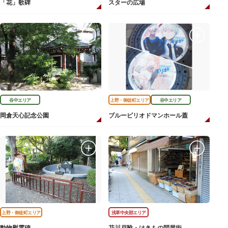
「花」歌碑
スターの広場
谷中エリア
上野・御徒町エリア
谷中エリア
岡倉天心記念公園
ブルーピリオドマンホール蓋
上野・御徒町エリア
浅草中央部エリア