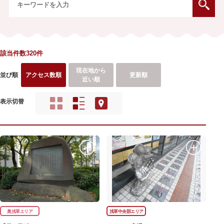
該当件数320件
現在地から
並び順
アクセス数順
更新順
近い順
表示切替
奥浅草エリア
浅草中央部エリア