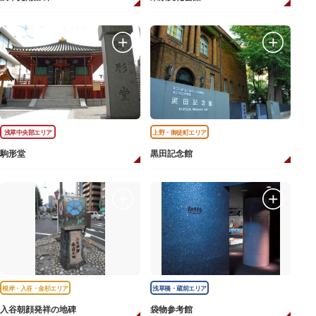
浅草中央部エリア
上野・御徒町エリア
駒形堂
黒田記念館
根岸・入谷・金杉エリア
浅草橋・蔵前エリア
入谷朝顔発祥の地碑
袋物参考館