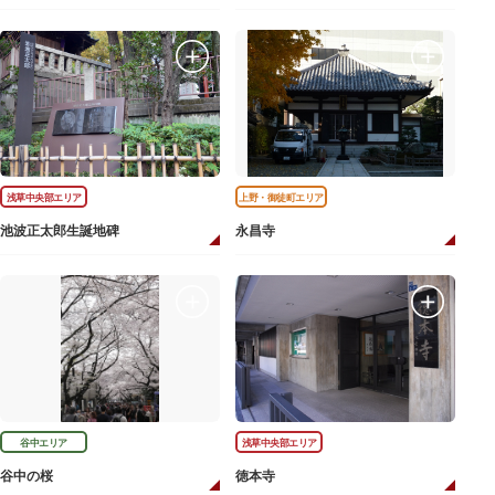
浅草中央部エリア
上野・御徒町エリア
池波正太郎生誕地碑
永昌寺
谷中エリア
浅草中央部エリア
谷中の桜
徳本寺