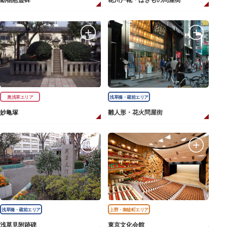
動物慰霊碑
花川戸靴・はきもの問屋街
奥浅草エリア
浅草橋・蔵前エリア
妙亀塚
雛人形・花火問屋街
浅草橋・蔵前エリア
上野・御徒町エリア
浅草見附跡碑
東京文化会館