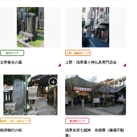
谷中エリア
上野・御徒町エリア
太宰春台の墓
上野・浅草通り神仏具専門店会
根岸・入谷・金杉エリア
奥浅草エリア
根岸御行の松
浅草名所七福神 布袋尊（橋場不動
尊）