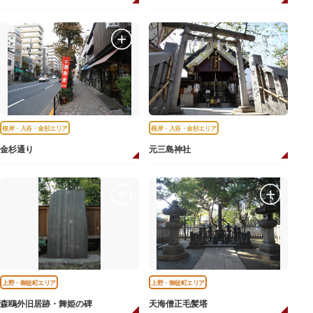
根岸・入谷・金杉エリア
根岸・入谷・金杉エリア
金杉通り
元三島神社
上野・御徒町エリア
上野・御徒町エリア
森鴎外旧居跡・舞姫の碑
天海僧正毛髪塔