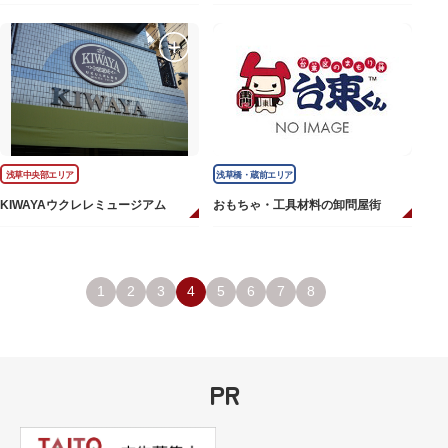
浅草中央部エリア
浅草橋・蔵前エリア
KIWAYAウクレレミュージアム
おもちゃ・工具材料の卸問屋街
1
2
3
4
5
6
7
8
PR