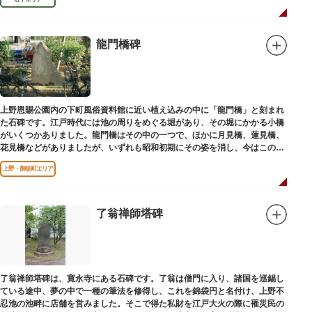
龍門橋碑
上野恩賜公園内の下町風俗資料館に近い植え込みの中に「龍門橋」と刻まれ
た石碑です。江戸時代には池の周りをめぐる堀があり、その堀にかかる小橋
がいくつかありました。龍門橋はその中の一つで、ほかに月見橋、蓮見橋、
花見橋などがありましたが、いずれも昭和初期にその姿を消し、今はこの石
碑にその名残がわずかに残るだけです。
上野・御徒町エリア
了翁禅師塔碑
了翁禅師塔碑は、寛永寺にある石碑です。了翁は僧門に入り、諸国を巡錫し
ている途中、夢の中で一種の筆法を修得し、これを錦袋円と名付け、上野不
忍池の池畔に店舗を営みました。そこで得た私財を江戸大火の際に罹災民の