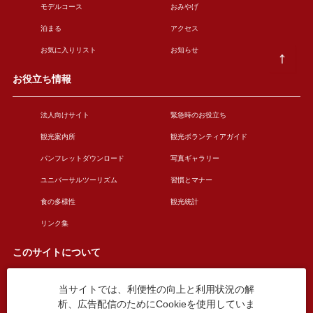
モデルコース
おみやげ
泊まる
アクセス
お気に入りリスト
お知らせ
お役立ち情報
法人向けサイト
緊急時のお役立ち
観光案内所
観光ボランティアガイド
パンフレットダウンロード
写真ギャラリー
ユニバーサルツーリズム
習慣とマナー
食の多様性
観光統計
リンク集
このサイトについて
当サイトでは、利便性の向上と利用状況の解
このサイトについて
広告掲載について
析、広告配信のためにCookieを使用していま
お問い合わせ