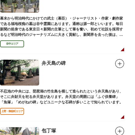
幕末から明治時代にかけての武士（幕臣）・ジャーナリスト・作家・劇作家
である福地桜痴の墓は谷中霊園にあります。通称は源一郎といいます。毎日
新聞の前身である東京日々新聞の主筆として筆を奮い、初めて社説を採用す
るなど明治時代のジャーナリズムに大きく貢献し、新聞界を去った後は、文
学者として活躍しました。
谷中エリア
弁天島の碑
不忍池の中央には、琵琶湖の竹生島を模して造られたという弁天島があり、
そこに弁財天を祀る弁天堂があります。弁天堂の周囲には「ふぐ供養碑」
「魚塚」「めがねの碑」などユニークな石碑が多いことで知られています。
上野・御徒町エリア
包丁塚