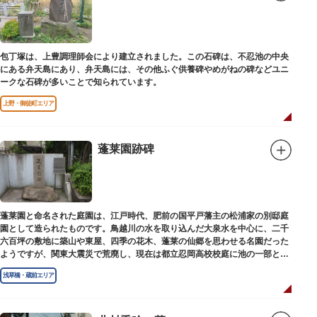
包丁塚は、上豊調理師会により建立されました。この石碑は、不忍池の中央
にある弁天島にあり、弁天島には、その他ふぐ供養碑やめがねの碑などユニ
ークな石碑が多いことで知られています。
上野・御徒町エリア
蓬莱園跡碑
蓬莱園と命名された庭園は、江戸時代、肥前の国平戸藩主の松浦家の別邸庭
園として造られたものです。鳥越川の水を取り込んだ大泉水を中心に、二千
六百坪の敷地に築山や東屋、四季の花木、蓬莱の仙郷を思わせる名園だった
ようですが、関東大震災で荒廃し、現在は都立忍岡高校校庭に池の一部と都
指定の天然記念物の大イチョウを残すのみです。
浅草橋・蔵前エリア