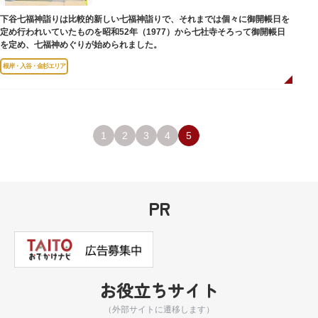
下谷七福神詣りは比較的新しい七福神詣りで、それまでは個々に御開帳日を
定め行われいていたものを昭和52年（1977）から七社寺そろって御開帳日
を定め、七福神めぐりが始められました。
根岸・入谷・金杉エリア
1
2
3
4
5
PR
お役立ちサイト
（外部サイトに遷移します）