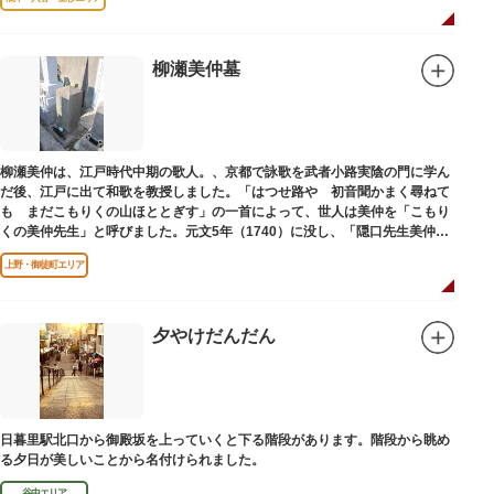
柳瀬美仲墓
柳瀬美仲は、江戸時代中期の歌人。、京都で詠歌を武者小路実陰の門に学ん
だ後、江戸に出て和歌を教授しました。「はつせ路や 初音聞かまく尋ねて
も まだこもりくの山ほととぎす」の一首によって、世人は美仲を「こもり
くの美仲先生」と呼びました。元文5年（1740）に没し、「隠口先生美仲甫
之墓」と刻まれた墓が教證寺（きょうしょうじ）にあります。
上野・御徒町エリア
夕やけだんだん
日暮里駅北口から御殿坂を上っていくと下る階段があります。階段から眺め
る夕日が美しいことから名付けられました。
谷中エリア