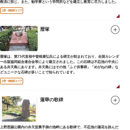
救済に投じ、また、勧学寮という学問所などを建立し教育に尽力しました。
上野・御徒町エリア
暦塚
暦塚は、第73代首相中曽根康弘氏による碑文が刻まれており、全国カレンダ
ー出版協同組合連合会等により建立されました。この石碑は不忍池の中央に
ある弁天島にあります。弁天島にはその他「ふぐ供養碑」「めがねの碑」な
どユニークな石碑が多いことで知られています。
上野・御徒町エリア
蓮華の歌碑
上野恩賜公園内の弁天堂裏手側の池畔にある歌碑で、不忍池の蓮花を詠んだ