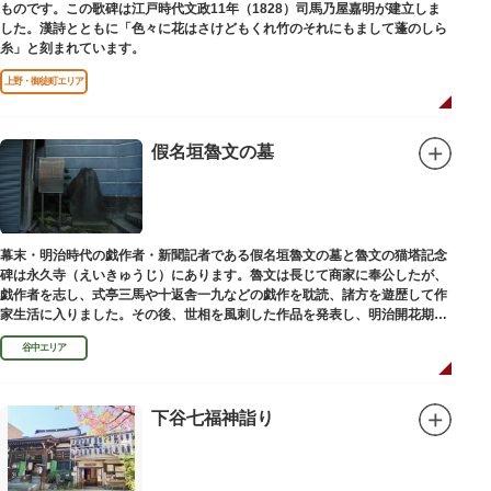
ものです。この歌碑は江戸時代文政11年（1828）司馬乃屋嘉明が建立しま
した。漢詩とともに「色々に花はさけどもくれ竹のそれにもまして蓬のしら
糸」と刻まれています。
上野・御徒町エリア
假名垣魯文の墓
幕末・明治時代の戯作者・新聞記者である假名垣魯文の墓と魯文の猫塔記念
碑は永久寺（えいきゅうじ）にあります。魯文は長じて商家に奉公したが、
戯作者を志し、式亭三馬や十返舎一九などの戯作を耽読、諸方を遊歴して作
家生活に入りました。その後、世相を風刺した作品を発表し、明治開花期の
花形作家となりました。墓石には、聖観音を線刻した板碑がはめ込まれてい
谷中エリア
ます。
下谷七福神詣り