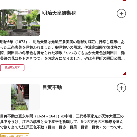
らわれ、都から奥州へつれて行かれる途中、重い病にかかりこの地に捨てら
れ世を去りました。我が子を探し求めてはるばるこの地まで来た母親は、隅
田川岸で里人から梅若の死を知らされ、髪をおろして妙亀尼と称し庵を結ん
明治天皇御製碑
だ、という説話です。謡曲『隅田川』はこの伝説をもとにしています。
塚の上には板碑が祀られています。この板碑には「弘安十一年戊子五月二十
二日孝子敬白」と刻まれており、区内でも古いものです。しかし妙亀塚と板
碑との関係は、明らかではありません。
なお、隅田川の対岸、木母寺（墨田区堤通）境内には梅若にちなむ梅若塚
明治6年（1873）、明治天皇は元勲三条実美の別邸対鴎荘に行幸し病床にあ
（都旧跡）があり、この妙亀塚と相対するものと考えられています。
った三条実美を見舞われました。御見舞いの帰途、伊達宗城邸で御休息の
際、隅田川の冬景色を賞せられた和歌「いつみてもあかぬ景色は隅田川 難
美路の花は冬もさきつつ」をお詠みになりました。碑は今戸町の隅田公園内
にあります。
奥浅草エリア
目黄不動
目黄不動は寛永年間（1624～1643）の中頃、三代将軍家光が天海大僧正の
具申をうけ、江戸の鎮護と天下泰平を祈願して、5つの方角の不動尊を選ん
で割り当てた江戸五色不動（目白・目赤・目黒・目青・目黄）の一つです。
根岸・入谷・金杉エリア