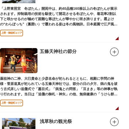
「上野東照宮 冬ぼたん」開苑中は、約40品種160株以上の冬ぼたんが展示
されます。抑制栽培の技術を駆使して開花させる冬ぼたんや、着花率2割以
下と咲かせるのが極めて困難な寒ぼたんが華やかに咲き誇ります。霜よけ
の“わらぼっち”（藁囲い）で覆われる姿は冬の風物詩。日本庭園で江戸風情
を感じながら、お正月の縁起花をお楽しみいただけます。
上野・御徒町エリア
五條天神社の節分
薬祖神の二神、大巳貴命と少彦名命が祀られるとともに、相殿に学問の神
様・菅原道真が祀られている五條天神社では、節分の日の夕方、病の鬼を祓
う古式床しい追儺式で「蟇目式」「病鬼との問答」「豆まき」等の神事が執
り行われます。当日は「追儺の御札・神矢」の他、無病健康の「うけら餅」
や「鬼討ち豆・福杓文字」が受けられます。
上野・御徒町エリア
浅草秋の観光祭