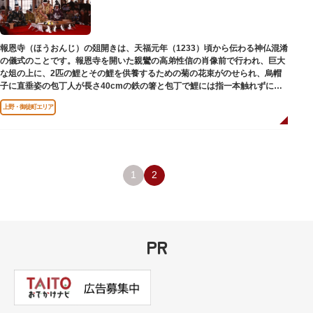
報恩寺（ほうおんじ）の爼開きは、天福元年（1233）頃から伝わる神仏混淆
の儀式のことです。報恩寺を開いた親鸞の高弟性信の肖像前で行われ、巨大
な俎の上に、2匹の鯉とその鯉を供養するための菊の花束がのせられ、烏帽
子に直垂姿の包丁人が長さ40cmの鉄の箸と包丁で鯉には指一本触れずに鯉
をさばきます。さばいた鯉は観衆にふるまわれます。
上野・御徒町エリア
1
2
PR