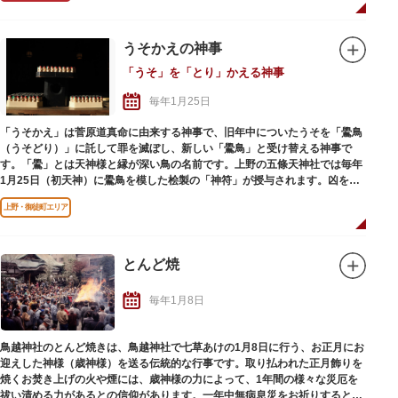
うそかえの神事
「うそ」を「とり」かえる神事
毎年1月25日
「うそかえ」は菅原道真命に由来する神事で、旧年中についたうそを「鷽鳥
（うそどり）」に託して罪を滅ぼし、新しい「鷽鳥」と受け替える神事で
す。「鷽」とは天神様と縁が深い鳥の名前です。上野の五條天神社では毎年
1月25日（初天神）に鷽鳥を模した桧製の「神符」が授与されます。凶を祓
い、吉を迎える行事で多くの方が参拝されます。
上野・御徒町エリア
※神符は神社手製の為、授与数に限りがあります。
とんど焼
毎年1月8日
鳥越神社のとんど焼きは、鳥越神社で七草あけの1月8日に行う、お正月にお
迎えした神様（歳神様）を送る伝統的な行事です。取り払われた正月飾りを
焼くお焚き上げの火や煙には、歳神様の力によって、1年間の様々な災厄を
祓い清める力があるとの信仰があります。一年中無病息災をお祈りするとい