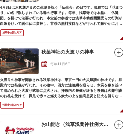
4月8日はお釈迦さまのご生誕を祝う「仏生会」の日です。現在では「花まつ
り」の名で親しまれている春の行事です。毎年、浅草寺では本堂に「仏誕
図」を掛けて法要が行われ、本堂前の参道では浅草寺幼稚園園児らの行列が
白象をひいて誕生仏に参拝し、甘茶の無料接待などが行われて賑やかにお釈
迦さまの誕生を祝う一日となります。
浅草中央部エリア
秋葉神社の火渡りの神事
毎年11月6日
火渡りの神事が開催される秋葉神社は、東京一円の火災鎮護の神社です。拝
殿内では祭儀が行われ、その途中、四方に注連縄を巡らせ、木炭を敷き並べ
て清められた火渡り式場に点火され、拝殿内の祭儀が終ると祭員は火難守護
のお札を受けて、裸足で赤々と燃える炭火の上を無病息災と防火を祈りなが
ら渡ります。
浅草中央部エリア
お山開き（浅草浅間神社例大祭）