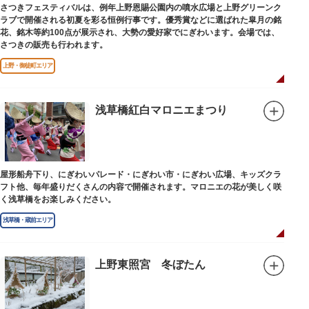
さつきフェスティバルは、例年上野恩賜公園内の噴水広場と上野グリーンク
ラブで開催される初夏を彩る恒例行事です。優秀賞などに選ばれた皐月の銘
花、銘木等約100点が展示され、大勢の愛好家でにぎわいます。会場では、
さつきの販売も行われます。
上野・御徒町エリア
浅草橋紅白マロニエまつり
屋形船舟下り、にぎわいパレード・にぎわい市・にぎわい広場、キッズクラ
フト他、毎年盛りだくさんの内容で開催されます。マロニエの花が美しく咲
く浅草橋をお楽しみください。
浅草橋・蔵前エリア
上野東照宮 冬ぼたん