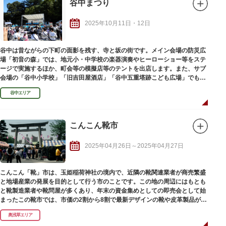
谷中まつり
2025年10月11日・12日
谷中は昔ながらの下町の面影を残す、寺と坂の街です。メイン会場の防災広
場「初音の森」では、地元小・中学校の楽器演奏やヒーローショー等をステ
ージで実施するほか、町会等の模擬店等のテントを出店します。また、サブ
会場の「谷中小学校」「旧吉田屋酒店」「谷中五重塔跡こども広場」でも、
大道芸をはじめ、楽しいイベントを実施します。そのほか、谷中地区全体で
谷中エリア
のスタンプラリーも開催。例年、家族連れや子どもたちで賑わっています。
「台東くん」「谷中に恋にゃん」「はっぴぃ」も遊びに来ます。
こんこん靴市
2025年04月26日～2025年04月27日
こんこん「靴」市は、玉姫稲荷神社の境内で、近隣の靴関連業者が商売繁盛
と地場産業の発展を目的として行う市のことです。この地の周辺にはもとも
と靴製造業者や靴問屋が多くあり、年末の資金集めとしての即売会として始
まったこの靴市では、市価の2割から8割で最新デザインの靴や皮革製品が即
売されています。
奥浅草エリア