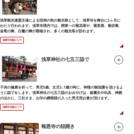
浅草観光連盟主催による恒例の秋の観光祭として、浅草寺を舞台に1ヶ月に
わたり行われます。浅草寺境内では、関東一の菊花展や、菊茶屋、菊供養、
金竜の舞、白鷺の舞が開催され、多くの観光客が訪れます。
浅草中央部エリア
浅草神社の七五三詣で
子供の健康を祈って、男児5歳、女児3､7歳の時に、神様の御加護を頂けるよ
うに詣でをします。浅草神社の七五三詣のおみやげは、破魔矢や玩具、神餞
のほかに、三社さま、お印の網模様の入った男児用お箸が頂けます。
浅草中央部エリア
報恩寺の爼開き