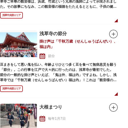
草寺ご本尊の観音様は、浜成、竹成という兄弟の漁師によって示現されまし
た。その故事にちなみ、この観音様の福徳をたたえるとともに、子供の健や
かな成長を祈って行われます。
浅草中央部エリア
浅草寺の節分
掛け声は「千秋万歳（せんしゅうばんぜい）、
福は内」
節分
豆まきをして悪い鬼を払い、年齢よりひとつ多く豆を食べて無病息災を願う
「節分」。この行事を江戸で大々的に行ったのは、浅草寺が最初でした。
節分の一般的な掛け声といえば、「鬼は外、福は内」ですよね。しかし、浅
草寺では「千秋万歳（せんしゅうばんぜい）福は内」！これは「観音様の前
に鬼はいない」ことに由来します。
浅草中央部エリア
節分会では、本堂や本堂東側の舞台で年男たちが豆まきを行います。福豆は
授与所でも手に入りますが、年男たちが撒く福豆も大人気。手に入れよう
と、毎年多くの観光客が訪れる行事です。
大根まつり
豆まきの後は、浅草寺三大寺舞のひとつ「福聚の舞（七福神の舞）」の奉演
があり、境内では浅草寺幼稚園園児や芸能人による豆まきも行われるので、
毎年1月7日
ぜひ足を運んでみてはいかがでしょうか。