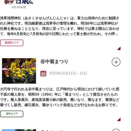
浅草浅間神社（あさくさせんげんじんじゃ）は、富士山信仰のために勧請さ
れた神社です。明治維新後は浅草寺の管理を離れ、明治6年には浅草神社が
社務を兼ねることとなり、現在に至っています。神社では富士開山に合わせ
て、毎年6月初旬と7月初旬の計5日間にわたって富士祭が行われ、その呼び
物として盛大な植木市が開催されます。
奥浅草エリア
谷中菊まつり
2025年10月11日・12日
大円寺で行われる谷中菊まつりは、江戸時代から明治にかけて続いていた団
子坂の菊人形を、昭和59（1984）年に「菊まつり」として復活させたもの
です。菊人形展示、産地直送菊小鉢の販売、菊いなり、菊なます、菊酒など
菊づくし販売、縁日屋台、菊ゆうパック発送などが行なわれるお祭りです。
谷中エリア