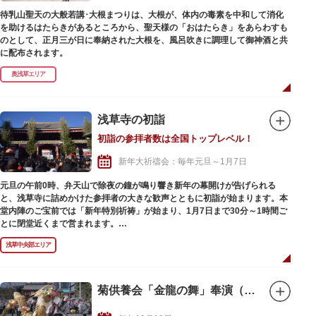
待乳山聖天の大般若講･大根まつりは、大根が、体内の毒素を中和して消化
を助けるはたらきがあるところから、聖天様の「おはたらき」をあらわすも
のとして、正月三が日に奉納された大根を、風呂吹きに調理して御神酒と共
に配布されます。
奥浅草エリア
浅草寺の初詣
初詣の参拝者数は全国トップレベル！
新年大祈禱会：毎年元旦～1月7日
元旦の午前0時、弁天山で除夜の鐘が鳴り響き新年の幕開けが告げられる
と、浅草寺に詰めかけた参拝者の大きな歓声とともに初詣が始まります。本
堂内陣のご宝前では「新年特別祈祷」が始まり、1月7日まで30分～1時間ご
とに閉堂近くまで営まれます。
華やかな正月飾りで彩られた仲見世通りも、初詣ならではの見どころのひと
浅草中央部エリア
つ。江戸時代から続くおみくじで新年の運勢を占ったり、自分や大切な人の
ために御守や開運厄除札を授与いただいたり、新たな年の幸せを祈ってお参
りをしてみてはいかがでしょうか。
菊供養会「金龍の舞」奉演（秋）
※浅草寺の境内は24時間自由に入退門できますが、本堂やその他の建造物に
は開閉門時間があります。例年、多くの参詣者が見込まれる元旦～3日には