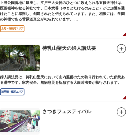
また、お山開き特別授与品の授与もありますので、2日間限定の特別御朱印
上野公園番地に鎮座し、江戸三大天神のひとつに数えられる五條天神社は、
なども要チェックです。
医薬祖神を祀る神社です。日本武尊（やまとたけるのみこと）がご加護を受
けたことに感謝し、創建されたと伝えられています。また、相殿には、学問
の神様である菅原道真公が祀られています。
五條天神社大祭は、毎年5月25日に行われ、3年に一度の神幸祭では、千貫神
上野・御徒町エリア
輿といわれる大神輿と鳳輦（ほうれん）行列が町内を廻ります。大太鼓の前
触れに続き、猿田彦、巫女、供奉員ら鳳輦行列が粛々と進み、その後に大神
輿が続きます。担ぎ手や見物客からの威勢のいいかけ声と熱気や活気が辺り
に広がります。上野公園から上野広小路一帯を大行列となって巡幸する光景
待乳山聖天の婦人講法要
は、圧巻です。神賑行事は毎年行われ、町神輿の巡行や里神楽奉納、巫女
舞・奉納弓道大会・奉納太鼓が行われ、多くの観光客でにぎわいます。
婦人講法要は、待乳山聖天において山内整備のため執り行われていた伝統あ
る講中です。家内安全、無病息災を祈願する大般若法要が執行されます。
浅草橋・蔵前エリア
さつきフェスティバル