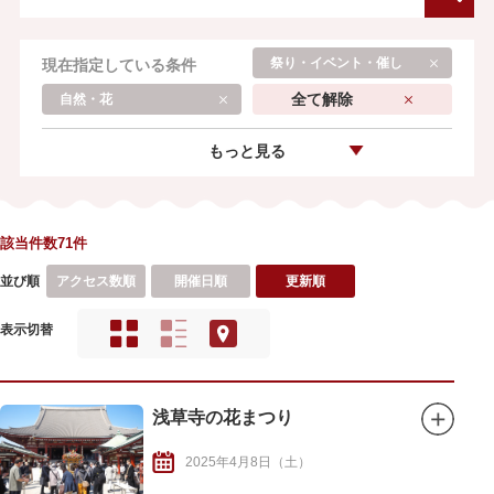
祭り・イベント・催し
現在指定している条件
全て解除
自然・花
もっと見る
該当件数71件
並び順
アクセス数順
開催日順
更新順
表示切替
浅草寺の花まつり
2025年4月8日（土）