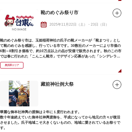
靴のめぐみ祭り市
2025年11月22日（土）・23日（日）
靴のめぐみ祭り市は、玉姫稲荷神社の氏子の靴メーカーが「靴まつり」とし
て靴のめぐみを感謝し、行っている市です。30数社のメーカーにより市価の
6割～8割引き価格で、約10万点以上の品が安価で販売されます。秋のこの市
では春に行われた「こんこん靴市」でデザイン応募があった「シンデレラの
靴御輿」が登場します。
奥浅草エリア
藏前神社例大祭
華麗な御本社神輿の渡御は２年に１度行われます。
数十年途絶えていた御本社神輿渡御を、平成になってから地元の方々が復活
させました。氏子地域こそ大きくないものの、地域に愛されているお祭りで
す。