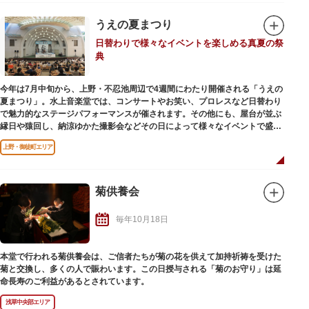
うえの夏まつり
日替わりで様々なイベントを楽しめる真夏の祭
典
今年は7月中旬から、上野・不忍池周辺で4週間にわたり開催される「うえの
夏まつり」。水上音楽堂では、コンサートやお笑い、プロレスなど日替わり
で魅力的なステージパフォーマンスが催されます。その他にも、屋台が並ぶ
縁日や猿回し、納涼ゆかた撮影会などその日によって様々なイベントで盛り
上がります。骨董市では、掘り出し物をみつけようと多くの人々でにぎわい
上野・御徒町エリア
ます。
上野の夏の風物詩でもある不忍池の蓮がちょうど見頃を迎えますので、こち
らのチェックも忘れずに。蓮が開花する午前中から出掛けて、日中のイベン
トを楽しみ、夜までやっている縁日まで過ごせば1日たっぷり満喫できま
菊供養会
す。
毎年10月18日
※各イベント内容や日程等は公式サイトでご確認の上、お出掛けください。
本堂で行われる菊供養会は、ご信者たちが菊の花を供えて加持祈祷を受けた
菊と交換し、多くの人で賑わいます。この日授与される「菊のお守り」は延
命長寿のご利益があるとされています。
浅草中央部エリア