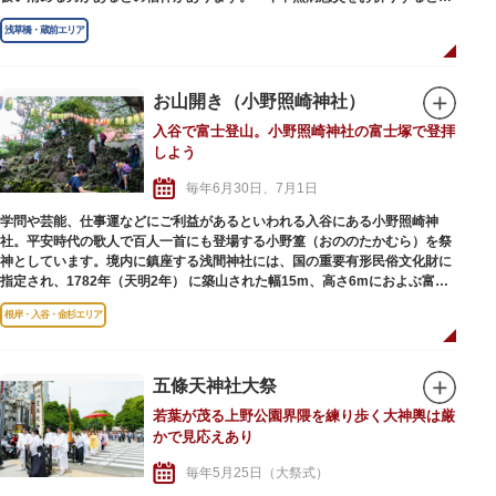
う新春のめでたい行事です。
浅草橋・蔵前エリア
お山開き（小野照崎神社）
入谷で富士登山。小野照崎神社の富士塚で登拝
しよう
毎年6月30日、7月1日
学問や芸能、仕事運などにご利益があるといわれる入谷にある小野照崎神
社。平安時代の歌人で百人一首にも登場する小野篁（おののたかむら）を祭
神としています。境内に鎮座する浅間神社には、国の重要有形民俗文化財に
指定され、1782年（天明2年） に築山された幅15m、高さ6mにおよぶ富士
塚「下谷坂本富士」があります。全体が富士山の溶岩石で覆われ、霊峰・富
根岸・入谷・金杉エリア
士の分身ともいえるその富士塚は、今も昔ながらの荘厳な姿のまま。富士信
仰に伴い、老若男女だれでも心安く富士に登山できるようにと築かれまし
た。
その「下谷坂本富士」が、富士山の開山に合わせて、年に2日だけ開放さ
五條天神社大祭
れ、誰でも気軽に登ることが可能です。この“お山開き”は、夏越の大祓、そ
若葉が茂る上野公園界隈を練り歩く大神輿は厳
して、上半期の納めと新たな半期の息災を祈る祭礼です。富士の歴史や文化
かで見応えあり
に触れながら、子どもは夢中になって何度も登り、大人は精神的な体験を求
めて登拝を行います。年に2日しか登ることのできないこの“お山開き”を、
毎年5月25日（大祭式）
ぜひ体験してみませんか。