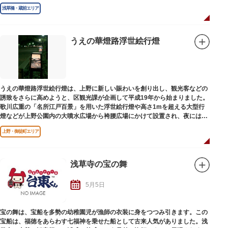
浅草橋・蔵前エリア
うえの華燈路浮世絵行燈
うえの華燈路浮世絵行燈は、上野に新しい賑わいを創り出し、観光客などの
誘致をさらに高めようと、区観光課が企画して平成19年から始まりました。
歌川広重の「名所江戸百景」を用いた浮世絵行燈や高さ1mを超える大型行
燈などが上野公園内の大噴水広場から袴腰広場にかけて設置され、夜には行
燈が灯されて江戸風情を楽しむことができます。
上野・御徒町エリア
浅草寺の宝の舞
5月5日
宝の舞は、宝船を多勢の幼稚園児が漁師の衣装に身をつつみ引きます。この
宝船は、福徳をあらわす七福神を乗せた船として古来人気がありました。浅