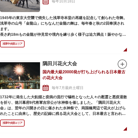
毎年10月18日
境内の参拝順路が設けられ、入場規制が行われます。山門である雷門を入口
として仲見世通りが一方通行となり、途中の路地からの参列はできなくなり
ますのでご注意ください。加えて、周辺の道路では交通規制が実施され、車
1945年の東京大空襲で焼失した浅草寺本堂の再建を記念して創られた寺舞。
両通行禁止となる区間がありますので、併せてこちらも注意が必要です。な
浅草寺の山号「金龍山」にちなんだ金龍の舞は、毎年春と秋の2回奉演され
お、公式サイトでは、境内のライブカメラ映像を公開しており、事前に混雑
ます。
状況を確認することができます。
長さ約18mもの金龍が仲見世や境内を練り歩く様子は迫力満点！賑やかなお
囃子とともに、勇ましく、力強く、まるで生きているかのように華やかな舞
浅草中央部エリア
が繰り広げられます。行列の先頭を歩くのは、観音様を象徴する「蓮華珠
（れんげしゅ）」。蓮華珠を守護する88kgの金龍を、8人で自在に操る巧み
な技術も見どころのひとつです。
隅田川花火大会
国内最大級20000発が打ち上げられる日本最古
の花火大会
毎年7月最終土曜日
1732年に発生した大飢饉と疫病の流行で犠牲となった人々の慰霊と悪疫退散
を祈り、徳川幕府8代将軍吉宗公が水神祭を催しました。「隅田川花火大
会」は、翌年の川開きの日に催された水神祭で、両国橋周辺で花火が上げら
れたことに由来し、歴史の記録に残る花火大会として、日本最古と言われて
います。
浅草中央部エリア
当時は「両国の川開き」の名称で開催され、1961年を最後に、周辺の交通事
情の悪化等により中止となりました。その後、1978年に「隅田川花火大会」
と名を改め隅田川で復活し、打ち上げ場所もさらに上流へと移動して2か所