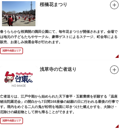
から打ち上げられるようになりました。現在では毎年100万人近くの人出が
桜橋花まつり
あり、令和5年（第46回）大会では過去最多103万人の観客者数を記録しま
した。
毎年7月最終土曜日に、桜橋から言問橋の間に設けられた第一会場、駒形橋
から厩橋の間に設けられた第二会場で、合わせて約2万発の花火が打ち上げ
られ、第一会場では花火コンクールも開催されます。
春うららかな桜満開の隅田公園にて、毎年花まつりが開催されます。会場で
は地元の子どもたちやサークル、豪華ゲストによるステージ、町会等による
販売、お楽しみ抽選会等が行われます。
浅草中央部エリア
浅草寺の亡者送り
亡者送りは、江戸中期から始められた天下泰平・五穀豊穣を祈願する「温座
秘法陀羅尼会」の開白から7日間168座修の結願の日に行われる最後の行事で
す。境内をめぐる二人の鬼が松明を地面に叩きつけた燃えかすを、火除け・
厄除けの縁起物として持ち帰ることができます。
浅草中央部エリア