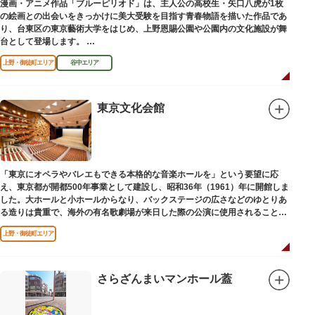
漫画・アニメ作品「ブルーピリオド」は、主人公の高校生・矢口八虎が1枚
の絵画との出会いをきっかけに美大受験を目指す青春物語を描いた作品であ
り、台東区の東京藝術大学をはじめ、上野恩賜公園や公園内の文化施設が舞
台として登場します。
区にゆかりのある本作品を通して、新たな観光スポット創出による誘客促進
上野・御徒町エリア
谷中エリア
と区内観光客の回遊性向上を図るため、こちらのマンホール蓋を設置しまし
た。
設置年月日：令和4年3月1日
東京文化会館
「東京にオペラやバレエもできる本格的な音楽ホールを」という要望に応
え、東京都が開都500年事業として建設し、昭和36年（1961）年に開館しま
した。大ホールと小ホールからなり、バックステージの広さなどのゆとりあ
る造りは貴重で、海外の有名歌劇場が来日した際の公演に使用されることが
多いホールです。
上野・御徒町エリア
さらざんまいマンホール蓋