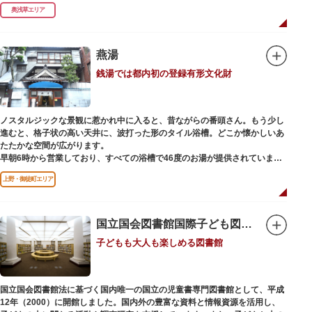
者に代わって、外国人の利用が増えています。
奥浅草エリア
燕湯
銭湯では都内初の登録有形文化財
ノスタルジックな景観に惹かれ中に入ると、昔ながらの番頭さん。もう少し
進むと、格子状の高い天井に、波打った形のタイル浴槽。どこか懐かしいあ
たたかな空間が広がります。
早朝6時から営業しており、すべての浴槽で46度のお湯が提供されていま
す。常連の方々を魅了するのは早朝のこの少し熱めの温度のお湯と昔ながら
上野・御徒町エリア
の懐かしさでしょうか。
店頭の屋根瓦や格子型天井等も昭和から引き継がれてきている歴史あるもの
です。お立ち寄りの際は、有形文化財に指定されたその景観も、ぜひゆった
りとご覧ください。
国立国会図書館国際子ども図書館
子どもも大人も楽しめる図書館
国立国会図書館法に基づく国内唯一の国立の児童書専門図書館として、平成
12年（2000）に開館しました。国内外の豊富な資料と情報資源を活用し、