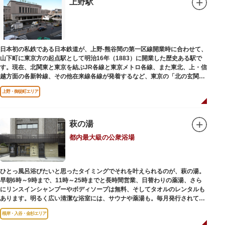
上野駅
います。
浅草の街並みに溶け込む平屋を重ねたようなおしゃれな外観は、日本を代表
する建築家・隈研吾氏によるデザイン。木の温もりあふれる空間は、初めて
日本を訪れる海外ツーリストにも優しい印象を与えています。
日本初の私鉄である日本鉄道が、上野-熊谷間の第一区線開業時に合わせて、
山下町に東京方の起点駅として明治16年（1883）に開業した歴史ある駅で
す。現在、北関東と東京を結ぶJR各線と東京メトロ各線、また東北、上・信
越方面の各新幹線、その他在来線各線が発着するなど、東京の「北の玄関
口」として機能しています。
上野・御徒町エリア
萩の湯
都内最大級の公衆浴場
ひとっ風呂浴びたいと思ったタイミングでそれを叶えられるのが、萩の湯。
早朝6時～9時まで、11時～25時までと長時間営業、日替わりの薬湯、さら
にリンスインシャンプーやボディソープは無料、そしてタオルのレンタルも
あります。明るく広い清潔な浴室には、サウナや薬湯も。毎月発行されてい
る萩の湯だよりで薬湯の予定を確認すれば、お好みの薬湯を楽しめます。
根岸・入谷・金杉エリア
また併設されたレストラン、食事処こもれびではおいしい食事だけでなく、