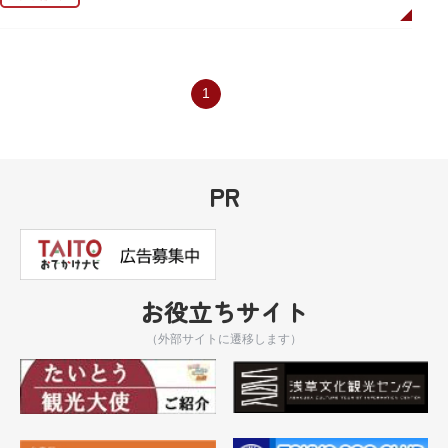
「実在する風景を舞台として制作したキャラクターたちが、このような形で
地域の方々にも受け入れていただけて大変嬉しいです。聖地巡礼のシンボル
としていただければスタッフ一同、幸いです。」
設置年月日:令和3年3月10日
1
PR
お役立ちサイト
（外部サイトに遷移します）