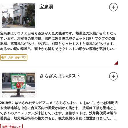
宝泉湯
宝泉湯はサウナと日替り薬湯が人気の銭湯です。熱帯魚の水槽が目印となっ
ています。浴室奥の主浴槽、深内に超音波気泡ジェット3連とブクブクの気
泡湯、電気風呂があり、並びに、別室となったミストと薬風呂があります。
ぬるめの湯の薬風呂、頭上から降りそそぐミストの細かい霧雨が気持ちいい
と評判です。
根岸・入谷・金杉エリア
さらざんまいポスト
2019年に放送されたテレビアニメ「さらざんまい」において、かっぱ橋周辺
や浅草地域を中心に台東区内の風景が細かく描かれ、放送終了後も聖地とし
て多くのアニメファンが来訪しています。当該ポストは、浅草郵便局や製作
委員会、地元商店街等の協力のもと、観光振興を目的に設置されました。
<「さらざんまい」監督の幾原邦彦氏のコメント>
浅草中央部エリア