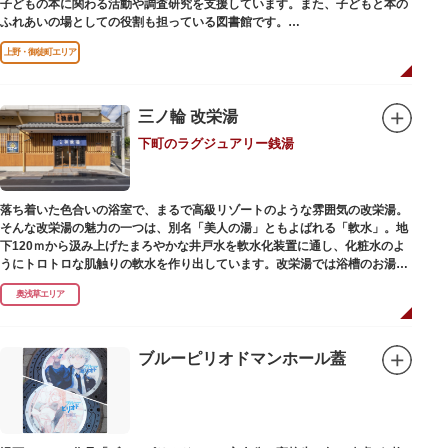
子どもの本に関わる活動や調査研究を支援しています。また、子どもと本の
ふれあいの場としての役割も担っている図書館です。
レンガ棟は、明治39年（1906）に建てられた帝国図書館の建物を保存・再
上野・御徒町エリア
利用しています。
三ノ輪 改栄湯
下町のラグジュアリー銭湯
落ち着いた色合いの浴室で、まるで高級リゾートのような雰囲気の改栄湯。
そんな改栄湯の魅力の一つは、別名「美人の湯」ともよばれる「軟水」。地
下120ｍから汲み上げたまろやかな井戸水を軟水化装置に通し、化粧水のよ
うにトロトロな肌触りの軟水を作り出しています。改栄湯では浴槽のお湯か
らカランのお湯まですべてが軟水。お風呂上がりにはお肌しっとり、髪の毛
奥浅草エリア
さらさらになれることまちがいなしです。お風呂の種類も多く、高濃度浸透
炭酸泉、シルキーバス、ジェットバス、サウナなど気分によって様々なお風
呂を楽しめます。
そしてお風呂上がりには、キンキンに冷えた生ビールやレモンサワーで乾杯
ブルーピリオドマンホール蓋
するもよし、改栄湯名物こだわりの生乳ソフトクリームを食べるのもよし、
どの年代の方々も、身も心も温まる幸せな空間となっています。オリジナル
グッズの販売もありますのでお立ち寄りの際にはぜひ覗いてみてください
ね。