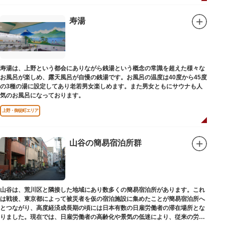
たくさんの種類の飲み物やおつまみが。昼からでも晩酌セットの注文がで
き、明るい時間の一杯も最高です。好きな時間にお風呂に入り、お風呂の前
後これまた好きなタイミングで、おいしい食事をいただき、心も体も整えて
寿湯
日々の生活を支えてくれる空間です。
寿湯は、上野という都会にありながら銭湯という概念の常識を超えた様々な
お風呂が楽しめ、露天風呂が自慢の銭湯です。お風呂の温度は40度から45度
の3種の湯に設定してあり老若男女楽しめます。また男女ともにサウナも人
気のお風呂になっております。
上野・御徒町エリア
山谷の簡易宿泊所群
山谷は、荒川区と隣接した地域にあり数多くの簡易宿泊所があります。これ
は戦後、東京都によって被災者を仮の宿泊施設に集めたことが簡易宿泊所へ
とつながり、高度経済成長期の頃には日本有数の日雇労働者の滞在場所とな
りました。現在では、日雇労働者の高齢化や景気の低迷により、従来の労働