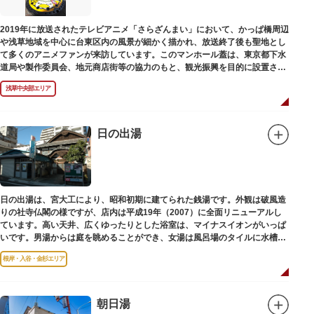
2019年に放送されたテレビアニメ「さらざんまい」において、かっぱ橋周辺
や浅草地域を中心に台東区内の風景が細かく描かれ、放送終了後も聖地とし
て多くのアニメファンが来訪しています。このマンホール蓋は、東京都下水
道局や製作委員会、地元商店街等の協力のもと、観光振興を目的に設置され
ました。
浅草中央部エリア
描かれているのは、主人公である矢逆一稀、久慈悠、陣内燕太の3人が、か
っぱ橋に封印されていた謎のカッパ型生命体“ケッピ”によって河童の姿に変
身させられた姿です。
日の出湯
設置年月日：令和3年4月13日
日の出湯は、宮大工により、昭和初期に建てられた銭湯です。外観は破風造
りの社寺仏閣の様ですが、店内は平成19年（2007）に全面リニューアルし
ています。高い天井、広くゆったりとした浴室は、マイナスイオンがいっぱ
いです。男湯からは庭を眺めることができ、女湯は風呂場のタイルに水槽が
はめ込まれ、可愛い金魚が泳いでいます。
根岸・入谷・金杉エリア
朝日湯