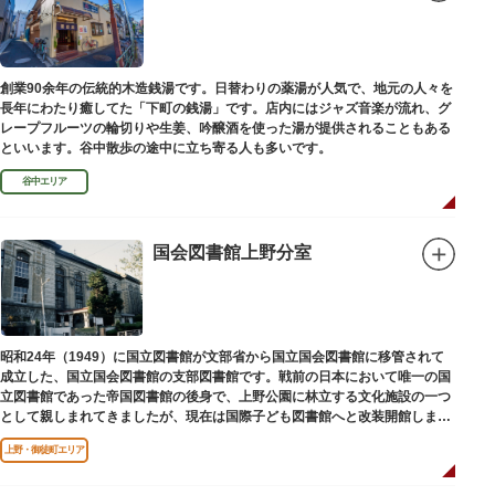
創業90余年の伝統的木造銭湯です。日替わりの薬湯が人気で、地元の人々を
長年にわたり癒してた「下町の銭湯」です。店内にはジャズ音楽が流れ、グ
レープフルーツの輪切りや生姜、吟醸酒を使った湯が提供されることもある
といいます。谷中散歩の途中に立ち寄る人も多いです。
谷中エリア
国会図書館上野分室
昭和24年（1949）に国立図書館が文部省から国立国会図書館に移管されて
成立した、国立国会図書館の支部図書館です。戦前の日本において唯一の国
立図書館であった帝国図書館の後身で、上野公園に林立する文化施設の一つ
として親しまれてきましたが、現在は国際子ども図書館へと改装開館しまし
た。
上野・御徒町エリア