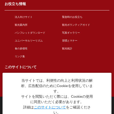
お役立ち情報
法人向けサイト
緊急時のお役立ち
観光案内所
観光ボランティアガイド
パンフレットダウンロード
写真ギャラリー
ユニバーサルツーリズム
習慣とマナー
食の多様性
観光統計
リンク集
このサイトについて
当サイトでは、利便性の向上と利用状況の解
このサイトについて
広告掲載について
析、広告配信のためにCookieを使用していま
お問い合わせ
す。
サイトを閲覧いただく際には、Cookieの使用
に同意いただく必要があります。
台東区役所観光課
詳細は
このサイトについて
をご確認くださ
〒110-8615 東京都台東区東上野4丁目5番6号
い。
TEL：03-5246-1151