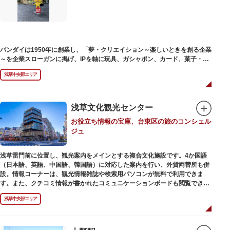
バンダイは1950年に創業し、「夢・クリエイション～楽しいときを創る企業
～を企業スローガンに掲げ、IPを軸に玩具、ガシャポン、カード、菓子・食
品・食玩、アパレル、日用雑貨など、お客さまの身近で楽しんでいただける
浅草中央部エリア
エンターテインメントをお届けしています。
浅草文化観光センター
お役立ち情報の宝庫、台東区の旅のコンシェル
ジュ
浅草雷門前に位置し、観光案内をメインとする複合文化施設です。4か国語
（日本語、英語、中国語、韓国語）に対応した案内を行い、外貨両替所も併
設。情報コーナーは、観光情報雑誌や検索用パソコンが無料で利用できま
す。また、クチコミ情報が書かれたコミュニケーションボードも閲覧できる
ので、とっておきの旅のヒントを得られるかも。多目的スペースでは、映像
浅草中央部エリア
を活用し台東区のみどころやイベント、歴史、文化を紹介。通常、イスが配
備されているので休憩場所としても利用できます。
ここを訪れたなら、8階の展望テラスも必見です。雷門から浅草寺へと続く
仲見世や、隅田川や東京スカイツリーも一望できるビュースポットとなって