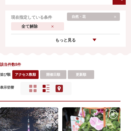
自然・花
現在指定している条件
全て解除
もっと見る
該当件数8件
並び順
アクセス数順
開催日順
更新順
表示切替