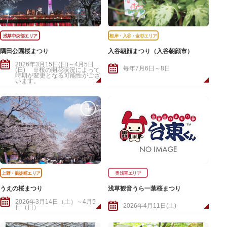
浅草中央部エリア
根岸・入谷・金杉エリア
隅田公園桜まつり
入谷朝顔まつり（入谷朝顔市）
2026年3月15日(日)～4月5日
毎年7月6日～8日
(日) ※桜の開花状況によって
時期が変更となる可能性がござ
います。
上野・御徒町エリア
奥浅草エリア
うえの桜まつり
浅草観音うら一葉桜まつり
2026年3月14日（土）～4月5
2026年4月11日(土)
日（日）