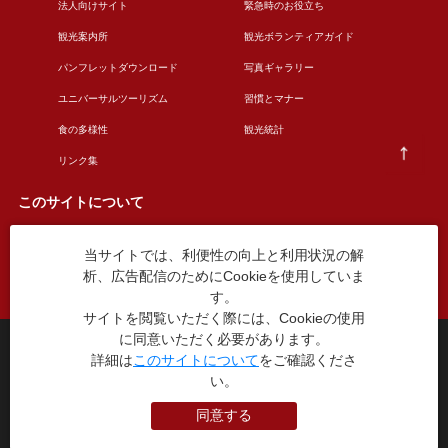
法人向けサイト
緊急時のお役立ち
観光案内所
観光ボランティアガイド
パンフレットダウンロード
写真ギャラリー
ユニバーサルツーリズム
習慣とマナー
食の多様性
観光統計
リンク集
このサイトについて
当サイトでは、利便性の向上と利用状況の解
このサイトについて
広告掲載について
析、広告配信のためにCookieを使用していま
お問い合わせ
す。
サイトを閲覧いただく際には、Cookieの使用
に同意いただく必要があります。
台東区役所観光課
詳細は
このサイトについて
をご確認くださ
〒110-8615 東京都台東区東上野4丁目5番6号
い。
TEL：03-5246-1151
（平日8:30〜17:15 土日祝休み）
同意する
本WEBサイトに掲就されている全データについて無断転載・引用を禁じます。