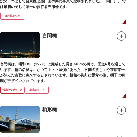
設の一つとして台東区と墨田区の共同事業で架橋されました。「隅田川」 で
は最初のそして唯一の歩行者専用橋です。
奥浅草エリア
言問橋
言問橋は、昭和3年（1928）に完成した長さ240mの橋で、国道6号を通して
います。橋の名称は、かつて上・下流側にあった「言問の渡し」や在原業平
が詠んだ古歌に由来するとされています。橋柱の街灯は瓢箪の形、欄干に朝
顔がデザインされています。
浅草中央部エリア
奥浅草エリア
駒形橋