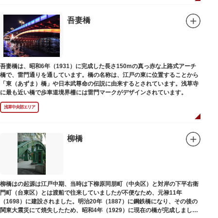
例年延べ330万人近い人出となります。不忍池（しのばずのいけ）は江戸時
代より浮世絵に描かれたほどのハスの名所。たくさんの鴨や渡り鳥が訪れる
ので、バードウォッチングを楽しむ人の姿も見られるスポットです。
吾妻橋
美術館や博物館で国内外の芸術作品や文化・自然科学に触れたり、歴史の薫
りを感じながら史跡巡りを楽しんではいかがでしょうか。1日では見てまわ
りきれないほどの魅力にあふれた公園です。
吾妻橋は、昭和6年（1931）に完成した長さ150mの真っ赤な上路式アーチ
橋で、雷門通りを通しています。橋の名称は、江戸の東に位置することから
「東（あずま）橋」や日本武尊命の伝説に由来するとされています。浅草寺
に最も近い橋で歩車道境界柵には雷門マークがデザインされています。
浅草中央部エリア
柳橋
柳橋はの起源は江戸中期、当時は下柳原同朋町（中央区）と対岸の下平右衛
門町（台東区）とは渡船で往来していましたが不便なため、元禄11年
（1698）に建設されました。明治20年（1887）に鋼鉄橋になり、その後の
関東大震災にて焼失したため、昭和4年（1929）に現在の橋が完成しまし