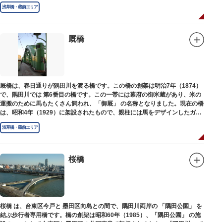
た。
浅草橋・蔵前エリア
厩橋
厩橋は、春日通りが隅田川を渡る橋です。この橋の創架は明治7年（1874）
で、隅田川では 第6番目の橋です。この一帯には幕府の御米蔵があり、米の
運搬のために馬もたくさん飼われ、「御厩」 の名称となりました。現在の橋
は、昭和4年（1929）に架設されたもので、親柱には馬をデザインしたガラ
ス細工が組み込まれています。
浅草橋・蔵前エリア
桜橋
桜橋 は、台東区今戸と 墨田区向島との間で、隅田川両岸の 「隅田公園」 を
結ぶ歩行者専用橋です。橋の創架は昭和60年（1985）、「隅田公園」 の施