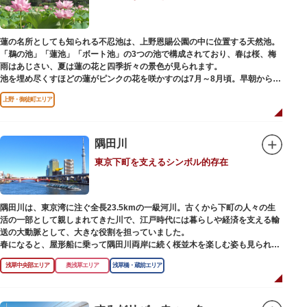
蓮の名所としても知られる不忍池は、上野恩賜公園の中に位置する天然池。
「鵜の池」「蓮池」「ボート池」の3つの池で構成されており、春は桜、梅
雨はあじさい、夏は蓮の花と四季折々の景色が見られます。
池を埋め尽くすほどの蓮がピンクの花を咲かすのは7月～8月頃。早朝から午
前のみ開花するので、シーズン中は多くの観光客が朝早くから池を訪れま
上野・御徒町エリア
す。綺麗な蓮の花を近くから観察できるデッキを散歩しながら朝の不忍池を
楽しむのがおすすめです。
「ボート池」ではスワンボートやオール式のボートのレンタルが可能。水上
から池を眺めれば、新しい発見ができるかもしれません。また、「鵜の池」
隅田川
にはマガモ・オナガガモなどたくさんの鴨や渡り鳥が訪れます。大都会の中
東京下町を支えるシンボル的存在
でバードウォッチングができる珍しいスポットです。
ファミリーで、カップルで、または一人でゆったりと、思い思いの時間をお
過ごしください。
隅田川は、東京湾に注ぐ全長23.5kmの一級河川。古くから下町の人々の生
活の一部として親しまれてきた川で、江戸時代には暮らしや経済を支える輸
送の大動脈として、大きな役割を担っていました。
春になると、屋形船に乗って隅田川両岸に続く桜並木を楽しむ姿も見られ、
東京スカイツリーとのコラボレーションも、まさに絵になる光景です。ま
浅草中央部エリア
奥浅草エリア
浅草橋・蔵前エリア
た、毎年7月の最終土曜日に開催される「隅田川花火大会」は、東京の夏の
風物詩になっており、こちらも多くの見物客でにぎわいます。
川沿いには「隅田川テラス」と呼ばれる遊歩道も整備されています。心地よ