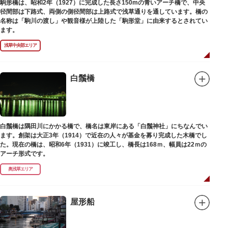
駒形橋は、昭和2年（1927）に完成した長さ150mの青いアーチ橋で、中央
径間部は下路式、両側の側径間部は上路式で浅草通りを通しています。橋の
名称は「駒川の渡し」や観音様が上陸した「駒形堂」に由来するとされてい
ます。
浅草中央部エリア
白鬚橋
白鬚橋は隅田川にかかる橋で、橋名は東岸にある「白鬚神社」にちなんでい
ます。創架は大正3年（1914）で近在の人々が基金を募り完成した木橋でし
た。現在の橋は、昭和6年（1931）に竣工し、橋長は168ｍ、幅員は22ｍの
アーチ形式です。
奥浅草エリア
屋形船