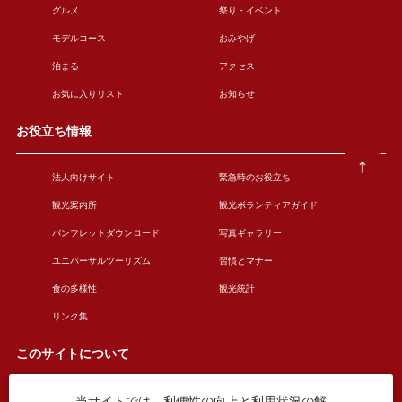
グルメ
祭り・イベント
モデルコース
おみやげ
泊まる
アクセス
お気に入りリスト
お知らせ
お役立ち情報
法人向けサイト
緊急時のお役立ち
観光案内所
観光ボランティアガイド
パンフレットダウンロード
写真ギャラリー
ユニバーサルツーリズム
習慣とマナー
食の多様性
観光統計
リンク集
このサイトについて
当サイトでは、利便性の向上と利用状況の解
このサイトについて
広告掲載について