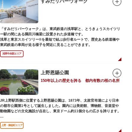
すみだリバーウォーク
い風に吹かれながら、緑化が施された遊歩道で散歩やジョギングを楽しんだ
後は、オープンカフェでほっと一息つくのもおすすめです。
隅田川にかかる橋々も、それぞれ特徴的な形をしていて見応えは抜群。せっ
かくなら水上バスに乗船して、優雅に観察してみてはいかがでしょうか。
「すみだリバーウォーク」は、東武鉄道の浅草駅と、とうきょうスカイツリ
ー駅の間にある隅田川橋梁に設置された歩道橋です。
浅草と東京スカイツリー®を最短で結ぶ歩行者ルートで、歴史ある鉄道橋や
東武鉄道の車両が走る様子を間近に見ることができます。
浅草中央部エリア
上野恩賜公園
150年以上の歴史を誇る 都内有数の桜の名所
JR上野駅西側に位置する上野恩賜公園は、1873年、太政官布達により日本
の都市公園第1号として誕生しました。園内には美術館、博物館、音楽堂や
動物園などの文化施設が点在し、東京ドーム約11個分もの広さを誇ります。
ソメイヨシノやヤマザクラなど約1,200本の桜が植えられた園内は、桜の名
上野・御徒町エリア
所としても有名。シーズンにはライトアップされた夜桜が一層風情を添え、