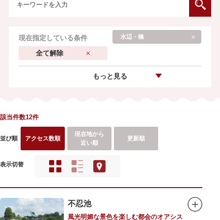
水辺・橋
現在指定している条件
全て解除
もっと見る
該当件数12件
現在地から
並び順
アクセス数順
更新順
近い順
表示切替
不忍池
風光明媚な景色を楽しむ都会のオアシス