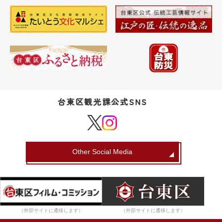
台東区観光課公式SNS
Other Social Media
（外部サイトに遷移します）
（外部サイトに遷移します）