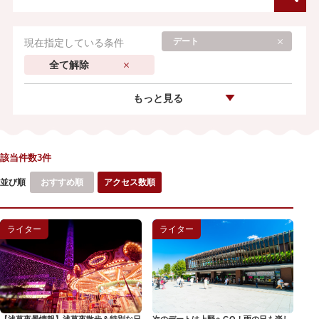
デート
現在指定している条件
全て解除
もっと見る
該当件数3件
並び順
おすすめ順
アクセス数順
ライター
ライター