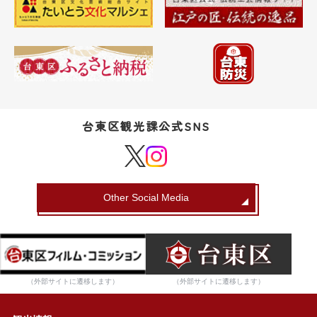
台東区観光課公式SNS
Other Social Media
（外部サイトに遷移します）
（外部サイトに遷移します）