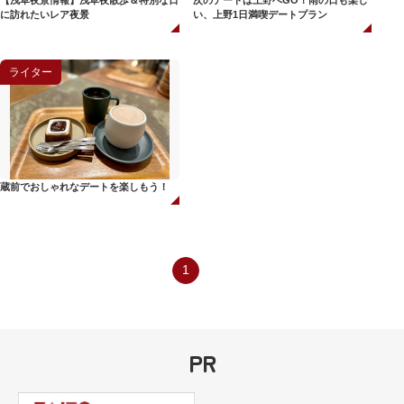
【浅草夜景情報】浅草夜散歩＆特別な日
次のデートは上野へGO！雨の日も楽し
に訪れたいレア夜景
い、上野1日満喫デートプラン
ライター
蔵前でおしゃれなデートを楽しもう！
1
PR