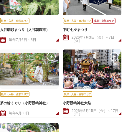
根岸・入谷・金杉エリア
根岸・入谷・金杉エリア
浅草中央部エリア
入谷朝顔まつり（入谷朝顔市）
下町七夕まつり
2026年7月3日（金）～7日
毎年7月6日～8日
（火）
根岸・入谷・金杉エリア
根岸・入谷・金杉エリア
茅の輪くぐり（小野照崎神社）
小野照崎神社大祭
2026年5月15日（金）～17日
毎年6月30日
（日）