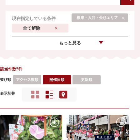
根岸・入谷・金杉エリア
現在指定している条件
全て解除
もっと見る
該当件数5件
並び順
アクセス数順
開催日順
更新順
表示切替