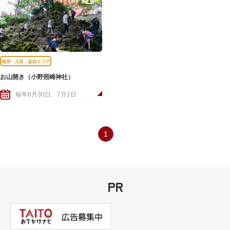
根岸・入谷・金杉エリア
お山開き（小野照崎神社）
毎年6月30日、7月1日
1
PR