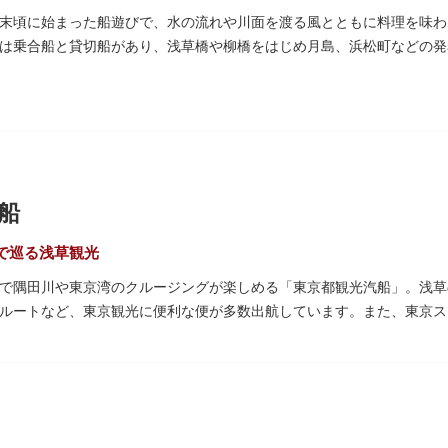
ぷ」では、小動物を間近で観察することを通じて、命の大切さや生きも
末頃に始まった船遊びで、水の流れや川面を渡る風とともに料理を味わ
は乗合船と貸切船があり、浅草橋や柳橋をはじめ月島、浜松町などの発
空いてきたら、園内にいくつかあるフードショップで休憩しましょう。
ツが食べられます。オリジナルグッズを取り扱うギフトショップも必見
船
で巡る浅草観光
で隅田川や東京湾のクルージングが楽しめる「東京都観光汽船」。浅草
ルートなど、東京観光に便利な便が多数出航しています。また、東京ス
分の「浅草周遊コース」も。初日の出やお花見、隅田川花火大会、クリ
きるイベントクルーズも企画されています。
、松本零士氏が宇宙船をイメージしてデザインした船や、約300人が
あわせてコースや時間帯を選べるチャータークルーズも行われています