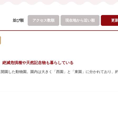
並び順
アクセス数順
現在地から
近い順
更
。絶滅危惧種や天然記念物も暮らしている
初に開園した動物園。園内は大きく「西園」と「東園」に分かれており、約3
珍しい、豊かな緑に溢れたエリアです。トラ、ゾウなどが住む森エリア
あるシーンが目撃できることもあります。国指定重要文化財の「旧寛永寺
」などの歴史的建造物も見どころです。
名所としても知られる風光明媚な「不忍池」のほとりに位置する区域。
して話題のハシビロコウなどユニークな種も見られます。