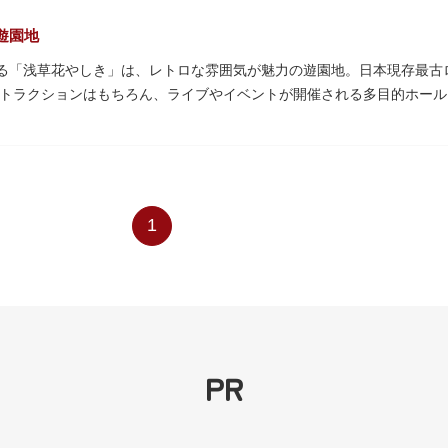
遊園地
誇る「浅草花やしき」は、レトロな雰囲気が魅力の遊園地。日本現存最
トラクションはもちろん、ライブやイベントが開催される多目的ホール
パート浅草花やしき店」も併設され、さまざまな娯楽を楽しめる浅草の
時代末期の1853年に造園師・森田六三郎により、牡丹と菊細工を主と
置かれ、珍鳥や猛獣、見世物の展示などでも評判に。全国有数の動物園
かさと懐かしさを併せ持つレトロなアトラクションや雰囲気で人気のス
1
で、年齢や身長制限の無いアトラクションもあり、子どもの遊園地デビ
PR