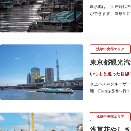
子ども動物園「すてっ
屋形船は、江戸時代の
います。
ができます。屋形船に
るコースがあります。
歩き疲れたり、お腹が
可愛いフードやスイー
浅草中央部エリア
東京都観光汽
いつもと違った目線
水上バスやクルーザー
洲・日の出桟橋へ行く
ットなどを巡る約30
ら東京の景色を堪能で
漫画・アニメ界の巨匠
浅草中央部エリア
も魅力。目的や人数に
浅草花やしき