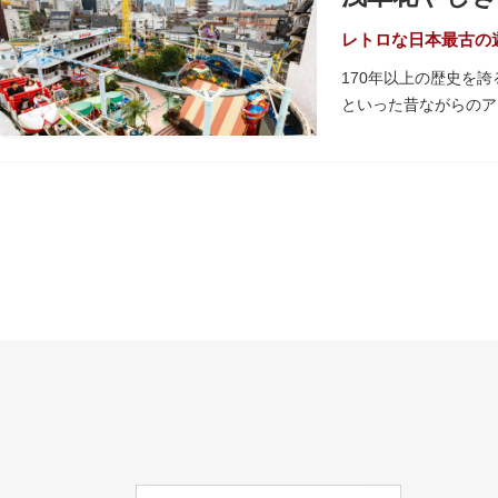
レトロな日本最古の
170年以上の歴史を
といった昔ながらのア
める「ガシャポンのデ
浅草花やしきは、江戸
代に入ると遊戯施設が
園地として再開し、温
園とのりもの料が無料