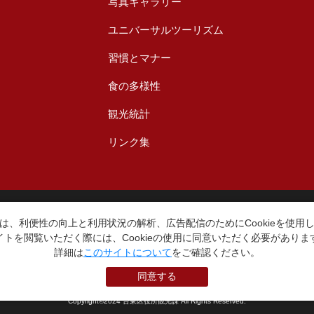
写真ギャラリー
ユニバーサルツーリズム
習慣とマナー
食の多様性
観光統計
リンク集
台東区役所観光課
〒110-8615 東京都台東区東上野4丁目5番6号
は、利便性の向上と利用状況の解析、広告配信のためにCookieを使用
TEL：03-5246-1151
イトを閲覧いただく際には、Cookieの使用に同意いただく必要がありま
（平日8:30〜17:15 土日祝休み）
詳細は
このサイトについて
をご確認ください。
同意する
本WEBサイトに掲就されている全データについて無断転載・引用を禁じます。
Copyright©2024 台東区役所観光課 All Rights Reserved.