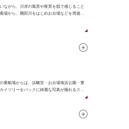
のの魅力が学べる体験プログラムが実施されて
いながら、川岸の風景や夜景を肌で感じること
着場から、隅田川をはじめお台場などを周遊す
それぞれのお店で、動物たちをモチーフにした
です。
の乗船場からは、浜離宮・お台場海浜公園・豊
カイツリーをバックに綺麗な写真が撮れるスポ
スマスなどのイベント時は、いつもと違う目線か
乗船可能なアメリカンな大型船など多種多様な船体
。