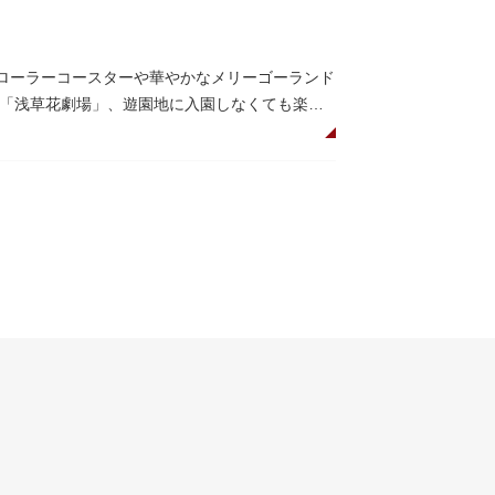
古ローラーコースターや華やかなメリーゴーランド
「浅草花劇場」、遊園地に入園しなくても楽し
「遊びの場」として親しまれています。
した花園（かえん）として誕生しました。明治時
としても知られるようになりました。戦後は遊
ポットとなっています。幼児（0歳～4歳）は入
ューにもぴったりです。