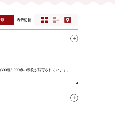
新順
表示切替
00種3,000点の動物が飼育されています。
や、ホッキョクグマやアザラシが住む海エリア
五重塔」や藤堂高虎が建て1878（明治11）年
キリンやサイなどの人気動物をはじめ、アイア