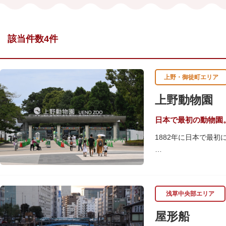
該当件数4件
上野・御徒町エリア
上野動物園
日本で最初の動物園
1882年に日本で最
「東園」は、都心では
では、水浴びなど迫力
に再建された「閑々亭
浅草中央部エリア
一方「西園」は、蓮の
屋形船
イや“動かない鳥”と