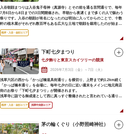
入谷朝顔まつりは入谷鬼子母神（真源寺）とその前を通る言問通りで、毎年
7月6日から8日までの3日間開催され、早朝から夜遅くまで多くの人で賑わう
祭りです。入谷の朝顔が有名になったのは明治に入ってからのことで、十数
軒の植木屋がそれぞれ数百坪もある広大な土地で朝顔を栽培したのが始まり
です。
根岸・入谷・金杉エリア
入谷鬼子母神に隣接するさかもと朝顔広場では、「ふるさと交流物産展」が
同時開催され、自治体や下谷地区の店舗による物販を行います。
下町七夕まつり
七夕飾りと東京スカイツリーの競演
2026年7月3日（金）～7日（火）
浅草六区の西から「かっぱ橋道具街通り」を横切り、上野まで約1.2km続く
「かっぱ橋本通り」を会場に、毎年七夕の日に近い週末をメインに地元商店
街のお祭り「下町七夕まつり」が開催されます。
浅草寺に詣でる御成道として西に真っすぐ整備されたと言われている通りは
七夕飾りで彩られ、正面に見える東京スカイツリーとの競演を写真に収める
根岸・入谷・金杉エリア
浅草中央部エリア
人も。
上野から浅草へ大人数が練り歩くパレードに始まり、流し踊りや路上パフォ
ーマンス、商店街各所には地元商店による模擬店や、誰でも自由に短冊に願
いごとを書いて飾ることができる笹竹も設置され、多くの人で賑わいます。
茅の輪くぐり（小野照崎神社）
夜は商店街の雰囲気が一変、ライトアップされた東京スカイツリーを背景
に、ライトに照らされきらきら輝く七夕飾りの幻想的な光景が広がります。