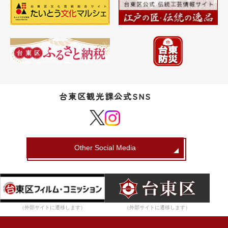
台東区観光課公式SNS
Other Social Media
（外部サイトに遷移します）
（外部サイトに遷移します）