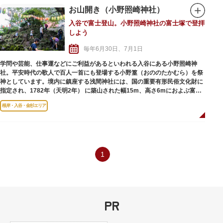
盛大に執り行われる本社神輿は、迫力満点。その威勢と熱気に圧倒されるこ
お山開き（小野照崎神社）
とでしょう。
入谷で富士登山。小野照崎神社の富士塚で登拝
また、境内には、所狭しと露店が並び、定番の屋台めしから射的などのゲー
しよう
ムまで楽しめ、見物客でにぎわいを見せます。
毎年6月30日、7月1日
学問や芸能、仕事運などにご利益があるといわれる入谷にある小野照崎神
社。平安時代の歌人で百人一首にも登場する小野篁（おののたかむら）を祭
神としています。境内に鎮座する浅間神社には、国の重要有形民俗文化財に
指定され、1782年（天明2年） に築山された幅15m、高さ6mにおよぶ富士
塚「下谷坂本富士」があります。全体が富士山の溶岩石で覆われ、霊峰・富
根岸・入谷・金杉エリア
士の分身ともいえるその富士塚は、今も昔ながらの荘厳な姿のまま。富士信
仰に伴い、老若男女だれでも心安く富士に登山できるようにと築かれまし
た。
その「下谷坂本富士」が、富士山の開山に合わせて、年に2日だけ開放さ
れ、誰でも気軽に登ることが可能です。この“お山開き”は、夏越の大祓、そ
して、上半期の納めと新たな半期の息災を祈る祭礼です。富士の歴史や文化
1
に触れながら、子どもは夢中になって何度も登り、大人は精神的な体験を求
めて登拝を行います。年に2日しか登ることのできないこの“お山開き”を、
ぜひ体験してみませんか。
また、お山開き特別授与品の授与もありますので、2日間限定の特別御朱印
なども要チェックです。
PR