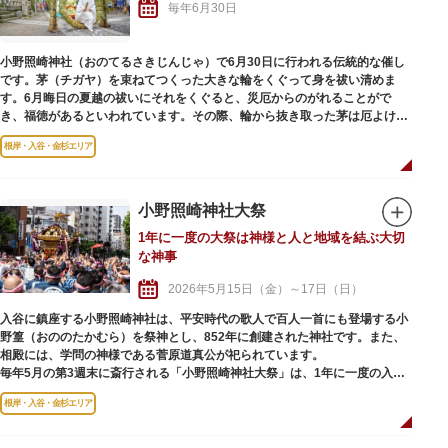
毎年6月30日
小野照崎神社（おのてるさきじんじゃ）で6月30日に行われる伝統的な催し
です。茅（チガヤ）を束ねてつくった大きな輪をくぐって身を祓い清めま
す。6月晦日の夏越の祓いにそれをくぐると、災厄からのがれることがで
き、福徳があるといわれています。その際、輪から抜き取った茅は厄よけに
なるといわれています。
根岸・入谷・金杉エリア
小野照崎神社大祭
1年に一度の大祭は神様と人と地域を結ぶ大切
な神事
2026年5月15日（金）～17日（日）
入谷に鎮座する小野照崎神社は、平安時代の歌人で百人一首にも登場する小
野篁（おののたかむら）を祭神とし、852年に創建された神社です。また、
相殿には、学問の神様である菅原道真公が祀られています。
毎年5月の第3週末に斎行される「小野照崎神社大祭」は、1年に一度の入谷
の町をあげての大きな祭り。3年に一度行われる本祭では本社神輿が渡御さ
根岸・入谷・金杉エリア
れ、間の年は「陰」と呼ばれ氏子17町会の町会神輿が神社まで連合渡御され
ます。
およそ200人の担ぎ手が神輿を囲み、前後を100人を超える列立てを組んで