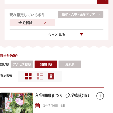
根岸・入谷・金杉エリア
現在指定している条件
全て解除
もっと見る
該当件数5件
並び順
アクセス数順
開催日順
更新順
表示切替
入谷朝顔まつり（入谷朝顔市）
毎年7月6日～8日