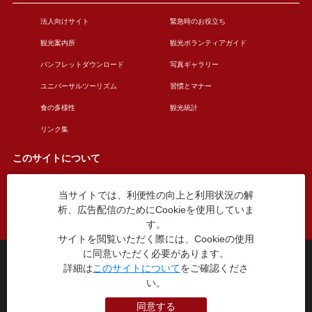
法人向けサイト
緊急時のお役立ち
観光案内所
観光ボランティアガイド
パンフレットダウンロード
写真ギャラリー
ユニバーサルツーリズム
習慣とマナー
食の多様性
観光統計
リンク集
このサイトについて
当サイトでは、利便性の向上と利用状況の解
このサイトについて
広告掲載について
析、広告配信のためにCookieを使用していま
お問い合わせ
す。
サイトを閲覧いただく際には、Cookieの使用
に同意いただく必要があります。
台東区役所観光課
詳細は
このサイトについて
をご確認くださ
〒110-8615 東京都台東区東上野4丁目5番6号
TEL：03-5246-1151
い。
（平日8:30〜17:15 土日祝休み）
同意する