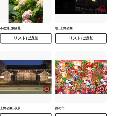
不忍池_紫陽花
朝_上野公園
リストに追加
リストに追加
上野公園_夜景
酉の市