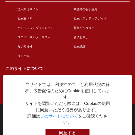
法人向けサイト
緊急時のお役立ち
観光案内所
観光ボランティアガイド
パンフレットダウンロード
写真ギャラリー
ユニバーサルツーリズム
習慣とマナー
食の多様性
観光統計
リンク集
このサイトについて
当サイトでは、利便性の向上と利用状況の解
このサイトについて
広告掲載について
析、広告配信のためにCookieを使用していま
お問い合わせ
す。
サイトを閲覧いただく際には、Cookieの使用
に同意いただく必要があります。
台東区役所観光課
詳細は
このサイトについて
をご確認くださ
〒110-8615 東京都台東区東上野4丁目5番6号
TEL：03-5246-1151
い。
（平日8:30〜17:15 土日祝休み）
同意する