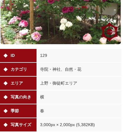
ID
129
カテゴリ
寺院・神社、自然・花
エリア
上野・御徒町エリア
写真の向き
横
季節
春
写真サイズ
3,000px × 2,000px (5,382KB)