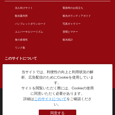
法人向けサイト
緊急時のお役立ち
観光案内所
観光ボランティアガイド
パンフレットダウンロード
写真ギャラリー
ユニバーサルツーリズム
習慣とマナー
食の多様性
観光統計
リンク集
このサイトについて
当サイトでは、利便性の向上と利用状況の解
このサイトについて
広告掲載について
析、広告配信のためにCookieを使用していま
お問い合わせ
す。
サイトを閲覧いただく際には、Cookieの使用
に同意いただく必要があります。
台東区役所観光課
詳細は
このサイトについて
をご確認くださ
〒110-8615 東京都台東区東上野4丁目5番6号
TEL：03-5246-1151
い。
（平日8:30〜17:15 土日祝休み）
同意する