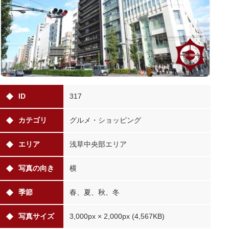
ID
317
カテゴリ
グルメ・ショッピング
エリア
浅草中央部エリア
写真の向き
横
季節
春、夏、秋、冬
写真サイズ
3,000px × 2,000px (4,567KB)