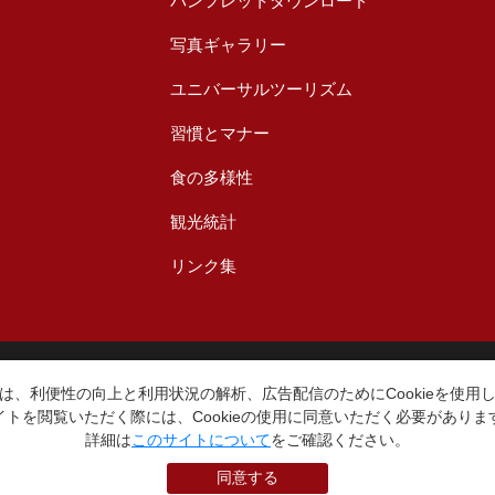
パンフレットダウンロード
写真ギャラリー
ユニバーサルツーリズム
習慣とマナー
食の多様性
観光統計
リンク集
台東区役所観光課
〒110-8615 東京都台東区東上野4丁目5番6号
は、利便性の向上と利用状況の解析、広告配信のためにCookieを使用
TEL：03-5246-1151
イトを閲覧いただく際には、Cookieの使用に同意いただく必要がありま
（平日8:30〜17:15 土日祝休み）
詳細は
このサイトについて
をご確認ください。
同意する
本WEBサイトに掲就されている全データについて無断転載・引用を禁じます。