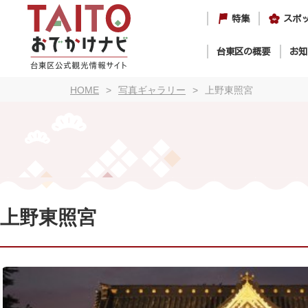
特集
スポ
台東区の概要
お知
HOME
写真ギャラリー
上野東照宮
上野東照宮