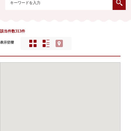
該当件数313件
表示切替